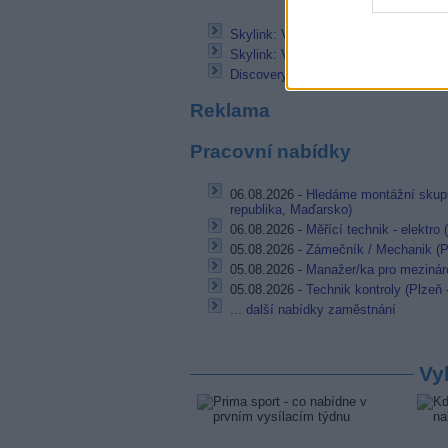
Skylink: Volné vysílaní AMC
Skylink: Volně vysílané Viasat Explo
Discovery a Eurosport skončí na Sky
Reklama
Pracovní nabídky
06.08.2026 -
Hledáme montážní skupi
republika, Maďarsko)
06.08.2026 -
Měřící technik - elektro
05.08.2026 -
Zámečník / Mechanik (P
05.08.2026 -
Manažer/ka pro mezináro
05.08.2026 -
Technik kontroly (Plzeň 
... další nabídky zaměstnání
Vy