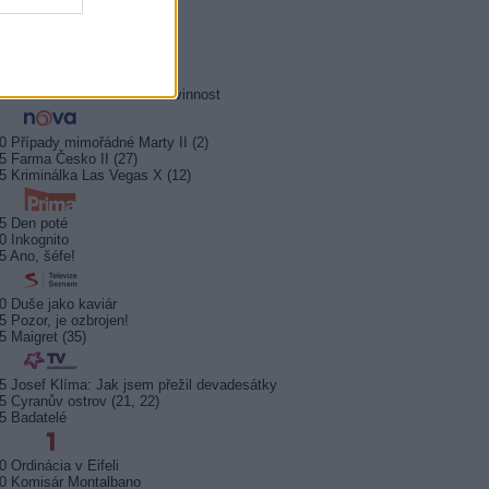
5 Okno do hřbitova
0 Hrabě Monte Christo (3/8)
5 Hrabě Monte Christo (4/8)
0 Jesse Stone: Ztracená nevinnost
0 Případy mimořádné Marty II (2)
5 Farma Česko II (27)
5 Kriminálka Las Vegas X (12)
5 Den poté
0 Inkognito
5 Ano, šéfe!
0 Duše jako kaviár
5 Pozor, je ozbrojen!
5 Maigret (35)
5 Josef Klíma: Jak jsem přežil devadesátky
5 Cyranův ostrov (21, 22)
5 Badatelé
0 Ordinácia v Eifeli
0 Komisár Montalbano