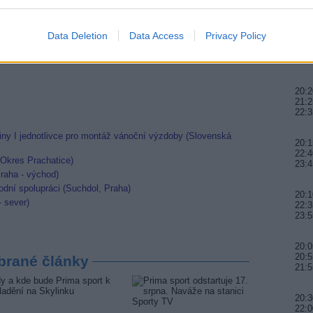
22:1
Data Deletion
Data Access
Privacy Policy
re a Minimax
20:0
20:5
linku?
21:5
20:2
21:2
22:3
ny I jednotlivce pro montáž vánoční výzdoby (Slovenská
20:1
22:4
 (Okres Prachatice)
23:4
raha - východ)
dní spolupráci (Suchdol, Praha)
20:1
- sever)
22:3
23:5
20:0
20:5
brané články
21:5
20:3
22:0