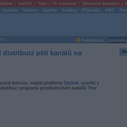
Skylink
freeSAT
Telly
TV srovnávač
Referenční frekvence
A
Vysílače
Galerie
Satelity
Katalog
Přijímače
ABC
Dow
ška
Parabola.cz
Zprávičk
l distribuci pěti kanálů na
R
acené televize, majitel platformy
Skylink
, uzavřel v
istribuci programů prostřednictvím satelitů
Thor