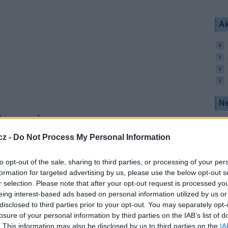
Ak
Ne
ch programů:
ania
cz -
Do Not Process My Personal Information
nal, vlastník uvedených programů, se rozhodla
ribuci maďarské a rumunské verze programu.
to opt-out of the sale, sharing to third parties, or processing of your per
formation for targeted advertising by us, please use the below opt-out s
ici 0,8°W filmový kanál zaměřený na oceňované
r selection. Please note that after your opt-out request is processed y
tní seriály. Program je určen pro rumunský trh.
eing interest-based ads based on personal information utilized by us or
disclosed to third parties prior to your opt-out. You may separately opt-
losure of your personal information by third parties on the IAB’s list of
le a zábavu
. This information may also be disclosed by us to third parties on the
IA