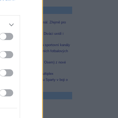
p Zprávičky
Skylink spustil nový Test kanál. Zřejmě pro
Prima sport
Oneplay zařadí Prima sport. Diváci uvidí i
zápas Sparty proti Lyonu
AMC získala licence pro dva sportovní kanály
JOJka přinese porci atraktivních fotbalových
zápasů
Skylink: Slovenská TV8 (TV Osem) z nové
frekvence
Operátor Du převzal další multiplex
Prima sport odvysílá i odvetu Sparty v boji o
Ligu mistrů
 program
0 MOST! (6/8)
0 Nejlepší trapasy