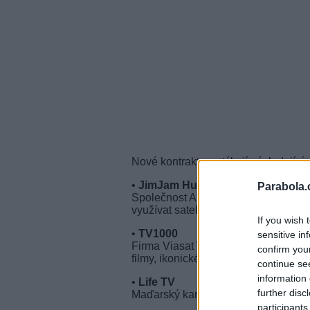
Nové kontrakty se týkají následující
•
JimJam Hungary
a
JimJam Rom
Parabola.
Společnost AMC Networks Internatio
využívat satelitní kapacity pro dist
If you wish 
•
TV1000
sensitive in
Firma Viasat World spustila na poz
confirm you
filmy, ikonické trháky a vysoce kvali
continue se
information 
•
Life TV
further disc
Maďarský kanál zaměřený na lifesty
participants