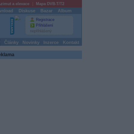
zimut a elevace
Mapa DVB-T/T2
nload
Diskuse
Bazar
Album
Registrace
Přihlášení
nepřihlášený
y
Články
Novinky
Inzerce
Kontakt
eklama