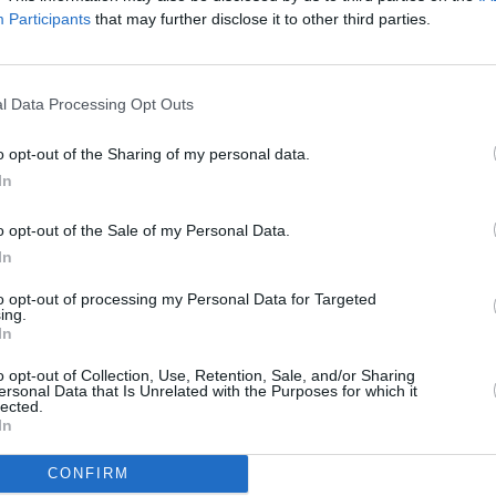
Participants
that may further disclose it to other third parties.
 které jsou lokalizovány do rumunského jazyka.
To
 dohodami. Potvrzují naši silnou pozici na trzích
stribuce DTH a satelitní distribuce pro třetí strany,
l Data Processing Opt Outs
západně jako satelitní hot spor zejména pro
 potvrzují, že lineární televize zůstává klíčová, a
přizpůsobeném a lokalizovaném video obsahu
o opt-out of the Sharing of my personal data.
iny
," uvedl Bill Wijdeveld ze společnosti M7 Group
In
o opt-out of the Sale of my Personal Data.
In
to opt-out of processing my Personal Data for Targeted
R
ing.
In
o opt-out of Collection, Use, Retention, Sale, and/or Sharing
ersonal Data that Is Unrelated with the Purposes for which it
TV
 na Astře
lected.
vá Adria Tour na Eurosportu
In
at
CONFIRM
20:1
21:0