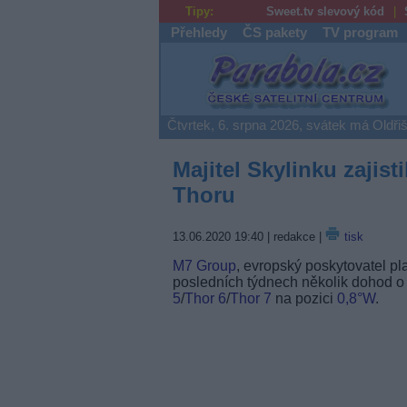
Tipy:
Sweet.tv slevový kód
Přehledy
ČS pakety
TV program
Parabola.cz
Čtvrtek, 6. srpna 2026, svátek má Oldři
Majitel Skylinku zajisti
Thoru
13.06.2020 19:40
| redakce |
tisk
M7 Group
, evropský poskytovatel pl
posledních týdnech několik dohod o d
5
/
Thor 6
/
Thor 7
na pozici
0,8°W
.