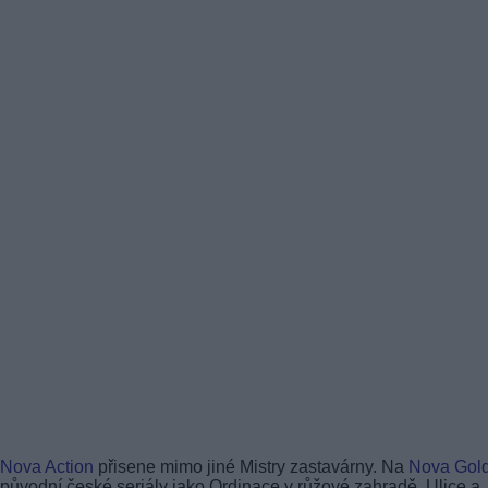
Nova Action
přisene mimo jiné Mistry zastavárny. Na
Nova Gol
původní české seriály jako Ordinace v růžové zahradě, Ulice a