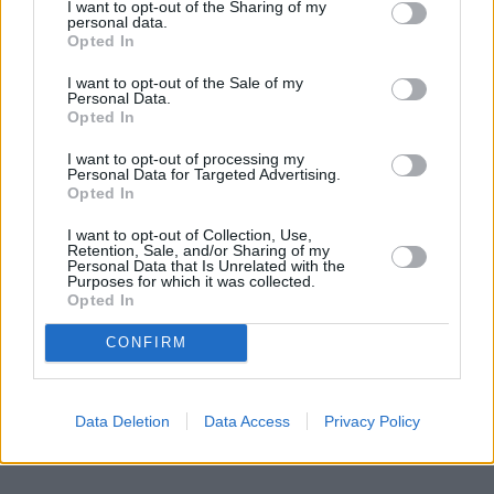
I want to opt-out of the Sharing of my
Vybrané články
personal data.
Opted In
I want to opt-out of the Sale of my
Personal Data.
Opted In
I want to opt-out of processing my
Personal Data for Targeted Advertising.
Opted In
Prima sport - co nabídne v prvním
Kdy a kde bude Prima sport k
I want to opt-out of Collection, Use,
vysílacím týdnu
naladění na Skylinku
Retention, Sale, and/or Sharing of my
Personal Data that Is Unrelated with the
Purposes for which it was collected.
Opted In
Parabola.cz
- web o satelitní, terestrické a kabelové televizi, © 2000–202
•
O webu parabola.cz
•
O souborech cookies
•
Inzerce
•
Kontakt
CONFIRM
•
Dovolená u moře
•
Bazény
Data Deletion
Data Access
Privacy Policy