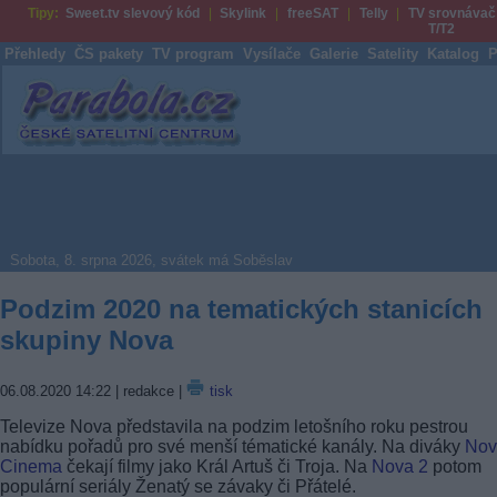
Tipy:
Sweet.tv slevový kód
Skylink
freeSAT
Telly
TV srovnávač
T/T2
Přehledy
ČS pakety
TV program
Vysílače
Galerie
Satelity
Katalog
P
Parabola.cz
Sobota, 8. srpna 2026, svátek má Soběslav
Podzim 2020 na tematických stanicích
skupiny Nova
06.08.2020 14:22
| redakce |
tisk
Televize Nova představila na podzim letošního roku pestrou
nabídku pořadů pro své menší tématické kanály. Na diváky
Nov
Cinema
čekají filmy jako Král Artuš či Troja. Na
Nova 2
potom
populární seriály Ženatý se závaky či Přátelé.