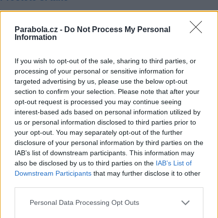
United Group kupuje společnost Vivacom
Žraloci i letos v srpnu připlují na Discovery Channel
Parabola.cz -
Do Not Process My Personal
Information
V karavanu nově po Česku a s Alešem Hámou na ČT
Reklama
If you wish to opt-out of the sale, sharing to third parties, or
processing of your personal or sensitive information for
Pracovní nabídky
targeted advertising by us, please use the below opt-out
section to confirm your selection. Please note that after your
07.08.2026 -
Bosch Powertrain s.r.o. Jihlava • linkový střídač • mzda
opt-out request is processed you may continue seeing
48.400 Kč • příspěvek na ubytování (Jihlava, okres Jihlava)
interest-based ads based on personal information utilized by
07.08.2026 -
Bosch Powertrain s.r.o. Jihlava • obsluha CNC strojů • 
48.400 Kč • náborový bonus 50.000 Kč • příspěvek na ubytování (Jihl
us or personal information disclosed to third parties prior to
okres Jihlava)
your opt-out. You may separately opt-out of the further
07.08.2026 -
Specialista pro elektronická zařízení údržby (m/ž) (tř. Vá
disclosure of your personal information by third parties on the
Klementa 869, Mladá Boleslav II)
IAB’s list of downstream participants. This information may
06.08.2026 -
Bosch Powertrain s.r.o. Jihlava • CNC operátor• mzda 48
Kč • náborový bonus 50.000 Kč • příspěvek na ubytování (Jihlava, ok
also be disclosed by us to third parties on the
IAB’s List of
Jihlava)
Downstream Participants
that may further disclose it to other
06.08.2026 -
Bosch Powertrain s.r.o. • montážní dělník • mzda 44.700
third parties.
týdenní zálohy na mzdu 2.000 Kč (Jihlava, okres Jihlava)
... další nabídky zaměstnání
Personal Data Processing Opt Outs