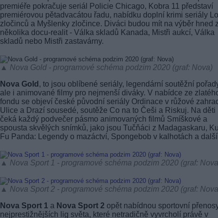
premiéře pokračuje seriál Policie Chicago, Kobra 11 představí
premiérovou pětadvacátou řadu, nabídku doplní krimi seriály Lo
zločinců a Myšlenky zločince. Diváci budou mít na výběr hned 
několika docu-realit - Válka skladů Kanada, Mistři aukcí, Válka
skladů nebo Mistři zastavárny.
▲ Nova Gold - programové schéma podzim 2020 (graf: Nova)
Nova Gold
, to jsou oblíbené seriály, legendární soutěžní pořad
ale i animované filmy pro nejmenší diváky. V nabídce ze zlatéh
fondu se objeví české původní seriály Ordinace v růžové zahra
Ulice a Drazí sousedé, soutěže Co na to Češi a Riskuj. Na děti
čeká každý podvečer pásmo animovaných filmů Smíškové a
spousta skvělých snímků, jako jsou Tučňáci z Madagaskaru, K
Fu Panda: Legendy o mazáctví, Spongebob v kalhotách a další.
▲ Nova Sport 1 - programové schéma podzim 2020 (graf: Nova
▲ Nova Sport 2 - programové schéma podzim 2020 (graf: Nova
Nova Sport 1
a
Nova Sport 2
opět nabídnou sportovní přenos
nejprestižnějších lig světa, které netradičně vyvrcholí právě v