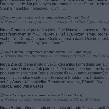
Drazí sousedé. Na placených programech Nova Sport 1 a Nov
Sport 2 například hokejovou ligu NHL.
▲ Nova Action - programové schéma podzim 2020 (graf: Nova)
Nova Cinema
se postará o jedinečné filmové momenty napříkl
prostřednictvím snímků Král Artuš, Králova přízeň, Troja, Teorie
všeho, Non-Stop, Znamení, Ocelová pěst a další. Dětské publi
potěší animované filmy Auta a Auta 2.
▲ Nova Cinema - programové schéma podzim 2020 (graf: Nov
Nova 2
je oblíbené místo diváků, kteří milují komediální seriály
nestárnoucí sitcomy. Tak jako celé léto i nadále je budeme bavi
populárním sitcomem Teorie velkého třesku - partou zmatených,
úspěšných vědců v čele s podivínským Sheldonem. Nabídku do
seriály Americká manželka, Ženatý se závazky, Přátelé, Dva a 
chlapa nebo Will a Grace.
▲ Nova 2 - programové schéma podzim 2020 (graf: Nova)
Nova Action
přinese tradičně spoustu dobrodružství a napětí. 