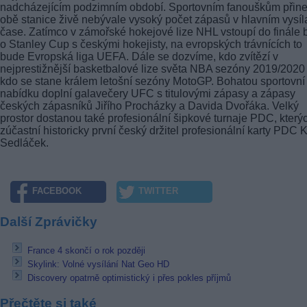
nadcházejícím podzimním období. Sportovním fanouškům přin
obě stanice živě nebývale vysoký počet zápasů v hlavním vysí
čase. Zatímco v zámořské hokejové lize NHL vstoupí do finále 
o Stanley Cup s českými hokejisty, na evropských trávnících to
bude Evropská liga UEFA. Dále se dozvíme, kdo zvítězí v
nejprestižnější basketbalové lize světa NBA sezóny 2019/2020
kdo se stane králem letošní sezóny MotoGP. Bohatou sportovní
nabídku doplní galavečery UFC s titulovými zápasy a zápasy
českých zápasníků Jiřího Procházky a Davida Dvořáka. Velký
prostor dostanou také profesionální šipkové turnaje PDC, který
zúčastní historicky první český držitel profesionální karty PDC 
Sedláček.
FACEBOOK
TWITTER
Další Zprávičky
France 4 skončí o rok později
Skylink: Volné vysílání Nat Geo HD
Discovery opatrně optimistický i přes pokles příjmů
Přečtěte si také