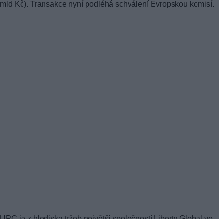
mld Kč). Transakce nyní podléhá schválení Evropskou komisí.
UPC je z hlediska tržeb největší společností Liberty Global ve