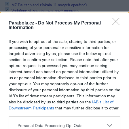
M7 Deutschland získala 11 nových operátorů
Vodafone si zaregistroval nové programy
Skončí TV Markíza v kabelové UPC?
Parabola.cz -
Do Not Process My Personal
Reklama
Information
Pracovní nabídky
If you wish to opt-out of the sale, sharing to third parties, or
processing of your personal or sensitive information for
06.08.2026 -
Bosch Powertrain s.r.o. Jihlava • CNC operátor• mzda 48
targeted advertising by us, please use the below opt-out
Kč • náborový bonus 50.000 Kč • příspěvek na ubytování (Jihlava, ok
section to confirm your selection. Please note that after your
Jihlava)
06.08.2026 -
Bosch Powertrain s.r.o. • montážní dělník • mzda 44.700
opt-out request is processed you may continue seeing
týdenní zálohy na mzdu 2.000 Kč (Jihlava, okres Jihlava)
interest-based ads based on personal information utilized by
06.08.2026 -
Bosch Powertrain s.r.o. Jihlava • práce ve skladu • mzda
us or personal information disclosed to third parties prior to
48.400 Kč • náborový bonus 50.000 Kč • ubytování (Jihlava, okres Jih
your opt-out. You may separately opt-out of the further
06.08.2026 -
Bosch Powertrain s.r.o. Jihlava • střídač • mzda 48.400 
disclosure of your personal information by third parties on the
příspěvek na ubytování (Jihlava, okres Jihlava)
06.08.2026 -
Bosch Powertrain s.r.o. • seřizování strojů • mzda 48.400
IAB’s list of downstream participants. This information may
náborový bonus 100.000 Kč • ubytování (Jihlava, okres Jihlava)
also be disclosed by us to third parties on the
IAB’s List of
... další nabídky zaměstnání
Downstream Participants
that may further disclose it to other
third parties.
Vybrané články
Personal Data Processing Opt Outs