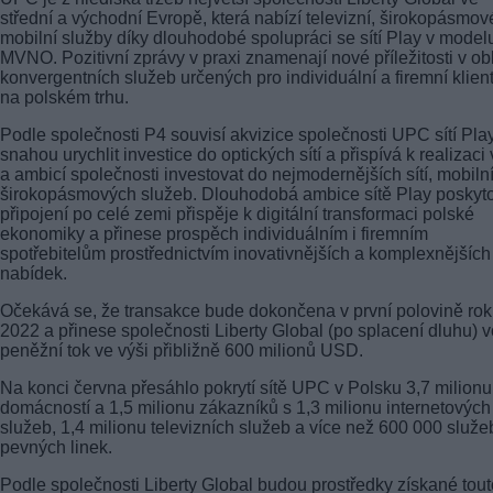
střední a východní Evropě, která nabízí televizní, širokopásmov
mobilní služby díky dlouhodobé spolupráci se sítí Play v model
MVNO. Pozitivní zprávy v praxi znamenají nové příležitosti v obl
konvergentních služeb určených pro individuální a firemní klien
na polském trhu.
Podle společnosti P4 souvisí akvizice společnosti UPC sítí Pla
snahou urychlit investice do optických sítí a přispívá k realizaci 
a ambicí společnosti investovat do nejmodernějších sítí, mobiln
širokopásmových služeb. Dlouhodobá ambice sítě Play poskyt
připojení po celé zemi přispěje k digitální transformaci polské
ekonomiky a přinese prospěch individuálním i firemním
spotřebitelům prostřednictvím inovativnějších a komplexnějších
nabídek.
Očekává se, že transakce bude dokončena v první polovině ro
2022 a přinese společnosti Liberty Global (po splacení dluhu) v
peněžní tok ve výši přibližně 600 milionů USD.
Na konci června přesáhlo pokrytí sítě UPC v Polsku 3,7 milionu
domácností a 1,5 milionu zákazníků s 1,3 milionu internetových
služeb, 1,4 milionu televizních služeb a více než 600 000 služe
pevných linek.
Podle společnosti Liberty Global budou prostředky získané tout