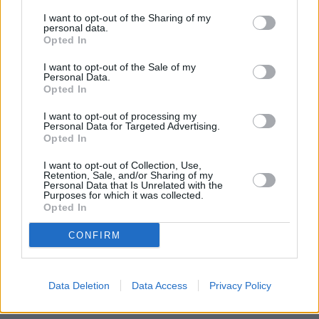
I want to opt-out of the Sharing of my
personal data.
Opted In
I want to opt-out of the Sale of my
Personal Data.
Opted In
I want to opt-out of processing my
Prima sport - co nabídne v prvním
Kdy a kde bude Prima sport k
Personal Data for Targeted Advertising.
vysílacím týdnu
naladění na Skylinku
Opted In
I want to opt-out of Collection, Use,
Retention, Sale, and/or Sharing of my
Parabola.cz
- web o satelitní, terestrické a kabelové televizi, © 2000–202
Personal Data that Is Unrelated with the
•
O webu parabola.cz
•
O souborech cookies
•
Inzerce
•
Kontakt
Purposes for which it was collected.
•
Dovolená u moře
•
Bazény
Opted In
CONFIRM
Data Deletion
Data Access
Privacy Policy