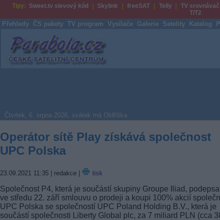
Tipy:
Sweet.tv slevový kód
Skylink
freeSAT
Telly
TV srovnávač
T/T2
Přehledy
ČS pakety
TV program
Vysílače
Galerie
Satelity
Katalog
P
Parabola.cz
Čtvrtek, 6. srpna 2026, svátek má Oldřiška
Operátor sítě Play získává společnost
UPC Polska
23.09.2021 11:35
| redakce |
tisk
Společnost P4, která je součástí skupiny Groupe Iliad, podepsa
ve středu 22. září smlouvu o prodeji a koupi 100% akcií společn
UPC Polska se společností UPC Poland Holding B.V., která je
součástí společnosti Liberty Global plc, za 7 miliard PLN (cca 3