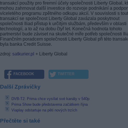
transakcí použity pro firemní účely společnosti Liberty Global, k
mohou zahrnovat další investice do rozvoje podnikání a podpo
víceletého programu zpětného odkupu akcií. V souvislosti s tou
transakcí se společnost Liberty Global zavázala poskytnout
společnosti Iliad přístup k určitým službám, především v oblasti s
technologií, a to až na dobu čtyř let. Konečná hodnota tohoto
partnerství bude záviset na skutečné míře potřeb společnosti Ili
Finančním poradcem společnosti Liberty Global při této transak
byla banka Credit Suisse.
zdroj:
satkurier.pl
+ Liberty Global
FACEBOOK
TWITTER
Další Zprávičky
DVB-T2: Prima chce vysílat své kanály v 540p
Prima Show bude představena začátkem října
Viaplay odstartuje na pěti nových trzích
Přečtěte si také