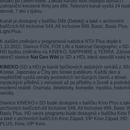
diváků po celém světě. Základ kanálu tvoří nejlepší domácí i
zahraniční kreslené filmy pro děti. Televizní kanál vysílá 24 hod
denně, 7 dní v týdnu.
Kanál je dostupný v balíčku Děti (Detskij) a také v archivních
balíčcích All Inclusive 549, All Inclusive 999, Basic, Basic Plus,
Light Plus.
K dalším změnám v programové nabídce NTV Plus dojde k
1.10.2022. Stanice FOX, FOX Life a National Geographic v SD
HD budou změněny na KINEKO, SAPPHIRE a TERRA. Zárov
skončí stanice
Nat Geo Wild
(v SD a HD), která opouští ruský tr
KINEKO
(SD a HD) je kanál špičkových asijských seriálů z Jižn
Koreje, Japonska a Číny pro široké publikum. Každý den a
nepřetržitě vysílá seriály posledních let různých žánrů a témat -
mystických příběhů z minulosti až po příběhy o životě a podniká
moderní realitě. Dramata, detektivky, komedie, mystika, historic
seriály.
Stanice KINEKO v SD bude dostupná v balíčku Kino Plus a tak
archivních balíčcích All Inclusive 549, All Inclusive 999, Basic 
Basic Plus. HD verze programu bude dostupná v balíčku Kino 
a také v archivních balíčcích Kino Západ, VIP Kino Západ, HD
PLUS, Kino, VIP Kino.