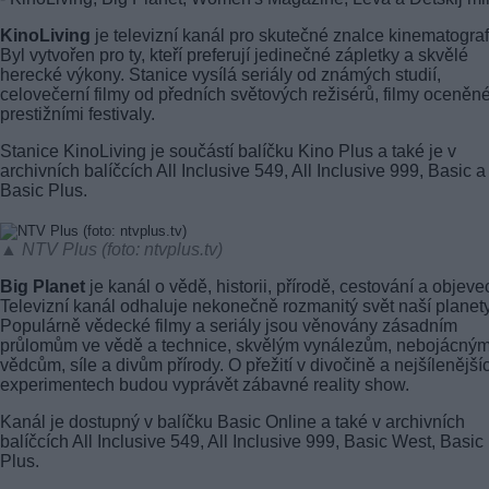
KinoLiving
je televizní kanál pro skutečné znalce kinematograf
Byl vytvořen pro ty, kteří preferují jedinečné zápletky a skvělé
herecké výkony. Stanice vysílá seriály od známých studií,
celovečerní filmy od předních světových režisérů, filmy oceněn
prestižními festivaly.
Stanice KinoLiving je součástí balíčku Kino Plus a také je v
archivních balíčcích All Inclusive 549, All Inclusive 999, Basic a
Basic Plus.
▲ NTV Plus (foto: ntvplus.tv)
Big Planet
je kanál o vědě, historii, přírodě, cestování a objeve
Televizní kanál odhaluje nekonečně rozmanitý svět naší planety
Populárně vědecké filmy a seriály jsou věnovány zásadním
průlomům ve vědě a technice, skvělým vynálezům, nebojácný
vědcům, síle a divům přírody. O přežití v divočině a nejšílenější
experimentech budou vyprávět zábavné reality show.
Kanál je dostupný v balíčku Basic Online a také v archivních
balíčcích All Inclusive 549, All Inclusive 999, Basic West, Basic
Plus.