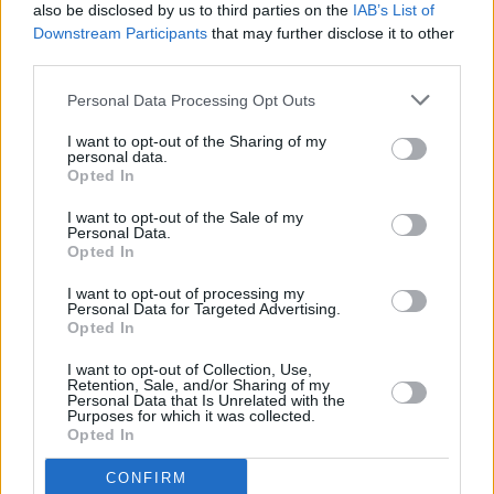
also be disclosed by us to third parties on the
IAB’s List of
06.08.2026 -
Bosch Powertrain s.r.o. • montážní dělník • mzda 44.700
týdenní zálohy na mzdu 2.000 Kč (Jihlava, okres Jihlava)
Downstream Participants
that may further disclose it to other
06.08.2026 -
Bosch Powertrain s.r.o. Jihlava • práce ve skladu • mzda
third parties.
48.400 Kč • náborový bonus 50.000 Kč • ubytování (Jihlava, okres Jih
06.08.2026 -
Bosch Powertrain s.r.o. Jihlava • střídač • mzda 48.400 
Personal Data Processing Opt Outs
příspěvek na ubytování (Jihlava, okres Jihlava)
06.08.2026 -
Bosch Powertrain s.r.o. • seřizování strojů • mzda 48.400
I want to opt-out of the Sharing of my
náborový bonus 100.000 Kč • ubytování (Jihlava, okres Jihlava)
personal data.
... další nabídky zaměstnání
Opted In
I want to opt-out of the Sale of my
Vybrané články
Personal Data.
Opted In
I want to opt-out of processing my
Personal Data for Targeted Advertising.
Opted In
I want to opt-out of Collection, Use,
Retention, Sale, and/or Sharing of my
Personal Data that Is Unrelated with the
Purposes for which it was collected.
Prima sport - co nabídne v prvním
Kdy a kde bude Prima sport k
Opted In
vysílacím týdnu
naladění na Skylinku
CONFIRM