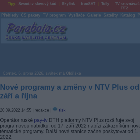
Tipy:
Sweet.tv slevový kód
Skylink
freeSAT
Telly
TV srovnávač
T/T2
Přehledy
ČS pakety
TV program
Vysílače
Galerie
Satelity
Katalog
P
Parabola.cz
Čtvrtek, 6. srpna 2026, svátek má Oldřiška
Nové programy a změny v NTV Plus od
září a října
20.09.2022 14:55
| redakce |
tisk
Operátor ruské
pay-tv
DTH platformy NTV Plus rozšiřuje svoji
programovou nabídku. od 17. září 2022 nabízí zákazníkům nov
tématické programy. Další nové stanice začne poskytovat od 1. 
2022.