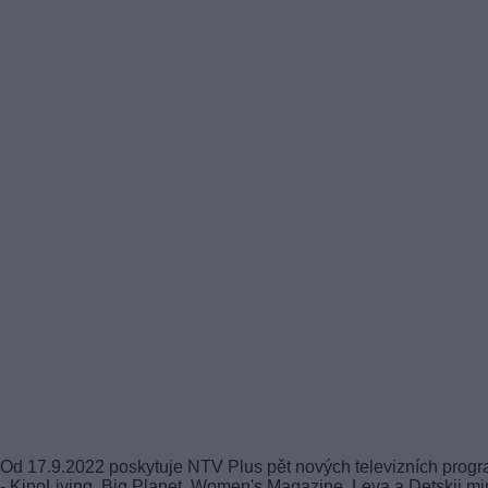
Od 17.9.2022 poskytuje NTV Plus pět nových televizních prog
- KinoLiving, Big Planet, Women's Magazine, Leva a Detskij mir