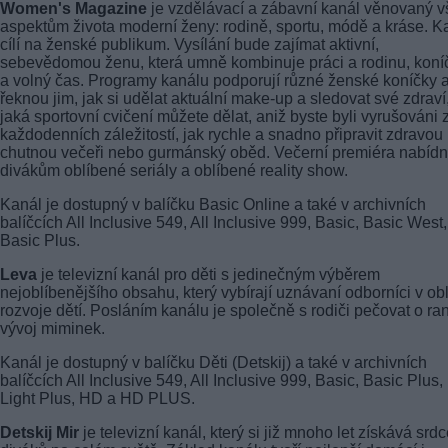
Women's Magazine
je vzdělávací a zábavní kanál věnovaný 
aspektům života moderní ženy: rodině, sportu, módě a kráse. K
cílí na ženské publikum. Vysílání bude zajímat aktivní,
sebevědomou ženu, která umně kombinuje práci a rodinu, koní
a volný čas. Programy kanálu podporují různé ženské koníčky 
řeknou jim, jak si udělat aktuální make-up a sledovat své zdraví
jaká sportovní cvičení můžete dělat, aniž byste byli vyrušováni 
každodenních záležitostí, jak rychle a snadno připravit zdravou
chutnou večeři nebo gurmánský oběd. Večerní premiéra nabíd
divákům oblíbené seriály a oblíbené reality show.
Kanál je dostupný v balíčku Basic Online a také v archivních
balíčcích All Inclusive 549, All Inclusive 999, Basic, Basic West,
Basic Plus.
Leva
je televizní kanál pro děti s jedinečným výběrem
nejoblíbenějšího obsahu, který vybírají uznávaní odborníci v obl
rozvoje dětí. Posláním kanálu je společně s rodiči pečovat o ra
vývoj miminek.
Kanál je dostupný v balíčku Děti (Detskij) a také v archivních
balíčcích All Inclusive 549, All Inclusive 999, Basic, Basic Plus,
Light Plus, HD a HD PLUS.
Detskij Mir
je televizní kanál, který si již mnoho let získává srd