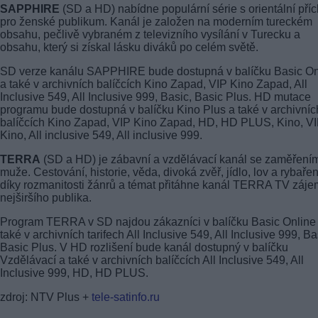
SAPPHIRE
(SD a HD) nabídne populární série s orientální příc
pro ženské publikum. Kanál je založen na moderním tureckém
obsahu, pečlivě vybraném z televizního vysílání v Turecku a
obsahu, který si získal lásku diváků po celém světě.
SD verze kanálu SAPPHIRE bude dostupná v balíčku Basic On
a také v archivních balíčcích Kino Zapad, VIP Kino Zapad, All
Inclusive 549, All Inclusive 999, Basic, Basic Plus. HD mutace
programu bude dostupná v balíčku Kino Plus a také v archivníc
balíčcích Kino Zapad, VIP Kino Zapad, HD, HD PLUS, Kino, V
Kino, All inclusive 549, All inclusive 999.
TERRA
(SD a HD) je zábavní a vzdělávací kanál se zaměření
muže. Cestování, historie, věda, divoká zvěř, jídlo, lov a rybařen
díky rozmanitosti žánrů a témat přitáhne kanál TERRA TV záje
nejširšího publika.
Program TERRA v SD najdou zákazníci v balíčku Basic Online
také v archivních tarifech All Inclusive 549, All Inclusive 999, Ba
Basic Plus. V HD rozlišení bude kanál dostupný v balíčku
Vzdělávací a také v archivních balíčcích All Inclusive 549, All
Inclusive 999, HD, HD PLUS.
zdroj: NTV Plus +
tele-satinfo.ru