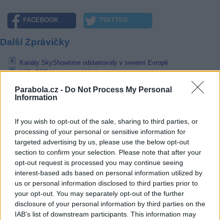
FACEBOOK
TWITTER
Další Zprávičky
Kanály SkyShowtime odstartovaly v severní Evropě
39E: ERT News z nové frekvence
TVP Polonia se vrací do pozemního vysílání v Polsku
Parabola.cz -
Do Not Process My Personal
Information
Přečtěte si také
If you wish to opt-out of the sale, sharing to third parties, or
Kanály SkyShowtime odstartovaly v severní Evropě
39E: ERT News z nové frekvence
processing of your personal or sensitive information for
19,2E: Sky Cinema Classics a Sky Cinema Fun přešly na HD
targeted advertising by us, please use the below opt-out
section to confirm your selection. Please note that after your
Reklama
opt-out request is processed you may continue seeing
interest-based ads based on personal information utilized by
Pracovní nabídky
us or personal information disclosed to third parties prior to
your opt-out. You may separately opt-out of the further
06.08.2026 -
Bosch Powertrain s.r.o. Jihlava • CNC operátor• mzda 48
disclosure of your personal information by third parties on the
Kč • náborový bonus 50.000 Kč • příspěvek na ubytování (Jihlava, ok
IAB’s list of downstream participants. This information may
Jihlava)