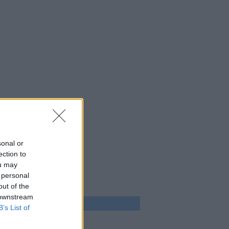
sonal or
ection to
ou may
 personal
out of the
 downstream
 program
B’s List of