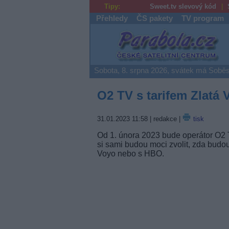
Tipy:
Sweet.tv slevový kód
Přehledy
ČS pakety
TV program
Parabola.cz
Sobota, 8. srpna 2026, svátek má Soběs
O2 TV s tarifem Zlatá
31.01.2023 11:58
| redakce |
tisk
Od 1. února 2023 bude operátor O2 T
si sami budou moci zvolit, zda budou
Voyo nebo s HBO.