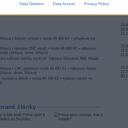
Data Deletion
Data Access
Privacy Policy
20:3
22:0
23:0
20:0
20:3
21:1
Jihlava • linkový střídač • mzda 48.400 Kč • příspěvek na
20:3
 Jihlava • obsluha CNC strojů • mzda 48.400 Kč • náborový
21:1
vání (Jihlava, okres Jihlava)
21:5
ická zařízení údržby (m/ž) (tř. Václava Klementa 869, Mladá
20:
 Jihlava • CNC operátor• mzda 48.400 Kč • náborový bonus
22:2
ihlava, okres Jihlava)
00:1
 • montážní dělník • mzda 44.700 Kč • týdenní zálohy na
a)
brané články