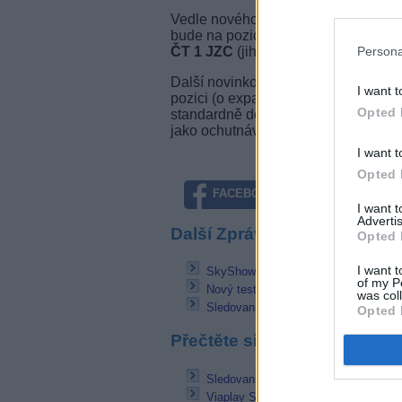
Vedle nového tarifu operátor O2 TV 
bude na pozici 182 nabízet kanál
ČT
Persona
ČT 1 JZC
(jihozápadní Čechy).
Další novinkou je zařazení mezinár
I want t
pozici (o expanzi stanice na další tr
Opted 
standardně dostupná od tarifu O2 TV
jako ochutnávkový pro klienty s niž
I want t
Opted 
FACEBOOK
TWITTE
I want 
Advertis
Další Zprávičky
Opted 
I want t
SkyShowtime chystá bohatou knihovnu
of my P
Nový test TV kanál na kapacitě M7 
was col
SledovaniTV přidává balíčky s nahrá
Opted 
Přečtěte si také
SledovaniTV přidává balíčky s nahrá
Viaplay Select odstartoval na CANA