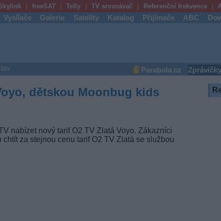
Skylink
freeSAT
Telly
TV srovnávač
Referenční frekvence
A
Vysílače
Galerie
Satelity
Katalog
Přijímače
ABC
Dow
lav
Parabola.cz
Zprávičk
 Voyo, dětskou Moonbug kids
R
V nabízet nový tarif O2 TV Zlatá Voyo. Zákazníci
 chtít za stejnou cenu tarif O2 TV Zlatá se službou