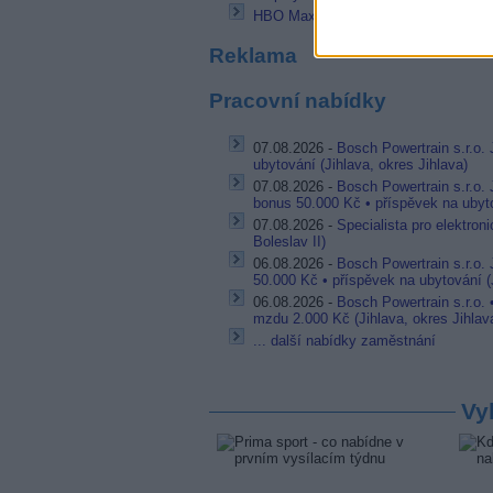
HBO Max zvýší cenu v USA
Reklama
Pracovní nabídky
07.08.2026 -
Bosch Powertrain s.r.o. 
ubytování (Jihlava, okres Jihlava)
07.08.2026 -
Bosch Powertrain s.r.o.
bonus 50.000 Kč • příspěvek na ubyto
07.08.2026 -
Specialista pro elektron
Boleslav II)
06.08.2026 -
Bosch Powertrain s.r.o.
50.000 Kč • příspěvek na ubytování (J
06.08.2026 -
Bosch Powertrain s.r.o.
mzdu 2.000 Kč (Jihlava, okres Jihlav
... další nabídky zaměstnání
Vy