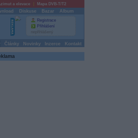
zimut a elevace
Mapa DVB-T/T2
nload
Diskuse
Bazar
Album
Registrace
Přihlášení
nepřihlášený
y
Články
Novinky
Inzerce
Kontakt
eklama