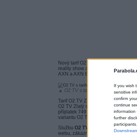
Nový tarif O2 TV Zlatá Voyo nabídne 
reality show a původním projektům V
Parabola.
AXN a AXN Black.
If you wish 
▲ O2 TV s tarifem Voyo (foto: O2 TV
sensitive in
confirm you
Tarif O2 TV Zlatá si budou moci klie
continue se
O2 TV Zlatý s HBO Max, tedy samosta
information 
příplatek 749 Kč a v rámci O2 Spolu
variantu O2 TV.
further disc
participants
Službu
O2 TV Zlatá Voyo
je možné a
Downstream 
webu, zákaznické lince nebo ve zna