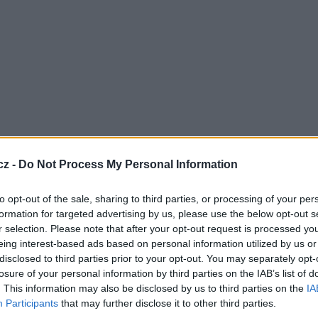
přístup k obsahu O2 TV i k filmům, seriálům,
oyo Originál a k tomu operátor přidává stanice
cz -
Do Not Process My Personal Information
to opt-out of the sale, sharing to third parties, or processing of your per
)
formation for targeted advertising by us, please use the below opt-out s
r selection. Please note that after your opt-out request is processed y
nti objednat za ceny, které byly doposud platné pro
eing interest-based ads based on personal information utilized by us or
tně za 799 Kč, v balíčku s internetem za
disclosed to third parties prior to your opt-out. You may separately opt-
 s příplatkem 600 Kč měsíčně nad základní
losure of your personal information by third parties on the IAB’s list of
TV
. This information may also be disclosed by us to third parties on the
IA
ktivovat prostřednictvím aplikace Moje O2, na
Participants
that may further disclose it to other third parties.
čkových prodejnách.