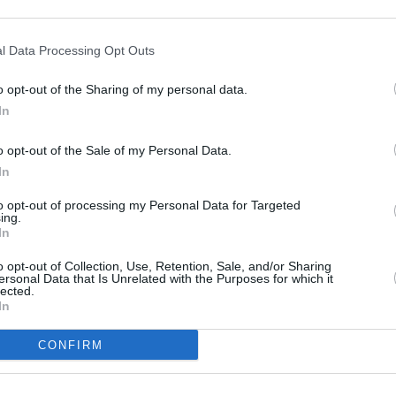
20:0
rozšiřuje také programovou nabídku. Od 1. února
21:2
 1 SVC
(severovýchodní Čechy) a o pozici dále
22:0
l Data Processing Opt Outs
odního dětského kanálu
Moonbug kids
na 101.
20:0
o opt-out of the Sharing of my personal data.
21:4
hy již server parabola.cz informoval). Stanice bude
00:0
In
 Stříbrná a po celý únor bude program nabízet
šími balíčky O2 TV Modrá a O2 TV Bronzová.
20:2
o opt-out of the Sale of my Personal Data.
22:5
In
01:0
R
to opt-out of processing my Personal Data for Targeted
20:1
ing.
21:3
In
22:4
o opt-out of Collection, Use, Retention, Sale, and/or Sharing
 seriálů a filmů
20:1
ersonal Data that Is Unrelated with the Purposes for which it
Group
lected.
21:2
vkami
22:3
In
20:0
CONFIRM
21:0
21:
vkami
L+ v Rakousku