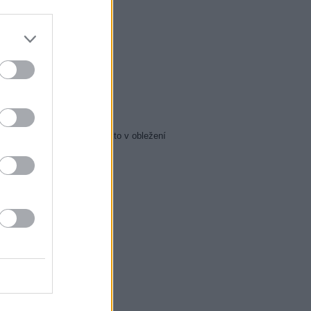
5 Zázraky přírody
0 Chalupáři (4/11)
5 Všechnopárty
0 Královna Viktorie
5 Orel přistál
5 Instagram: trh marnosti
0 Mumie se vrací
5 Pacific Rim: Povstání
5 Policejní akademie 6: Město v obležení
5 Zákony vlka 2 (6)
0 Mordparta II (6)
0 Na vlastní nebezpečí
0 Profesionálové (3)
0 Profesionálové (4)
0 Duše jako kaviár
5 Sejdeme se na Cibulce
0 Sejdeme se na Cibulce
50 SeXoňa