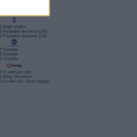
0 Old Surehand
0 Neskoro večer
0 Sieň slávy
0 Anjeli strážni
0 Posledné obvinenie (1/6)
0 Posledné obvinenie (2/6)
0 Susedia
0 Susedia
0 Susedia
20 V sedmém nebi
5 Miluji Slovensko
0 Soudní síň - Nové případy