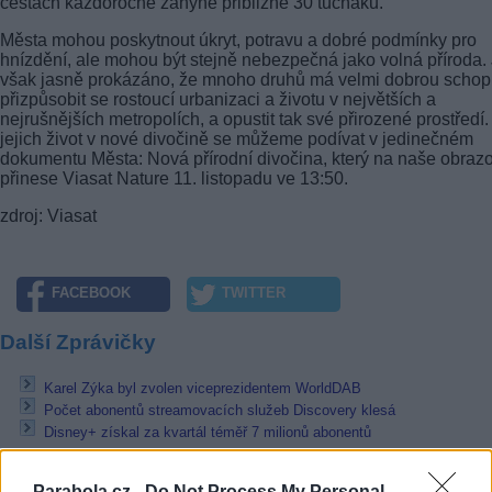
cestách každoročně zahyne přibližně 30 tučňáků.
Města mohou poskytnout úkryt, potravu a dobré podmínky pro
hnízdění, ale mohou být stejně nebezpečná jako volná příroda.
však jasně prokázáno, že mnoho druhů má velmi dobrou schop
přizpůsobit se rostoucí urbanizaci a životu v největších a
nejrušnějších metropolích, a opustit tak své přirozené prostředí
jejich život v nové divočině se můžeme podívat v jedinečném
dokumentu Města: Nová přírodní divočina, který na naše obraz
přinese Viasat Nature 11. listopadu ve 13:50.
zdroj: Viasat
FACEBOOK
TWITTER
Další Zprávičky
Karel Zýka byl zvolen viceprezidentem WorldDAB
Počet abonentů streamovacích služeb Discovery klesá
Disney+ získal za kvartál téměř 7 milionů abonentů
Přečtěte si také
Parabola.cz -
Do Not Process My Personal