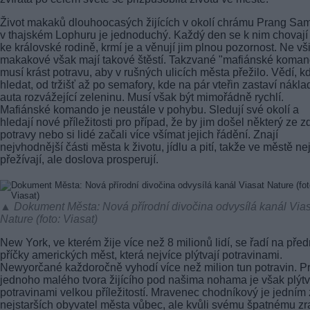
Život makaků dlouhoocasých žijících v okolí chrámu Prang Sa
v thajském Lophuru je jednoduchý. Každý den se k nim chovají
ke královské rodině, krmí je a věnují jim plnou pozornost. Ne vš
makakové však mají takové štěstí. Takzvané "mafiánské koma
musí krást potravu, aby v rušných ulicích města přežilo. Vědí, kd
hledat, od tržišť až po semafory, kde na pár vteřin zastaví nákla
auta rozvážející zeleninu. Musí však být mimořádně rychlí.
Mafiánské komando je neustále v pohybu. Sledují své okolí a
hledají nové příležitosti pro případ, že by jim došel některý ze z
potravy nebo si lidé začali více všímat jejich řádění. Znají
nejvhodnější části města k životu, jídlu a pití, takže ve městě ne
přežívají, ale doslova prosperují.
▲ Dokument Města: Nová přírodní divočina odvysílá kanál Via
Nature (foto: Viasat)
New York, ve kterém žije více než 8 milionů lidí, se řadí na před
příčky amerických měst, která nejvíce plýtvají potravinami.
Newyorčané každoročně vyhodí více než milion tun potravin. P
jednoho malého tvora žijícího pod našima nohama je však plýtv
potravinami velkou příležitostí. Mravenec chodníkový je jedním 
nejstarších obyvatel města vůbec, ale kvůli svému špatnému zr