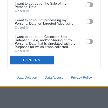
Vybrané články
I want to opt-out of the Sale of my
Personal Data.
Opted In
I want to opt-out of processing my
Personal Data for Targeted Advertising.
Opted In
I want to opt-out of Collection, Use,
Retention, Sale, and/or Sharing of my
Personal Data that Is Unrelated with the
Prima sport - co nabídne v prvním
Kdy a kde bude Prima sport k
Purposes for which it was collected.
vysílacím týdnu
naladění na Skylinku
Opted In
CONFIRM
Parabola.cz
- web o satelitní, terestrické a kabelové televizi, © 2000–202
•
O webu parabola.cz
•
O souborech cookies
•
Inzerce
•
Kontakt
•
Dovolená u moře
•
Bazény
Data Deletion
Data Access
Privacy Policy