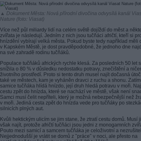
▲ Dokument Města: Nová přírodní divočina odvysílá kanál Via
Nature (foto: Viasat)
Více než půl miliardy lidí na celém světě dojíždí do měst a někt
zvířata je následují. Jedním z nich jsou tučňáci afričtí, kteří si pr
hnízdění vybírají velká města. Pokud byste tedy například měli
v Kapském Městě, je dost pravděpodobné, že jednoho dne naj
na své zahradě rodinu tučňáků.
Populace tučňáků afrických rychle klesá. Za posledních 50 let 
snížila o 80 % v důsledku nedostatku potravy, znečištění a niče
životního prostředí. Proto si tento druh musel najít dočasná útoč
také ve městech, kam je vyháněn dravci z ruchu a shonu. Zatí
samice tučňáka hlídá hnízdo, její druh hledá potravu v moři. Naj
cestu zpět do hnízda, které se nachází ve městě, však není sna
Samci musí čelit nepříteli, který je možná nebezpečnější než žr
v moři. Jediná cesta zpět do hnízda vede pro tučňáky po stezká
silnicích plných aut.
Kvůli hektickým ulicím se jim stane, že ztratí cestu domů. Musí j
však najít, protože afričtí tučňáci jsou jedni z monogamních zvířa
Pouto mezi samicí a samcem tučňáka je celoživotní a nezrušite
Nejjednodušší je vrátit se domů z "práce" v noci, ale přesto na