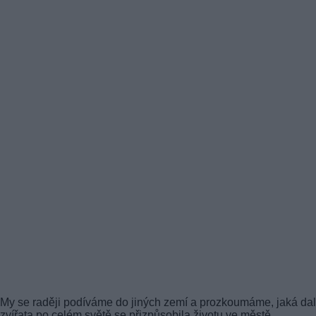
My se raději podíváme do jiných zemí a prozkoumáme, jaká dal
zvířata po celém světě se přizpůsobila životu ve městě.