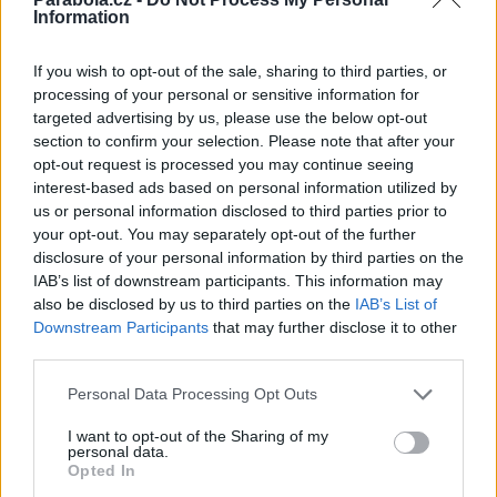
Information
Karel Zýka byl zvolen viceprezidentem WorldDAB
Scénáře napsané životem, které se ale raději neměly stát na CBS Rea
If you wish to opt-out of the sale, sharing to third parties, or
Příběh Eiffelovy věže na Prima ZOOM
processing of your personal or sensitive information for
Reklama
targeted advertising by us, please use the below opt-out
section to confirm your selection. Please note that after your
Pracovní nabídky
opt-out request is processed you may continue seeing
interest-based ads based on personal information utilized by
07.08.2026 -
Bosch Powertrain s.r.o. Jihlava • linkový střídač • mzda
us or personal information disclosed to third parties prior to
48.400 Kč • příspěvek na ubytování (Jihlava, okres Jihlava)
your opt-out. You may separately opt-out of the further
07.08.2026 -
Bosch Powertrain s.r.o. Jihlava • obsluha CNC strojů • 
disclosure of your personal information by third parties on the
48.400 Kč • náborový bonus 50.000 Kč • příspěvek na ubytování (Jihl
okres Jihlava)
IAB’s list of downstream participants. This information may
06.08.2026 -
Bosch Powertrain s.r.o. Jihlava • CNC operátor• mzda 48
also be disclosed by us to third parties on the
IAB’s List of
Kč • náborový bonus 50.000 Kč • příspěvek na ubytování (Jihlava, ok
Downstream Participants
that may further disclose it to other
Jihlava)
third parties.
06.08.2026 -
Bosch Powertrain s.r.o. • montážní dělník • mzda 44.700
týdenní zálohy na mzdu 2.000 Kč (Jihlava, okres Jihlava)
Personal Data Processing Opt Outs
06.08.2026 -
Bosch Powertrain s.r.o. Jihlava • práce ve skladu • mzda
48.400 Kč • náborový bonus 50.000 Kč • ubytování (Jihlava, okres Jih
... další nabídky zaměstnání
I want to opt-out of the Sharing of my
personal data.
Opted In