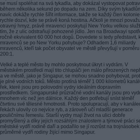
se musí spoléhat na svá tykadla, aby dokázal vystopovat potra
během několika sekund po dopadu na zem. Díky svým tykadlů
navíc dokáže rychle šířit informace, takže se každý člen kolonie
rychle dozví, kde se právě koná hostina. Ačkoli je mnozí považu
otravný hmyz, právě mravenci poskytují New Yorku velkou služ
tím, že z ulic odstraňují pohozené jídlo. Jen na Broadwayi spotř
ročně ekvivalent 60 000 hot dogů. Dovedete si tedy představit, k
mravenců se po New Yorku pohybuje? Odhadem 1,6 miliardy
mravenců, kteří tak počet obyvatel ve městě převyšují v poměru
200:1.
Velké a teplé město by mohlo poskytnout úkryt i vydrám. V
městském prostředí mají tito chlupáči jen málo přirozených nepř
a ve městě, jako je Singapur, se mohou snadno pohybovat, pro
je plné vodních toků. Město protíná téměř 1 000 kilometrů kanál
řek, které jsou pro polovodní vydry ideálním dopravním
prostředkem. Singapurské průzračné vodní kanály jsou pro vyd
mnohem víc než jen dálnice. Každý den potřebují sníst téměř
čtvrtinu své tělesné hmotnosti. Proto spolupracují, aby v kanále
řekách ulovily co nejvíce ryb, a zároveň učí mladší generace
pouličnímu řemeslu. Starší vydry mají život na ulici dobře
promyšlený a díky jejich rozsáhlým znalostem a týmové práci s
městské vydří rodině daří a podařilo se jí rozrůst na trojnásobek
průměrné vydří rodiny žijící mimo Singapur.