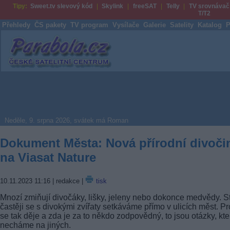
Tipy:
Sweet.tv slevový kód
Skylink
freeSAT
Telly
TV srovnávač
T/T2
Přehledy
ČS pakety
TV program
Vysílače
Galerie
Satelity
Katalog
P
Parabola.cz
Neděle, 9. srpna 2026, svátek má Roman
Dokument Města: Nová přírodní divoči
na Viasat Nature
10.11.2023 11:16
| redakce |
tisk
Mnozí zmiňují divočáky, lišky, jeleny nebo dokonce medvědy. S
častěji se s divokými zvířaty setkáváme přímo v ulicích měst. Pr
se tak děje a zda je za to někdo zodpovědný, to jsou otázky, kte
necháme na jiných.