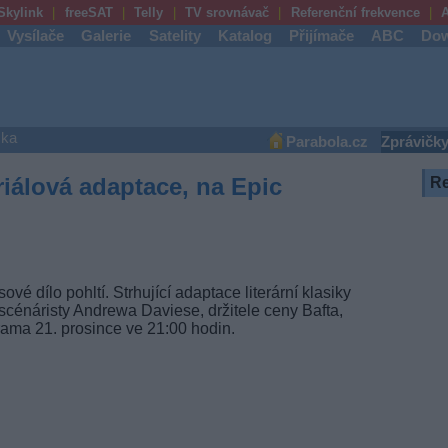
Skylink
freeSAT
Telly
TV srovnávač
Referenční frekvence
A
Vysílače
Galerie
Satelity
Katalog
Přijímače
ABC
Dow
ška
Parabola.cz
Zprávičk
iálová adaptace, na Epic
R
ové dílo pohltí. Strhující adaptace literární klasiky
d scénáristy Andrewa Daviese, držitele ceny Bafta,
ama 21. prosince ve 21:00 hodin.