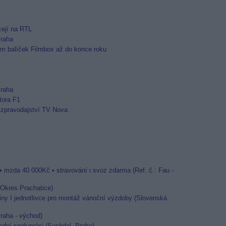
cejí na RTL
Praha
m balíček Filmbox až do konce roku
Praha
tora F1
 zpravodajství TV Nova
• mzda 40 000Kč • stravování i svoz zdarma (Ref. č.: Fau -
 (Okres Prachatice)
ny I jednotlivce pro montáž vánoční výzdoby (Slovenská
raha - východ)
dní spolupráci (Suchdol, Praha)