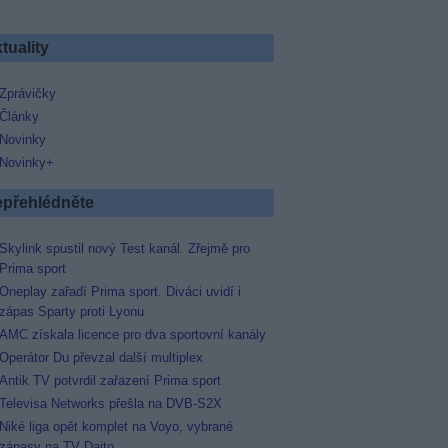
tuality
Zprávičky
Články
Novinky
Novinky+
přehlédněte
Skylink spustil nový Test kanál. Zřejmě pro
Prima sport
Oneplay zařadí Prima sport. Diváci uvidí i
zápas Sparty proti Lyonu
AMC získala licence pro dva sportovní kanály
Operátor Du převzal další multiplex
Antik TV potvrdil zařazení Prima sport
Televisa Networks přešla na DVB-S2X
Niké liga opět komplet na Voyo, vybrané
zápasy na TV Dajto