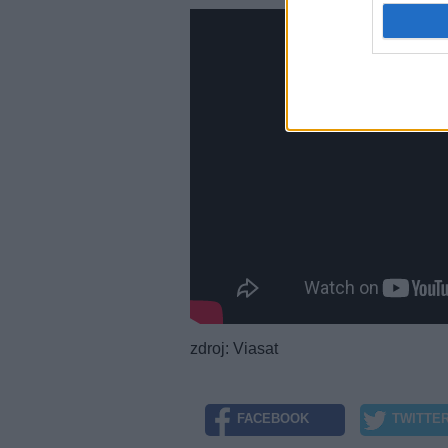
zdroj: Viasat
FACEBOOK
TWITTE