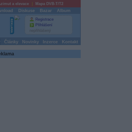
zimut a elevace
Mapa DVB-T/T2
nload
Diskuse
Bazar
Album
Registrace
Přihlášení
nepřihlášený
y
Články
Novinky
Inzerce
Kontakt
eklama