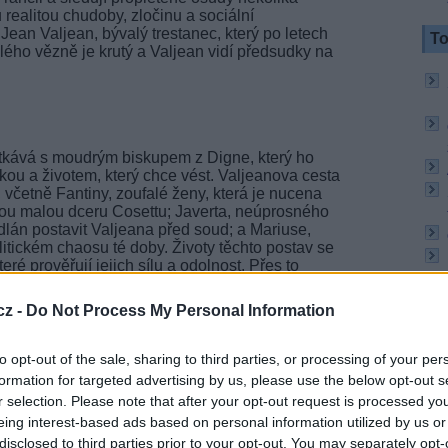
u realitou chudoby, zločinu a sociální
Jean Valjean, bývalý trestanec, který po letech
To
lého vězně je krutý a Valjean vidí předsudky na
tkává s moudrým biskupem z Digne, který ho
kou a životem, který chce vést. Valjeanova cesta
 včetně Fantiny, zoufalé ženy, která je nucena
 svou malou dceru Cosettu; Javerta, neúprosného
odlán postavit Valjeana před soud; a Mariuse,
litickém chaosu té doby. Životy těchto postav se
eré prověřují jejich sílu a odolnost. Přes to
pení ve světě, který je krutý a nelítostný.
cz -
Do Not Process My Personal Information
vězdným hereckým obsazením, které dodává ději
gových postav:
TV
to opt-out of the sale, sharing to third parties, or processing of your per
riálu Koruna nebo filmů Aféra či Colette: Příběh
formation for targeted advertising by us, please use the below opt-out s
aljeana, mučeného svou minulostí.
r selection. Please note that after your opt-out request is processed y
20:1
eing interest-based ads based on personal information utilized by us or
21:0
22:1
disclosed to third parties prior to your opt-out. You may separately opt-