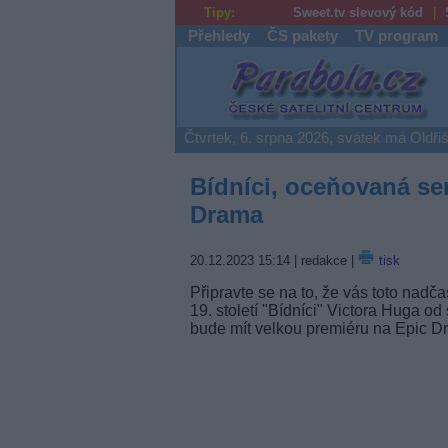
Tipy:
Sweet.tv slevový kód
Přehledy
ČS pakety
TV program
Parabola.cz
Čtvrtek, 6. srpna 2026, svátek má Oldři
Bídníci, oceňovaná ser
Drama
20.12.2023 15:14
| redakce |
tisk
Připravte se na to, že vás toto nadčas
19. století "Bídníci" Victora Huga o
bude mít velkou premiéru na Epic Dr