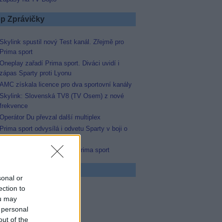
p Zprávičky
Skylink spustil nový Test kanál. Zřejmě pro
Prima sport
Oneplay zařadí Prima sport. Diváci uvidí i
zápas Sparty proti Lyonu
AMC získala licence pro dva sportovní kanály
Skylink: Slovenská TV8 (TV Osem) z nové
frekvence
Operátor Du převzal další multiplex
Prima sport odvysílá i odvetu Sparty v boji o
Ligu mistrů
Antik TV potvrdil zařazení Prima sport
 program
sonal or
ection to
ou may
0 MOST! (6/8)
 personal
0 Nejlepší trapasy
5 Okno do hřbitova
out of the