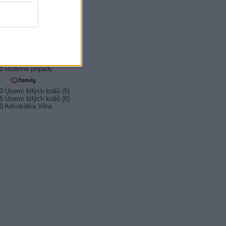
0 Vitajte vo väzení
0 Fetiše socializmu
0 Fetiše socializmu
0 Kukučka (23)
0 Kukučka (24)
0 Rodinné prípady
0 Území bílých králů (5)
5 Území bílých králů (6)
0 Advokátka Věra