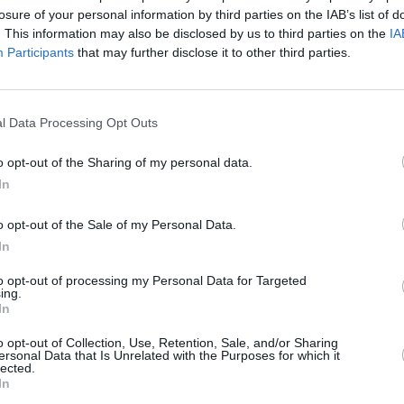
losure of your personal information by third parties on the IAB’s list of
 v Paříži, filmu Tolkien nebo moderní adaptace
. This information may also be disclosed by us to third parties on the
20:0
IA
antine, postavy, která vyzařuje zranitelnost a sílu
20:5
Participants
that may further disclose it to other third parties.
21:5
nebo Interstellar, ztělesňuje neochvějného
20:2
n postavit Valjeana před soud.
21:2
l Data Processing Opt Outs
22:3
sh O'Connor (The Durrells) jako Marius, Ellie
 a Erin Kellyman (Raised By Wolves) jako
o opt-out of the Sharing of my personal data.
toria & Abdul) a oceňovaná herečka Olivia Colman
20:1
22:4
árnila královnu Alžbětu) si zahrají Monsieur a
In
23:4
o opt-out of the Sale of my Personal Data.
iál natáčel. Malebná krajina Belgie, Francie a
20:1
 tuto vizuálně úchvatnou adaptaci. Od rušných
In
22:3
23:5
 lokace přenesou diváky přímo do srdce Francie v
to opt-out of processing my Personal Data for Targeted
ing.
20:0
In
m a staňte se svědky neobyčejného příběhu,
20:5
hvatné kinematografie šestidílného dobového
21:5
éru na televizní stanici Epic Drama tento čtvrtek
o opt-out of Collection, Use, Retention, Sale, and/or Sharing
ersonal Data that Is Unrelated with the Purposes for which it
20:3
lected.
22:0
In
23:5