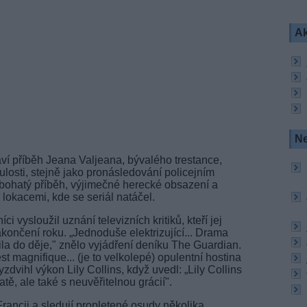
Ak
Ne
í příběh Jeana Valjeana, bývalého trestance,
losti, stejně jako pronásledování policejním
 bohatý příběh, výjimečné herecké obsazení a
okacemi, kde se seriál natáčel.
ci vysloužil uznání televizních kritiků, kteří jej
akončení roku. „Jednoduše elektrizující... Drama
la do děje," znělo vyjádření deníku The Guardian.
st magnifique... (je to velkolepé) opulentní hostina
dvihl výkon Lily Collins, když uvedl: „Lily Collins
ě, ale také s neuvěřitelnou grácií".
Francii a sledují propletené osudy několika