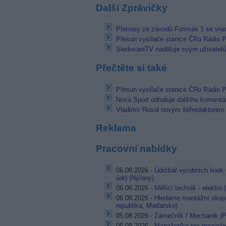
Další Zprávičky
Přenosy ze závodů Formule 1 se vra
Přesun vysílače stanice ČRo Rádio 
SledovaniTV naděluje svým uživatelů
Přečtěte si také
Přesun vysílače stanice ČRo Rádio 
Nova Sport odhaluje dalšího komentá
Vladimír Rosol novým šéfredaktorem
Reklama
Pracovní nabídky
06.08.2026 -
Údržbář výrobních linek 
údr) (Nýřany)
06.08.2026 -
Měřící technik - elektro
06.08.2026 -
Hledáme montážní skupi
republika, Maďarsko)
05.08.2026 -
Zámečník / Mechanik (P
05.08.2026 -
Manažer/ka pro mezináro