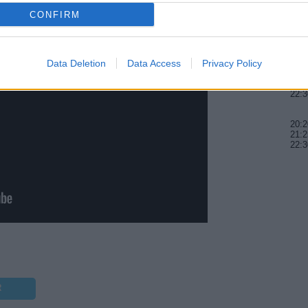
CONFIRM
20:1
21:2
21:5
Data Deletion
Data Access
Privacy Policy
20:3
21:3
22:3
20:2
21:2
22:3
R