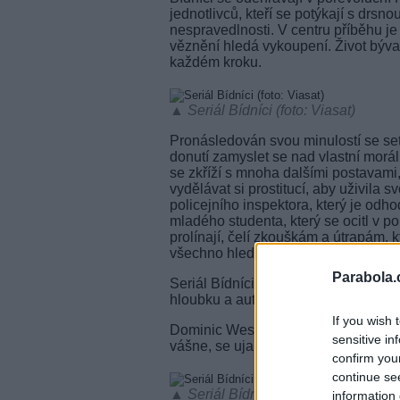
jednotlivců, kteří se potýkají s drsno
nespravedlnosti. V centru příběhu je 
věznění hledá vykoupení. Život býva
každém kroku.
▲ Seriál Bídníci (foto: Viasat)
Pronásledován svou minulostí se se
donutí zamyslet se nad vlastní morál
se zkříží s mnoha dalšími postavami,
vydělávat si prostitucí, aby uživila
policejního inspektora, který je odh
mladého studenta, který se ocitl v po
prolínají, čelí zkouškám a útrapám, kt
všechno hledají lásku, naději a vykou
Parabola.
Seriál Bídníci se může pochlubit h
hloubku a autenticitu oblíbených Hu
If you wish 
Dominic West, známý především ze se
sensitive in
vášne, se ujal ikonické roli Jeana V
confirm you
continue se
▲ Seriál Bídníci (foto: Viasat)
information 