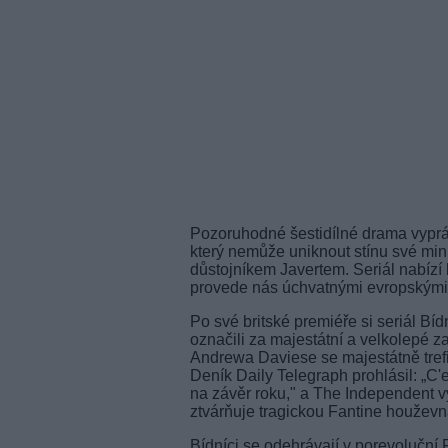
Pozoruhodné šestidílné drama vypráv
který nemůže uniknout stínu své minu
důstojníkem Javertem. Seriál nabízí
provede nás úchvatnými evropskými l
Po své britské premiéře si seriál Bídní
označili za majestátní a velkolepé z
Andrewa Daviese se majestátně trefi
Deník Daily Telegraph prohlásil: „C'e
na závěr roku," a The Independent vyz
ztvárňuje tragickou Fantine houževnat
Bídníci se odehrávají v porevoluční 