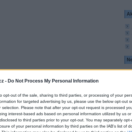
Ak
Ne
a zabití 2 přinese divákům osm pokračování a
tlá, kteří se sice milují, ale taky občas nenávidí.
cz -
Do Not Process My Personal Information
to opt-out of the sale, sharing to third parties, or processing of your per
 pokračování. Na smímku Jakub Prachař a Sara
formation for targeted advertising by us, please use the below opt-out s
r selection. Please note that after your opt-out request is processed y
eing interest-based ads based on personal information utilized by us or
a v něčem i drsnější
,“ prozrazuje Sara Sandeva,
disclosed to third parties prior to your opt-out. You may separately opt-
haře. „
Dvojka bude propracovanější, lépe jsme
aky zajímavější
,“ slibuje druhý hrdina. Tihle dva
losure of your personal information by third parties on the IAB’s list of
y.