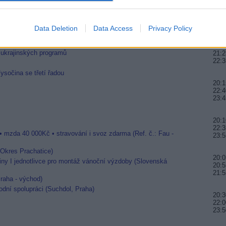
eamu z nového TP
20:0
Down, Milli Vanilli nebo Trollové 3
20:5
21:5
Data Deletion
Data Access
Privacy Policy
20:2
i ukrajinských programů
21:2
22:3
sočina se třetí řadou
20:1
22:4
23:4
20:1
22:3
• mzda 40 000Kč • stravování i svoz zdarma (Ref. č.: Fau -
23:5
 (Okres Prachatice)
20:0
ny I jednotlivce pro montáž vánoční výzdoby (Slovenská
20:5
21:5
raha - východ)
dní spolupráci (Suchdol, Praha)
20:3
22:0
23:5