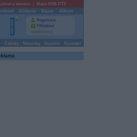
zimut a elevace
Mapa DVB-T/T2
nload
Diskuse
Bazar
Album
Registrace
Přihlášení
nepřihlášený
y
Články
Novinky
Inzerce
Kontakt
eklama