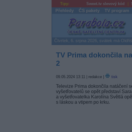
Tipy:
Sweet.tv slevový kód
Přehledy
ČS pakety
TV program
Parabola.cz
Čtvrtek, 6. srpna 2026, svátek má Oldři
TV Prima dokončila nat
2
09.05.2024 13:11
| redakce |
tisk
Televize Prima dokončila natáčení se
vyšetřovatelů se opět představí Sar
a vyšetřovatelka Karolína Světlá opě
s láskou a vtipem po krku.