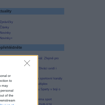
tuality
Zprávičky
Články
Novinky
Novinky+
přehlédněte
Skylink spustil nový Test kanál. Zřejmě pro
Prima sport
Oneplay zařadí Prima sport. Diváci uvidí i
zápas Sparty proti Lyonu
sonal or
AMC získala licence pro dva sportovní kanály
ection to
Operátor Du převzal další multiplex
ou may
Prima sport odvysílá i odvetu Sparty v boji o
 personal
Ligu mistrů
out of the
Antik TV potvrdil zařazení Prima sport
 downstream
Televisa Networks přešla na DVB-S2X