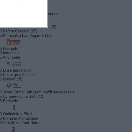
0 Hrabě Monte Christo (3/8)
5 Hrabě Monte Christo (4/8)
0 Jesse Stone: Ztracená nevinnost
0 Případy mimořádné Marty II (2)
5 Farma Česko II (27)
5 Kriminálka Las Vegas X (12)
5 Den poté
0 Inkognito
5 Ano, šéfe!
0 Duše jako kaviár
5 Pozor, je ozbrojen!
5 Maigret (35)
5 Josef Klíma: Jak jsem přežil devadesátky
5 Cyranův ostrov (21, 22)
5 Badatelé
0 Ordinácia v Eifeli
0 Komisár Montalbano
0 Vraždy vo Font-Romeu