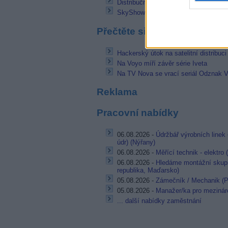
Distribuční multiplex Rai v multistr
SkyShowtime v červnu: Air Force One 
Přečtěte si také
Hackerský útok na satelitní distribuc
Na Voyo míří závěr série Iveta
Na TV Nova se vrací seriál Odznak Vy
Reklama
Pracovní nabídky
06.08.2026 -
Údržbář výrobních linek 
údr) (Nýřany)
06.08.2026 -
Měřící technik - elektro
06.08.2026 -
Hledáme montážní skupi
republika, Maďarsko)
05.08.2026 -
Zámečník / Mechanik (P
05.08.2026 -
Manažer/ka pro mezináro
... další nabídky zaměstnání