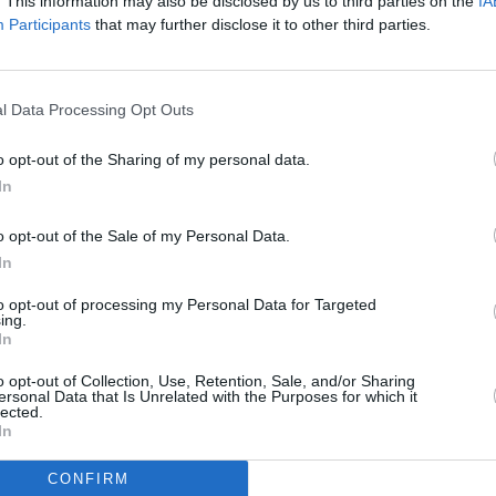
. This information may also be disclosed by us to third parties on the
IA
Participants
that may further disclose it to other third parties.
ami nebude odehrávat žádné klišé a nedopadne to,
To
“ tajnosnubně naznačuje Sandeva. „
Výhoda druhé
jí rádi. Tedy mají, ale vloudí se mezi ně takové
mavější. Martin bude tak trochu hulvát, a to se
l Data Processing Opt Outs
j Prachař, který na posledním natáčecím dni zažil
o opt-out of the Sharing of my personal data.
y, víc prozrazovat z děje nebudu, ale řeknu, že
In
ebe. Byl to trochu adrenalin. I když, já s Jakubem
na to zvyklá
,“ prozrazuje na závěr Sandeva.
o opt-out of the Sale of my Personal Data.
a zabití bude připraveno do vysílání, televize
In
to opt-out of processing my Personal Data for Targeted
ing.
In
TV
o opt-out of Collection, Use, Retention, Sale, and/or Sharing
R
ersonal Data that Is Unrelated with the Purposes for which it
lected.
In
20:1
21:0
22:1
CONFIRM
i ukrajinských programů