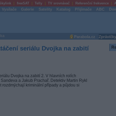
Skylink
freeSAT
Telly
TV srovnávač
Referenční frekvence
A
Vysílače
Galerie
Satelity
Katalog
Přijímače
ABC
Dow
ška
Parabola.cz
Zprávičk
áčení seriálu Dvojka na zabití
R
riálu Dvojka na zabití 2. V hlavních rolích
a Sandeva a Jakub Prachař. Detektiv Martin Rykl
t rozdmýchají kriminální případy a půjdou si