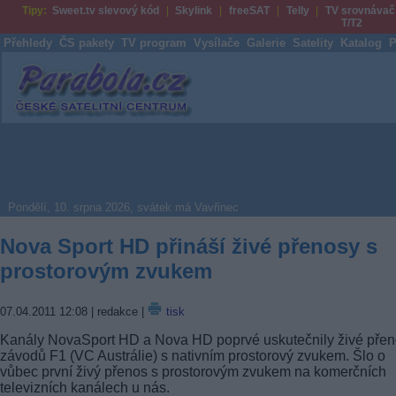
Tipy:
Sweet.tv slevový kód
Skylink
freeSAT
Telly
TV srovnávač
T/T2
Přehledy
ČS pakety
TV program
Vysílače
Galerie
Satelity
Katalog
P
Parabola.cz
Pondělí, 10. srpna 2026, svátek má Vavřinec
Nova Sport HD přináší živé přenosy s
prostorovým zvukem
07.04.2011 12:08
| redakce |
tisk
Kanály NovaSport HD a Nova HD poprvé uskutečnily živé pře
závodů F1 (VC Austrálie) s nativním prostorový zvukem. Šlo o
vůbec první živý přenos s prostorovým zvukem na komerčních
televizních kanálech u nás.