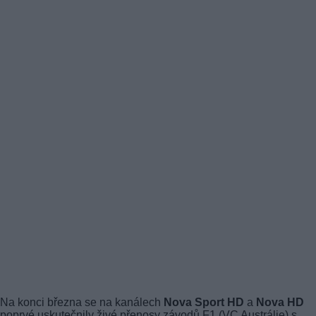
Na konci března se na kanálech
Nova Sport HD
a
Nova HD
poprvé uskutečnily živé přenosy závodů F1 (VC Austrálie) s