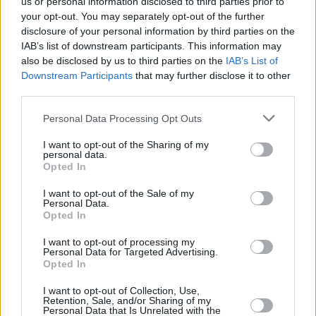
us or personal information disclosed to third parties prior to
10.08.2026 -
Montážní/stavební technik – telekomunikace (Praha)
your opt-out. You may separately opt-out of the further
10.08.2026 -
Dokumentarista optických sítí (Horní Počernice, Praha)
disclosure of your personal information by third parties on the
10.08.2026 -
Specialista optických sítí (Praha)
IAB’s list of downstream participants. This information may
... další nabídky zaměstnání
also be disclosed by us to third parties on the
IAB’s List of
Downstream Participants
that may further disclose it to other
Vybrané články
third parties.
Personal Data Processing Opt Outs
I want to opt-out of the Sharing of my
personal data.
Opted In
I want to opt-out of the Sale of my
Personal Data.
Opted In
Prima sport - co nabídne v prvním
Kdy a kde bude Prima sport k
vysílacím týdnu
naladění na Skylinku
I want to opt-out of processing my
Personal Data for Targeted Advertising.
Opted In
Parabola.cz
- web o satelitní, terestrické a kabelové televizi, © 2000–202
•
O webu parabola.cz
•
O souborech cookies
•
Inzerce
•
Kontakt
I want to opt-out of Collection, Use,
Retention, Sale, and/or Sharing of my
•
Dovolená u moře
•
Bazény
Personal Data that Is Unrelated with the