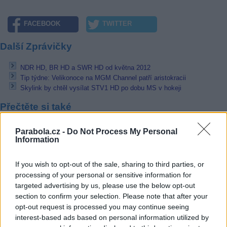
FACEBOOK
TWITTER
Další Zprávičky
NDR HD, BR HD a SWR HD od května 2012
Tip týdne: Velikonoce na MGM Channel patří aristokracii
Skylink by chtěl vysílat STV1 HD po dobu MS v hokeji
Přečtěte si také
Promo Canal+ 3D FTA na satelitu Astra 3B
Parabola.cz -
Do Not Process My Personal
Fashion TV plánuje 3D kanál
Information
Penthouse testuje ve 3D na 23,5E
If you wish to opt-out of the sale, sharing to third parties, or
Reklama
processing of your personal or sensitive information for
targeted advertising by us, please use the below opt-out
Pracovní nabídky
section to confirm your selection. Please note that after your
opt-out request is processed you may continue seeing
10.08.2026 -
Specialista/Inženýr TZB (Nové Město, Praha)
interest-based ads based on personal information utilized by
10.08.2026 -
Servisní mechanik - polygrafie (Brno - město)