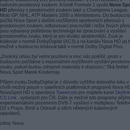
nativním prostorový zvukem. Kromě Formule 1 vysílá
Nova Spo
HD
přenosy s prostorovým zvukem také u Champions League,
Moto GP, NHL, ATP Masters 1000 a Wimbledonu. Do budoucn
počítá Nova Sport s dalším rozšířením sportovních přenosů s
prostorovým zvukem, odbavovací pracoviště i režie živých pře
jsou vybaveny potřebnou technologií ke zpracování a vysílání
prostorového zvuku, který je pro diváky atraktivnější. Zvuk je
kódován v normě DolbyDigital (AC3) a na kanálu Nova HD jej 
možné v budoucnu kódovat také v normě Dolby Digital Plus.
„
Divácký ohlas byl velmi pozitivní a moc nás potěšil, proto v
budoucnu počítáme s maximálním rozšířením vysílání prostoro
zvuku, pokud budou zdrojové materiály k dispozici
,“ říká ředitel
Nova Sport Marek Kindernay.
Příjem zvuku DolbyDigital je z důvodu vyššího datového toku v 
chvíli možný pouze v satelitních platformách programů Nova H
NovaSport HD u operátora
Towercom
pro majitele karet
Skylink
CS Link
, vydaných pro ČR. Dále je možné tyto programy přijím
experimentálním pozemním
DVB-T
vysílání v multiplexu Telefo
O2 v Praze, Brně a Ostravě a sítích některých kabelových
operátorů.
zdroj: Nova