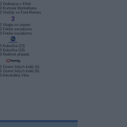
0 Ordinácia v Eifeli
0 Komisár Montalbano
0 Vraždy vo Font-Romeu
0 Vitajte vo väzení
0 Fetiše socializmu
0 Fetiše socializmu
0 Kukučka (23)
0 Kukučka (24)
0 Rodinné prípady
0 Území bílých králů (5)
5 Území bílých králů (6)
0 Advokátka Věra
sport startuje. Kde ji
Prima sport zahájí vysílání 17.
Arena S
t?
srpna 2026
na Kana