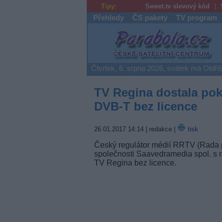
Tipy:
Sweet.tv slevový kód
Přehledy
ČS pakety
TV program
Parabola.cz
Čtvrtek, 6. srpna 2026, svátek má Oldři
TV Regina dostala poku
DVB-T bez licence
26.01.2017 14:14
| redakce |
tisk
Český regulátor médií RRTV (Rada pro
společnosti Saavedramedia spol. s r.
TV Regina bez licence.