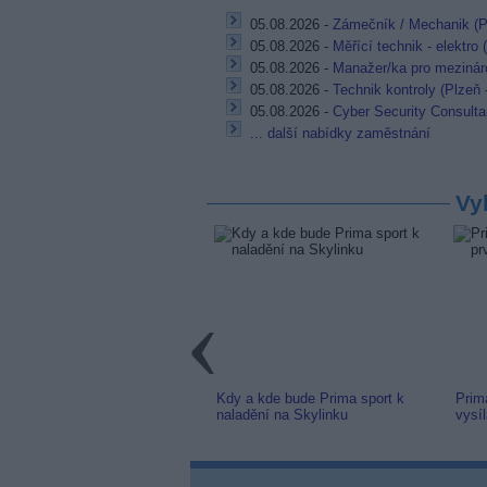
05.08.2026 -
Zámečník / Mechanik (P
05.08.2026 -
Měřící technik - elektro
05.08.2026 -
Manažer/ka pro mezináro
05.08.2026 -
Technik kontroly (Plzeň 
05.08.2026 -
Cyber Security Consulta
... další nabídky zaměstnání
Vy
link: Slovenská TV8 (TV
Kdy a kde bude Prima sport k
Prim
m) z nové frekvence
naladění na Skylinku
vysí