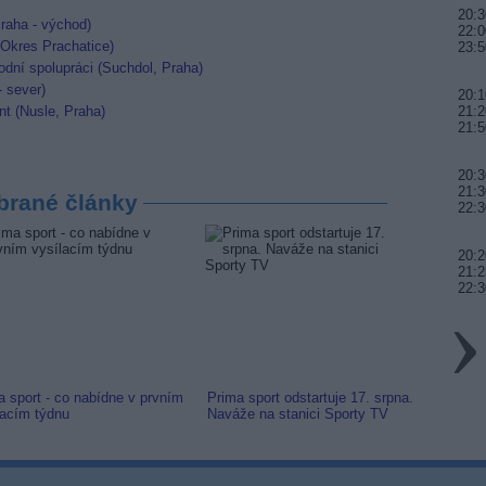
20:3
raha - východ)
22:0
 (Okres Prachatice)
23:5
dní spolupráci (Suchdol, Praha)
- sever)
20:1
nt (Nusle, Praha)
21:2
21:5
20:3
21:3
brané články
22:3
20:2
21:2
22:3
a sport - co nabídne v prvním
Prima sport odstartuje 17. srpna.
Prima 
lacím týdnu
Naváže na stanici Sporty TV
naladi