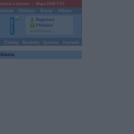
zimut a elevace
Mapa DVB-T/T2
nload
Diskuse
Bazar
Album
Registrace
Přihlášení
nepřihlášený
y
Články
Novinky
Inzerce
Kontakt
eklama