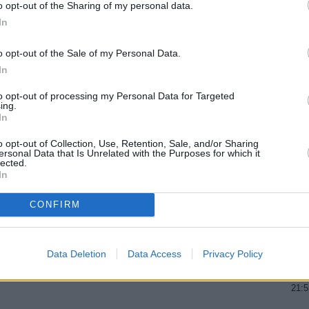
o opt-out of the Sharing of my personal data.
 vydáním rozhodnutí k podkladům řízení písemně
20:1
In
učení oznámení.
21:0
22:1
o opt-out of the Sale of my Personal Data.
20:0
In
R
20:5
21:5
to opt-out of processing my Personal Data for Targeted
ing.
20:2
In
21:2
v Muzika na satelitu
22:3
o opt-out of Collection, Use, Retention, Sale, and/or Sharing
 Vystoupí i Karel Gott
ersonal Data that Is Unrelated with the Purposes for which it
 oprávnění
lected.
20:1
In
22:4
23:4
CONFIRM
 oprávnění
20:1
22:3
 druhé polovině tohoto roku
23:5
tartovala FTA na 13E
Data Deletion
Data Access
Privacy Policy
20:0
20:5
21:5