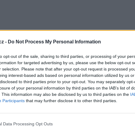
cz -
Do Not Process My Personal Information
to opt-out of the sale, sharing to third parties, or processing of your per
formation for targeted advertising by us, please use the below opt-out s
r selection. Please note that after your opt-out request is processed y
ální síti 4 (
RS4
) u společnosti Prague Digital TV
eing interest-based ads based on personal information utilized by us or
to distribuce skončila, stejně jako předtím na
disclosed to third parties prior to your opt-out. You may separately opt-
losure of your personal information by third parties on the IAB’s list of
vnění podle zákona nebo podle zvláštního
. This information may also be disclosed by us to third parties on the
IA
mního digitálního vysílání TV Regina. Regulátor
Participants
that may further disclose it to other third parties.
i pokutu ve výši 50 tisíc Kč. Pokuta je splatná ve
zhodnutí RRTV. Účastník řízení musí uhradit i
áhrada nákladů je splatná do pěti pracovních dnů
ora.
TV
l Data Processing Opt Outs
 dokazování ve věci správního řízení, které bylo
ce pro šíření programu TV Regina prostřednictvím