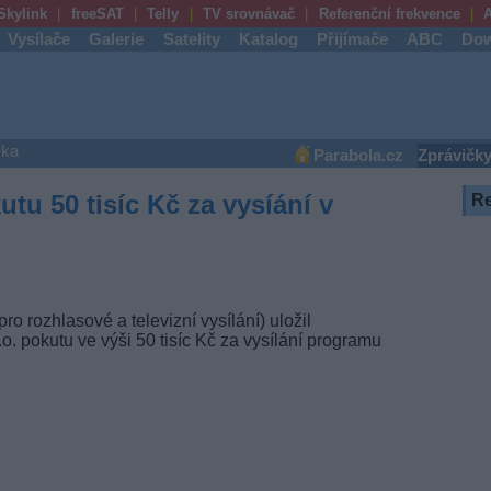
Skylink
freeSAT
Telly
TV srovnávač
Referenční frekvence
A
Vysílače
Galerie
Satelity
Katalog
Přijímače
ABC
Dow
ška
Parabola.cz
Zprávičk
tu 50 tisíc Kč za vysíání v
R
 rozhlasové a televizní vysílání) uložil
o. pokutu ve výši 50 tisíc Kč za vysílání programu