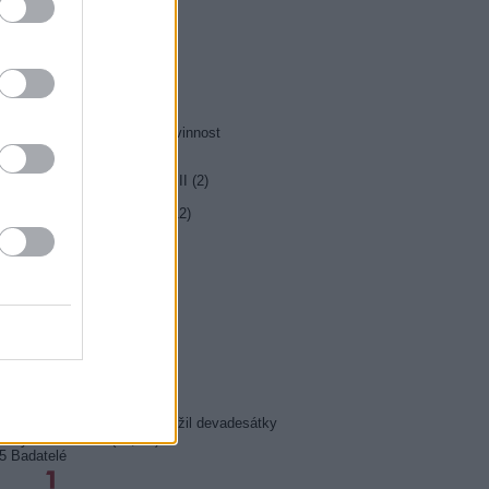
0 MOST! (6/8)
0 Nejlepší trapasy
5 Okno do hřbitova
0 Hrabě Monte Christo (3/8)
5 Hrabě Monte Christo (4/8)
0 Jesse Stone: Ztracená nevinnost
0 Případy mimořádné Marty II (2)
5 Farma Česko II (27)
5 Kriminálka Las Vegas X (12)
5 Den poté
0 Inkognito
5 Ano, šéfe!
0 Duše jako kaviár
5 Pozor, je ozbrojen!
5 Maigret (35)
5 Josef Klíma: Jak jsem přežil devadesátky
5 Cyranův ostrov (21, 22)
5 Badatelé