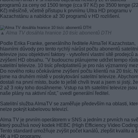
programů za ceny od 1500 tenge (cca 97 Kč) po 3500 tenge (2
Kč) měsíčně, včetně přístupu k prvnímu Ultra HD programu v
Kazachstánu a nabídce až 30 programů v HD rozlišení.
▲ Alma TV dosáhla hranice 10 tisíc abonentů DTH
Podle Erika Franke, generálního ředitele AlmaTel Kazachstan,
hlavními důvody pro tento rychlý nárůst počtu abonentů satelitn
televize jsou objektivní faktory - vytvoření vlastní sítě prodejců a
zvýšení HD obsahu. "V budoucnu plánujeme udržet tempo růst
satelitní televize. 10 tisíc předplatitelů je pro nás významný mez
Do nového roku očekáváme zvýšení počtu klientů na 20 tisíc. N
jsme na druhém místě v poskytování satelitní televize. Abycho
dostali na první místo, bude to ještě chvíli trvat a jsem si jistý, ž
2 až 3 roky toho dosáhneme. Vstup na trh satelitní televize jsou
naše plány na aktivní růst," uvedl generální ředitel.
Satelitní služba AlmaTV se zaměřuje především na oblasti, kter
nelze pokrýt kabelovou televizí.
Alma TV je prvním operátorem v SNS a jedním z prvních na svě
který používá nový kodek HEBC (High Efficiency Video Coding
Tento standard umožňuje zvýšit počet kanálů, zlepšit kvalitu a ší
4K a HD programy.