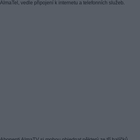
AlmaTel, vedle připojení k internetu a telefonních služeb.
Abonenti AlmaTV si mohou objednat některý ze tří balíčků