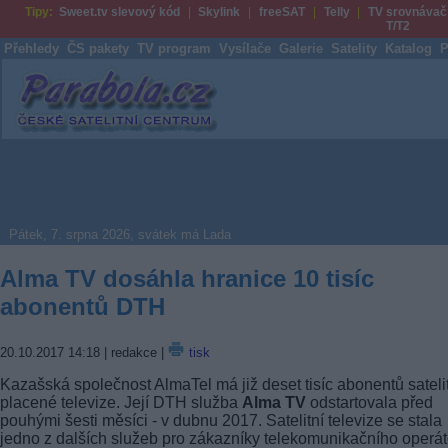
Tipy:
Sweet.tv slevový kód
Skylink
freeSAT
Telly
TV srovnávač
T/T2
Přehledy
ČS pakety
TV program
Vysílače
Galerie
Satelity
Katalog
P
Parabola.cz
Pátek, 7. srpna 2026, svátek má Lada
Alma TV dosáhla hranice 10 tisíc
abonentů DTH
20.10.2017 14:18
| redakce |
tisk
Kazašská společnost AlmaTel má již deset tisíc abonentů sateli
placené televize. Její DTH služba
Alma TV
odstartovala před
pouhými šesti měsíci - v dubnu 2017. Satelitní televize se stala
jedno z dalších služeb pro zákazníky telekomunikačního operát