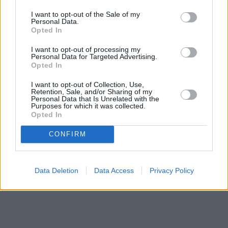
I want to opt-out of the Sale of my
Personal Data.
Opted In
Prima sport - co nabídne v prvním
Kdy a kde bude Prima sport k
I want to opt-out of processing my
vysílacím týdnu
naladění na Skylinku
Personal Data for Targeted Advertising.
Opted In
I want to opt-out of Collection, Use,
Parabola.cz
- web o satelitní, terestrické a kabelové televizi, © 2000–202
Retention, Sale, and/or Sharing of my
•
O webu parabola.cz
•
O souborech cookies
•
Inzerce
•
Kontakt
Personal Data that Is Unrelated with the
•
Dovolená u moře
•
Bazény
Purposes for which it was collected.
Opted In
CONFIRM
Data Deletion
Data Access
Privacy Policy