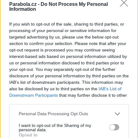
Reklama
Parabola.cz -
Do Not Process My Personal
Information
Pracovní nabídky
If you wish to opt-out of the sale, sharing to third parties, or
07.08.2026 -
Bosch Powertrain s.r.o. Jihlava • linkový střídač • mzda
processing of your personal or sensitive information for
48.400 Kč • příspěvek na ubytování (Jihlava, okres Jihlava)
targeted advertising by us, please use the below opt-out
07.08.2026 -
Bosch Powertrain s.r.o. Jihlava • obsluha CNC strojů • 
48.400 Kč • náborový bonus 50.000 Kč • příspěvek na ubytování (Jihl
section to confirm your selection. Please note that after your
okres Jihlava)
opt-out request is processed you may continue seeing
07.08.2026 -
Specialista pro elektronická zařízení údržby (m/ž) (tř. Vá
interest-based ads based on personal information utilized by
Klementa 869, Mladá Boleslav II)
us or personal information disclosed to third parties prior to
06.08.2026 -
Bosch Powertrain s.r.o. Jihlava • CNC operátor• mzda 48
Kč • náborový bonus 50.000 Kč • příspěvek na ubytování (Jihlava, ok
your opt-out. You may separately opt-out of the further
Jihlava)
disclosure of your personal information by third parties on the
06.08.2026 -
Bosch Powertrain s.r.o. • montážní dělník • mzda 44.700
IAB’s list of downstream participants. This information may
týdenní zálohy na mzdu 2.000 Kč (Jihlava, okres Jihlava)
also be disclosed by us to third parties on the
IAB’s List of
... další nabídky zaměstnání
Downstream Participants
that may further disclose it to other
third parties.
Vybrané články
Personal Data Processing Opt Outs
I want to opt-out of the Sharing of my
personal data.
Opted In