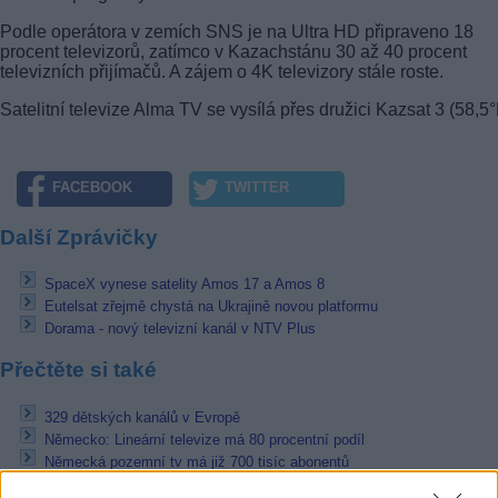
Podle operátora v zemích SNS je na Ultra HD připraveno 18
procent televizorů, zatímco v Kazachstánu 30 až 40 procent
televizních přijímačů. A zájem o 4K televizory stále roste.
Satelitní televize Alma TV se vysílá přes družici Kazsat 3 (58,5°
FACEBOOK
TWITTER
Další Zprávičky
SpaceX vynese satelity Amos 17 a Amos 8
Eutelsat zřejmě chystá na Ukrajině novou platformu
Dorama - nový televizní kanál v NTV Plus
Přečtěte si také
329 dětských kanálů v Evropě
Německo: Lineární televize má 80 procentní podíl
Německá pozemní tv má již 700 tisíc abonentů