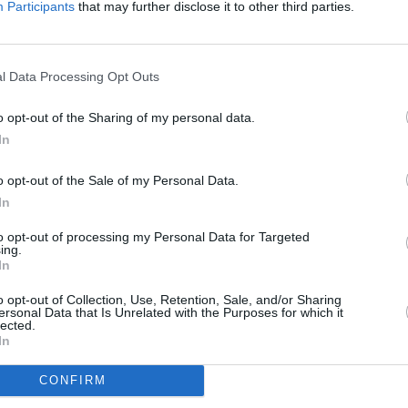
Participants
that may further disclose it to other third parties.
filmové premiéry. Na své si přijdou milovníci
To
oktor Strange, Captain America: Občanská válka a
l Data Processing Opt Outs
ta zavedou diváky příběhy Kráska a zvíře, Lovec:
zarova pomsta. Pohled do dávné historie nabídne
u nabídku doplní romantická komedie Dítě Brigite
o opt-out of the Sharing of my personal data.
e zakončená premiérovým sedmým dílem. Strhující
In
ímek Geostorm: Globální nebezpečí a válečné
o opt-out of the Sale of my Personal Data.
In
R
to opt-out of processing my Personal Data for Targeted
ing.
In
o opt-out of Collection, Use, Retention, Sale, and/or Sharing
a 13E
TV
ersonal Data that Is Unrelated with the Purposes for which it
enkami na LaLigu
lected.
In
v upozornění od RRTV
20:0
CONFIRM
21:2
22:0