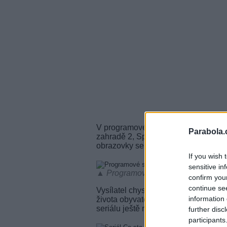
V programovém schématu Novy nebudo
Parabola.
zahradě 2, Specialisté (od 27.1.2020
obrazovky se vrátí i reality show Uta
If you wish 
sensitive in
▲ Programové schéma TV Nova - jar
confirm you
continue se
Vysílatel chystá i úplnou novinku - s
information 
života obyvatel vesnice Horní a mís
seriálu ještě nebyl upřesněn.
further disc
participants