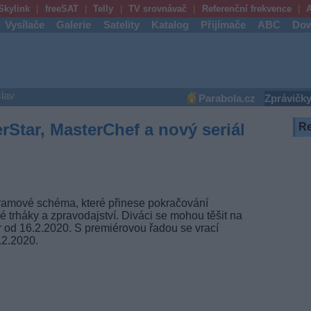
Skylink
freeSAT
Telly
TV srovnávač
Referenční frekvence
A
Vysílače
Galerie
Satelity
Katalog
Přijímače
ABC
Dow
lav
Parabola.cz
Zprávičk
Star, MasterChef a nový seriál
R
gramové schéma, které přinese pokračování
ové trháky a zpravodajství. Diváci se mohou těšit na
od 16.2.2020. S premiérovou řadou se vrací
.2.2020.