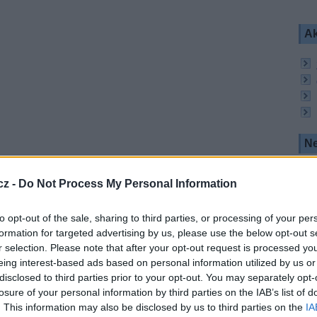
Ak
Ne
u chybět ani stálice - Ulice, Ordinace v růžové
cz -
Do Not Process My Personal Information
), nové díly seriálu Kameňák startují 14. února. Na
jený šéf.
to opt-out of the sale, sharing to third parties, or processing of your per
formation for targeted advertising by us, please use the below opt-out s
o 2020 (foto: Nova)
r selection. Please note that after your opt-out request is processed y
eing interest-based ads based on personal information utilized by us or
eriál Co ste hasiči, který nahlíží do sousedského
disclosed to third parties prior to your opt-out. You may separately opt-
tní hasičské jednotky. Datum nasazení nového
losure of your personal information by third parties on the IAB’s list of
. This information may also be disclosed by us to third parties on the
IA