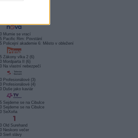
0 Královna Viktorie
5 Orel přistál
5 Instagram: trh marnosti
0 Mumie se vrací
5 Pacific Rim: Povstání
5 Policejní akademie 6: Město v obležení
5 Zákony vlka 2 (6)
0 Mordparta II (6)
0 Na vlastní nebezpečí
0 Profesionálové (3)
0 Profesionálové (4)
0 Duše jako kaviár
5 Sejdeme se na Cibulce
0 Sejdeme se na Cibulce
50 SeXoňa
0 Old Surehand
0 Neskoro večer
0 Sieň slávy