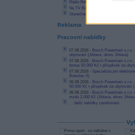
Rádio Retro připomíná rok 1990 a vý
Na TV Barrandov skončil pořad Týde
Slunečná s milionem diváků zvítězila
Reklama
Pracovní nabídky
07.08.2026 -
Bosch Powertrain s.r.o. 
ubytování (Jihlava, okres Jihlava)
07.08.2026 -
Bosch Powertrain s.r.o.
bonus 50.000 Kč • příspěvek na ubyto
07.08.2026 -
Specialista pro elektron
Boleslav II)
06.08.2026 -
Bosch Powertrain s.r.o.
50.000 Kč • příspěvek na ubytování (J
06.08.2026 -
Bosch Powertrain s.r.o.
mzdu 2.000 Kč (Jihlava, okres Jihlav
... další nabídky zaměstnání
Vy