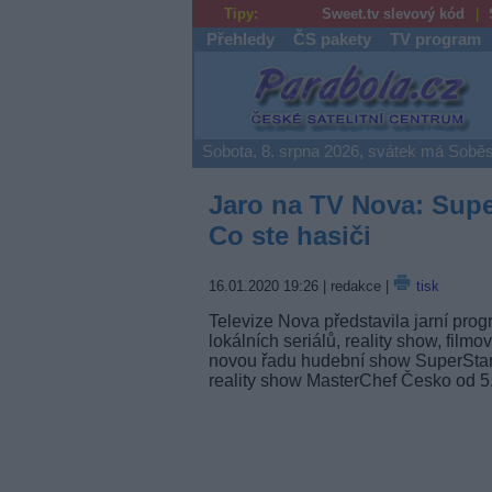
Tipy:
Sweet.tv slevový kód
Přehledy
ČS pakety
TV program
Parabola.cz
Sobota, 8. srpna 2026, svátek má Soběs
Jaro na TV Nova: Super
Co ste hasiči
16.01.2020 19:26
| redakce |
tisk
Televize Nova představila jarní pro
lokálních seriálů, reality show, film
novou řadu hudební show SuperStar 
reality show MasterChef Česko od 5