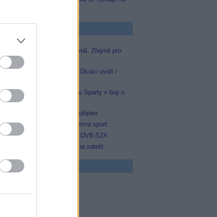
Televizi Seznam
p Zprávičky
Skylink spustil nový Test kanál. Zřejmě pro
Prima sport
Oneplay zařadí Prima sport. Diváci uvidí i
zápas Sparty proti Lyonu
Prima sport odvysílá i odvetu Sparty v boji o
Ligu mistrů
Operátor Du převzal další multiplex
Antik TV potvrdil zařazení Prima sport
Televisa Networks přešla na DVB-S2X
Ukrajinská Super+ se vrací na satelit
 program
5 Zázraky přírody
0 Chalupáři (4/11)
5 Všechnopárty