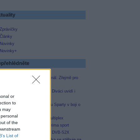
tuality
Zprávičky
Články
Novinky
Novinky+
přehlédněte
Skylink spustil nový Test kanál. Zřejmě pro
Prima sport
Oneplay zařadí Prima sport. Diváci uvidí i
sonal or
zápas Sparty proti Lyonu
ection to
Prima sport odvysílá i odvetu Sparty v boji o
ou may
Ligu mistrů
 personal
Operátor Du převzal další multiplex
out of the
Antik TV potvrdil zařazení Prima sport
 downstream
Televisa Networks přešla na DVB-S2X
B’s List of
Talkshow 7 pádů Honzy Dědka se stěhuje na