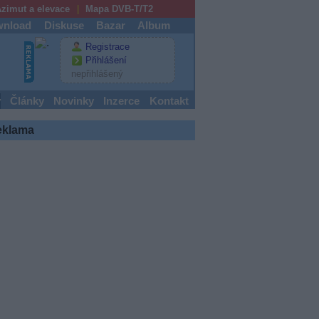
zimut a elevace
Mapa DVB-T/T2
nload
Diskuse
Bazar
Album
Registrace
Přihlášení
nepřihlášený
y
Články
Novinky
Inzerce
Kontakt
eklama