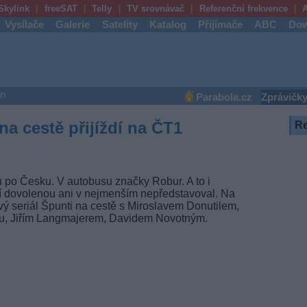
Skylink
freeSAT
Telly
TV srovnávač
Referenční frekvence
A
Vysílače
Galerie
Satelity
Katalog
Přijímače
ABC
Dow
an
Parabola.cz
Zprávičk
na cestě přijíždí na ČT1
R
 po Česku. V autobusu značky Robur. A to i
tní dovolenou ani v nejmenším nepředstavoval. Na
vý seriál Špunti na cestě s Miroslavem Donutilem,
u, Jiřím Langmajerem, Davidem Novotným.