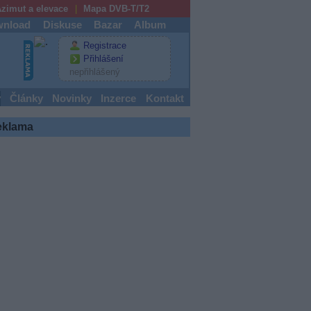
zimut a elevace
Mapa DVB-T/T2
nload
Diskuse
Bazar
Album
Registrace
Přihlášení
nepřihlášený
y
Články
Novinky
Inzerce
Kontakt
eklama