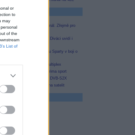
sonal or
p Zprávičky
ection to
ou may
Skylink spustil nový Test kanál. Zřejmě pro
 personal
Prima sport
out of the
Oneplay zařadí Prima sport. Diváci uvidí i
 downstream
zápas Sparty proti Lyonu
B’s List of
Prima sport odvysílá i odvetu Sparty v boji o
Ligu mistrů
Operátor Du převzal další multiplex
Antik TV potvrdil zařazení Prima sport
Televisa Networks přešla na DVB-S2X
Ukrajinská Super+ se vrací na satelit
 program
0 Docent (3/3)
0 Ztracená brána (3/3)
5 Yellowstone II (3/10)