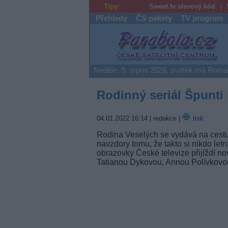
Tipy:
Sweet.tv slevový kód
Přehledy
ČS pakety
TV program
Parabola.cz
Neděle, 9. srpna 2026, svátek má Rom
Rodinný seriál Špunti 
04.01.2022 16:14
| redakce |
tisk
Rodina Veselých se vydává na cestu
navzdory tomu, že takto si nikdo le
obrazovky České televize přijíždí no
Tatianou Dykovou, Annou Polívkovo