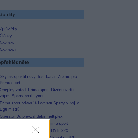
tuality
Zprávičky
Články
Novinky
Novinky+
přehlédněte
Skylink spustil nový Test kanál. Zřejmě pro
Prima sport
Oneplay zařadí Prima sport. Diváci uvidí i
zápas Sparty proti Lyonu
Prima sport odvysílá i odvetu Sparty v boji o
Ligu mistrů
Operátor Du převzal další multiplex
Antik TV potvrdil zařazení Prima sport
Televisa Networks přešla na DVB-S2X
Moskva 24 - další ruský FTA kanál na 42E