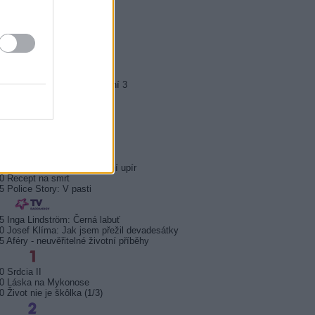
0 Správní chlapi
5 Rocky Balboa
45 Jesse Owens
0 Policie Modrava III (4)
5 Kriminálka Anděl III (11)
0 Expendables: Postradatelní 3
5 Jedeme na teambuilding
5 Tenkrát v Kalifornii
5 Na hraně smrti
0 Sherlock Holmes: Poslední upír
0 Recept na smrt
5 Police Story: V pasti
5 Inga Lindström: Černá labuť
0 Josef Klíma: Jak jsem přežil devadesátky
5 Aféry - neuvěřitelné životní příběhy
0 Srdcia II
30 Láska na Mykonose
0 Život nie je škôlka (1/3)