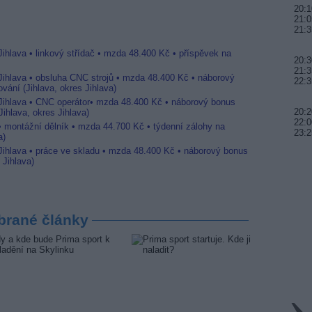
20:1
21:
21:
Jihlava • linkový střídač • mzda 48.400 Kč • příspěvek na
20:3
21:3
 Jihlava • obsluha CNC strojů • mzda 48.400 Kč • náborový
22:3
vání (Jihlava, okres Jihlava)
 Jihlava • CNC operátor• mzda 48.400 Kč • náborový bonus
20:2
ihlava, okres Jihlava)
22:0
 • montážní dělník • mzda 44.700 Kč • týdenní zálohy na
23:2
a)
 Jihlava • práce ve skladu • mzda 48.400 Kč • náborový bonus
 Jihlava)
brané články