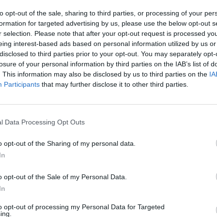
hrou několika událostí a rozhodnutí se výprava k
ství. A vše nasvědčuje tomu, že nuda tyto
to opt-out of the sale, sharing to third parties, or processing of your per
To
formation for targeted advertising by us, please use the below opt-out s
r selection. Please note that after your opt-out request is processed y
ť už z objektivních nebo subjektivních důvodů, se
eing interest-based ads based on personal information utilized by us or
le v podstatě mohly stát každému. Jde o seriál ze
ležitost, se to celé posouvá k rodinné komedii
,“
disclosed to third parties prior to your opt-out. You may separately opt-
losure of your personal information by third parties on the IAB’s list of
. This information may also be disclosed by us to third parties on the
IA
ana Dyková s Jiřím Langmajerem coby rodiče dvou
Participants
that may further disclose it to other third parties.
ávaného přírůstku a Anna Polívková s Davidem
edné holčičky. „
Snažím se být vtipný, nenapjatý, s
si empaticky najdu cestu. S Aničkou jsme byli vtipný
í ve volných chvílích. To se o mně ještě málo ví -
l Data Processing Opt Outs
,“ vysvětluje David Novotný.
o opt-out of the Sharing of my personal data.
pelka)
In
TV
usem doprovodí Pavel Liška, Pavla Gajdošíková a
ho bigbíťáka, bývalého bedňáka, zvukaře a
o opt-out of the Sale of my Personal Data.
čátku ze spolupráce s dětmi obavu, ale o dvě
In
20:1
čili: „
Jolana Jirotková, která ztvárnila Kačenku,
21:3
terý jsem s ní měl, jsem čekal, co bude, a ona to
22:4
to opt-out of processing my Personal Data for Targeted
e dívala na mě, jestli to zvládnu. Po scéně mi
ing.