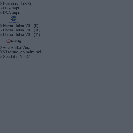
0 Popstory II (3/6)
05 DNA popu
35 DNA popu
0 Horná Dolná VIII. (9)
5 Horná Dolná VIII. (10)
5 Horná Dolná VIII. (11)
0 Advokátka Věra
0 Všechno, co mám rád
5 Soudní síň - CZ