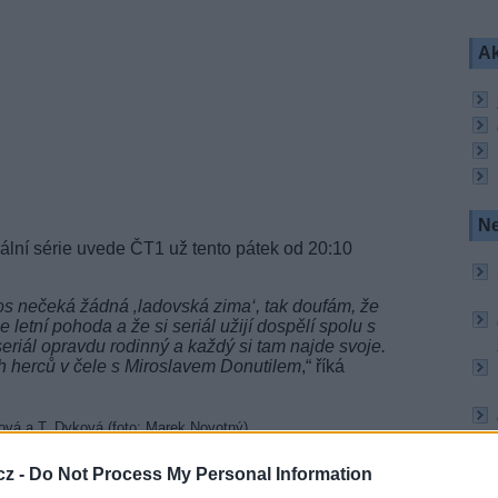
Ak
Ne
diální série uvede ČT1 už tento pátek od 20:10
s nečeká žádná ‚ladovská zima‘, tak doufám, že
 letní pohoda a že si seriál užijí dospělí spolu s
seriál opravdu rodinný a každý si tam najde svoje.
ch herců v čele s Miroslavem Donutilem
,“ říká
Gajdošíková a T. Dyková (foto: Marek Novotný)
cz -
Do Not Process My Personal Information
olního roku, kdy se jak děti, tak rodiče těší na