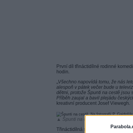
První díl třináctidílné rodinné kome
hodin.
„
Všechno napovídá tomu, že nás leto
alespoň v pátek večer bude u televize
dětmi, protože Špunti na cestě jsou 
Příběh zaujal a bavil plejádu český
kreativní producent Josef Viewegh.
▲ Špunti na cestě. Na fotografii P. 
Parabola.
Třináctidílná série začíná na konci šk