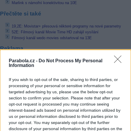
Marlink s námořní konektivitou na 10E
Přečtěte si také
19,2E: Movistar+ přesouvá některé programy na nové parametry
52E: Filmový kanál Movie Time HD zahájil vysílání
Filmový kanál wedo movies odstartoval na 13E
Reklama
Pracovní nabídky
Parabola.cz -
Do Not Process My Personal
Information
07.08.2026 -
Bosch Powertrain s.r.o. Jihlava • linkový střídač • mzda
48.400 Kč • příspěvek na ubytování (Jihlava, okres Jihlava)
If you wish to opt-out of the sale, sharing to third parties, or
07.08.2026 -
Bosch Powertrain s.r.o. Jihlava • obsluha CNC strojů • 
processing of your personal or sensitive information for
48.400 Kč • náborový bonus 50.000 Kč • příspěvek na ubytování (Jihl
targeted advertising by us, please use the below opt-out
okres Jihlava)
06.08.2026 -
Bosch Powertrain s.r.o. Jihlava • CNC operátor• mzda 48
section to confirm your selection. Please note that after your
Kč • náborový bonus 50.000 Kč • příspěvek na ubytování (Jihlava, ok
opt-out request is processed you may continue seeing
Jihlava)
interest-based ads based on personal information utilized by
06.08.2026 -
Bosch Powertrain s.r.o. • montážní dělník • mzda 44.700
us or personal information disclosed to third parties prior to
týdenní zálohy na mzdu 2.000 Kč (Jihlava, okres Jihlava)
your opt-out. You may separately opt-out of the further
06.08.2026 -
Bosch Powertrain s.r.o. Jihlava • práce ve skladu • mzda
48.400 Kč • náborový bonus 50.000 Kč • ubytování (Jihlava, okres Jih
disclosure of your personal information by third parties on the