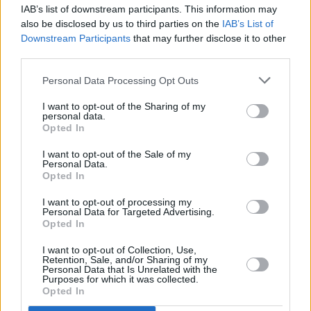
... další nabídky zaměstnání
IAB’s list of downstream participants. This information may
also be disclosed by us to third parties on the
IAB’s List of
Downstream Participants
that may further disclose it to other
Vybrané články
third parties.
Personal Data Processing Opt Outs
I want to opt-out of the Sharing of my
personal data.
Opted In
I want to opt-out of the Sale of my
Personal Data.
Prima sport - co nabídne v prvním
Kdy a kde bude Prima sport k
Opted In
vysílacím týdnu
naladění na Skylinku
I want to opt-out of processing my
Personal Data for Targeted Advertising.
Opted In
Parabola.cz
- web o satelitní, terestrické a kabelové televizi, © 2000–202
•
O webu parabola.cz
•
O souborech cookies
•
Inzerce
•
Kontakt
I want to opt-out of Collection, Use,
•
Dovolená u moře
•
Bazény
Retention, Sale, and/or Sharing of my
Personal Data that Is Unrelated with the
Purposes for which it was collected.
Opted In