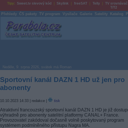
Tipy:
Sweet.tv slevový kód
Skylink
freeSAT
Telly
TV srovnávač
T/T2
Přehledy
ČS pakety
TV program
Vysílače
Galerie
Satelity
Katalog
P
Parabola.cz
Neděle, 9. srpna 2026, svátek má Roman
Sportovní kanál DAZN 1 HD už jen pro
abonenty
10.10.2023 14:33
| redakce |
tisk
Atraktivní francouzský sportovní kanál DAZN 1 HD je již dostu
výhradně pro abonenty satelitní platformy CANAL+ France.
Provozovatel zakódoval dočasně volně poskytovaný program
systémem podmíněného přístupu Nagra MA.