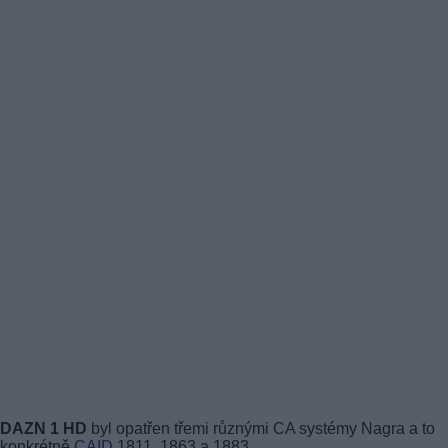
DAZN 1 HD
byl opatřen třemi různými CA systémy Nagra a to
konkrétně
CAID
1811, 1863 a 1883.