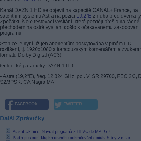
Kanál DAZN 1 HD se objevil na kapacitě CANAL+ France, na
satelitním systému Astra na pozici
19,2°E
zhruba před dvěma tý
Zpočátku šlo o testovací vysílání, které později přešlo na řádné
přechodem na ostré vysílání došlo k očekávanému zakódování
programu.
Stanice je nyní už jen abonentům poskytována v plném HD
rozlišení, tj. 1920x1080 s francouzským komentářem a zvukem
formátu Dolby Digital (AC3).
technické parametry DAZN 1 HD:
• Astra (19,2°E), freq. 12,324 GHz, pol. V, SR 29700, FEC 2/3,
S2/8PSK, CA Nagra MA
FACEBOOK
TWITTER
Další Zprávičky
Viasat Ukraine: Návrat programů z HEVC do MPEG-4
Padla poslední klapka druhého pokračování seriálu Stíny v mlze