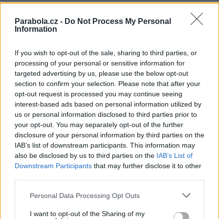
Parabola.cz -
Do Not Process My Personal
Information
FACEBOOK
TWITTER
Přečtěte si také
If you wish to opt-out of the sale, sharing to third parties, or
processing of your personal or sensitive information for
Film+ začal vysílat v HD rozlišení
targeted advertising by us, please use the below opt-out
Insight UHD před startem na 19,2E. Je také v HD
section to confirm your selection. Please note that after your
Pervyj Muzykalnyj zahájil testy v Ultra HD 4K
opt-out request is processed you may continue seeing
interest-based ads based on personal information utilized by
Reklama
us or personal information disclosed to third parties prior to
your opt-out. You may separately opt-out of the further
Pracovní nabídky
disclosure of your personal information by third parties on the
IAB’s list of downstream participants. This information may
06.08.2026 -
Bosch Powertrain s.r.o. Jihlava • CNC operátor• mzda 48
also be disclosed by us to third parties on the
IAB’s List of
Kč • náborový bonus 50.000 Kč • příspěvek na ubytování (Jihlava, ok
Jihlava)
Downstream Participants
that may further disclose it to other
06.08.2026 -
Bosch Powertrain s.r.o. • montážní dělník • mzda 44.700
third parties.
týdenní zálohy na mzdu 2.000 Kč (Jihlava, okres Jihlava)
06.08.2026 -
Bosch Powertrain s.r.o. Jihlava • práce ve skladu • mzda
Personal Data Processing Opt Outs
48.400 Kč • náborový bonus 50.000 Kč • ubytování (Jihlava, okres Jih
06.08.2026 -
Bosch Powertrain s.r.o. Jihlava • střídač • mzda 48.400 
I want to opt-out of the Sharing of my
příspěvek na ubytování (Jihlava, okres Jihlava)