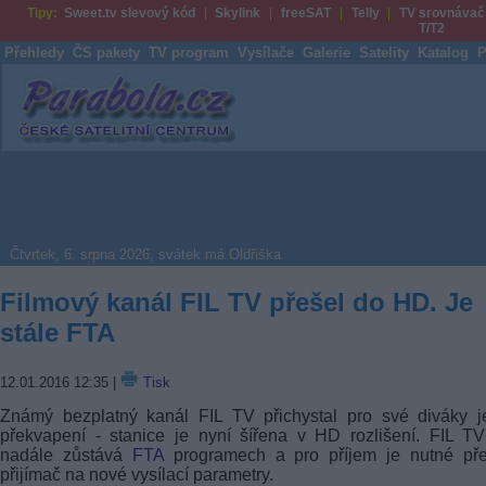
Tipy:
Sweet.tv slevový kód
Skylink
freeSAT
Telly
TV srovnávač
T/T2
Přehledy
ČS pakety
TV program
Vysílače
Galerie
Satelity
Katalog
P
Parabola.cz
Čtvrtek, 6. srpna 2026, svátek má Oldřiška
Filmový kanál FIL TV přešel do HD. Je
stále FTA
12.01.2016 12:35
|
Tisk
Známý bezplatný kanál FIL TV přichystal pro své diváky j
překvapení - stanice je nyní šířena v HD rozlišení. FIL 
nadále zůstává
FTA
programech a pro příjem je nutné přel
přijímač na nové vysílací parametry.