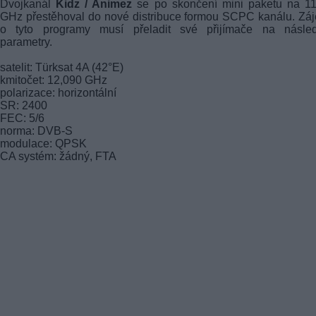
Dvojkanál
Kidz / Animez
se po skončení mini paketu na 11
GHz přestěhoval do nové distribuce formou SCPC kanálu. Zá
o tyto programy musí přeladit své přijímače na následu
parametry.
satelit: Türksat 4A (42°E)
kmitočet: 12,090 GHz
polarizace: horizontální
SR: 2400
FEC: 5/6
norma: DVB-S
modulace: QPSK
CA systém: žádný, FTA