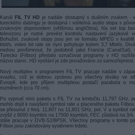
Kanál
FIL TV HD
je nadále dostupný s duálním zvukem - v
tureckého dabingu je dostupná i volitelná audio stopa s pův
zvukovým doprovodem (většinou angličtina). Na set top bo
televizoru je nutné provést kontrolu nastavení jazykové v
Bohužel, zvukové stopy jsou jen ve formátu MPEG v kvalit
kbit/s, video bit rate se nyní pohybuje kolem 3,7 Mbit/s. Divá
mohou povšimnout, že podobně jako Francie (CanalSat), t
Turecko (Filbox) přestalo označovat programy v HD rozliš
názvu stanic. HD vysílání je zde považováno za samozřejmost.
Nový multiplex s programem FIL TV pracuje nadále v zápa
svazku, což je dobrou zprávou pro všechny diváky ve stř
Evropě, kde pro příjem multiplexu postačí parabola o ma
rozměrech (cca 70 cm).
Po vypnutí mini paketu s FIL TV na kmitočtu 11,797 GHz, p
mohlo dojít k navýšení symbol rate u placeného paketu Filbox
se přesunul z freq. 11,807 na 11,801 GHz, pol. V a symbol ra
zvýšil z 8000 ksymb/s na 17500 ksymb/s, FEC zůstává na 3/4
stále pracuje v DVB-S2/8PSK. Všechny programy v tomto pa
Filbox jsou zakódovány systémem Irdeto.