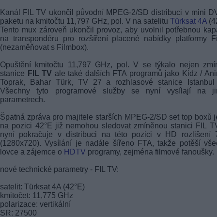
Kanál FIL TV ukončil původní MPEG-2/SD distribuci v mini 
paketu na kmitočtu 11,797 GHz, pol. V na satelitu
Türksat 4A
(4
Tento mux zároveň ukončil provoz, aby uvolnil potřebnou kap
na transpondéru pro rozšíření placené nabídky platformy F
(nezaměňovat s Filmbox).
Opuštění kmitočtu 11,797 GHz, pol. V se týkalo nejen zmí
stanice
FIL TV
ale také dalších FTA programů jako Kidz / An
Toprak, Bahar Türk, TV 27 a rozhlasové stanice Istanbul
Všechny tyto programové služby se nyní vysílají na ji
parametrech.
Špatná zpráva pro majitele starších MPEG-2/SD set top boxů j
na pozici 42°E již nemohou sledovat zmíněnou stanici FIL T
nyní pokračuje v distribuci na této pozici v HD rozlišení
(1280x720). Vysílání je nadále šířeno FTA, takže potěší vš
lovce a zájemce o
HDTV
programy, zejména filmové fanoušky.
nové technické parametry - FIL TV:
satelit: Türksat 4A (42°E)
kmitočet: 11,775 GHz
polarizace: vertikální
SR: 27500