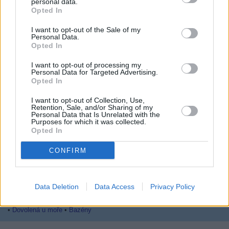
personal data.
06.08.2026 -
Bosch Powertrain s.r.o. • seřizování strojů • mzda 48.400
Opted In
náborový bonus 100.000 Kč • ubytování (Jihlava, okres Jihlava)
... další nabídky zaměstnání
I want to opt-out of the Sale of my
Personal Data.
Opted In
Vybrané články
I want to opt-out of processing my
Personal Data for Targeted Advertising.
Opted In
I want to opt-out of Collection, Use,
Retention, Sale, and/or Sharing of my
Personal Data that Is Unrelated with the
Purposes for which it was collected.
Opted In
Prima sport - co nabídne v prvním
Kdy a kde bude Prima sport k
CONFIRM
vysílacím týdnu
naladění na Skylinku
Data Deletion
Data Access
Privacy Policy
Parabola.cz
- web o satelitní, terestrické a kabelové televizi, © 2000–202
•
O webu parabola.cz
•
O souborech cookies
•
Inzerce
•
Kontakt
•
Dovolená u moře
•
Bazény