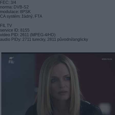
FEC: 3/4
norma: DVB-S2
modulace: 8PSK
CA systém: žádný, FTA
FIL TV
service ID: 8155
video PID: 2611 (MPEG-4/HD)
audio PIDy: 2711 turecky, 2811 původní/anglicky