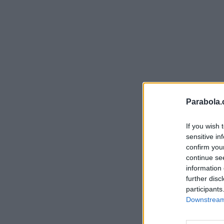
Parabola.
If you wish 
sensitive in
confirm you
continue se
information 
further disc
participants
Downstream 