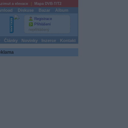
zimut a elevace
Mapa DVB-T/T2
nload
Diskuse
Bazar
Album
Registrace
Přihlášení
nepřihlášený
y
Články
Novinky
Inzerce
Kontakt
eklama