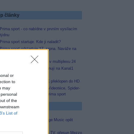
p články
Prima sport - co nabídne v prvním vysílacím
týdnu
Prima sport startuje. Kde ji naladit?
Prima sport odstartuje 17. srpna. Naváže na
stanici Sporty TV
Prima Sport začala testovat v multiplexu 24
Arena Sport 1 a 2 se přejmenují na Kanal1
Sport a Kanal1 Xtra
sonal or
Skylink: FILMBOX+ One SK překlopen do HD
ection to
ou may
MAGENTA TV: Novinka ve Videotéce, Spider-
 personal
Man maraton i nový kanál Prima sport
out of the
p známky
 downstream
B’s List of
Ochutnávka skončila. Vantage Music opět
opustil satelit
Skylink: Konec English Club TV, přesun Mezzo