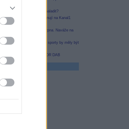
do OTT
Prima sport startuje. Kde ji naladit?
Arena Sport 1 a 2 se přejmenují na Kanal1
Sport a Kanal1 Xtra
Prima sport odstartuje 17. srpna. Naváže na
stanici Sporty TV
Nejvíce čtenářů si myslí, že sporty by měly být
na jednom místě
Black FM v multiplexu COLOR DAB
 program
0 Docent (3/3)
0 Ztracená brána (3/3)
5 Yellowstone II (3/10)
0 Správní chlapi
5 Rocky Balboa
45 Jesse Owens
0 Policie Modrava III (4)