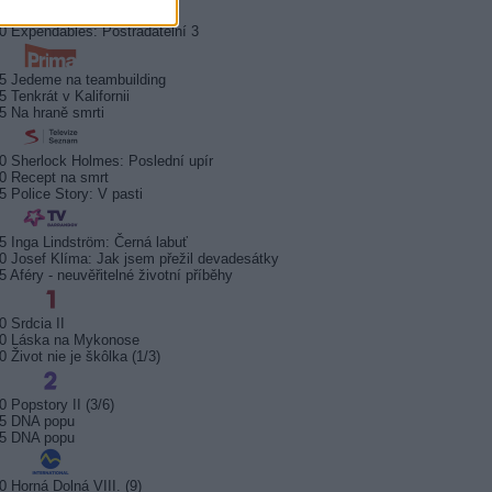
5 Kriminálka Anděl III (11)
0 Expendables: Postradatelní 3
5 Jedeme na teambuilding
5 Tenkrát v Kalifornii
5 Na hraně smrti
0 Sherlock Holmes: Poslední upír
0 Recept na smrt
5 Police Story: V pasti
5 Inga Lindström: Černá labuť
0 Josef Klíma: Jak jsem přežil devadesátky
5 Aféry - neuvěřitelné životní příběhy
0 Srdcia II
30 Láska na Mykonose
0 Život nie je škôlka (1/3)
0 Popstory II (3/6)
05 DNA popu
35 DNA popu
0 Horná Dolná VIII. (9)