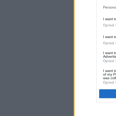
Persona
I want t
Opted 
I want t
Opted 
I want 
Advertis
Opted 
I want t
of my P
was col
Opted 