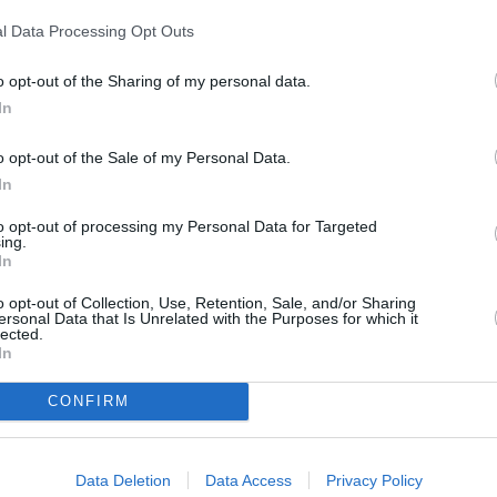
l Data Processing Opt Outs
o opt-out of the Sharing of my personal data.
In
o opt-out of the Sale of my Personal Data.
In
to opt-out of processing my Personal Data for Targeted
ing.
TV
In
o opt-out of Collection, Use, Retention, Sale, and/or Sharing
ersonal Data that Is Unrelated with the Purposes for which it
20:1
lected.
21:3
In
22:4
CONFIRM
20:0
22:0
23:
Data Deletion
Data Access
Privacy Policy
20:2