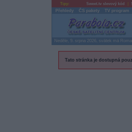
Tipy:
Sweet.tv slevový kód
Přehledy
ČS pakety
TV program
Parabola.cz
Neděle, 9. srpna 2026, svátek má Rom
Tato stránka je dostupná pouz