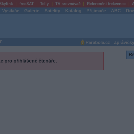
Skylink
freeSAT
Telly
TV srovnávač
Referenční frekvence
A
Vysílače
Galerie
Satelity
Katalog
Přijímače
ABC
Dow
an
Parabola.cz
Zprávičk
R
e pro přihlášené čtenáře.