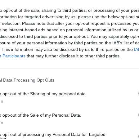
objavili len na Parabola.cz! Nikde inde! Povolenie koláčikov sa to samozrejm
ale nemusí to byť automaticky podmienené predošlým vyhľadávaním toho art
to tvrdí @mmiriboy.
to opt-out of the sale, sharing to third parties, or processing of your per
A znova poslednýkrát. Problém nie je reklama ako taká, problém je, že je to
formation for targeted advertising by us, please use the below opt-out s
reklama. A zákon pamätá aj na klamavú reklamu. Kto teraz nesie zodpovedn
r selection. Please note that after your opt-out request is processed y
uverejnenie klamavej reklamy? Parabole to môže naštrbiť dôveryhodnosť, ale
znášal prípadný finančný postih za klamavú reklamu? Ten kto za ňu platí? K
eing interest-based ads based on personal information utilized by us or
Parabole? Bol by zodpovedný len on? Z právnického hľadiska by to bolo ce
disclosed to third parties prior to your opt-out. You may separately opt-
zaujímavé.
losure of your personal information by third parties on the IAB’s list of
23.05.2025, 18:38.42
. This information may also be disclosed by us to third parties on the
IA
Participants
that may further disclose it to other third parties.
@Frank11
No ja som len popísal, ako reklama funguje na webstránkach. Napríklad ja s
PC a vôbec žiadnu reklamu nevidím na nejakú anténu. Nemám žiadne blokov
Vidím teraz hore v hlavičke nalaďte si prima Max a vyskakujú mi reklamy ne
l Data Processing Opt Outs
žiadnu reklamu na nejakú anténu nevidím ani som ešte nevidel. Takže nevi
klamlivej reklame vyjadriť. A vidí to tk aj redakcia keď je na PC.
o opt-out of the Sharing of my personal data.
23.05.2025, 18:44.53
In
@Frank11
o opt-out of the Sale of my Personal Data.
In
Zbytočne sa rozčuľuješ, pretože moja primárna odpoveď na problém zobrazo
al-la gýč-anténa bola v prvom rade určená autorovi tejto témy "ALEXCZ", on 
to opt-out of processing my Personal Data for Targeted
totižto pýtal ako prvý.
ing.