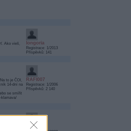
longoria
ť. Ako vieš,
Registrace: 1/2013
Příspěvků: 141
RAFI007
Na to je ČOI,
ník 14-dní na
Registrace: 1/2006
Příspěvků: 2 140
nebo se smířit
a-klamava/
Frank11
riek tomu sa