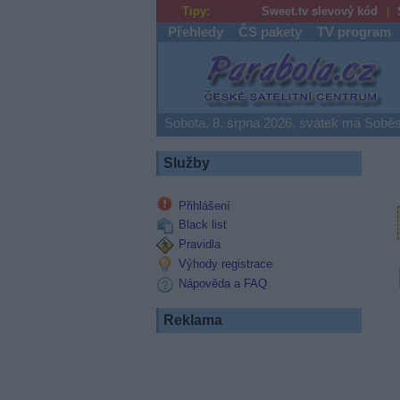
Tipy:
Sweet.tv slevový kód
Přehledy
ČS pakety
TV program
Parabola.cz
Sobota, 8. srpna 2026, svátek má Soběs
Služby
Přihlášení
Black list
Pravidla
Výhody registrace
Nápověda a FAQ
Reklama