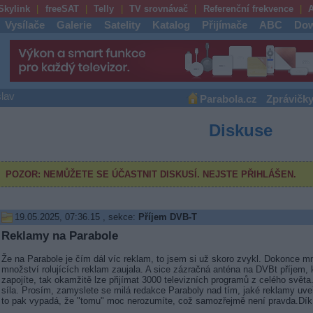
Skylink
freeSAT
Telly
TV srovnávač
Referenční frekvence
A
Vysílače
Galerie
Satelity
Katalog
Přijímače
ABC
Dow
lav
Parabola.cz
Zprávičk
Diskuse
19.05.2025, 07:36.15
, sekce:
Příjem DVB-T
Reklamy na Parabole
Že na Parabole je čím dál víc reklam, to jsem si už skoro zvykl. Dokonce mn
množství rolujících reklam zaujala. A sice zázračná anténa na DVBt příjem, 
zapojíte, tak okamžitě lze přijímat 3000 televizních programů z celého světa.
síla. Prosím, zamyslete se milá redakce Paraboly nad tím, jaké reklamy uve
to pak vypadá, že "tomu" moc nerozumíte, což samozřejmě není pravda.Dík