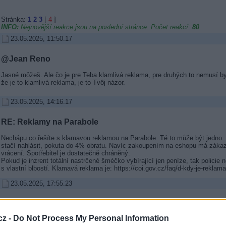
Stránka:
1
2
3
[
4
]
INFO:
Nejnovější reakce jsou na poslední stránce. Počet reakcí:
80
23.05.2025, 11:50.17
@Jean Reno
Jasné môžeš. Ale čo je pre Teba klamlivá reklama, pre druhých to nemusí by
že je to klamlivá reklama, je to Tvôj názor.
23.05.2025, 14:16.17
RE: Reklamy na Parabole
Nechápu co řešíte s klamavou reklamou na Parabole. Té to může být jedno. 
stačí nahlásit, pokuta do 4% obratu. Navíc zakoupením na eshopu má zákaz
vrácení. Spotřebitel je dostatečně chráněný.
Pokud je inzrent totální nastrčené šméčko vybírající jen peníze, tak policie 
s vlastní blbostí. Klamavá reklama je: https://coi.gov.cz/faq/d-kdy-je-reklam
23.05.2025, 17:55.23
@longoria
cz -
Do Not Process My Personal Information
Opakujem posledný krát. Ja som žiadne také antény na webe nehľadal a nap