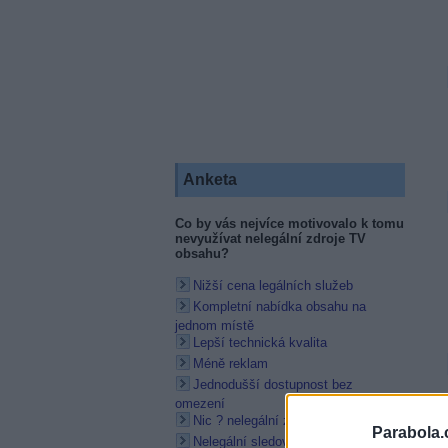
Anketa
Co by vás nejvíce motivovalo k tomu
nevyužívat nelegální zdroje TV
obsahu?
Nižší cena legálních služeb
Kompletní nabídka obsahu na
jednom místě
Lepší technická kvalita
Méně reklam
Jednodušší dostupnost bez
omezení
Nic ? nelegální zdroje nevyužívám
Parabola.
Nelegální sledování považuji za