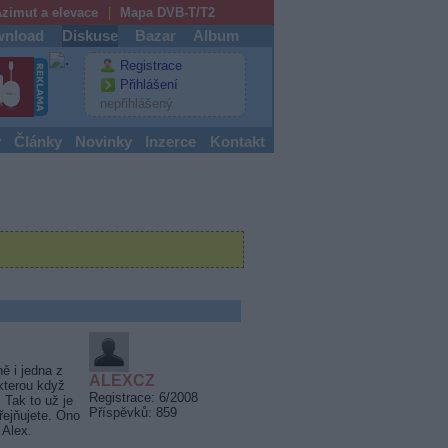
zimut a elevace
Mapa DVB-T/T2
nload
Diskuse
Bazar
Album
Registrace
Přihlášení
nepřihlášený
y
Články
Novinky
Inzerce
Kontakt
ě i jedna z
ALEXCZ
kterou když
Registrace: 6/2008
 Tak to už je
Příspěvků: 859
řejňujete. Ono
 Alex.