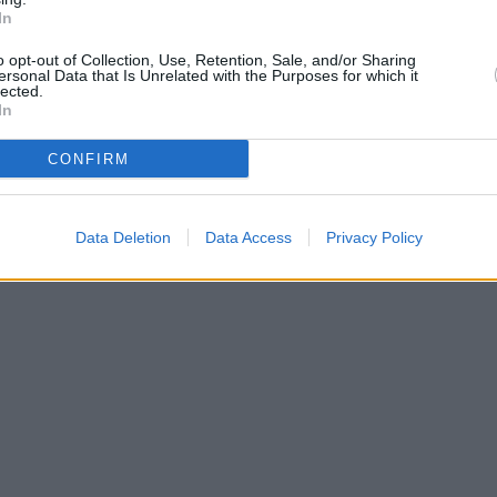
Ostatné odpovede na tvoje otázky okolo "klamlivej reklamy" skús adresovať
In
redakcii parabola.cz, keďže ako vidím, tak ťa to veľmi trápi...
o opt-out of Collection, Use, Retention, Sale, and/or Sharing
ersonal Data that Is Unrelated with the Purposes for which it
VU+ Duo 4K SE, Dreambox One UHD Combo, GigaBlue UHD Trio 4K, Qviart Lunix 4K, Qvia
lected.
Formuler F4 Turbo x2, Uclan Ustym 4K PRO. Všetko linuxy s E2 - iné druhy stb sú u mňa j
In
Stránka:
1
2
3
[
4
]
INFO:
Nejnovější reakce jsou na poslední stránce. Počet reakcí:
80
CONFIRM
Zpět na předchozí stránku
Zpět na hlavní stránku diskusního fóra
Data Deletion
Data Access
Privacy Policy