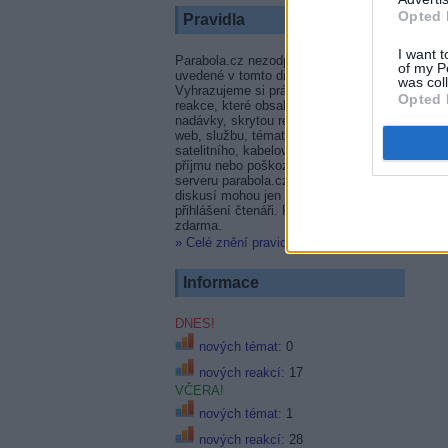
Opted 
Pravidla
I want t
Parabola.cz nezodpovídá za příspěvky
of my P
uvedené v tomto diskusním fóru.
was col
Vyhrazujeme si právo smazat témata i
Opted 
reakce, které obsahují vulgární výrazy,
nadávky, skrytou reklamu na firmu,
web, službu, témata netýkající se
satelitního, kabelového či terestrického
příjmu nebo poškozují dobré jméno
serveru parabola.cz. Přispívat do
diskusí mohou jen zaregistrovaní
přihlášení čtenáři. Registrace je
zdarma.
» Celé znění pravidel
.
Informace
DNES!
nových témat:
0
nových reakcí:
17
VČERA!
nových témat:
1
nových reakcí:
28