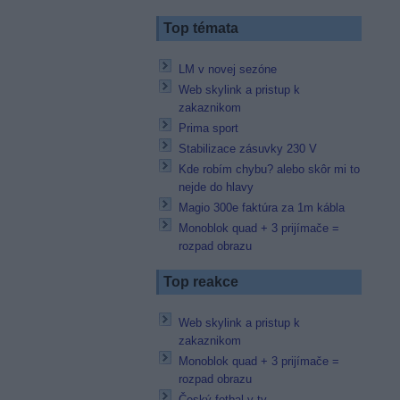
Top témata
LM v novej sezóne
Web skylink a pristup k
zakaznikom
Prima sport
Stabilizace zásuvky 230 V
Kde robím chybu? alebo skôr mi to
nejde do hlavy
Magio 300e faktúra za 1m kábla
Monoblok quad + 3 prijímače =
rozpad obrazu
Top reakce
Web skylink a pristup k
zakaznikom
Monoblok quad + 3 prijímače =
rozpad obrazu
Český fotbal v tv