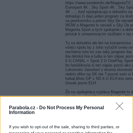
https://www.senderinfo.de/MagentaTV_
Eurosport 4K , Sky Sport 4K , Sky Spor
4K ... , keď spolupracujú a dohodnú sa 
dohadujú či dajú jeden program za druhý
na pieskovisku a pritom Sky De nevadí
WOW a Magente tv nevadí u Sky De pr
Magenta Sport a tých spolupráci a dohô
prístuk k streamovacím službám v tej na
Tu sa dohodnú ale len na kompromise ,
všetci spolu by z toho vyťažili ovela ov
necháme toto iní zas taký program iba 
iba detská hra a ludia si ten zápas poz
6 či CANAL + Sport 2 či OnePlay Sport 
bo fanúšikovia si ten zápas pozrú ako 
Lokomotiv Jaroslavl s dvoma slovenský
niekto ofiko na SK nie ? pozrel som si 
futbal,Moto GP z NS 6 či ELH kto nemá
človek pozre ELH .
Že sa spolupráca vypláca Magente tv dô
nie slova , manážeri spoločnosti u Nás
zlepšiť to ako obsahovo tak aj kvalitou
Parabola.cz -
Do Not Process My Personal
04.06.2025, 13:06.19
Information
RE: CANAL+ Sport CZ/SK no
If you wish to opt-out of the sale, sharing to third parties, or
Canal sport zase nic to se dalo čekat !
processing of your personal or sensitive information for