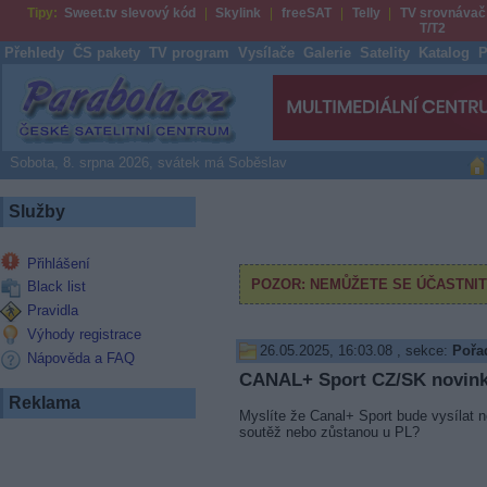
Tipy:
Sweet.tv slevový kód
Skylink
freeSAT
Telly
TV srovnávač
T/T2
Přehledy
ČS pakety
TV program
Vysílače
Galerie
Satelity
Katalog
P
Parabola.cz
Sobota, 8. srpna 2026, svátek má Soběslav
Služby
Přihlášení
Black list
Pravidla
Výhody registrace
26.05.2025, 16:03.08
, sekce:
Pořad
Nápověda a FAQ
CANAL+ Sport CZ/SK novin
Reklama
Myslíte že Canal+ Sport bude vysílat ně
soutěž nebo zůstanou u PL?