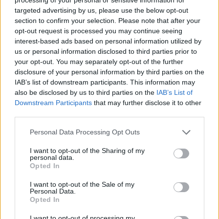
bude La Liga vysílána pod názvem L
targeted advertising by us, please use the below opt-out
je sponzorem EA Sports. Vysílací práv
a Andoru jsou aktuálně prodána společ
section to confirm your selection. Please note that after your
pět sezón, od 2022/2023 do 2026/2027.
opt-out request is processed you may continue seeing
exkluzivní vysílací práva na La Ligu 
interest-based ads based on personal information utilized by
Belgii a Švýcarsko (od roku 2026) do r
sezónu 2026/2027, La Ligu pravděpodob
us or personal information disclosed to third parties prior to
Sport 3, Nova Sport 4, Nova Sport 5, N
your opt-out. You may separately opt-out of the further
04.06.2025, 13:34.35
disclosure of your personal information by third parties on the
IAB’s list of downstream participants. This information may
@vokounek
also be disclosed by us to third parties on the
IAB’s List of
Downstream Participants
that may further disclose it to other
jen na jeden rok to Nova koupila?
third parties.
04.06.2025, 13:46.14
Personal Data Processing Opt Outs
I want to opt-out of the Sharing of my
@dawis77
personal data.
Opted In
nevim tohle bylo na internetu tam se 
I want to opt-out of the Sale of my
Personal Data.
04.06.2025, 13:55.35
Opted In
@vokounek
I want to opt-out of processing my