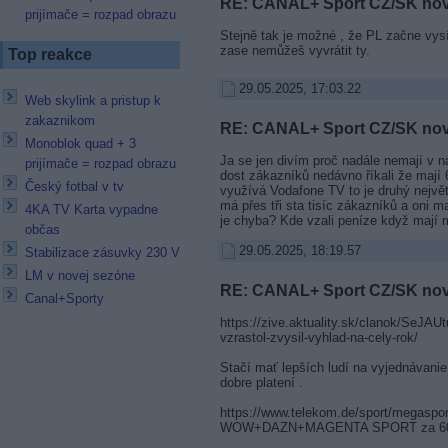
RE: CANAL+ Sport CZ/SK no
prijímače = rozpad obrazu
Stejně tak je možné , že PL začne vys
zase nemůžeš vyvrátit ty.
Top reakce
29.05.2025, 17:03.22
Web skylink a pristup k
zakaznikom
RE: CANAL+ Sport CZ/SK no
Monoblok quad + 3
Ja se jen divím proč nadále nemají v 
prijímače = rozpad obrazu
dost zákazníků nedávno říkali že mají
Český fotbal v tv
využívá Vodafone TV to je druhý největ
má přes tři sta tisíc zákazníků a oni m
4KA TV Karta vypadne
je chyba? Kde vzali peníze když mají 
občas
29.05.2025, 18:19.57
Stabilizace zásuvky 230 V
LM v novej sezóne
RE: CANAL+ Sport CZ/SK no
Canal+Sporty
https://zive.aktuality.sk/clanok/SeJAU
vzrastol-zvysil-vyhlad-na-cely-rok/
Stačí mať lepších ludí na vyjednávanie
dobre platení .
https://www.telekom.de/sport/megasport
WOW+DAZN+MAGENTA SPORT za 60