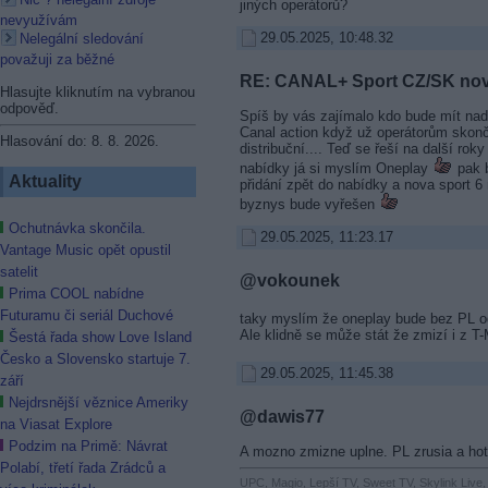
jiných operátorů?
nevyužívám
29.05.2025, 10:48.32
Nelegální sledování
považuji za běžné
RE: CANAL+ Sport CZ/SK no
Hlasujte kliknutím na vybranou
odpověď.
Spíš by vás zajímalo kdo bude mít nad
Canal action když už operátorům skončil
Hlasování do: 8. 8. 2026.
distribuční.... Teď se řeší na další rok
nabídky já si myslím Oneplay
pak b
Aktuality
přidání zpět do nabídky a nova sport 6
byznys bude vyřešen
Ochutnávka skončila.
29.05.2025, 11:23.17
Vantage Music opět opustil
satelit
@vokounek
Prima COOL nabídne
Futuramu či seriál Duchové
taky myslím že oneplay bude bez PL o
Ale klidně se může stát že zmizí i z T-
Šestá řada show Love Island
Česko a Slovensko startuje 7.
29.05.2025, 11:45.38
září
Nejdrsnější věznice Ameriky
@dawis77
na Viasat Explore
Podzim na Primě: Návrat
A mozno zmizne uplne. PL zrusia a hot
Polabí, třetí řada Zrádců a
UPC, Magio, Lepší TV, Sweet TV, Skylink Live,