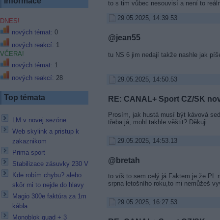
Informace
to s tim vůbec nesouvisí a není to reáln
29.05.2025, 14:39.53
DNES!
nových témat:
0
@jean55
nových reakcí:
1
VČERA!
tu NS 6 jim nedají takže nashle jak pí
nových témat:
1
nových reakcí:
28
29.05.2025, 14:50.53
Top témata
RE: CANAL+ Sport CZ/SK no
Prosím, jak hustá musí být kávová sedl
LM v novej sezóne
třeba já, mohl takhle věštit? Děkuji
Web skylink a pristup k
29.05.2025, 14:53.13
zakaznikom
Prima sport
@bretah
Stabilizace zásuvky 230 V
Kde robím chybu? alebo
to víš to sem celý já.Faktem je že PL
srpna letošního roku,to mi nemůžeš vyvr
skôr mi to nejde do hlavy
Magio 300e faktúra za 1m
29.05.2025, 16:27.53
kábla
Monoblok quad + 3