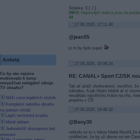
Stránka:
1
[
2
]
INFO:
Nejnovější reakce jsou na posled
44
27.05.2025, 17:11.48
@jean55
jo to by bylo super
Anketa
27.05.2025, 19:08.24
Co by vás nejvíce
RE: CANAL+ Sport CZ/SK no
motivovalo k tomu
nevyužívat nelegální zdroje
Tak ať ukáží sledovanost, nevěřím, že 
TV obsahu?
náhodou. A jak říkám klidně ať si vezmo
neudělalo největšího hráče na trhu, kter
Nižší cena legálních služeb
projektu v ČR
Kompletní nabídka obsahu
27.05.2025, 19:48.32
na jednom místě
Lepší technická kvalita
@Beny30
Méně reklam
Jednodušší dostupnost bez
nebudu se tu s tebou hádat.Myslíš,že
omezení
výdělečné, že by už dávno se ten Canal
Nic ? nelegální zdroje