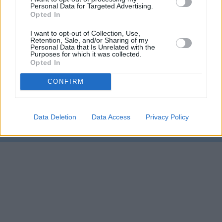
Personal Data for Targeted Advertising.
ok,moc z toho nejsem chytrý cos tu dal
Opted In
I want to opt-out of Collection, Use,
Stránka:
1
[
2
]
Retention, Sale, and/or Sharing of my
INFO:
Nejnovější reakce jsou na posled
Personal Data that Is Unrelated with the
44
Purposes for which it was collected.
Opted In
Zpět na předchozí stránku
CONFIRM
Zpět na hlavní stránku diskusního 
Parabola.cz
- web o satelitní, terestrické a kabelové televizi, © 2000–202
Data Deletion
Data Access
Privacy Policy
•
O webu parabola.cz
•
O souborech cookies
•
Inzerce
•
Kontakt
•
Dovolená u moře
•
Bazény