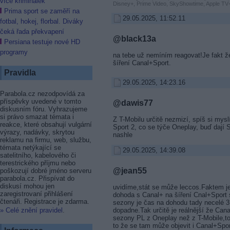
více kriminálek
Disney+, Prime Video, SkyShowtime, Apple TV+
Prima sport se zaměří na
29.05.2025, 11:52.11
fotbal, hokej, florbal. Diváky
čeká řada překvapení
@black13a
Persiana testuje nové HD
programy
na tebe už nemíním reagovat!Je fakt ž
šíření Canal+Sport.
Pravidla
29.05.2025, 14:23.16
Parabola.cz nezodpovídá za
příspěvky uvedené v tomto
@dawis77
diskusním fóru. Vyhrazujeme
si právo smazat témata i
Z T-Mobilu určitě nezmizí, spíš si mysl
reakce, které obsahují vulgární
Sport 2, co se týče Oneplay, buď dají 
výrazy, nadávky, skrytou
nashle
reklamu na firmu, web, službu,
témata netýkající se
29.05.2025, 14:39.08
satelitního, kabelového či
terestrického příjmu nebo
@jean55
poškozují dobré jméno serveru
parabola.cz. Přispívat do
diskusí mohou jen
uvidíme,stát se může leccos.Faktem je
zaregistrovaní přihlášení
dohoda s Canal+ na šíření Cnal+Sport
čtenáři. Registrace je zdarma.
sezony je čas na dohodu tady necelé 3
dopadne.Tak určitě je reálnější že Can
» Celé znění pravidel
.
sezony PL z Oneplay než z T-Mobile,to j
to že se tam může objevit i Canal+Spo