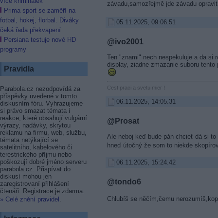
více kriminálek
závadu,samozřejmě jde závadu opravit
Prima sport se zaměří na
fotbal, hokej, florbal. Diváky
05.11.2025, 09:06.51
čeká řada překvapení
Persiana testuje nové HD
@ivo2001
programy
Ten "znami" nech nespekuluje a da si 
display, ziadne zmazanie suboru tento
Pravidla
Cest praci a svetu mier !
Parabola.cz nezodpovídá za
příspěvky uvedené v tomto
06.11.2025, 14:05.31
diskusním fóru. Vyhrazujeme
si právo smazat témata i
reakce, které obsahují vulgární
@Prosat
výrazy, nadávky, skrytou
reklamu na firmu, web, službu,
Ale neboj keď bude pán chcieť dá si to
témata netýkající se
hneď útočný že som to niekde skopíro
satelitního, kabelového či
terestrického příjmu nebo
poškozují dobré jméno serveru
06.11.2025, 15:24.42
parabola.cz. Přispívat do
diskusí mohou jen
@tondo6
zaregistrovaní přihlášení
čtenáři. Registrace je zdarma.
Chlubíš se něčím,čemu nerozumíš,kopí
» Celé znění pravidel
.