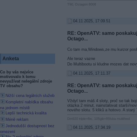
T90, Octagon 8008
04.11.2025, 17:09.51
RE: OpenATV: samo poskakují
Octago...
Co tam ma,Windows,ze mu kurzor pos
Anketa
Ale teraz vazne
Do Multibootu si kludne mozes dat no
Co by vás nejvíce
04.11.2025, 17:11.37
motivovalo k tomu
nevyužívat nelegální zdroje
RE: OpenATV: samo poskakují
TV obsahu?
Octago...
Nižší cena legálních služeb
Vždyť tam máš 4 sloty, proč se tak bojí
Kompletní nabídka obsahu
otázka 2 minut, nainstalovat starší/no
na jednom místě
nového slotu. 5 kliků a hotovo. A starý
Lepší technická kvalita
Dm920 triple+fbc, 105gib+85fuba multifeed
Méně reklam
Jednodušší dostupnost bez
04.11.2025, 17:34.19
omezení
Nic ? nelegální zdroje