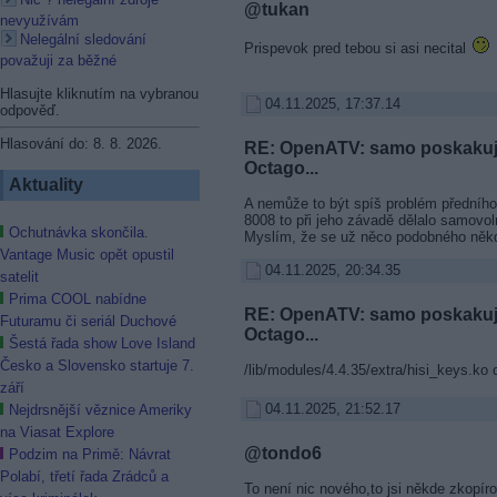
@tukan
nevyužívám
Nelegální sledování
Prispevok pred tebou si asi necital
považuji za běžné
Hlasujte kliknutím na vybranou
04.11.2025, 17:37.14
odpověď.
Hlasování do: 8. 8. 2026.
RE: OpenATV: samo poskakují
Octago...
Aktuality
A nemůže to být spíš problém předního
8008 to při jeho závadě dělalo samovo
Ochutnávka skončila.
Myslím, že se už něco podobného někd
Vantage Music opět opustil
04.11.2025, 20:34.35
satelit
Prima COOL nabídne
RE: OpenATV: samo poskakují
Futuramu či seriál Duchové
Octago...
Šestá řada show Love Island
Česko a Slovensko startuje 7.
/lib/modules/4.4.35/extra/hisi_keys.ko 
září
04.11.2025, 21:52.17
Nejdrsnější věznice Ameriky
na Viasat Explore
@tondo6
Podzim na Primě: Návrat
Polabí, třetí řada Zrádců a
To není nic nového,to jsi někde zkopíro