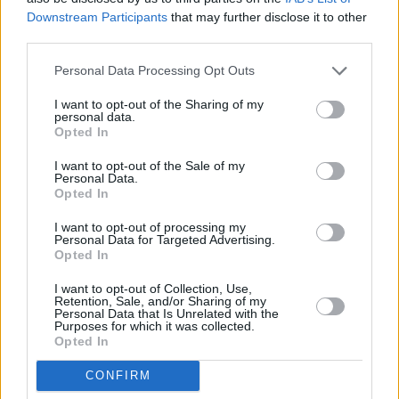
prijímače = rozpad obrazu
Downstream Participants
that may further disclose it to other
third parties.
Top reakce
Personal Data Processing Opt Outs
Web skylink a pristup k
I want to opt-out of the Sharing of my
zakaznikom
personal data.
Monoblok quad + 3
Opted In
prijímače = rozpad obrazu
I want to opt-out of the Sale of my
Český fotbal v tv
Personal Data.
4KA TV Karta vypadne
Opted In
občas
Stabilizace zásuvky 230 V
I want to opt-out of processing my
Personal Data for Targeted Advertising.
LM v novej sezóne
Opted In
Canal+Sporty
I want to opt-out of Collection, Use,
Retention, Sale, and/or Sharing of my
Personal Data that Is Unrelated with the
Parabola.cz
- web o satelitní, terestrické a kabelové televizi, © 2000–202
Purposes for which it was collected.
•
O webu parabola.cz
•
O souborech cookies
•
Inzerce
•
Kontakt
Opted In
•
Dovolená u moře
•
Bazény
CONFIRM