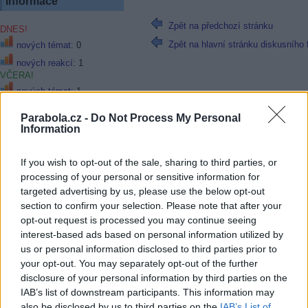
Informace
Zpět na předchozí stránku
DNES!
Zpět na hlavní stránku diskusního 
nových témat:
0
nových reakcí:
1
VČERA!
nových témat:
1
nových reakcí:
28
Parabola.cz -
Do Not Process My Personal
Information
Top témata
If you wish to opt-out of the sale, sharing to third parties, or
LM v novej sezóne
processing of your personal or sensitive information for
Web skylink a pristup k
targeted advertising by us, please use the below opt-out
zakaznikom
section to confirm your selection. Please note that after your
Prima sport
opt-out request is processed you may continue seeing
Stabilizace zásuvky 230 V
interest-based ads based on personal information utilized by
Kde robím chybu? alebo
us or personal information disclosed to third parties prior to
skôr mi to nejde do hlavy
your opt-out. You may separately opt-out of the further
Magio 300e faktúra za 1m
disclosure of your personal information by third parties on the
kábla
IAB’s list of downstream participants. This information may
Monoblok quad + 3
also be disclosed by us to third parties on the
IAB’s List of