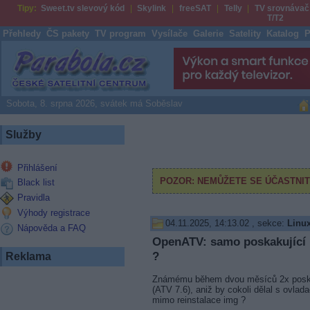
Tipy:
Sweet.tv slevový kód
Skylink
freeSAT
Telly
TV srovnávač
T/T2
Přehledy
ČS pakety
TV program
Vysílače
Galerie
Satelity
Katalog
P
Parabola.cz
Sobota, 8. srpna 2026, svátek má Soběslav
Služby
Přihlášení
Black list
Pravidla
Výhody registrace
04.11.2025, 14:13.02
, sekce:
Linux
Nápověda a FAQ
OpenATV: samo poskakující 
?
Reklama
Známému během dvou měsíců 2x poska
(ATV 7.6), aniž by cokoli dělal s ovlada
mimo reinstalace img ?