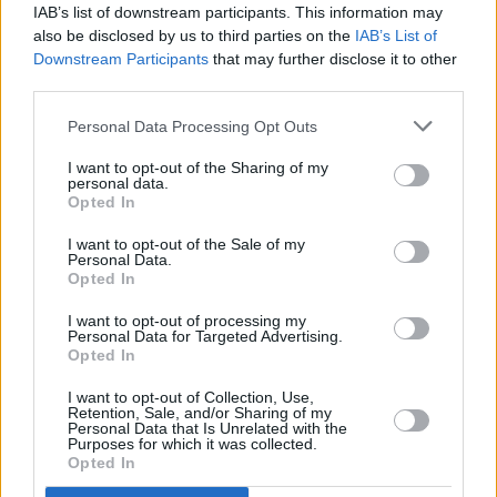
IAB’s list of downstream participants. This information may
Top reakce
also be disclosed by us to third parties on the
IAB’s List of
Downstream Participants
that may further disclose it to other
Web skylink a pristup k
third parties.
zakaznikom
Český fotbal v tv
Personal Data Processing Opt Outs
Monoblok quad + 3
prijímače = rozpad obrazu
I want to opt-out of the Sharing of my
personal data.
Stabilizace zásuvky 230 V
Opted In
4KA TV Karta vypadne
občas
I want to opt-out of the Sale of my
Personal Data.
LM v novej sezóne
Opted In
Kde robím chybu? alebo
skôr mi to nejde do hlavy
I want to opt-out of processing my
Personal Data for Targeted Advertising.
Opted In
Parabola.cz
- web o satelitní, terestrické a kabelové televizi, © 2000–202
•
O webu parabola.cz
•
O souborech cookies
•
Inzerce
•
Kontakt
I want to opt-out of Collection, Use,
•
Dovolená u moře
•
Bazény
Retention, Sale, and/or Sharing of my
Personal Data that Is Unrelated with the
Purposes for which it was collected.
Opted In