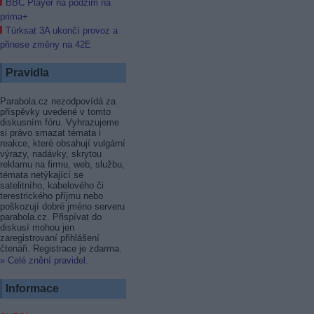
BBC Player na podzim na
prima+
Türksat 3A ukončí provoz a
přinese změny na 42E
Pravidla
Parabola.cz nezodpovídá za
příspěvky uvedené v tomto
diskusním fóru. Vyhrazujeme
si právo smazat témata i
reakce, které obsahují vulgární
výrazy, nadávky, skrytou
reklamu na firmu, web, službu,
témata netýkající se
satelitního, kabelového či
terestrického příjmu nebo
poškozují dobré jméno serveru
parabola.cz. Přispívat do
diskusí mohou jen
zaregistrovaní přihlášení
čtenáři. Registrace je zdarma.
» Celé znění pravidel
.
Informace