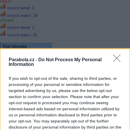
DNES!
nových témat:
3
nových reakcí:
19
VČERA!
nových témat:
1
nových reakcí:
21
Top témata
Parabola.cz -
Do Not Process My Personal
LM v novej sezóne
Information
Web skylink a pristup k
zakaznikom
If you wish to opt-out of the sale, sharing to third parties, or
Prima sport
processing of your personal or sensitive information for
Stabilizace zásuvky 230 V
targeted advertising by us, please use the below opt-out
Kde robím chybu? alebo
section to confirm your selection. Please note that after your
skôr mi to nejde do hlavy
opt-out request is processed you may continue seeing
Magio 300e faktúra za 1m
interest-based ads based on personal information utilized by
kábla
us or personal information disclosed to third parties prior to
Monoblok quad + 3
your opt-out. You may separately opt-out of the further
prijímače = rozpad obrazu
disclosure of your personal information by third parties on the