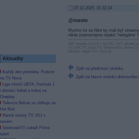
07.12.2025, 15:32.24
@masto
Myslím že na Niké by mali byť streamy
nikde (samozrejme nejaké “nelegálne” 
SAT: Skylink (23,5°E + 19,2°E), OTT: Skylink L
TV, UPC TV, Lepší.TV, SledovaniTV, Sweet.TV
Disney+, Apple TV+, Voyo.sk
Aktuality
Zpět na předchozí stránku
Každý den premiéra. Podzim
Zpět na hlavní stránku diskusního 
na TV Nova
Liga mistrů UEFA, Formule 1
i domácí fotbal a hokej na
Oneplay
Televize Belsat se stěhuje na
Hot Bird
Ranné noviny TV JOJ v
novém
SledovaniTV zařadí Prima
sport