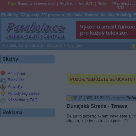
Tipy:
Sweet.tv slevový kód
Skylink
freeSAT
Telly
TV srovnávač
T/T2
Přehledy
ČS pakety
TV program
Vysílače
Galerie
Satelity
Katalog
P
Parabola.cz
Pondělí, 10. srpna 2026, svátek má Vavřinec
Služby
Přihlášení
Black list
Pravidla
Výhody registrace
07.12.2025, 15:21.29
, sekce:
Pořad
Nápověda a FAQ
Dunajská Streda - Trnava
Reklama
Dá sa to pozerať okrem Voyo ešte aj ni
stream, kde by sa to dalo pozrieťˇ?