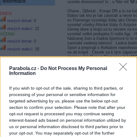
Informace
vysiela doooooooosť tv , u Nás nič 🤡
Ghana , Djibouti , Kongo DR a tu sa lu
DNES!
štátov tak kto je tak zaostalí a nevie 
vs Flamengo vysielajú štáty ako Omán
nových témat:
0
vysielať všetky Africké štáty či Azijsk
nových reakcí:
22
čiernej diere a hrajú sa tu neviem na k
vysielať velké podujatia či naše ligy . 
VČERA!
hádzanej žien a žiadná športová tv to 
nových témat:
0
zaostalé vedenia televizií . Ledva biat
Sport a prepínali s florbalom neprofesi
nových reakcí:
18
sa dá krájať . Človek sa k tým zápaso
dostane či k Psg vs Flamengo či k AF
Top témata
prípade platiť športové slovenské tv ke
nechcú vysielať to čo ludí zaujíma . An
Parabola.cz -
Do Not Process My Personal
ani tu nevedia dať do UHD či Bundesl
Information
či Sportsnet v UHD NHL vysiela .Straš
LM v novej sezóne
zaostalé pritom technologie a technick
Web skylink a pristup k
If you wish to opt-out of the sale, sharing to third parties, or
zakaznikom
20.12.2025, 21:55.28
processing of your personal or sensitive information for
Prima sport
RE: Copa del Rey (futbal)
targeted advertising by us, please use the below opt-out
Stabilizace zásuvky 230 V
section to confirm your selection. Please note that after your
Kde robím chybu? alebo
supercopa de españa 2026 vysílá stani
opt-out request is processed you may continue seeing
skôr mi to nejde do hlavy
interest-based ads based on personal information utilized by
Magio 300e faktúra za 1m
us or personal information disclosed to third parties prior to
21.12.2025, 12:59.38
kábla
your opt-out. You may separately opt-out of the further
Monoblok quad + 3