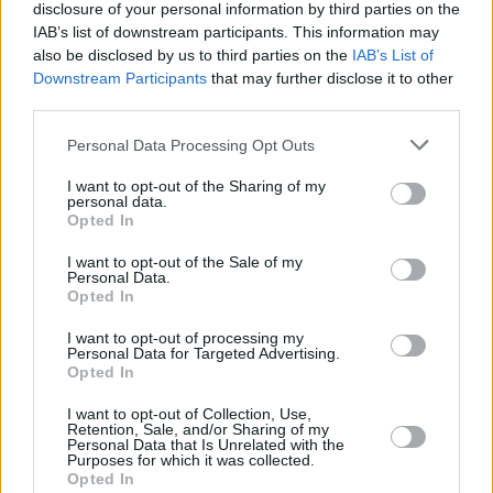
RE: Copa del Rey (futbal)
disclosure of your personal information by third parties on the
prijímače = rozpad obrazu
IAB’s list of downstream participants. This information may
FA CUP aj na anténe TVP sport a TVP.
also be disclosed by us to third parties on the
IAB’s List of
TVP oznámila, že získala vysielacie p
Top reakce
sezóny (od sezóny 2025/26 do sezóny 
Downstream Participants
that may further disclose it to other
Cupu a Community Shield.
third parties.
Web skylink a pristup k
Stránka:
1
[
2
]
zakaznikom
INFO:
Nejnovější reakce jsou na posled
Personal Data Processing Opt Outs
32
Monoblok quad + 3
prijímače = rozpad obrazu
I want to opt-out of the Sharing of my
personal data.
Český fotbal v tv
Zpět na předchozí stránku
Opted In
4KA TV Karta vypadne
Zpět na hlavní stránku diskusního 
občas
I want to opt-out of the Sale of my
Personal Data.
Stabilizace zásuvky 230 V
Opted In
LM v novej sezóne
Canal+Sporty
I want to opt-out of processing my
Personal Data for Targeted Advertising.
Opted In
Parabola.cz
- web o satelitní, terestrické a kabelové televizi, © 2000–202
•
O webu parabola.cz
•
O souborech cookies
•
Inzerce
•
Kontakt
I want to opt-out of Collection, Use,
•
Dovolená u moře
•
Bazény
Retention, Sale, and/or Sharing of my
Personal Data that Is Unrelated with the
Purposes for which it was collected.
Opted In