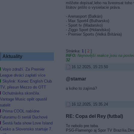
môžete dopísať,lebo na liveonsat toho v
štátov prišlo o vysielacie práva.
- Arenasport (Balkán)
- Max Sport4 (Bulharsko)
- Sport tv (Madarsko)
- Ziggo Sport (Holandsko)
- Premier Sports (Velká Británia)
Stránka:
1
[
2
]
INFO:
Nejnovější reakce jsou na posled
Aktuality
32
16.12.2025, 15:23.50
Voyo zdraží. Za Premier
League diváci zaplatí více
@stamar
Skylink: Konec English Club
TV, přesun Mezzo do OTT
a koho to zajímá?
Ochutnávka skončila.
Vantage Music opět opustil
16.12.2025, 15:35.24
satelit
Prima COOL nabídne
RE: Copa del Rey (futbal)
Futuramu či seriál Duchové
Šestá řada show Love Island
To nebolo pre teba.
Česko a Slovensko startuje 7.
PSG-Flamengo aj Spor TV Brazília,Dir