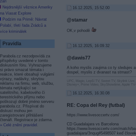
září
Nejdrsnější věznice Ameriky
16.12.2025, 15:52.00
na Viasat Explore
Podzim na Primě: Návrat
@stamar
Polabí, třetí řada Zrádců a
OK,v pohodě
více kriminálek
Pravidla
16.12.2025, 16:09.32
Parabola.cz nezodpovídá za
@dawis77
příspěvky uvedené v tomto
diskusním fóru. Vyhrazujeme
A koho myslis zaujima co ty sledujes 
si právo smazat témata i
dospel, myslis z dvanast na strnast?
reakce, které obsahují vulgární
výrazy, nadávky, skrytou
UPC, Magio, Lepší TV, Sweet TV, Skylink Live,
reklamu na firmu, web, službu,
Disney+, Prime Video, SkyShowtime, Apple TV+
témata netýkající se
satelitního, kabelového či
16.12.2025, 16:30.08
terestrického příjmu nebo
poškozují dobré jméno serveru
RE: Copa del Rey (futbal)
parabola.cz. Přispívat do
diskusí mohou jen
https://www.livesoccertv.com/
zaregistrovaní přihlášení
čtenáři. Registrace je zdarma.
CD Guadalajara vs Barcelona
» Celé znění pravidel
.
https://www.livesoccertv.com/match/ba
guadalajara/3nqug#5498507 keď človek r