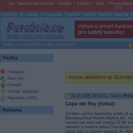
Tipy:
Sweet.tv slevový kód
Skylink
freeSAT
Telly
TV srovnávač
T/T2
Přehledy
ČS pakety
TV program
Vysílače
Galerie
Satelity
Katalog
P
Parabola.cz
Neděle, 9. srpna 2026, svátek má Roman
Služby
Přihlášení
Black list
Pravidla
Výhody registrace
16.12.2025, 09:41.51
, sekce:
Pořad
Nápověda a FAQ
Copa del Rey (futbal)
Reklama
Od dnes začína španielský pohár už aj
Barcelona,Real Madrid,Atletico atd...K
nevedel,tak tento rok žiadna CZ-SK sta
nekúpila vysielacie práva.Čiže dávam 
staníc,kde to môžete sledovať.Ak ešte 