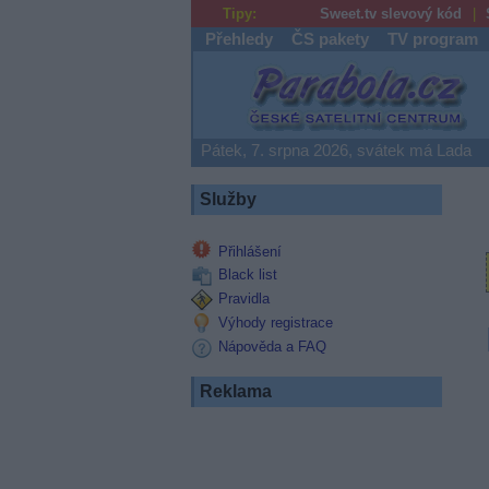
Tipy:
Sweet.tv slevový kód
Přehledy
ČS pakety
TV program
Parabola.cz
Pátek, 7. srpna 2026, svátek má Lada
Služby
Přihlášení
Black list
Pravidla
Výhody registrace
Nápověda a FAQ
Reklama