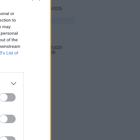
funkyman
Registrace: 5/2025
Příspěvků: 3
sonal or
ection to
ou may
 personal
out of the
Standa79
 downstream
Registrace: 2/2025
Příspěvků: 136
B’s List of