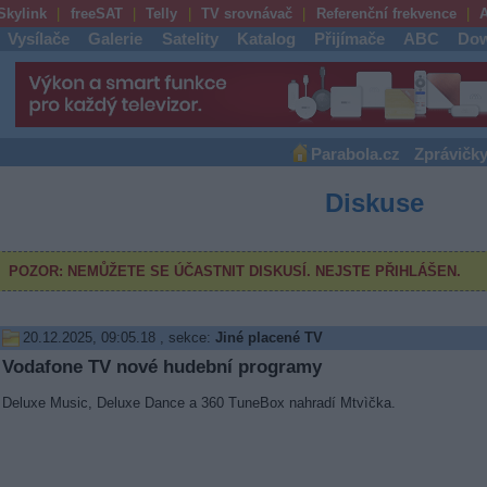
Skylink
freeSAT
Telly
TV srovnávač
Referenční frekvence
A
Vysílače
Galerie
Satelity
Katalog
Přijímače
ABC
Dow
Parabola.cz
Zprávičk
Diskuse
20.12.2025, 09:05.18
, sekce:
Jiné placené TV
Vodafone TV nové hudební programy
Deluxe Music, Deluxe Dance a 360 TuneBox nahradí Mtvìčka.