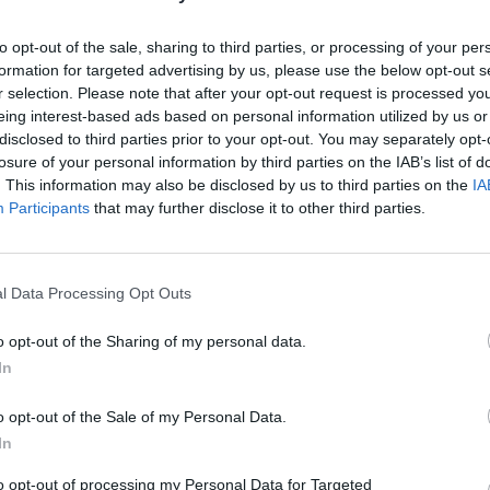
Na satelitu jsou free,ale žádná sláva.
Jako náhrada za Mtv ani náhodou
to opt-out of the sale, sharing to third parties, or processing of your per
formation for targeted advertising by us, please use the below opt-out s
20.12.2025, 16:08.38
r selection. Please note that after your opt-out request is processed y
RE: Vodafone TV nové hudební programy
eing interest-based ads based on personal information utilized by us or
disclosed to third parties prior to your opt-out. You may separately opt-
To kdyby přidali Music boxy, tak to je jiné kafé.
losure of your personal information by third parties on the IAB’s list of
. This information may also be disclosed by us to third parties on the
IA
Participants
that may further disclose it to other third parties.
Zpět na předchozí stránku
Zpět na hlavní stránku diskusního fóra
l Data Processing Opt Outs
o opt-out of the Sharing of my personal data.
In
o opt-out of the Sale of my Personal Data.
In
to opt-out of processing my Personal Data for Targeted