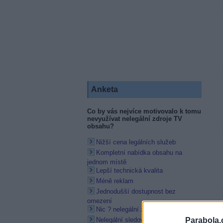
Anketa
Co by vás nejvíce motivovalo k tomu
nevyužívat nelegální zdroje TV
obsahu?
Nižší cena legálních služeb
Kompletní nabídka obsahu na
jednom místě
Lepší technická kvalita
Méně reklam
Jednodušší dostupnost bez
omezení
Nic ? nelegální zdroje nevyužívám
Parabola.
Nelegální sledování považuji za