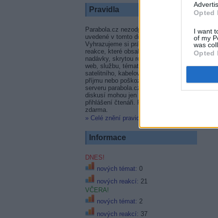
Advertis
Pravidla
Opted 
Parabola.cz nezodpovídá za příspěvky
I want t
uvedené v tomto diskusním fóru.
of my P
Vyhrazujeme si právo smazat témata i
was col
reakce, které obsahují vulgární výrazy,
Opted 
nadávky, skrytou reklamu na firmu,
web, službu, témata netýkající se
satelitního, kabelového či terestrického
příjmu nebo poškozují dobré jméno
serveru parabola.cz. Přispívat do
diskusí mohou jen zaregistrovaní
přihlášení čtenáři. Registrace je
zdarma.
» Celé znění pravidel
.
Informace
DNES!
nových témat:
0
nových reakcí:
21
VČERA!
nových témat:
2
nových reakcí:
37