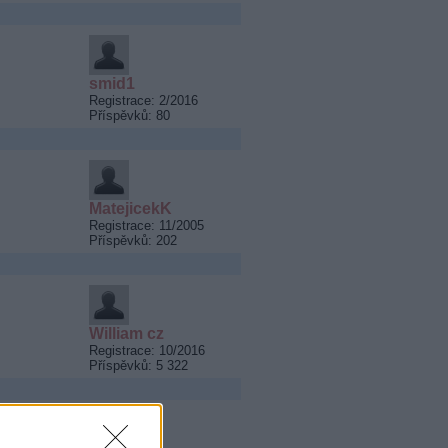
smid1
Registrace: 2/2016
Příspěvků: 80
MatejicekK
Registrace: 11/2005
Příspěvků: 202
William cz
Registrace: 10/2016
Příspěvků: 5 322