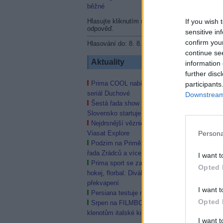
běžné
Hlasujte kliknutím na vybranou
If you wish 
odpověď.
sensitive in
confirm you
Hlasování do: 8. 8. 2026.
continue se
Aktuality
information 
further disc
Prima COOL nabídne Futuramu či
participants
seriál Duchové
Downstream 
Šestá řada show Love Island Česko a
Slovensko startuje 7. září
Nejdrsnější věznice Ameriky na
Persona
Viasat Explore
Podzim na Primě: Návrat Polabí, třetí
řada Zrádců a více kriminálek
I want t
Prima sport se zaměří na fotbal,
Opted 
hokej, florbal. Diváky čeká řada
překvapení
I want t
Persiana testuje nové HD programy
Opted 
Srpen na FILMBOX+ one patří
klenotům italské kinematografie
I want 