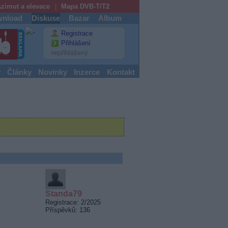
zimut a elevace
Mapa DVB-T/T2
nload
Diskuse
Bazar
Album
Registrace
Přihlášení
nepřihlášený
y
Články
Novinky
Inzerce
Kontakt
Standa79
Registrace: 2/2025
Příspěvků: 136