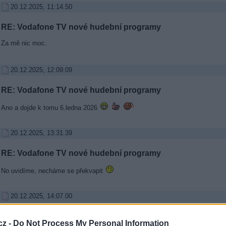
20.12.2025, 11:14.50
RE: Vodafone TV nové hudební programy
Za mě nic moc.
20.12.2025, 12:09.09
RE: Vodafone TV nové hudební programy
Ano a dojde k tomu 6.ledna 2026
20.12.2025, 13:31.39
RE: Vodafone TV nové hudební programy
No uvidíme, necháme se překvapit
20.12.2025, 14:07.00
RE: Vodafone TV nové hudební programy
cz -
Do Not Process My Personal Information