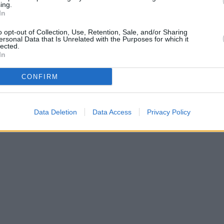
ing.
In
o opt-out of Collection, Use, Retention, Sale, and/or Sharing
ersonal Data that Is Unrelated with the Purposes for which it
lected.
In
CONFIRM
Data Deletion
Data Access
Privacy Policy