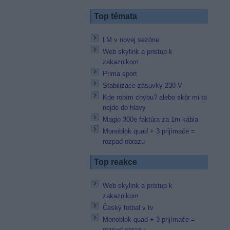
Top témata
LM v novej sezóne
Web skylink a pristup k
zakaznikom
Prima sport
Stabilizace zásuvky 230 V
Kde robím chybu? alebo skôr mi to
nejde do hlavy
Magio 300e faktúra za 1m kábla
Monoblok quad + 3 prijímače =
rozpad obrazu
Top reakce
Web skylink a pristup k
zakaznikom
Český fotbal v tv
Monoblok quad + 3 prijímače =
rozpad obrazu