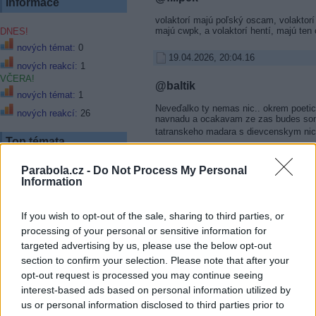
Informace
volaktorí majú poľský oscam, volaktorí
majú cwpk, a volaktorí hentí, majú ten
DNES!
nových témat:
0
19.04.2026, 20:04.16
nových reakcí:
1
VČERA!
@baltik
nových témat:
1
Neveďalko ty nemas nic.. okrem poetick
nových reakcí:
26
navnadu a ocakavam ze zas budes somr
tatranskeho madara s dievcenskym n
Top témata
Stránka:
1
[
2
]
INFO:
Nejnovější reakce jsou na posled
Parabola.cz -
Do Not Process My Personal
30
LM v novej sezóne
Information
Web skylink a pristup k
zakaznikom
Zpět na předchozí stránku
If you wish to opt-out of the sale, sharing to third parties, or
Prima sport
Zpět na hlavní stránku diskusního 
processing of your personal or sensitive information for
Stabilizace zásuvky 230 V
targeted advertising by us, please use the below opt-out
Kde robím chybu? alebo
section to confirm your selection. Please note that after your
skôr mi to nejde do hlavy
opt-out request is processed you may continue seeing
Magio 300e faktúra za 1m
interest-based ads based on personal information utilized by
kábla
us or personal information disclosed to third parties prior to
Monoblok quad + 3