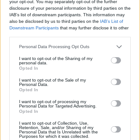
your opt-out. You may separately opt-out of the further
prijímače = rozpad obrazu
disclosure of your personal information by third parties on the
IAB’s list of downstream participants. This information may
Top reakce
also be disclosed by us to third parties on the
IAB’s List of
Downstream Participants
that may further disclose it to other
Web skylink a pristup k
third parties.
zakaznikom
Český fotbal v tv
Personal Data Processing Opt Outs
Monoblok quad + 3
I want to opt-out of the Sharing of my
prijímače = rozpad obrazu
personal data.
Stabilizace zásuvky 230 V
Opted In
4KA TV Karta vypadne
občas
I want to opt-out of the Sale of my
Personal Data.
LM v novej sezóne
Opted In
Kde robím chybu? alebo
skôr mi to nejde do hlavy
I want to opt-out of processing my
Personal Data for Targeted Advertising.
Opted In
Parabola.cz
- web o satelitní, terestrické a kabelové televizi, © 2000–202
•
O webu parabola.cz
•
O souborech cookies
•
Inzerce
•
Kontakt
I want to opt-out of Collection, Use,
•
Dovolená u moře
•
Bazény
Retention, Sale, and/or Sharing of my
Personal Data that Is Unrelated with the
Purposes for which it was collected.