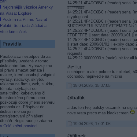
září
14:25:21 4F4DC6BC r (reader) serial [
Nejdrsnější věznice Ameriky
########
14:25:21 4F4DC6BC r (reader) serial [
na Viasat Explore
cryptoguard
Podzim na Primě: Návrat
14:25:21 4F4DC6BC r (reader) serial [
Polabí, třetí řada Zrádců a
SUCCESSFUL START ATTEMPT No 1 out
14:25:22 4F4DC6BC r (reader) serial [
více kriminálek
FFDFFFFE || start date: 2000/01/01 || e
14:25:22 4F4DC6BC r (reader) serial 
Pravidla
|| start date: 2000/01/01 || expiry date:
14:25:22 4F4DC6BC r (reader) serial [cr
requests
Parabola.cz nezodpovídá za
14:25:22 00000000 s (main) init for all 
příspěvky uvedené v tomto
diskusním fóru. Vyhrazujeme
@milius
si právo smazat témata i
nechápem o akej pokore tu splietaš, 5
reakce, které obsahují vulgární
dôchodcu neprivedie na mizinu
výrazy, nadávky, skrytou
reklamu na firmu, web, službu,
19.04.2026, 15:37.05
témata netýkající se
satelitního, kabelového či
@baltik
terestrického příjmu nebo
poškozují dobré jméno serveru
parabola.cz. Přispívat do
a das ten tvoj polsky oscamik na signal
diskusí mohou jen
nove vrata preco mas blackscreen
zaregistrovaní přihlášení
čtenáři. Registrace je zdarma.
19.04.2026, 17:01.06
» Celé znění pravidel
.
@filipek