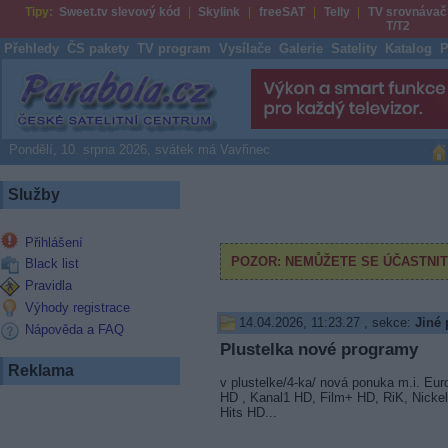
Tipy:
Sweet.tv slevový kód
Skylink
freeSAT
Telly
TV srovnávač
T/T2
Přehledy
ČS pakety
TV program
Vysílače
Galerie
Satelity
Katalog
P
Parabola.cz
Pondělí, 10. srpna 2026, svátek má Vavřinec
Služby
Přihlášení
Black list
Pravidla
Výhody registrace
14.04.2026, 11:23.27
, sekce:
Jiné 
Nápověda a FAQ
Plustelka nové programy
Reklama
v plustelke/4-ka/ nová ponuka m.i. Eur
HD , Kanal1 HD, Film+ HD, RiK, Nicke
Hits HD...