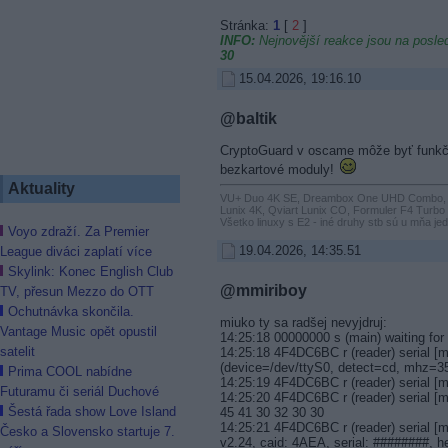
Stránka:
1
[
2
]
INFO:
Nejnovější reakce jsou na posled
30
15.04.2026, 19:16.10
@baltik
CryptoGuard v oscame môže byť funkčn
bezkartové moduly!
Aktuality
VU+ Duo 4K SE, Dreambox One UHD Combo, G
Lunix 4K, Qviart Lunix CO, Formuler F4 Turb
Všetko linuxy s E2 - iné druhy stb sú u mňa je
Voyo zdraží. Za Premier
19.04.2026, 14:35.51
League diváci zaplatí více
Skylink: Konec English Club
@mmiriboy
TV, přesun Mezzo do OTT
Ochutnávka skončila.
miuko ty sa radšej nevyjdruj:
Vantage Music opět opustil
14:25:18 00000000 s (main) waiting for l
satelit
14:25:18 4F4DC6BC r (reader) serial [m
(device=/dev/ttyS0, detect=cd, mhz=3
Prima COOL nabídne
14:25:19 4F4DC6BC r (reader) serial [
Futuramu či seriál Duchové
14:25:20 4F4DC6BC r (reader) serial [
Šestá řada show Love Island
45 41 30 32 30 30
14:25:21 4F4DC6BC r (reader) serial [
Česko a Slovensko startuje 7.
v2.24, caid: 4AEA, serial: ########, h