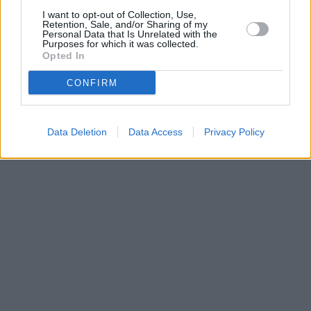
Parabola.cz
- web o satelitní, terestrické a kabelové televizi, © 2000–202
I want to opt-out of Collection, Use,
•
O webu parabola.cz
•
O souborech cookies
•
Inzerce
•
Kontakt
Retention, Sale, and/or Sharing of my
•
Dovolená u moře
•
Bazény
Personal Data that Is Unrelated with the
Purposes for which it was collected.
Opted In
CONFIRM
Data Deletion
Data Access
Privacy Policy