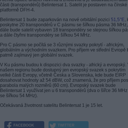
části (transpondérů) Belintersat 1. Satelit je postaven na čínské
platformě DFH-4.
Belintersat 1 bude zaparkován na nové orbitální pozici
51,5°E
,
poskytne 20 transpondérů v C pásmu se šířkou pásma 36 MHz,
dále bude satelit vybaven 18 transpondéry se stejnou šířkou p
a dále čtyřmi transpondéry se šířkou 54 MHz.
Pro C pásmo se počítá se 3 různými svazky pokrytí - africkým,
globálním a východním svazkem. Pro příjem ve střední Evropě
patrně zajímavý jen globální svazek.
V Ku pásmu budou k dispozici dva svazky - africký a evropský.
našem regionu bude dostupný jen evropský svazek s pokrytím
velké části Evropy, včetně Česka a Slovenska, kde bude EIRP
dosahovat hodnoty až 54 dBW, což znamená, že pro příjem pos
parabola malých rozměrů (60 cm). Evropský svazek bude
Belintersat 1 využívat jen u 6 transpondérů (dva o šířce 36 MHz
se šířkou 54 MHz).
Očekávaná životnost satelitu Belintersat 1 je 15 let.
FACEBOOK
TWITTER