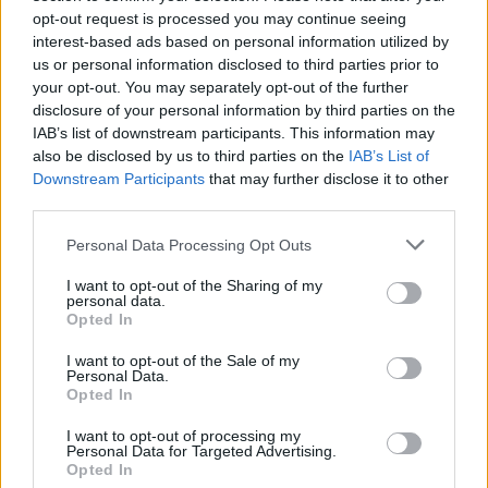
06.08.2026 -
Bosch Powertrain s.r.o. Jihlava • CNC operátor• mzda 48
opt-out request is processed you may continue seeing
Kč • náborový bonus 50.000 Kč • příspěvek na ubytování (Jihlava, ok
interest-based ads based on personal information utilized by
Jihlava)
us or personal information disclosed to third parties prior to
06.08.2026 -
Bosch Powertrain s.r.o. • montážní dělník • mzda 44.700
týdenní zálohy na mzdu 2.000 Kč (Jihlava, okres Jihlava)
your opt-out. You may separately opt-out of the further
06.08.2026 -
Bosch Powertrain s.r.o. Jihlava • práce ve skladu • mzda
disclosure of your personal information by third parties on the
48.400 Kč • náborový bonus 50.000 Kč • ubytování (Jihlava, okres Jih
IAB’s list of downstream participants. This information may
... další nabídky zaměstnání
also be disclosed by us to third parties on the
IAB’s List of
Downstream Participants
that may further disclose it to other
third parties.
Vybrané články
Personal Data Processing Opt Outs
I want to opt-out of the Sharing of my
personal data.
Opted In
I want to opt-out of the Sale of my
Personal Data.
Opted In
Prima sport - co nabídne v prvním
Kdy a kde bude Prima sport k
vysílacím týdnu
naladění na Skylinku
I want to opt-out of processing my
Personal Data for Targeted Advertising.
Opted In