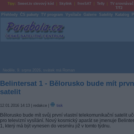
Tipy:
Sweet.tv slevový kód
Skylink
freeSAT
Telly
TV srovnávač
T/T2
Přehledy
ČS pakety
TV program
Vysílače
Galerie
Satelity
Katalog
P
Parabola.cz
Neděle, 9. srpna 2026, svátek má Roman
Belintersat 1 - Bělorusko bude mít prvn
satelit
12.01.2016 14:13
| redakce |
tisk
Bělorusko bude mít svůj první vlastní telekomunikační satelit uč
pro televizní vysílání. Nový kosmický aparát se jmenuje Belinter
1, který má být vynesen do vesmíru již v tomto týdnu.