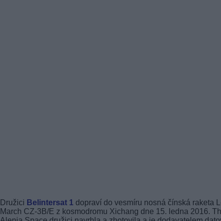
Družici
Belintersat 1
dopraví do vesmíru nosná čínská raketa 
March CZ-3B/E z kosmodromu Xichang dne 15. ledna 2016. Th
Alenia Space družici navrhla a zhotovila a je dodavatelem dat