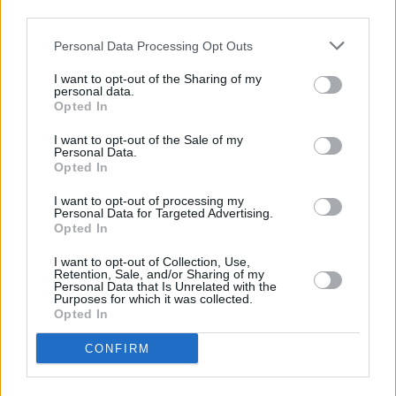
third parties.
Personal Data Processing Opt Outs
Vybrané články
I want to opt-out of the Sharing of my
personal data.
Opted In
I want to opt-out of the Sale of my
Personal Data.
Opted In
I want to opt-out of processing my
Prima sport - co nabídne v prvním
Kdy a kde bude Prima sport k
Personal Data for Targeted Advertising.
vysílacím týdnu
naladění na Skylinku
Opted In
I want to opt-out of Collection, Use,
Retention, Sale, and/or Sharing of my
Parabola.cz
- web o satelitní, terestrické a kabelové televizi, © 2000–202
Personal Data that Is Unrelated with the
•
O webu parabola.cz
•
O souborech cookies
•
Inzerce
•
Kontakt
Purposes for which it was collected.
•
Dovolená u moře
•
Bazény
Opted In
CONFIRM