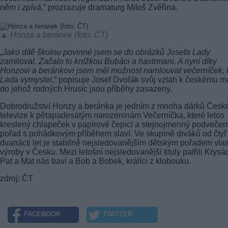
něm i zpívá
,“ prozrazuje dramaturg Miloš Zvěřina.
▲ Honza a beránek (foto: ČT)
„
Jako dítě školou povinné jsem se do obrázků Josefa Lady
zamiloval. Začalo to knížkou Bubáci a hastrmani. A nyní díky
Honzovi a beránkovi jsem měl možnost namlouvat večerníček, 
Lada vymyslel
,“ popisuje Josef Dvořák svůj vztah k českému mal
do jehož rodných Hrusic jsou příběhy zasazeny.
Dobrodružství Honzy a beránka je jedním z mnoha dárků Česk
televize k pětapadesátým narozeninám Večerníčka, které letos
kreslený chlapeček v papírové čepici a stejnojmenný podvečer
pořad s pohádkovým příběhem slaví. Ve skupině diváků od čtyř
dvanácti let je stabilně nejsledovanějším dětským pořadem vlas
výroby v Česku. Mezi letošní nejsledovanější tituly patřili Krysác
Pat a Mat nás baví a Bob a Bobek, králíci z klobouku.
zdroj: ČT
FACEBOOK
TWITTER