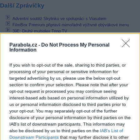
Další Zprávičky
Adventní soutěž Skylinku ve spolupráci s Viasatem
FilmBox Premium připravil mimořádně výživné obývákové menu
39E: Druhý multiplex Tring TV
Přečtěte si také
Parabola.cz -
Do Not Process My Personal
Information
FilmBox Premium připravil mimořádně výživné obývákové menu
Odstartovala vánoční soutěž s Antikem
If you wish to opt-out of the sale, sharing to third parties, or
LG a Xbox uzavřely exkluzivní spolupráci
processing of your personal or sensitive information for
targeted advertising by us, please use the below opt-out
Reklama
section to confirm your selection. Please note that after your
opt-out request is processed you may continue seeing
Pracovní nabídky
interest-based ads based on personal information utilized by
us or personal information disclosed to third parties prior to
06.08.2026 -
Měřící technik - elektro (Okres Prachatice)
your opt-out. You may separately opt-out of the further
05.08.2026 -
Zámečník / Mechanik (Praha - východ)
disclosure of your personal information by third parties on the
05.08.2026 -
Manažer/ka pro mezinárodní spolupráci (Suchdol, Praha)
IAB’s list of downstream participants. This information may
05.08.2026 -
Technik kontroly (Plzeň - sever)
also be disclosed by us to third parties on the
IAB’s List of
05.08.2026 -
Cyber Security Consultant (Nusle, Praha)
Downstream Participants
that may further disclose it to other
... další nabídky zaměstnání