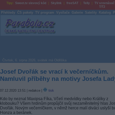
Tipy:
Sweet.tv slevový kód
Skylink
freeSAT
Telly
TV srovnávač
T/T2
Přehledy
ČS pakety
TV program
Vysílače
Galerie
Satelity
Katalog
P
Parabola.cz
Čtvrtek, 6. srpna 2026, svátek má Oldřiška
Josef Dvořák se vrací k večerníčkům.
Namluvil příběhy na motivy Josefa Lad
07.12.2020 13:51
| redakce |
tisk
Kdo by neznal Maxipsa Fíka, Včelí medvídky nebo Králíky z
klobouku? Všem hrdinům propůjčil svůj nezaměnitelný hlas Jo
Dvořák. Novým večerníčkem, v němž herce malí diváci uslyší 
Honza a beránek.