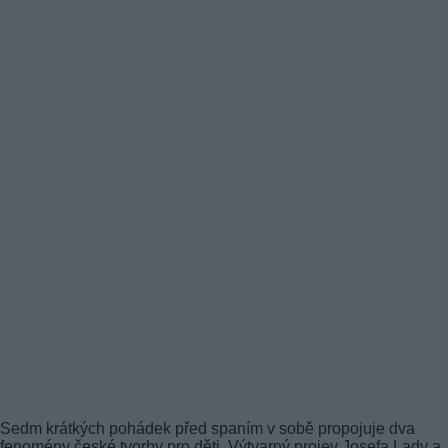
Sedm krátkých pohádek před spaním v sobě propojuje dva
fenomény české tvorby pro děti. Výtvarný projev Josefa Lady a