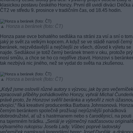
klasickou postavu českého Honzy. První díl uvidí diváci Déčka 
ČT2 ve středu 9. prosince v tradičním čas, od 18.45 hodin.
▲ Honza a beránek (foto: ČT)
Honza pase ovce bohatého sedláka na stráni za vsí a sní o tom
jaký je svět za velkým kopcem. A když se ve stádě narodí černý
beránek, nejzvědavější a nejčilejší ze všech, důvod k výletu se
najde. Sedlákovi je totiž černý beránek trnem v oku, protože prý
nosí smůlu, a chce se ho co nejdříve zbavit. Honzovi s beránk
tak nezbývá nic jiného, než se vydat do světa na zkušenou.
▲ Honza a beránek (foto: ČT)
„
Když jsme oslovili různé autory s výzvou, jak by pro večerníče
zpracovali příběhy pohádkového Honzy, vyhrál Michal Čunderl
právě proto, že Honzovi svěřil beránka a vytvořil z nich úžasno
dvojici
,“ říká kreativní producentka Barbara Johnsonová. Honza
černým beránkem společně prožívají nejrůznější pohádková
dobrodružství, ať už s hastrmanem nebo s čarodějnicí, na pouti 
na tajemném hrádku. „
Seriál je výjimečný nadčasovou originali
výtvarného rukopisu Josefa Lady. Vůbec poprvé ladovský
večerníček namlouvá legendární herec Josef Dvořák, a dokonc