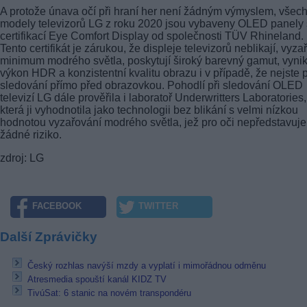
A protože únava očí při hraní her není žádným výmyslem, všec
modely televizorů LG z roku 2020 jsou vybaveny OLED panely 
certifikací Eye Comfort Display od společnosti TÜV Rhineland.
Tento certifikát je zárukou, že displeje televizorů neblikají, vyzař
minimum modrého světla, poskytují široký barevný gamut, vynik
výkon HDR a konzistentní kvalitu obrazu i v případě, že nejste p
sledování přímo před obrazovkou. Pohodlí při sledování OLED
televizí LG dále prověřila i laboratoř Underwritters Laboratories,
která ji vyhodnotila jako technologii bez blikání s velmi nízkou
hodnotou vyzařování modrého světla, jež pro oči nepředstavuje
žádné riziko.
zdroj: LG
FACEBOOK
TWITTER
Další Zprávičky
Český rozhlas navýší mzdy a vyplatí i mimořádnou odměnu
Atresmedia spouští kanál KIDZ TV
TivúSat: 6 stanic na novém transpondéru