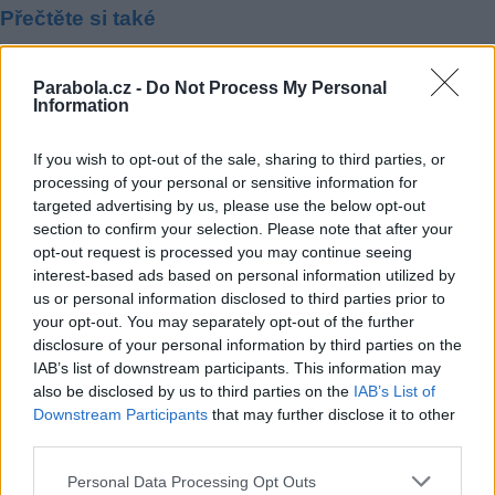
Přečtěte si také
Český rozhlas navýší mzdy a vyplatí i mimořádnou odměnu
Parabola.cz -
Do Not Process My Personal
Nova zařadí speciál pořadu Střepiny z JIP s covidovými pacienty
Information
ČRo s novým FM vysílačem ČRo Plus pro Opavu a okolí
Reklama
If you wish to opt-out of the sale, sharing to third parties, or
processing of your personal or sensitive information for
Pracovní nabídky
targeted advertising by us, please use the below opt-out
section to confirm your selection. Please note that after your
07.08.2026 -
Bosch Powertrain s.r.o. Jihlava • linkový střídač • mzda
opt-out request is processed you may continue seeing
48.400 Kč • příspěvek na ubytování (Jihlava, okres Jihlava)
interest-based ads based on personal information utilized by
07.08.2026 -
Bosch Powertrain s.r.o. Jihlava • obsluha CNC strojů • 
48.400 Kč • náborový bonus 50.000 Kč • příspěvek na ubytování (Jihl
us or personal information disclosed to third parties prior to
okres Jihlava)
your opt-out. You may separately opt-out of the further
06.08.2026 -
Bosch Powertrain s.r.o. Jihlava • CNC operátor• mzda 48
disclosure of your personal information by third parties on the
Kč • náborový bonus 50.000 Kč • příspěvek na ubytování (Jihlava, ok
IAB’s list of downstream participants. This information may
Jihlava)
also be disclosed by us to third parties on the
IAB’s List of
06.08.2026 -
Bosch Powertrain s.r.o. • montážní dělník • mzda 44.700
týdenní zálohy na mzdu 2.000 Kč (Jihlava, okres Jihlava)
Downstream Participants
that may further disclose it to other
06.08.2026 -
Bosch Powertrain s.r.o. Jihlava • práce ve skladu • mzda
third parties.
48.400 Kč • náborový bonus 50.000 Kč • ubytování (Jihlava, okres Jih
... další nabídky zaměstnání
Personal Data Processing Opt Outs