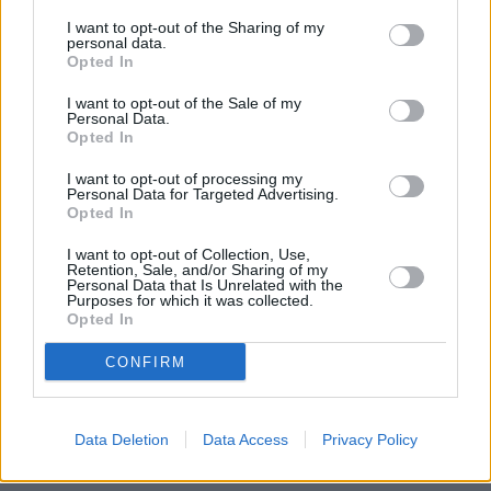
I want to opt-out of the Sharing of my
Vybrané články
personal data.
Opted In
I want to opt-out of the Sale of my
Personal Data.
Opted In
I want to opt-out of processing my
Personal Data for Targeted Advertising.
Opted In
Prima sport - co nabídne v prvním
Kdy a kde bude Prima sport k
I want to opt-out of Collection, Use,
vysílacím týdnu
naladění na Skylinku
Retention, Sale, and/or Sharing of my
Personal Data that Is Unrelated with the
Purposes for which it was collected.
Opted In
Parabola.cz
- web o satelitní, terestrické a kabelové televizi, © 2000–202
•
O webu parabola.cz
•
O souborech cookies
•
Inzerce
•
Kontakt
CONFIRM
•
Dovolená u moře
•
Bazény
Data Deletion
Data Access
Privacy Policy