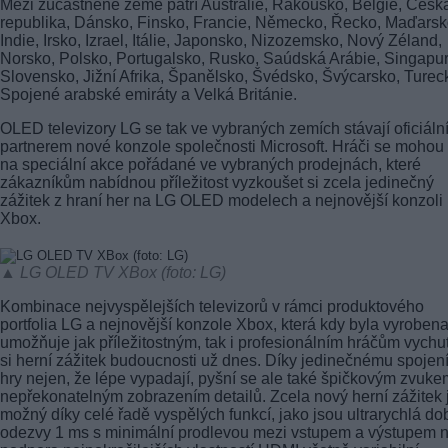
Mezi zúčastněné země patří Austrálie, Rakousko, Belgie, Česk
republika, Dánsko, Finsko, Francie, Německo, Řecko, Maďarsk
Indie, Irsko, Izrael, Itálie, Japonsko, Nizozemsko, Nový Zéland,
Norsko, Polsko, Portugalsko, Rusko, Saúdská Arábie, Singapur
Slovensko, Jižní Afrika, Španělsko, Švédsko, Švýcarsko, Turec
Spojené arabské emiráty a Velká Británie.
OLED televizory LG se tak ve vybraných zemích stávají oficiáln
partnerem nové konzole společnosti Microsoft. Hráči se mohou 
na speciální akce pořádané ve vybraných prodejnách, které
zákazníkům nabídnou příležitost vyzkoušet si zcela jedinečný
zážitek z hraní her na LG OLED modelech a nejnovější konzoli
Xbox.
▲ LG OLED TV XBox (foto: LG)
Kombinace nejvyspělejších televizorů v rámci produktového
portfolia LG a nejnovější konzole Xbox, která kdy byla vyrobena
umožňuje jak příležitostným, tak i profesionálním hráčům vychu
si herní zážitek budoucnosti už dnes. Díky jedinečnému spojení
hry nejen, že lépe vypadají, pyšní se ale také špičkovým zvuke
nepřekonatelným zobrazením detailů. Zcela nový herní zážitek 
možný díky celé řadě vyspělých funkcí, jako jsou ultrarychlá do
odezvy 1 ms s minimální prodlevou mezi vstupem a výstupem 