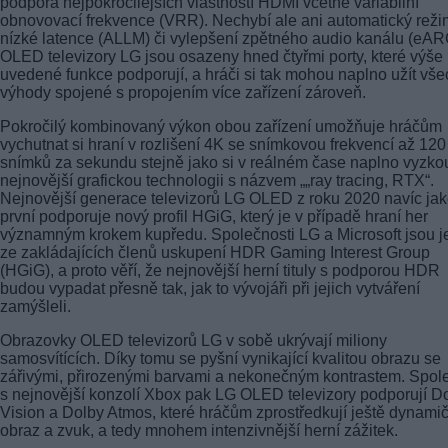
podpora nejpokročilejších vlastností HDMI včetně variabilní
obnovovací frekvence (VRR). Nechybí ale ani automatický reži
nízké latence (ALLM) či vylepšení zpětného audio kanálu (eAR
OLED televizory LG jsou osazeny hned čtyřmi porty, které výše
uvedené funkce podporují, a hráči si tak mohou naplno užít vš
výhody spojené s propojením více zařízení zároveň.
Pokročilý kombinovaný výkon obou zařízení umožňuje hráčům
vychutnat si hraní v rozlišení 4K se snímkovou frekvencí až 120
snímků za sekundu stejně jako si v reálném čase naplno vyzko
nejnovější grafickou technologii s názvem „„ray tracing, RTX“.
Nejnovější generace televizorů LG OLED z roku 2020 navíc ja
první podporuje nový profil HGiG, který je v případě hraní her
významným krokem kupředu. Společnosti LG a Microsoft jsou j
ze zakládajících členů uskupení HDR Gaming Interest Group
(HGiG), a proto věří, že nejnovější herní tituly s podporou HDR
budou vypadat přesně tak, jak to vývojáři při jejich vytváření
zamýšleli.
Obrazovky OLED televizorů LG v sobě ukrývají miliony
samosvítících. Díky tomu se pyšní vynikající kvalitou obrazu se
zářivými, přirozenými barvami a nekonečným kontrastem. Spol
s nejnovější konzolí Xbox pak LG OLED televizory podporují D
Vision a Dolby Atmos, které hráčům zprostředkují ještě dynamič
obraz a zvuk, a tedy mnohem intenzivnější herní zážitek.