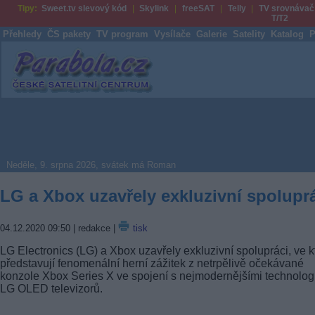
Tipy:
Sweet.tv slevový kód
Skylink
freeSAT
Telly
TV srovnávač
T/T2
Přehledy
ČS pakety
TV program
Vysílače
Galerie
Satelity
Katalog
P
Parabola.cz
Neděle, 9. srpna 2026, svátek má Roman
LG a Xbox uzavřely exkluzivní spolupr
04.12.2020 09:50
| redakce |
tisk
LG Electronics (LG) a Xbox uzavřely exkluzivní spolupráci, ve k
představují fenomenální herní zážitek z netrpělivě očekávané
konzole Xbox Series X ve spojení s nejmodernějšími technolog
LG OLED televizorů.