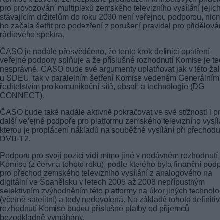
pro provozování multiplexů zemského televizního vysílání jejic
stávajícím držitelům do roku 2030 není veřejnou podporou, ni
ho začala šetřit pro podezření z porušení pravidel pro přidělová
rádiového spektra.
ČASO je nadále přesvědčeno, že tento krok definici opatření
veřejné podpory splňuje a že příslušné rozhodnutí Komise je te
nesprávné. ČASO bude své argumenty uplatňovat jak v této ža
u SDEU, tak v paralelním šetření Komise vedeném Generálním
ředitelstvím pro komunikační sítě, obsah a technologie (DG
CONNECT).
ČASO bude také nadále aktivně pokračovat ve své stížnosti i pr
další veřejné podpoře pro platformu zemského televizního vysíl
kterou je proplácení nákladů na souběžné vysílání při přechod
DVB-T2.
Podporu pro svojí pozici vidí mimo jiné v nedávném rozhodnutí
Komise (z června tohoto roku), podle kterého byla finanční pod
pro přechod zemského televizního vysílání z analogového na
digitální ve Španělsku v letech 2005 až 2008 nepřípustným
selektivním zvýhodněním této platformy na úkor jiných technolo
(včetně satelitní) a tedy nedovolená. Na základě tohoto definiti
rozhodnutí Komise budou příslušné platby od příjemců
bezodkladně vymáhány.