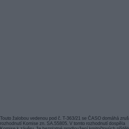
Touto žalobou vedenou pod č. T-363/21 se ČASO domáhá zruš
rozhodnutí Komise zn. SA.55805. V tomto rozhodnutí dospěla
Komise k závěru, že bezplatné prodloužení kmitočtových příděl