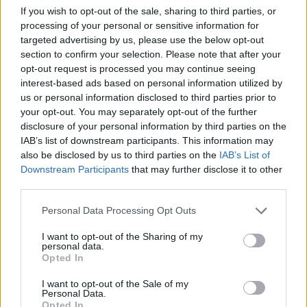
If you wish to opt-out of the sale, sharing to third parties, or
07.08.2026 -
Bosch Powertrain s.r.o. Jihlava • linkový střídač • mzda
48.400 Kč • příspěvek na ubytování (Jihlava, okres Jihlava)
processing of your personal or sensitive information for
07.08.2026 -
Bosch Powertrain s.r.o. Jihlava • obsluha CNC strojů • 
targeted advertising by us, please use the below opt-out
48.400 Kč • náborový bonus 50.000 Kč • příspěvek na ubytování (Jihl
section to confirm your selection. Please note that after your
okres Jihlava)
opt-out request is processed you may continue seeing
06.08.2026 -
Bosch Powertrain s.r.o. Jihlava • CNC operátor• mzda 48
Kč • náborový bonus 50.000 Kč • příspěvek na ubytování (Jihlava, ok
interest-based ads based on personal information utilized by
Jihlava)
us or personal information disclosed to third parties prior to
06.08.2026 -
Bosch Powertrain s.r.o. • montážní dělník • mzda 44.700
your opt-out. You may separately opt-out of the further
týdenní zálohy na mzdu 2.000 Kč (Jihlava, okres Jihlava)
disclosure of your personal information by third parties on the
06.08.2026 -
Bosch Powertrain s.r.o. Jihlava • práce ve skladu • mzda
48.400 Kč • náborový bonus 50.000 Kč • ubytování (Jihlava, okres Jih
IAB’s list of downstream participants. This information may
... další nabídky zaměstnání
also be disclosed by us to third parties on the
IAB’s List of
Downstream Participants
that may further disclose it to other
third parties.
Vybrané články
Personal Data Processing Opt Outs
I want to opt-out of the Sharing of my
personal data.
Opted In
I want to opt-out of the Sale of my
Personal Data.
Opted In