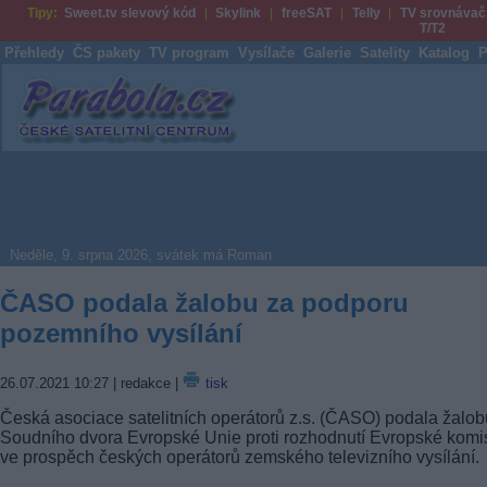
Tipy:
Sweet.tv slevový kód
Skylink
freeSAT
Telly
TV srovnávač
T/T2
Přehledy
ČS pakety
TV program
Vysílače
Galerie
Satelity
Katalog
P
Parabola.cz
Neděle, 9. srpna 2026, svátek má Roman
ČASO podala žalobu za podporu
pozemního vysílání
26.07.2021 10:27
| redakce |
tisk
Česká asociace satelitních operátorů z.s. (ČASO) podala žalob
Soudního dvora Evropské Unie proti rozhodnutí Evropské komi
ve prospěch českých operátorů zemského televizního vysílání.