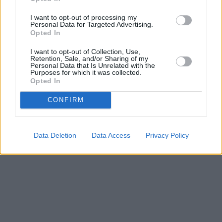
Prima sport - co nabídne v prvním
Kdy a kde bude Prima sport k
vysílacím týdnu
naladění na Skylinku
I want to opt-out of processing my
Personal Data for Targeted Advertising.
Opted In
I want to opt-out of Collection, Use,
Parabola.cz
- web o satelitní, terestrické a kabelové televizi, © 2000–202
Retention, Sale, and/or Sharing of my
•
O webu parabola.cz
•
O souborech cookies
•
Inzerce
•
Kontakt
Personal Data that Is Unrelated with the
•
Dovolená u moře
•
Bazény
Purposes for which it was collected.
Opted In
CONFIRM
Data Deletion
Data Access
Privacy Policy