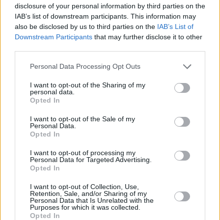
disclosure of your personal information by third parties on the
Vybrané články
IAB’s list of downstream participants. This information may
also be disclosed by us to third parties on the
IAB’s List of
Downstream Participants
that may further disclose it to other
third parties.
Personal Data Processing Opt Outs
I want to opt-out of the Sharing of my
personal data.
Opted In
Prima sport - co nabídne v prvním
Kdy a kde bude Prima sport k
vysílacím týdnu
naladění na Skylinku
I want to opt-out of the Sale of my
Personal Data.
Opted In
I want to opt-out of processing my
Personal Data for Targeted Advertising.
Opted In
Parabola.cz
- web o satelitní, terestrické a kabelové televizi, © 2000–202
•
O webu parabola.cz
•
O souborech cookies
•
Inzerce
•
Kontakt
I want to opt-out of Collection, Use,
•
Dovolená u moře
•
Bazény
Retention, Sale, and/or Sharing of my
Personal Data that Is Unrelated with the
Purposes for which it was collected.
Opted In