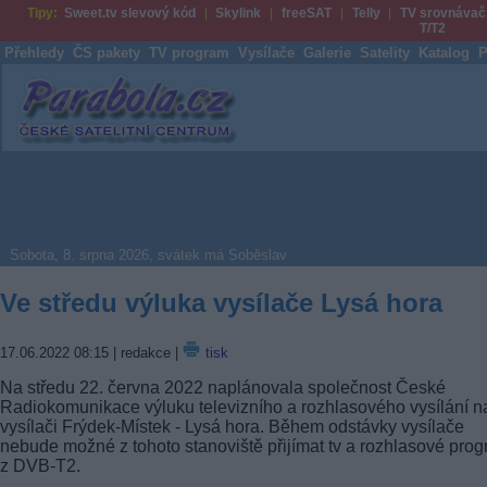
Tipy:
Sweet.tv slevový kód
Skylink
freeSAT
Telly
TV srovnávač
T/T2
Přehledy
ČS pakety
TV program
Vysílače
Galerie
Satelity
Katalog
P
Parabola.cz
Sobota, 8. srpna 2026, svátek má Soběslav
Ve středu výluka vysílače Lysá hora
17.06.2022 08:15
| redakce |
tisk
Na středu 22. června 2022 naplánovala společnost České
Radiokomunikace výluku televizního a rozhlasového vysílání n
vysílači Frýdek-Místek - Lysá hora. Během odstávky vysílače
nebude možné z tohoto stanoviště přijímat tv a rozhlasové pro
z DVB-T2.