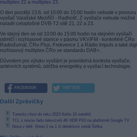
multiplex 22
a
multiplex 23
.
O den později 23.6. od 10:00 do 15:00 hodin nebude v provozu
vysílač Valašské Meziříčí - Radhošť. Z vysílače nebude možné
naladit celoplošné DVB-T2 sítě 21, 22 a 23.
Ve stejný den se od 10:00 do 15:00 hodin na stejném vysílači
odmlčí i rozhlasové stanice v pásmu VKV/FM - konkrétně ČRo
Radiožurnál, ČRo Plus, Frekvence 1 a Rádio Impuls a také digi
rozhlasový multiplex ČRo ve standardu DAB+.
Důvodem pro výluku vysílání je pravidelná kontrola vysílače,
anténních systémů, údržba energetiky a vysílací technologie.
FACEBOOK
TWITTER
Další Zprávičky
Turecko chce do roku 2023 flotilu 10 satelitů
TCL s novou řadu televizorů 4K HDR P63 na platformě Google TV
Nova v létě: Show 2 na 1 či detektivní seriál Šéfka