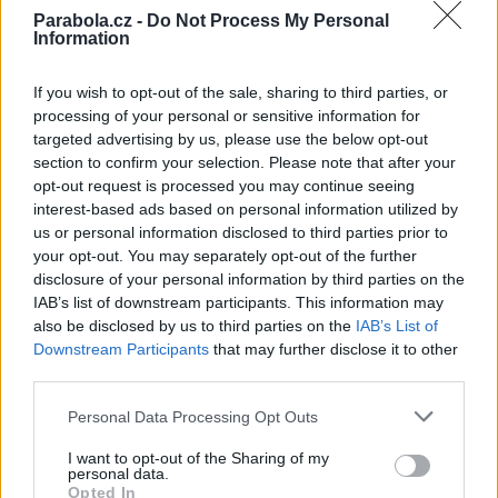
regionalnitelevize.cz spustila testy na Astře 3B
Parabola.cz -
Do Not Process My Personal
TV Doma se mění. Od soboty s novým logem, vizuálem a obsahem
Information
Reklama
If you wish to opt-out of the sale, sharing to third parties, or
processing of your personal or sensitive information for
Pracovní nabídky
targeted advertising by us, please use the below opt-out
section to confirm your selection. Please note that after your
07.08.2026 -
Bosch Powertrain s.r.o. Jihlava • linkový střídač • mzda
48.400 Kč • příspěvek na ubytování (Jihlava, okres Jihlava)
opt-out request is processed you may continue seeing
07.08.2026 -
Bosch Powertrain s.r.o. Jihlava • obsluha CNC strojů • 
interest-based ads based on personal information utilized by
48.400 Kč • náborový bonus 50.000 Kč • příspěvek na ubytování (Jihl
us or personal information disclosed to third parties prior to
okres Jihlava)
your opt-out. You may separately opt-out of the further
06.08.2026 -
Bosch Powertrain s.r.o. Jihlava • CNC operátor• mzda 48
disclosure of your personal information by third parties on the
Kč • náborový bonus 50.000 Kč • příspěvek na ubytování (Jihlava, ok
Jihlava)
IAB’s list of downstream participants. This information may
06.08.2026 -
Bosch Powertrain s.r.o. • montážní dělník • mzda 44.700
also be disclosed by us to third parties on the
IAB’s List of
týdenní zálohy na mzdu 2.000 Kč (Jihlava, okres Jihlava)
Downstream Participants
that may further disclose it to other
06.08.2026 -
Bosch Powertrain s.r.o. Jihlava • práce ve skladu • mzda
third parties.
48.400 Kč • náborový bonus 50.000 Kč • ubytování (Jihlava, okres Jih
... další nabídky zaměstnání
Personal Data Processing Opt Outs
I want to opt-out of the Sharing of my
Vybrané články
personal data.
Opted In