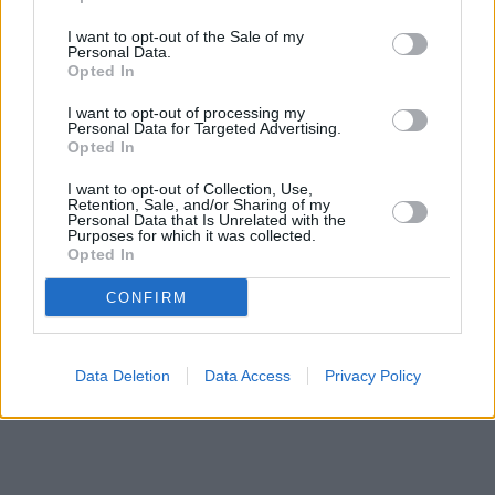
I want to opt-out of the Sale of my
Personal Data.
Opted In
I want to opt-out of processing my
Personal Data for Targeted Advertising.
Opted In
Prima sport - co nabídne v prvním
Kdy a kde bude Prima sport k
vysílacím týdnu
naladění na Skylinku
I want to opt-out of Collection, Use,
Retention, Sale, and/or Sharing of my
Personal Data that Is Unrelated with the
Purposes for which it was collected.
Opted In
Parabola.cz
- web o satelitní, terestrické a kabelové televizi, © 2000–202
•
O webu parabola.cz
•
O souborech cookies
•
Inzerce
•
Kontakt
•
Dovolená u moře
•
Bazény
CONFIRM
Data Deletion
Data Access
Privacy Policy