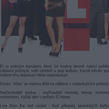
E! je jediným kanálem, který 24 hodiny denně nabízí pohl
zábavní průmysl, svět celebrit a pop kulturu. Kanál tohoto ty
našem trhu doposud nikdo neposkytuje.
Diváci "éčka" se mohou těšit na některé z následujících pořadů
Nejčerstvější zprávy - nejžhavější novinky, trendy, rozhov
celebritami, každý den v pořadu E! News
Live from the red carpet - živé přenosy amerických kultu