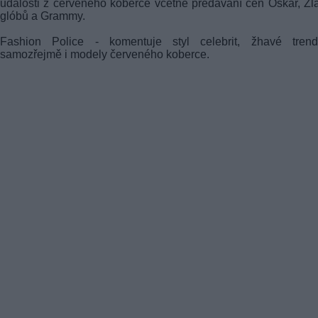
události z červeného koberce včetně předávání cen Oskar, Zl
glóbů a Grammy.
Fashion Police - komentuje styl celebrit, žhavé tren
samozřejmě i modely červeného koberce.