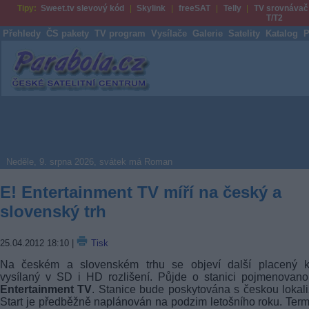
Tipy:
Sweet.tv slevový kód
Skylink
freeSAT
Telly
TV srovnávač
T/T2
Přehledy
ČS pakety
TV program
Vysílače
Galerie
Satelity
Katalog
P
Parabola.cz
Neděle, 9. srpna 2026, svátek má Roman
E! Entertainment TV míří na český a
slovenský trh
25.04.2012 18:10
|
Tisk
Na českém a slovenském trhu se objeví další placený k
vysílaný v SD i HD rozlišení. Půjde o stanici pojmenovan
Entertainment TV
. Stanice bude poskytována s českou lokali
Start je předběžně naplánován na podzim letošního roku. Term