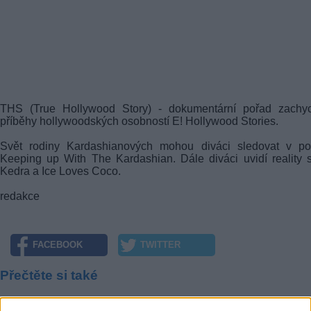
THS (True Hollywood Story) - dokumentární pořad zachycu
příběhy hollywoodských osobností E! Hollywood Stories.
Svět rodiny Kardashianových mohou diváci sledovat v po
Keeping up With The Kardashian. Dále diváci uvidí reality
Kedra a Ice Loves Coco.
redakce
FACEBOOK
TWITTER
Přečtěte si také
SAT Plus jako první představuje reálné HbbTV aplikace