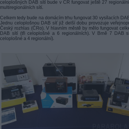
celoplošných DAB sítí bude v ČR fungovat ještě 27 regionáln
multiregionálních sítí.
Celkem tedy bude na domácím trhu fungovat 30 vysílacích DAB 
Jednu celoplošnou DAB síť již delší dobu provozuje veřejnop
Český rozhlas (ČRo). V hlavním městě by mělo fungovat cel
DAB sítí (tři celoplošné a 6 regionálních). V Brně 7 DAB sí
celoplošné a 4 regionální).