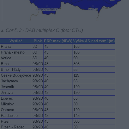
▲ Obr č. 3 - DAB multiplex C (foto: ČTÚ)
Vysílač
Blok
ERP max (dBW)
Výška AS nad zemí (m)
Praha
8D
43
165
Praha - město
8D
43
185
Votice
8D
40
60
Brno
9B/9D
43
305
Brno - Hády
9B/9D
40
55
České Budějovice
9B/9D
43
115
Jáchymov
9B/9D
40
65
Jeseník
9B/9D
40
120
Jihlava
9B/9D
43
130
Liberec
9B/9D
40
65
Mikulov
9B/9D
40
30
Ostrava
9B/9D
43
120
Pardubice
9B/9D
43
145
Plzeň
9B/9D
43
305
Plzeň - Radeč
9B/9D
40
50