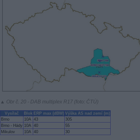
▲ Obr č. 20 - DAB multiplex R17 (foto: ČTÚ)
Vysílač
Blok
ERP max (dBW)
Výška AS nad zemí (m)
Brno
10A
43
305
Brno - Hády
10A
40
55
Mikulov
10A
40
30