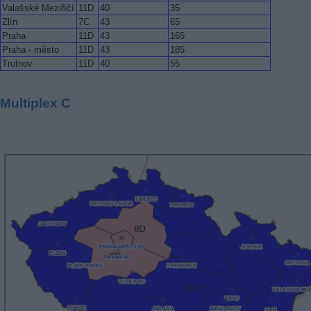
Valašské Meziříčí
11D
40
35
Zlín
7C
43
65
Praha
11D
43
165
Praha - město
11D
43
185
Trutnov
11D
40
55
Multiplex C