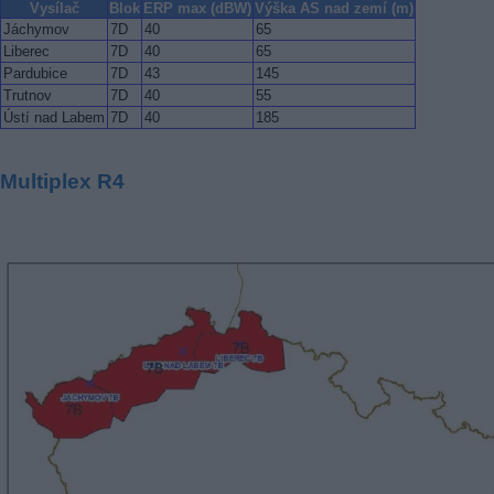
Vysílač
Blok
ERP max (dBW)
Výška AS nad zemí (m)
Jáchymov
7D
40
65
Liberec
7D
40
65
Pardubice
7D
43
145
Trutnov
7D
40
55
Ústí nad Labem
7D
40
185
Multiplex R4