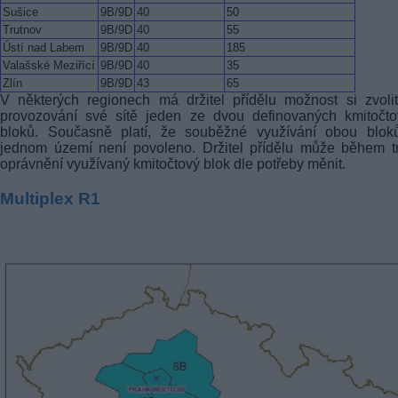
Sušice
9B/9D
40
50
Trutnov
9B/9D
40
55
Ústí nad Labem
9B/9D
40
185
Valašské Meziřící
9B/9D
40
35
Zlín
9B/9D
43
65
V některých regionech má držitel přídělu možnost si zvoli
provozování své sítě jeden ze dvou definovaných kmitočto
bloků. Současně platí, že souběžné využívání obou blok
jednom území není povoleno. Držitel přídělu může během t
oprávnění využívaný kmitočtový blok dle potřeby měnit.
Multiplex R1