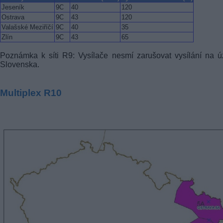
Jeseník
9C
40
120
Ostrava
9C
43
120
Valašské Meziříčí
9C
40
35
Zlín
9C
43
65
Poznámka k síti R9: Vysílače nesmí zarušovat vysílání na 
Slovenska.
Multiplex R10