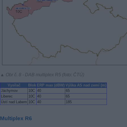
▲ Obr č. 8 - DAB multiplex R5 (foto: ČTÚ)
Vysílač
Blok
ERP max (dBW)
Výška AS nad zemí (m)
Jáchymov
10C
40
65
Liberec
10C
40
65
Ústí nad Labem
10C
40
185
Multiplex R6