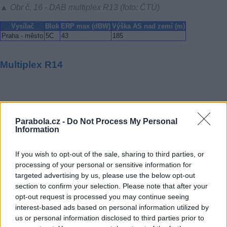
▲ Obr č. 16 - DAB multiplex R13 (foto: ČTÚ)
Vysílač
Blok
ERP max (dBW)
Výška AS nad zemí (m)
Praha - město
5C
43
185
Multiplex R14
Parabola.cz -
Do Not Process My Personal
Information
If you wish to opt-out of the sale, sharing to third parties, or
processing of your personal or sensitive information for
targeted advertising by us, please use the below opt-out
section to confirm your selection. Please note that after your
opt-out request is processed you may continue seeing
interest-based ads based on personal information utilized by
us or personal information disclosed to third parties prior to