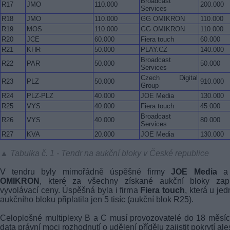
Broadcast
R17
JMO
110.000
200.000
Services
R18
JMO
110.000
GG OMIKRON
110.000
R19
MOS
110.000
GG OMIKRON
110.000
R20
JCE
60.000
Fiera touch
60.000
R21
KHR
50.000
PLAY.CZ
140.000
Broadcast
R22
PAR
50.000
50.000
Services
Czech Digital
R23
PLZ
50.000
910.000
Group
R24
PLZ-PLZ
40.000
JOE Media
130.000
R25
VYS
40.000
Fiera touch
45.000
Broadcast
R26
VYS
40.000
80.000
Services
R27
KVA
20.000
JOE Media
130.000
▲ Tabulka č. 1 - Tendr na aukční bloky v České republice
V tendru byly mimořádně úspěšné firmy
JOE Media
OMIKRON
, které za všechny získané aukční bloky zapla
vyvolávací ceny. Úspěšná byla i firma
Fiera touch
, která u je
aukčního bloku připlatila jen 5 tisíc (aukční blok R25).
Celoplošné multiplexy B a C musí provozovatelé do 18 měsí
data právní moci rozhodnutí o udělení přídělu zajistit pokrytí al