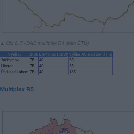
▲ Obr č. 7 - DAB multiplex R4 (foto: ČTÚ)
Vysílač
Blok
ERP max (dBW)
Výška AS nad zemí (m)
Jáchymov
7B
40
65
Liberec
7B
40
65
Ústí nad Labem
7B
40
185
Multiplex R5