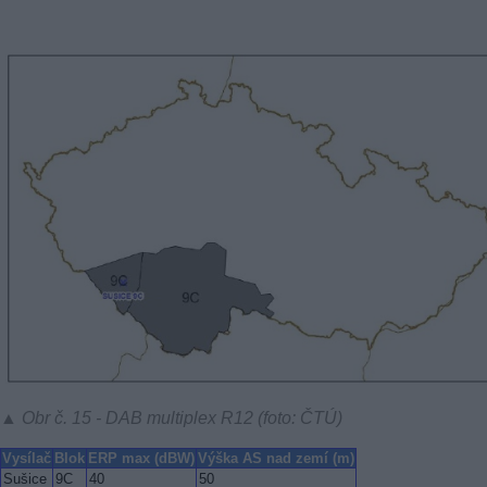
▲ Obr č. 15 - DAB multiplex R12 (foto: ČTÚ)
Vysílač
Blok
ERP max (dBW)
Výška AS nad zemí (m)
Sušice
9C
40
50