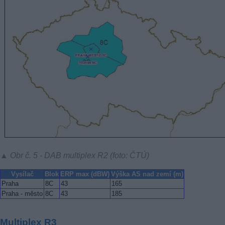
▲ Obr č. 5 - DAB multiplex R2 (foto: ČTÚ)
Vysílač
Blok
ERP max (dBW)
Výška AS nad zemí (m)
Praha
8C
43
165
Praha - město
8C
43
185
Multiplex R3