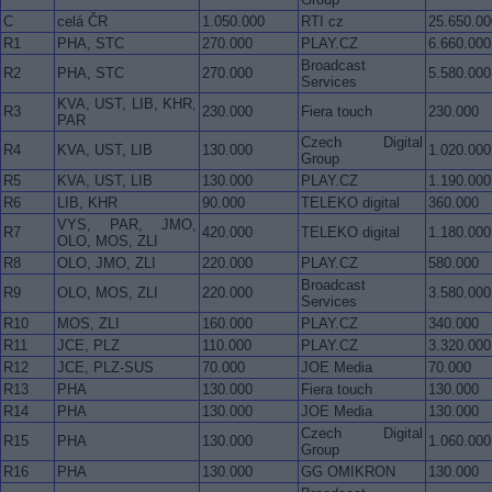
C
celá ČR
1.050.000
RTI cz
25.650.00
R1
PHA, STC
270.000
PLAY.CZ
6.660.000
Broadcast
R2
PHA, STC
270.000
5.580.000
Services
KVA, UST, LIB, KHR,
R3
230.000
Fiera touch
230.000
PAR
Czech Digital
R4
KVA, UST, LIB
130.000
1.020.000
Group
R5
KVA, UST, LIB
130.000
PLAY.CZ
1.190.000
R6
LIB, KHR
90.000
TELEKO digital
360.000
VYS, PAR, JMO,
R7
420.000
TELEKO digital
1.180.000
OLO, MOS, ZLI
R8
OLO, JMO, ZLI
220.000
PLAY.CZ
580.000
Broadcast
R9
OLO, MOS, ZLI
220.000
3.580.000
Services
R10
MOS, ZLI
160.000
PLAY.CZ
340.000
R11
JCE, PLZ
110.000
PLAY.CZ
3.320.000
R12
JCE, PLZ-SUS
70.000
JOE Media
70.000
R13
PHA
130.000
Fiera touch
130.000
R14
PHA
130.000
JOE Media
130.000
Czech Digital
R15
PHA
130.000
1.060.000
Group
R16
PHA
130.000
GG OMIKRON
130.000