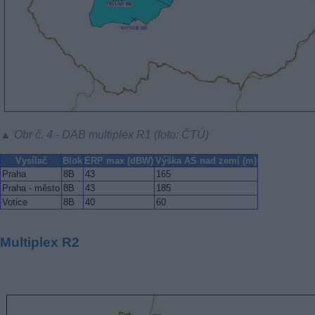
▲ Obr č. 4 - DAB multiplex R1 (foto: ČTÚ)
Vysílač
Blok
ERP max (dBW)
Výška AS nad zemí (m)
Praha
8B
43
165
Praha - město
8B
43
185
Votice
8B
40
60
Multiplex R2