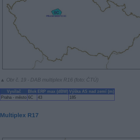
▲ Obr č. 19 - DAB multiplex R16 (foto: ČTÚ)
Vysílač
Blok
ERP max (dBW)
Výška AS nad zemí (m)
Praha - město
6C
43
185
Multiplex R17