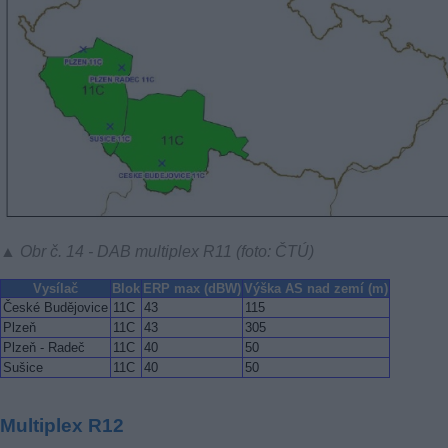
▲ Obr č. 14 - DAB multiplex R11 (foto: ČTÚ)
Vysílač
Blok
ERP max (dBW)
Výška AS nad zemí (m)
České Budějovice
11C
43
115
Plzeň
11C
43
305
Plzeň - Radeč
11C
40
50
Sušice
11C
40
50
Multiplex R12