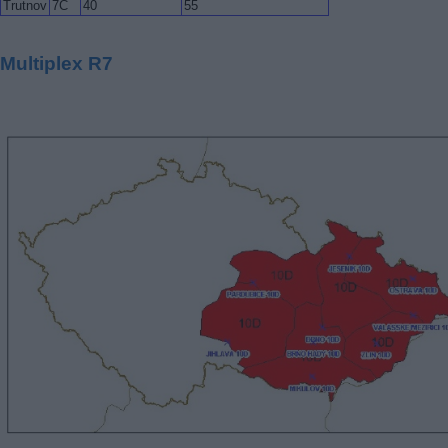
Trutnov
7C
40
55
Multiplex R7