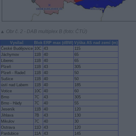
▲ Obr č. 2 - DAB multiplex B (foto: ČTÚ)
Vysílač
Blok
ERP max (dBW)
Výška AS nad zemí (m)
České Budějovice
10C
43
115
Jáchymov
11B
40
65
Liberec
11B
40
65
Plzeň
11B
43
305
Plzeň - Radeč
11B
40
50
Sušice
11B
40
50
ústí nad Labem
11B
40
185
Votice
10C
40
60
Brno
7C
43
305
Brno - Hády
7C
40
55
Jeseník
11B
40
120
Jihlava
7B
43
130
Mikulov
7C
40
30
Ostrava
11D
43
120
Pardubice
11A
43
145