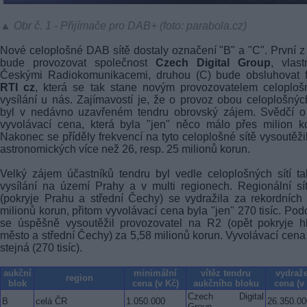
▲ Obr č. 1 - Přijímače pro DAB+ (foto: parabola.cz)
Nové celoplošné DAB sítě dostaly označení "B" a "C". První z
bude provozovat společnost
Czech Digital Group
, vlas
Českými Radiokomunikacemi, druhou (C) bude obsluhovat f
RTI cz
, která se tak stane novým provozovatelem celoplo
vysílání u nás. Zajímavostí je, že o provoz obou celoplošných
byl v nedávno uzavřeném tendru obrovský zájem. Svědčí o
vyvolávací cena, která byla "jen" něco málo přes milion k
Nakonec se příděly frekvencí na tyto celoplošné sítě vysoutěži
astronomických více než 26, resp. 25 milionů korun.
Velký zájem účastníků tendru byl vedle celoplošných sítí t
vysílání na území Prahy a v multi regionech. Regionální s
(pokryje Prahu a střední Čechy) se vydražila za rekordních
milionů korun, přitom vyvolávací cena byla "jen" 270 tisíc. Po
se úspěšně vysoutěžil provozovatel na R2 (opět pokryje h
město a střední Čechy) za 5,58 milionů korun. Vyvolávací cena
stejná (270 tisíc).
aukční
minimální
vítěz tendru
vydraž
region
blok
cena (v Kč)
aukčního bloku
cena (v
Czech Digital
B
celá ČR
1.050.000
26.350.00
Group