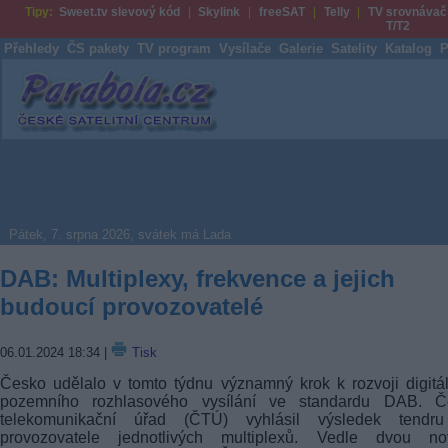
Tipy:
Sweet.tv slevový kód
Skylink
freeSAT
Telly
TV srovnávač
T/T2
Přehledy
ČS pakety
TV program
Vysílače
Galerie
Satelity
Katalog
P
Parabola.cz
Pátek, 7. srpna 2026, svátek má Lada
DAB: Multiplexy, frekvence a jejich
budoucí provozovatelé
06.01.2024 18:34
|
Tisk
Česko udělalo v tomto týdnu významný krok k rozvoji digitá
pozemního rozhlasového vysílání ve standardu DAB. Č
telekomunikační úřad (ČTÚ) vyhlásil výsledek tendr
provozovatele jednotlivých multiplexů. Vedle dvou no