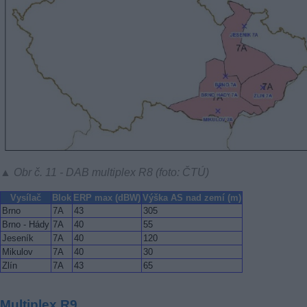
▲ Obr č. 11 - DAB multiplex R8 (foto: ČTÚ)
Vysílač
Blok
ERP max (dBW)
Výška AS nad zemí (m)
Brno
7A
43
305
Brno - Hády
7A
40
55
Jeseník
7A
40
120
Mikulov
7A
40
30
Zlín
7A
43
65
Multiplex R9