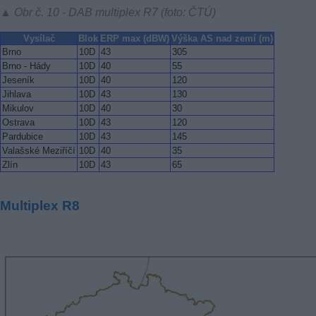
▲ Obr č. 10 - DAB multiplex R7 (foto: ČTÚ)
Vysílač
Blok
ERP max (dBW)
Výška AS nad zemí (m)
Brno
10D
43
305
Brno - Hády
10D
40
55
Jeseník
10D
40
120
Jihlava
10D
43
130
Mikulov
10D
40
30
Ostrava
10D
43
120
Pardubice
10D
43
145
Valašské Meziříčí
10D
40
35
Zlín
10D
43
65
Multiplex R8