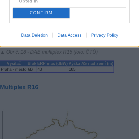
Opted In
CONFIRM
Data Deletion
Data Access
Privacy Policy
▲ Obr č. 18 - DAB multiplex R15 (foto: ČTÚ)
Vysílač
Blok
ERP max (dBW)
Výška AS nad zemí (m)
Praha - město
6B
43
185
Multiplex R16