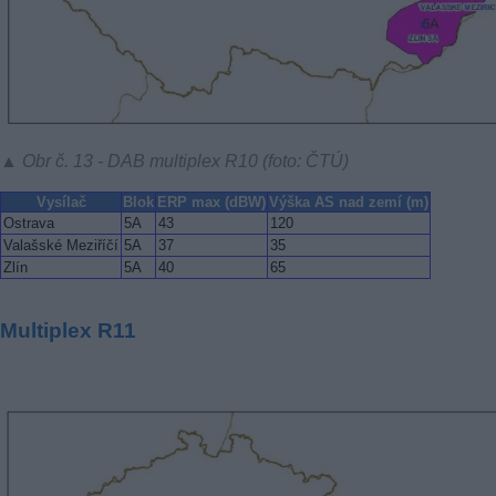
▲ Obr č. 13 - DAB multiplex R10 (foto: ČTÚ)
Vysílač
Blok
ERP max (dBW)
Výška AS nad zemí (m)
Ostrava
5A
43
120
Valašské Meziříčí
5A
37
35
Zlín
5A
40
65
Multiplex R11