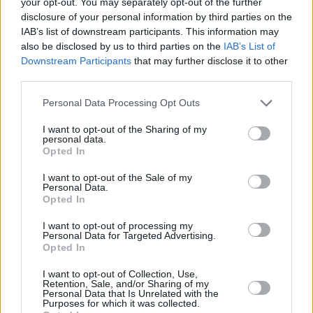
your opt-out. You may separately opt-out of the further
disclosure of your personal information by third parties on the
IAB’s list of downstream participants. This information may
also be disclosed by us to third parties on the
IAB’s List of
▲ Obr č. 17 - DAB multiplex R14 (foto: ČTÚ)
Downstream Participants
that may further disclose it to other
third parties.
Vysílač
Blok
ERP max (dBW)
Výška AS nad zemí (m)
Praha - město
6A
43
185
Personal Data Processing Opt Outs
I want to opt-out of the Sharing of my
Multiplex R15
personal data.
Opted In
I want to opt-out of the Sale of my
Personal Data.
Opted In
I want to opt-out of processing my
Personal Data for Targeted Advertising.
Opted In
I want to opt-out of Collection, Use,
Retention, Sale, and/or Sharing of my
Personal Data that Is Unrelated with the
Purposes for which it was collected.