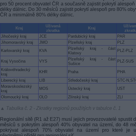
pro 50 procent obyvatel ČR a současně zajistit pokrytí alespo
délky dálnic. Do 30 měsíců zajistit pokrytí alespoň pro 80% oby
ČR a minimálně 80% délky dálnic.
Uživaná
Užíva
Kraj
Kraj
zkratka
zkratk
Jihočeský kraj
JCE
Pardubický kraj
PAR
Jihomoravský kraj
JMO
Plzeňský kraj
PLZ
Plzeňský kraj - část
Karlovarský kraj
KVA
PLZ-PLZ
Klatovy
Plzeňský kraj - část
Kraj Vysočina
VYS
PLZ-SUS
Sušice
Královéhradecký
KHR
Praha
PHA
kraj
Liberecký kraj
LIB
Středočeský kraj
STC-N,ST
Moravskoslezský
MOS
Ústecký kraj
UST
kraj
Olomoucký kraj
OLO
Zlínský kraj
ZLI
▲ Tabulka č. 2 - Zkratky regionů použitých v tabulce č. 1
Regionální sítě (R1 až E27) musí jejich provozovatelé spustit 
měsíců s pokrytím alespoň 40% obyvatel na území, do 48 m
pokrývat alespoň 70% obyvatel na území pro které je u
předmětný příděl pro regionální síť.