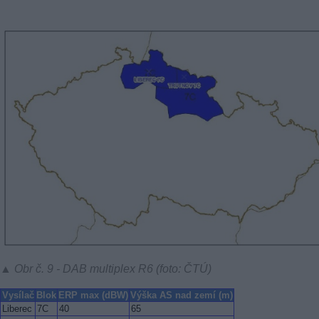
▲ Obr č. 9 - DAB multiplex R6 (foto: ČTÚ)
Vysílač
Blok
ERP max (dBW)
Výška AS nad zemí (m)
Liberec
7C
40
65