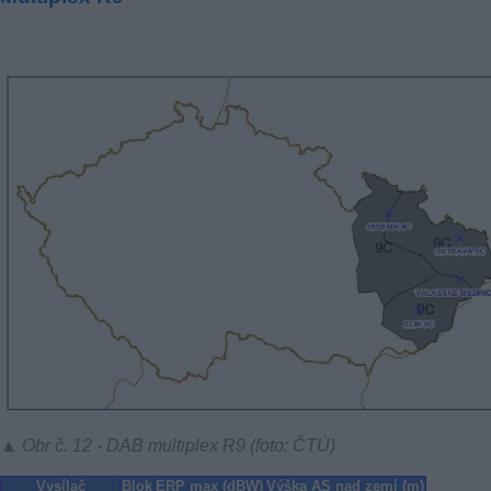
▲ Obr č. 12 - DAB multiplex R9 (foto: ČTÚ)
Vysílač
Blok
ERP max (dBW)
Výška AS nad zemí (m)