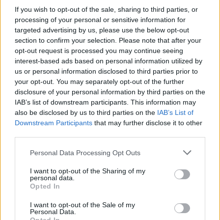
If you wish to opt-out of the sale, sharing to third parties, or
Pracovní nabídky
processing of your personal or sensitive information for
targeted advertising by us, please use the below opt-out
07.08.2026 -
Bosch Powertrain s.r.o. Jihlava • linkový střídač • mzda
section to confirm your selection. Please note that after your
48.400 Kč • příspěvek na ubytování (Jihlava, okres Jihlava)
opt-out request is processed you may continue seeing
07.08.2026 -
Bosch Powertrain s.r.o. Jihlava • obsluha CNC strojů • 
interest-based ads based on personal information utilized by
48.400 Kč • náborový bonus 50.000 Kč • příspěvek na ubytování (Jihl
okres Jihlava)
us or personal information disclosed to third parties prior to
06.08.2026 -
Bosch Powertrain s.r.o. Jihlava • CNC operátor• mzda 48
your opt-out. You may separately opt-out of the further
Kč • náborový bonus 50.000 Kč • příspěvek na ubytování (Jihlava, ok
disclosure of your personal information by third parties on the
Jihlava)
IAB’s list of downstream participants. This information may
06.08.2026 -
Bosch Powertrain s.r.o. • montážní dělník • mzda 44.700
týdenní zálohy na mzdu 2.000 Kč (Jihlava, okres Jihlava)
also be disclosed by us to third parties on the
IAB’s List of
06.08.2026 -
Bosch Powertrain s.r.o. Jihlava • práce ve skladu • mzda
Downstream Participants
that may further disclose it to other
48.400 Kč • náborový bonus 50.000 Kč • ubytování (Jihlava, okres Jih
third parties.
... další nabídky zaměstnání
Personal Data Processing Opt Outs
Vybrané články
I want to opt-out of the Sharing of my
personal data.
Opted In
I want to opt-out of the Sale of my
Personal Data.