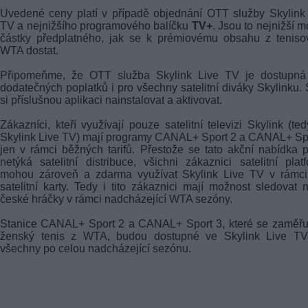
Uvedené ceny platí v případě objednání OTT služby Skylink
TV a nejnižšího programového balíčku
TV+
. Jsou to nejnižší 
částky předplatného, jak se k prémiovému obsahu z teniso
WTA dostat.
Připomeňme, že OTT služba Skylink Live TV je dostupná
dodatečných poplatků i pro všechny satelitní diváky Skylinku. 
si příslušnou aplikaci nainstalovat a aktivovat.
Zákazníci, kteří využívají pouze satelitní televizi Skylink (te
Skylink Live TV) mají programy CANAL+ Sport 2 a CANAL+ Sp
jen v rámci běžných tarifů. Přestože se tato akční nabídka 
netýká satelitní distribuce, všichni zákaznici satelitní plat
mohou zároveň a zdarma využívat Skylink Live TV v rámci
satelitní karty. Tedy i tito zákaznici mají možnost sledovat 
české hráčky v rámci nadcházející WTA sezóny.
Stanice CANAL+ Sport 2 a CANAL+ Sport 3, které se zaměřu
ženský tenis z WTA, budou dostupné ve Skylink Live TV
všechny po celou nadcházející sezónu.