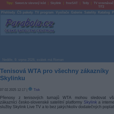
Tipy:
Sweet.tv slevový kód
Skylink
freeSAT
Telly
TV srovnávač
T/T2
Přehledy
ČS pakety
TV program
Vysílače
Galerie
Satelity
Katalog
P
Parabola.cz
Neděle, 9. srpna 2026, svátek má Roman
Tenisová WTA pro všechny zákazníky
Skylinku
07.02.2025 12:17
|
Tisk
Přenosy z tenisových turnajů WTA mohou sledovat vši
zákazníci česko-slovenské satelitní platformy
Skylink
a intern
služby Skylink Live TV a to bez jakýchkoliv dodatečných poplat