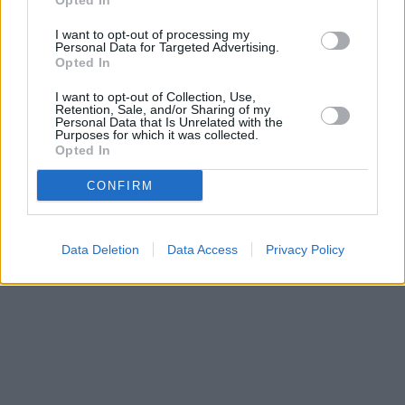
Opted In
I want to opt-out of processing my
Personal Data for Targeted Advertising.
Opted In
Prima sport - co nabídne v prvním
Kdy a kde bude Prima sport k
vysílacím týdnu
naladění na Skylinku
I want to opt-out of Collection, Use,
Retention, Sale, and/or Sharing of my
Personal Data that Is Unrelated with the
Purposes for which it was collected.
Opted In
Parabola.cz
- web o satelitní, terestrické a kabelové televizi, © 2000–202
•
O webu parabola.cz
•
O souborech cookies
•
Inzerce
•
Kontakt
•
Dovolená u moře
•
Bazény
CONFIRM
Data Deletion
Data Access
Privacy Policy