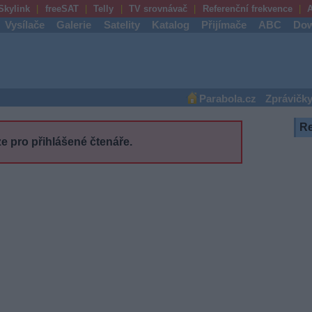
Skylink
freeSAT
Telly
TV srovnávač
Referenční frekvence
A
Vysílače
Galerie
Satelity
Katalog
Přijímače
ABC
Dow
Parabola.cz
Zprávičk
R
e pro přihlášené čtenáře.