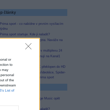
p články
Prima sport - co nabídne v prvním vysílacím
týdnu
Prima sport startuje. Kde ji naladit?
Prima sport odstartuje 17. srpna. Naváže na
stanici Sporty TV
Prima Sport začala testovat v multiplexu 24
Arena Sport 1 a 2 se přejmenují na Kanal1
sonal or
Sport a Kanal1 Xtra
ection to
Skylink: FILMBOX+ One SK překlopen do HD
ou may
MAGENTA TV: Novinka ve Videotéce, Spider-
 personal
Man maraton i nový kanál Prima sport
out of the
 downstream
p známky
B’s List of
Ochutnávka skončila. Vantage Music opět
opustil satelit
Prima sport startuje. Kde ji naladit?