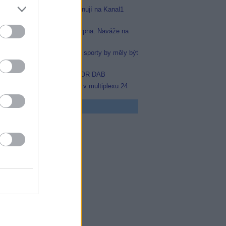
Arena Sport 1 a 2 se přejmenují na Kanal1
Sport a Kanal1 Xtra
Prima sport odstartuje 17. srpna. Naváže na
stanici Sporty TV
Nejvíce čtenářů si myslí, že sporty by měly být
na jednom místě
Black FM v multiplexu COLOR DAB
Prima Sport začala testovat v multiplexu 24
 program
5 Vyprávěj
5 Všechnopárty
0 Hercule Poirot
0 Bez motivu
5 Smrt na Nilu
00 Ohněm a mečem (2/2)
0 Lítá v tom
5 Farma Česko II (28)