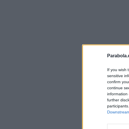
Parabola.
If you wish 
sensitive in
confirm you
continue se
information 
further disc
participants
Downstream 