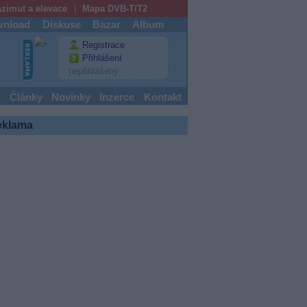
zimut a elevace
Mapa DVB-T/T2
nload
Diskuse
Bazar
Album
Registrace
Přihlášení
nepřihlášený
y
Články
Novinky
Inzerce
Kontakt
eklama