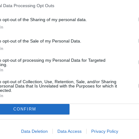
l Data Processing Opt Outs
o opt-out of the Sharing of my personal data.
In
o opt-out of the Sale of my Personal Data.
In
to opt-out of processing my Personal Data for Targeted
ing.
TV
In
o opt-out of Collection, Use, Retention, Sale, and/or Sharing
ersonal Data that Is Unrelated with the Purposes for which it
20:1
lected.
21:0
In
22:0
CONFIRM
20:0
21:4
00:
Data Deletion
Data Access
Privacy Policy
20:2
22:3