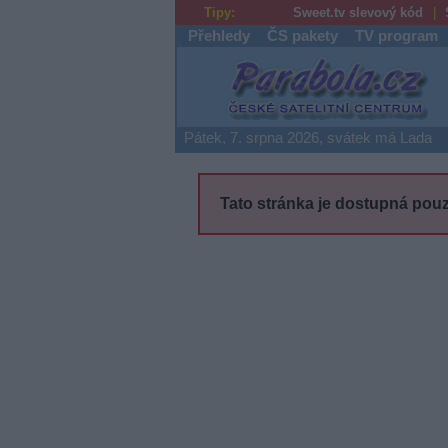
Tipy:
Sweet.tv slevový kód
Přehledy
ČS pakety
TV program
Parabola.cz
Pátek, 7. srpna 2026, svátek má Lada
Tato stránka je dostupná pouz