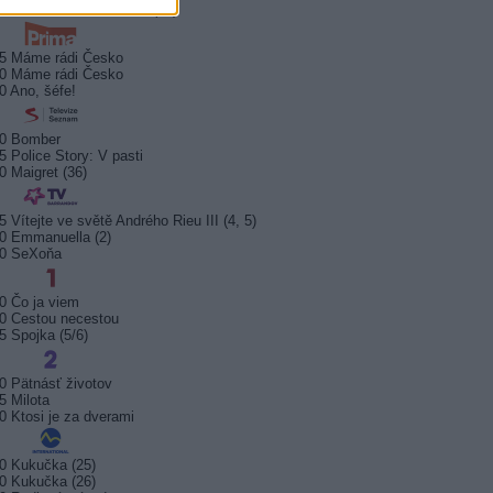
5 Kriminálka Miami VIII (13)
5 Máme rádi Česko
0 Máme rádi Česko
0 Ano, šéfe!
10 Bomber
5 Police Story: V pasti
0 Maigret (36)
5 Vítejte ve světě Andrého Rieu III (4, 5)
0 Emmanuella (2)
10 SeXoňa
0 Čo ja viem
0 Cestou necestou
5 Spojka (5/6)
0 Pätnásť životov
5 Milota
0 Ktosi je za dverami
0 Kukučka (25)
0 Kukučka (26)