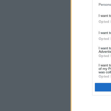
Persona
I want t
Opted 
I want t
Opted 
I want 
Advertis
Opted 
I want t
of my P
was col
Opted 