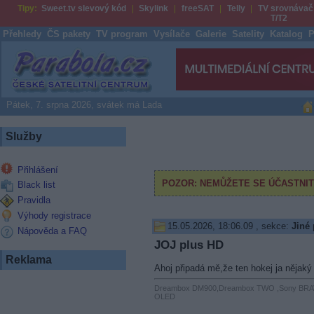
Tipy:
Sweet.tv slevový kód
Skylink
freeSAT
Telly
TV srovnávač
T/T2
Přehledy
ČS pakety
TV program
Vysílače
Galerie
Satelity
Katalog
P
Parabola.cz
Pátek, 7. srpna 2026, svátek má Lada
Služby
Přihlášení
Black list
Pravidla
Výhody registrace
15.05.2026, 18:06.09
, sekce:
Jiné
Nápověda a FAQ
JOJ plus HD
Reklama
Ahoj připadá mě,že ten hokej ja nějak
Dreambox DM900,Dreambox TWO ,Sony BRA
OLED