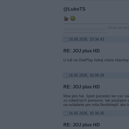
@LuboTS
_________________________ Vím,že nic nev
_________________________
16.05.2026, 15:34.43
RE: JOJ plus HD
U mě na OnePlay hokej včera všechny
16.05.2026, 16:09.28
RE: JOJ plus HD
Mne jeto fuk, šport pozerám len cez sat
zo súbežných prenosov, tak použijem ar
na ovládanie pre mňa flexibilnejší ako t
16.05.2026, 16:34.30
RE: JOJ plus HD