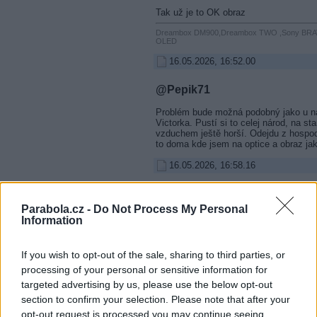
Tak už je to OK obraz
Dreambox DM900,Dreambox TWO ,Sony BRA
OLED
16.05.2026, 16:52.00
@Pepik71
Problém bude možná podobný jako u nás
Victorka. Pustí si to celej národ, na st
vzduchem ještě horší. Odejdu z hospod
to doma kde jsem na optice a obraz jak
16.05.2026, 16:58.16
RE: JOJ plus HD
Parabola.cz -
Do Not Process My Personal
Včera to cukalo dnes je to dobrý na sat
Information
Dreambox DM900,Dreambox TWO ,Sony BRA
OLED
If you wish to opt-out of the sale, sharing to third parties, or
16.05.2026, 20:47.51
processing of your personal or sensitive information for
targeted advertising by us, please use the below opt-out
@Pepik71
section to confirm your selection. Please note that after your
opt-out request is processed you may continue seeing
Jj.je to tak!! (i na Skylink livesk) to j