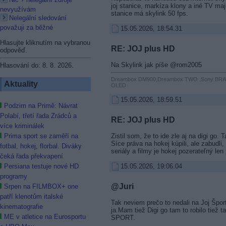
joj stanice, markíza klony a iné TV maj
nevyužívám
stanice má skylink 50 fps.
Nelegální sledování
považuji za běžné
15.05.2026, 18:54.31
Hlasujte kliknutím na vybranou
RE: JOJ plus HD
odpověď.
Na Skylink jak píše @rom2005
Hlasování do: 8. 8. 2026.
Dreambox DM900,Dreambox TWO ,Sony BRA
Aktuality
OLED
15.05.2026, 18:59.51
Podzim na Primě: Návrat
Polabí, třetí řada Zrádců a
RE: JOJ plus HD
více kriminálek
Zistil som, že to ide zle aj na digi go.
Prima sport se zaměří na
Síce práva na hokej kúpili, ale zabudli
fotbal, hokej, florbal. Diváky
seriály a filmy je hokej pozerateľný len
čeká řada překvapení
15.05.2026, 19:06.04
Persiana testuje nové HD
programy
@Juri
Srpen na FILMBOX+ one
patří klenotům italské
Tak neviem prečo to nedali na Joj Šport
kinematografie
ja.Mam tiež Digi go tam to robilo tiež 
ME v atletice na Eurosportu
SPORT.