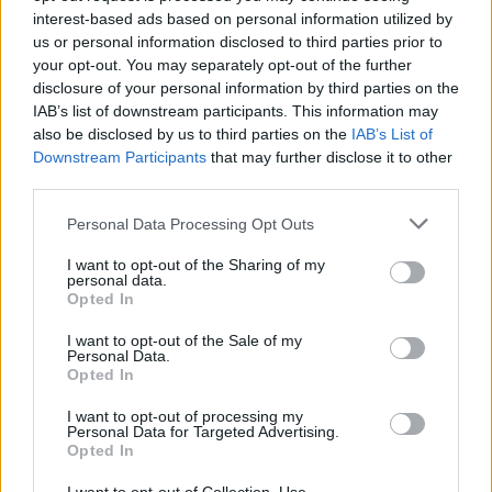
Ale JOJ plus,tam je to fakt divočina...
interest-based ads based on personal information utilized by
us or personal information disclosed to third parties prior to
_________________________ Vím,že nic nev
_________________________
your opt-out. You may separately opt-out of the further
disclosure of your personal information by third parties on the
17.05.2026, 00:57.12
IAB’s list of downstream participants. This information may
na i vysílání čt
also be disclosed by us to third parties on the
IAB’s List of
Downstream Participants
that may further disclose it to other
nic necuká
third parties.
Personal Data Processing Opt Outs
17.05.2026, 09:46.13
I want to opt-out of the Sharing of my
Blamage
personal data.
Opted In
Včera Češi velká blamage.
I want to opt-out of the Sale of my
DM 920, Unstable 19-2-2019 + GP4, Moteck SG
Personal Data.
85,2°E - 45°W), Emme Esse 125Al (multifeed 36°E
125Al (fix 56°E circ. pol.), Stab H-H 120 + 
Opted In
SF4008 (Abertis)+TBS5925
17.05.2026, 10:28.49
I want to opt-out of processing my
Personal Data for Targeted Advertising.
Opted In
@rom2005
Proč pak? Prehrať v nadstavenom čas