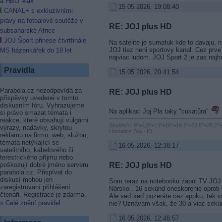
a HBO Max
15.05.2026, 19:08.40
CANAL+ s exkluzivními
právy na fotbalové soutěže v
RE: JOJ plus HD
subsaharské Africe
JOJ Šport přinese čtvrtfinále
Na satelite je sumafuk kde to davaju, 
JOJ tiez neni sportovy kanal. Cez prve
MS házenkářek do 18 let
najviac ludom. JOJ Sport 2 je zas najho
Pravidla
15.05.2026, 20:41.54
Parabola.cz nezodpovídá za
RE: JOJ plus HD
příspěvky uvedené v tomto
diskusním fóru. Vyhrazujeme
Na aplikaci Joj Pla taky "cukatůra"
si právo smazat témata i
reakce, které obsahují vulgární
Skylink//1,9°+4,8°+13°+16°+19.2°+23,5°+28,2°
výrazy, nadávky, skrytou
Homatics Box HD
reklamu na firmu, web, službu,
témata netýkající se
16.05.2026, 12:38.17
satelitního, kabelového či
terestrického příjmu nebo
RE: JOJ plus HD
poškozují dobré jméno serveru
parabola.cz. Přispívat do
diskusí mohou jen
Som teraz na notebooku zapol TV JOJ
zaregistrovaní přihlášení
Nórsko.. 16 sekúnd oneskorenie oproti 
čtenáři. Registrace je zdarma.
Ale veď keď pozeráte cez appku, tak v
» Celé znění pravidel
.
nie? Uznávam však, že 30 a viac sekún
16.05.2026, 12:48.57