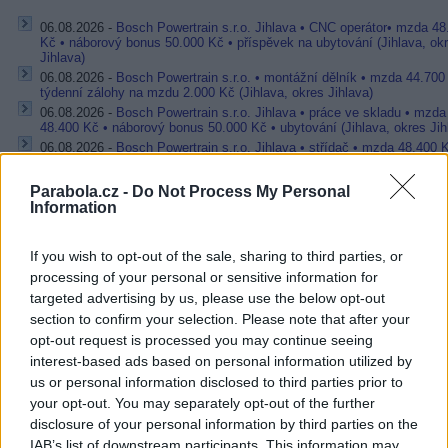
06.08.2026 -
Bosch Powertrain s.r.o. Jihlava • CNC operátor• mzda 48
Kč • náborový bonus 50.000 Kč • příspěvek na ubytování (Jihlava, ok
Jihlava)
06.08.2026 -
Bosch Powertrain s.r.o. • montážní dělník • mzda 44.700
týdenní zálohy na mzdu 2.000 Kč (Jihlava, okres Jihlava)
06.08.2026 -
Bosch Powertrain s.r.o. Jihlava • práce ve skladu • mzda
48.400 Kč • náborový bonus 50.000 Kč • ubytování (Jihlava, okres Jih
06.08.2026 -
Bosch Powertrain s.r.o. Jihlava • střídač • mzda 48.400 
příspěvek na ubytování (Jihlava, okres Jihlava)
06.08.2026 -
Bosch Powertrain s.r.o. • seřizování strojů • mzda 48.400
Parabola.cz -
Do Not Process My Personal
náborový bonus 100.000 Kč • ubytování (Jihlava, okres Jihlava)
Information
... další nabídky zaměstnání
If you wish to opt-out of the sale, sharing to third parties, or
processing of your personal or sensitive information for
Vybrané články
targeted advertising by us, please use the below opt-out
section to confirm your selection. Please note that after your
opt-out request is processed you may continue seeing
interest-based ads based on personal information utilized by
us or personal information disclosed to third parties prior to
your opt-out. You may separately opt-out of the further
disclosure of your personal information by third parties on the
IAB’s list of downstream participants. This information may