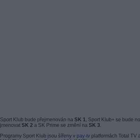
Sport Klub bude přejmenován na
SK 1
, Sport Klub+ se bude n
jmenovat
SK 2
a SK Prime se změní na
SK 3
.
Programy Sport Klub jsou šířeny v
pay-tv
platformách Total TV 