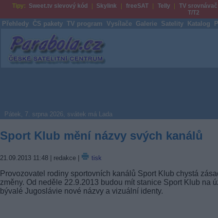
Tipy:
Sweet.tv slevový kód
Skylink
freeSAT
Telly
TV srovnávač
T/T2
Přehledy
ČS pakety
TV program
Vysílače
Galerie
Satelity
Katalog
P
Parabola.cz
Pátek, 7. srpna 2026, svátek má Lada
Sport Klub mění názvy svých kanálů
21.09.2013 11:48
| redakce |
tisk
Provozovatel rodiny sportovních kanálů Sport Klub chystá zása
změny. Od neděle 22.9.2013 budou mít stanice Sport Klub na 
bývalé Jugoslávie nové názvy a vizuální identy.