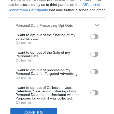
Prima sport - co nabídne v prvním
Kdy a kde bude Prima sport k
also be disclosed by us to third parties on the
IAB’s List of
vysílacím týdnu
naladění na Skylinku
Downstream Participants
that may further disclose it to other
third parties.
Personal Data Processing Opt Outs
I want to opt-out of the Sharing of my
personal data.
Opted In
I want to opt-out of the Sale of my
Personal Data.
Opted In
I want to opt-out of processing my
Personal Data for Targeted Advertising.
Opted In
Parabola.cz
- web o satelitní, terestrické a kabelové televizi, © 2000–202
•
O webu parabola.cz
•
O souborech cookies
•
Inzerce
•
Kontakt
I want to opt-out of Collection, Use,
•
Dovolená u moře
•
Bazény
Retention, Sale, and/or Sharing of my
Personal Data that Is Unrelated with the
Purposes for which it was collected.
Opted In
CONFIRM