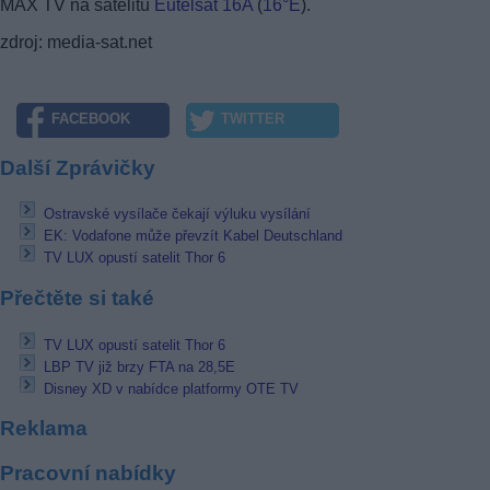
MAX TV na satelitu
Eutelsat 16A
(
16°E
).
zdroj: media-sat.net
FACEBOOK
TWITTER
Další Zprávičky
Ostravské vysílače čekají výluku vysílání
EK: Vodafone může převzít Kabel Deutschland
TV LUX opustí satelit Thor 6
Přečtěte si také
TV LUX opustí satelit Thor 6
LBP TV již brzy FTA na 28,5E
Disney XD v nabídce platformy OTE TV
Reklama
Pracovní nabídky