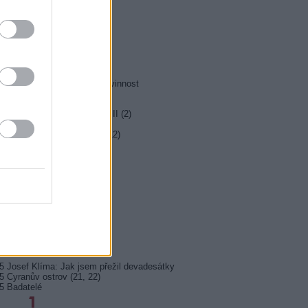
0 MOST! (6/8)
0 Nejlepší trapasy
5 Okno do hřbitova
0 Hrabě Monte Christo (3/8)
5 Hrabě Monte Christo (4/8)
0 Jesse Stone: Ztracená nevinnost
0 Případy mimořádné Marty II (2)
5 Farma Česko II (27)
5 Kriminálka Las Vegas X (12)
5 Den poté
0 Inkognito
5 Ano, šéfe!
0 Duše jako kaviár
5 Pozor, je ozbrojen!
5 Maigret (35)
5 Josef Klíma: Jak jsem přežil devadesátky
5 Cyranův ostrov (21, 22)
5 Badatelé