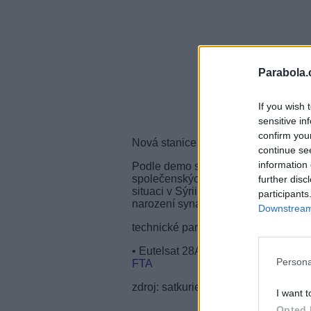
Parabola.
If you wish 
sensitive in
confirm you
Nová stanice již vysílá krátké propag
continue se
information 
Podle demo smyčky stanice bude LBP
společenských problémech na světě.
further disc
situaci v Sýrii či lesních požárech ve
participants
narození syna Kate a Williama).
Downstream 
technické parametry:
• Eutelsat 28A (
28,5°E
), freq. 11,4
Persona
FTA
zdroj: satkurier.pl
I want t
Opted 