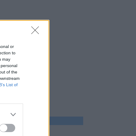
sonal or
ection to
ou may
 personal
out of the
 downstream
B’s List of
 program