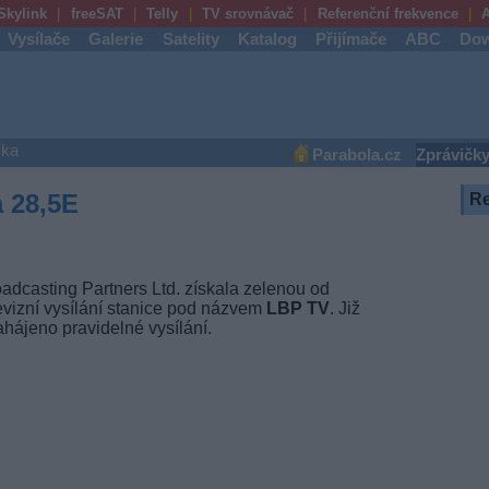
Skylink
freeSAT
Telly
TV srovnávač
Referenční frekvence
A
Vysílače
Galerie
Satelity
Katalog
Přijímače
ABC
Dow
ška
Parabola.cz
Zprávičk
a 28,5E
R
adcasting Partners Ltd. získala zelenou od
evizní vysílání stanice pod názvem
LBP TV
. Již
hájeno pravidelné vysílání.