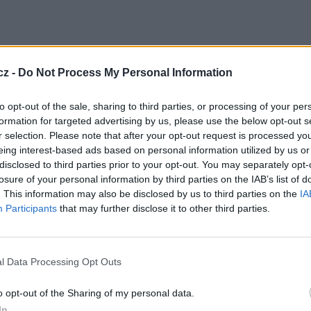
cz -
Do Not Process My Personal Information
to opt-out of the sale, sharing to third parties, or processing of your per
formation for targeted advertising by us, please use the below opt-out s
r selection. Please note that after your opt-out request is processed y
ační materiály.
eing interest-based ads based on personal information utilized by us or
disclosed to third parties prior to your opt-out. You may separately opt-
 TV vysílat mj. reportáže o událostech a
 Nebudou chybět ani dramatická témata (o složité
losure of your personal information by third parties on the IAB’s list of
 státě Colorado) a i pozitivní témata (např.
. This information may also be disclosed by us to third parties on the
IA
Participants
that may further disclose it to other third parties.
28 GHz, pol. H, SR 27500, FEC 2/3, DVB-S/QPSK,
l Data Processing Opt Outs
TV
o opt-out of the Sharing of my personal data.
In