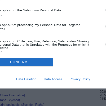
20:1
21:0
R
o opt-out of the Sale of my Personal Data.
22:1
In
20:0
to opt-out of processing my Personal Data for Targeted
20:5
ing.
21:5
 programy
In
 TV
ál
20:2
o opt-out of Collection, Use, Retention, Sale, and/or Sharing
21:2
ersonal Data that Is Unrelated with the Purposes for which it
22:3
lected.
In
20:1
 TV
22:4
a 5W
CONFIRM
23:4
konce roku
20:1
22:3
Data Deletion
Data Access
Privacy Policy
23:5
20:0
 (Okres Prachatice)
20:5
21:5
raha - východ)
dní spolupráci (Suchdol, Praha)