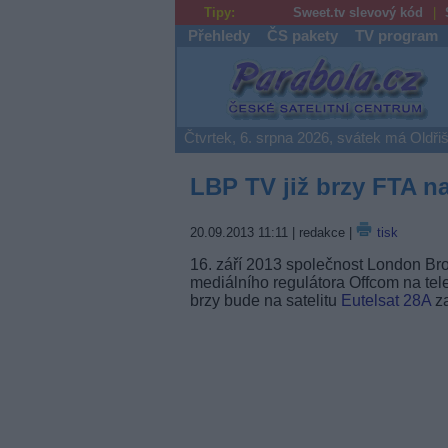
Tipy:
Sweet.tv slevový kód
Přehledy
ČS pakety
TV program
Parabola.cz
Čtvrtek, 6. srpna 2026, svátek má Oldři
LBP TV již brzy FTA n
20.09.2013 11:11
| redakce |
tisk
16. září 2013 společnost London Bro
mediálního regulátora Offcom na tel
brzy bude na satelitu
Eutelsat 28A
za