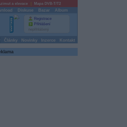
zimut a elevace
Mapa DVB-T/T2
nload
Diskuse
Bazar
Album
Registrace
Přihlášení
nepřihlášený
y
Články
Novinky
Inzerce
Kontakt
eklama