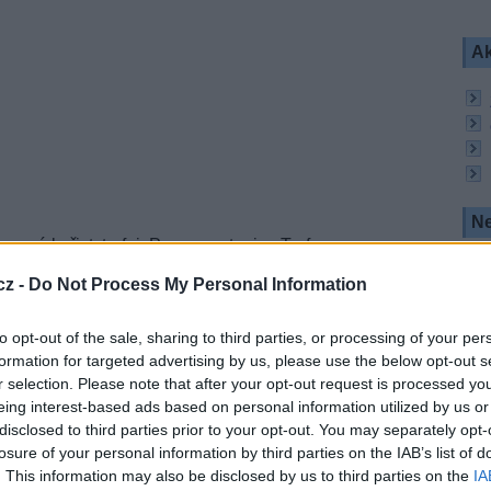
Ak
Ne
mená kořist, trofej. Program stanice Trofey se
m jazyce - kromě pořadů o rybaření a lovu diváci
cz -
Do Not Process My Personal Information
 týkající se sběru lesních plodů, hub a bylin.
to opt-out of the sale, sharing to third parties, or processing of your per
í a lovu
formation for targeted advertising by us, please use the below opt-out s
r selection. Please note that after your opt-out request is processed y
eing interest-based ads based on personal information utilized by us or
pol. H, SR 27500, FEC 3/4, DVB-S/QPSK,
FTA
disclosed to third parties prior to your opt-out. You may separately opt-
losure of your personal information by third parties on the IAB’s list of
. This information may also be disclosed by us to third parties on the
IA