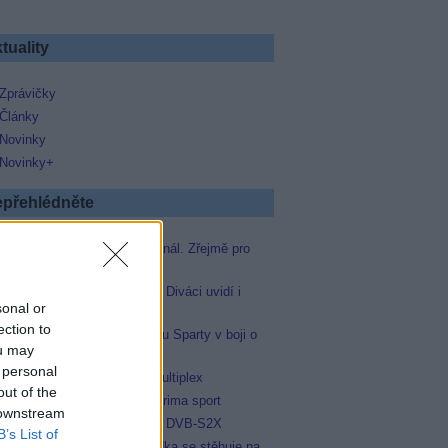
tuality
Zprávičky
Články
Novinky
Novinky+
přehlédněte
Skylink spustil nový Test kanál. Zřejmě pro
Prima sport
Oneplay zařadí Prima sport. Diváci uvidí i
sonal or
zápas Sparty proti Lyonu
ection to
Prima sport odvysílá i odvetu Sparty v boji o
ou may
Ligu mistrů
 personal
Operátor Du převzal další multiplex
out of the
Antik TV potvrdil zařazení Prima sport
 downstream
Televisa Networks přešla na DVB-S2X
B’s List of
Talkshow 7 pádů Honzy Dědka se stěhuje na