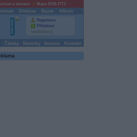
zimut a elevace
Mapa DVB-T/T2
nload
Diskuse
Bazar
Album
Registrace
Přihlášení
nepřihlášený
y
Články
Novinky
Inzerce
Kontakt
eklama