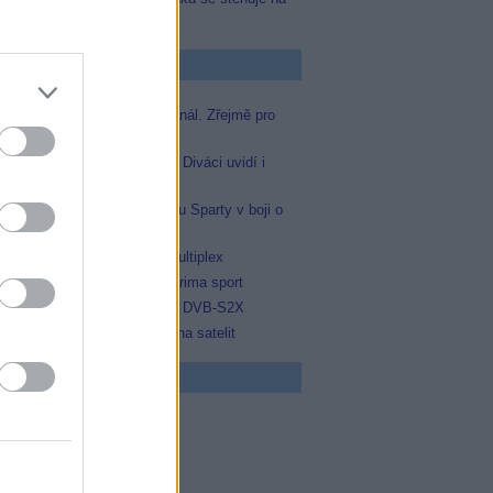
Televizi Seznam
p Zprávičky
Skylink spustil nový Test kanál. Zřejmě pro
Prima sport
Oneplay zařadí Prima sport. Diváci uvidí i
zápas Sparty proti Lyonu
Prima sport odvysílá i odvetu Sparty v boji o
Ligu mistrů
Operátor Du převzal další multiplex
Antik TV potvrdil zařazení Prima sport
Televisa Networks přešla na DVB-S2X
Ukrajinská Super+ se vrací na satelit
 program
5 Zázraky přírody
0 Chalupáři (4/11)
5 Všechnopárty