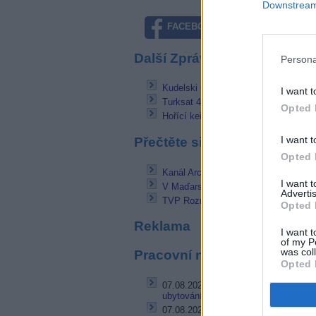
Downstream 
FACEBOOK
TWITTE
Další Zprávičky
Persona
Kudelski Group potvrdil akvizici Con
I want t
Turksat 4A s prvními testovacími TV 
Opted 
Hořící keř: Hlavní cena na Mezináro
I want t
Přečtěte si také
Opted 
Kanál Archyz 24 v nabídce Trikolor T
I want 
V Maďarsku odstartoval C8. U nás bu
Advertis
TVP Rozrywka International odstartuj
Opted 
Reklama
I want t
of my P
was col
Pracovní nabídky
Opted 
07.08.2026 -
Bosch Powertrain s.r.o. 
ubytování (Jihlava, okres Jihlava)
07.08.2026 -
Bosch Powertrain s.r.o.