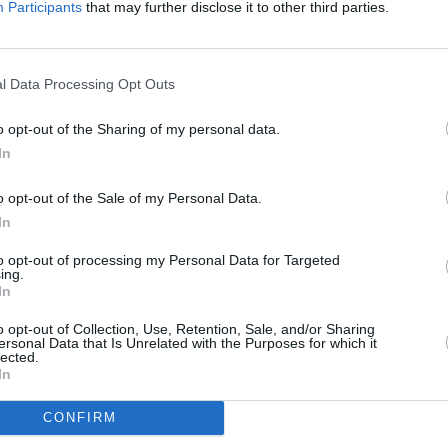
Participants
that may further disclose it to other third parties.
R
To
l Data Processing Opt Outs
axu
o opt-out of the Sharing of my personal data.
signály
In
dním filmovém festivalu v Hongkongu
o opt-out of the Sale of my Personal Data.
In
V
to opt-out of processing my Personal Data for Targeted
de brzy také
ing.
e 26. března
In
o opt-out of Collection, Use, Retention, Sale, and/or Sharing
TV
ersonal Data that Is Unrelated with the Purposes for which it
lected.
In
Jihlava • linkový střídač • mzda 48.400 Kč • příspěvek na
20:0
CONFIRM
21:2
 Jihlava • obsluha CNC strojů • mzda 48.400 Kč • náborový
22:0