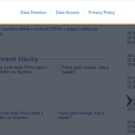
vání (Jihlava, okres Jihlava)
ická zařízení údržby (m/ž) (tř. Václava Klementa 869, Mladá
20:0
Data Deletion
Data Access
Privacy Policy
21:4
 Jihlava • CNC operátor• mzda 48.400 Kč • náborový bonus
00:0
ihlava, okres Jihlava)
 • montážní dělník • mzda 44.700 Kč • týdenní zálohy na
20:2
a)
22:5
01:0
20:1
brané články
21:3
22:4
20:1
21:2
22:3
20:0
21:0
21:
a kde bude Prima sport k
Prima sport startuje. Kde ji
Prima 
dění na Skylinku
naladit?
Naváže
20:3
22:0
23:0