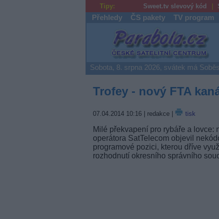
Tipy:
Sweet.tv slevový kód
Přehledy
ČS pakety
TV program
Parabola.cz
Sobota, 8. srpna 2026, svátek má Soběs
Trofey - nový FTA kaná
07.04.2014 10:16
| redakce |
tisk
Milé překvapení pro rybáře a lovce: n
operátora SatTelecom objevil nekódo
programové pozici, kterou dříve vyu
rozhodnutí okresního správního soud