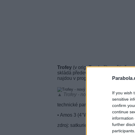
Trofey
(v orig. Трофей) v ruštině zna
skládá především z programů v ruské
Parabola.
najdou v programu zajímavé informace
If you wish 
▲ Trofey - nový FTA kanál o rybařen
sensitive in
technické parametry:
confirm you
continue se
• Amos 3 (4°W), freq. 11,389 GHz, 
information 
further disc
zdroj: satkurier.pl
participants