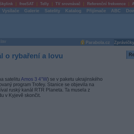
Skylink
freeSAT
Telly
TV srovnávač
Referenční frekvence
A
Vysílače
Galerie
Satelity
Katalog
Přijímače
ABC
Dow
lav
Parabola.cz
Zprávičk
l o rybaření a lovu
R
a satelitu
Amos 3
4°W
) se v paketu ukrajinského
vaný program Trofey. Stanice se objevila na
žíval ruský kanál RTR Planeta. Ta musela z
u v Kyjevě skončit.