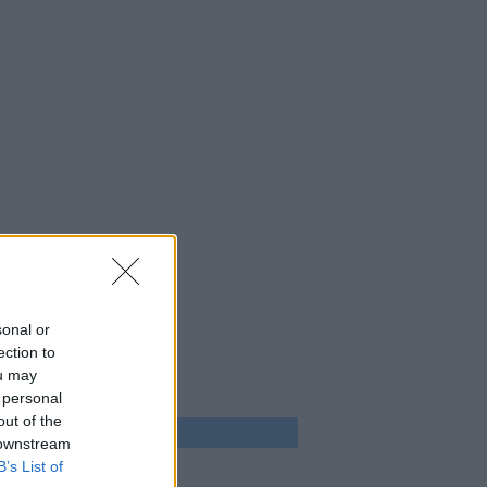
sonal or
ection to
ou may
 personal
out of the
 program
 downstream
B’s List of