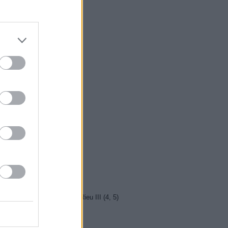
5 Vyprávěj
5 Všechnopárty
0 Hercule Poirot
0 Bez motivu
5 Smrt na Nilu
00 Ohněm a mečem (2/2)
0 Lítá v tom
5 Farma Česko II (28)
5 Kriminálka Miami VIII (13)
5 Máme rádi Česko
0 Máme rádi Česko
0 Ano, šéfe!
10 Bomber
5 Police Story: V pasti
0 Maigret (36)
5 Vítejte ve světě Andrého Rieu III (4, 5)
0 Emmanuella (2)
10 SeXoňa