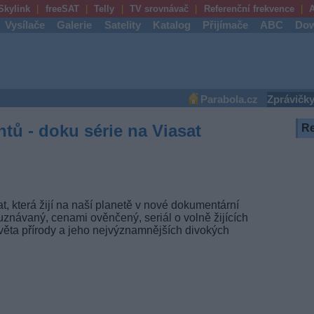
Skylink
freeSAT
Telly
TV srovnávač
Referenční frekvence
A
Vysílače
Galerie
Satelity
Katalog
Přijímače
ABC
Dow
Parabola.cz
Zprávičk
ntů - doku série na Viasat
R
t, která žijí na naší planetě v nové dokumentární
 uznávaný, cenami ověnčený, seriál o volně žijících
světa přírody a jeho nejvýznamnějších divokých