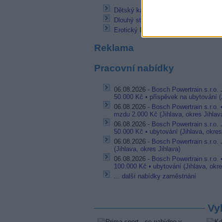
Dětský kanál Boomerang prochází r
Dlouhý stín - doku seriál na Viasat Hi
Erotický Dusk! rozšiřuje distribuci v 
Reklama
Pracovní nabídky
06.08.2026 -
Bosch Powertrain s.r.o.
50.000 Kč • příspěvek na ubytování (J
06.08.2026 -
Bosch Powertrain s.r.o.
mzdu 2.000 Kč (Jihlava, okres Jihlav
06.08.2026 -
Bosch Powertrain s.r.o.
50.000 Kč • ubytování (Jihlava, okres
06.08.2026 -
Bosch Powertrain s.r.o. 
(Jihlava, okres Jihlava)
06.08.2026 -
Bosch Powertrain s.r.o. 
100.000 Kč • ubytování (Jihlava, okre
... další nabídky zaměstnání
Vy