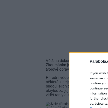
Většina dokumentů o volně žijících ži
Parabola.
Zkoumáním jejich anatomie ale seriál 
tvorové opravdu žijí a fungují.
If you wish 
Přírodní vědec Mark Evans a tým odb
sensitive in
některá z nejpopulárnějších a tajemn
confirm you
budou jejich těla otevírat a důkladn
continue se
ukrytou za jejich mnohaletou evoluc
information 
vidět rarity a zázraky přírody, které
further disc
participants
▲ Uvnitř přírodních gigantů - doku s