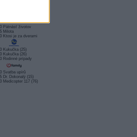
0 Čo ja viem
0 Cestou necestou
5 Spojka (5/6)
0 Pätnásť životov
5 Milota
0 Ktosi je za dverami
0 Kukučka (25)
0 Kukučka (26)
0 Rodinné prípady
0 Svatba upírů
5 Dr. Dokonalý (15)
0 Medicopter 117 (76)