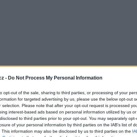
vočiších ukazuje, jak se zvířata chovají.
cz -
Do Not Process My Personal Information
Uvnitř přírodních gigantů odhaluje, jak tito
to opt-out of the sale, sharing to third parties, or processing of your per
orníků na anatomii, evoluci a chování, podrobí
formation for targeted advertising by us, please use the below opt-out s
ých velkých zvířat pitvě. Současně s tím, jak se
r selection. Please note that after your opt-out request is processed y
ě zkoumat, vám ale pitva navíc odhalí také vědu,
eing interest-based ads based on personal information utilized by us or
í a rozvojem. Budete tak mít jedinečnou možnost
disclosed to third parties prior to your opt-out. You may separately opt-
 jsou normálnímu oku neviditelné.
TV
losure of your personal information by third parties on the IAB’s list of
. This information may also be disclosed by us to third parties on the
IA
érie na Viasat Nature