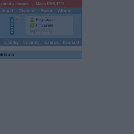
zimut a elevace
Mapa DVB-T/T2
nload
Diskuse
Bazar
Album
Registrace
Přihlášení
nepřihlášený
y
Články
Novinky
Inzerce
Kontakt
eklama