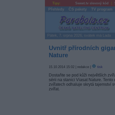
Tipy:
Sweet.tv slevový kód
Přehledy
ČS pakety
TV program
Parabola.cz
Pátek, 7. srpna 2026, svátek má Lada
Uvnitř přírodních giga
Nature
15.10.2014 15:02
| redakce |
tisk
Dostaňte se pod kůži největších zvířa
sérii na stanici Viasat Nature. Tento
zvířatech odhaluje skrytá tajemství 
zvířat.