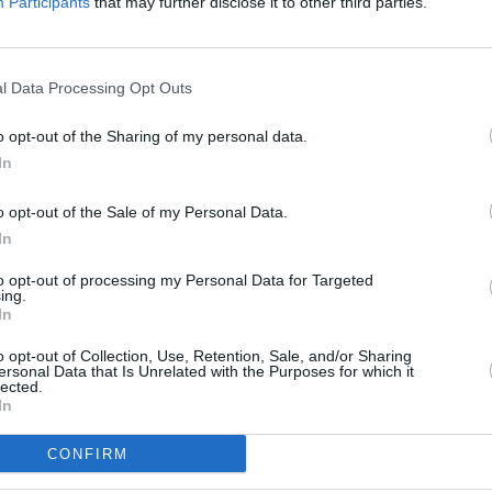
Participants
that may further disclose it to other third parties.
20:1
va celý svět, aby našel odpovědi na to, jak
21:0
22:0
a úžasná zvířata, jako je například lední medvěd,
mon Watt bude testovat jejich fyziologii v místě
l Data Processing Opt Outs
wkins pak ukáže, jak evoluce přetvořila jejich
20:0
21:4
00:
o opt-out of the Sharing of my personal data.
dělí od 17. listopadu do 22. prosince 2014 v 19:15
In
20:2
22:3
o opt-out of the Sale of my Personal Data.
23:5
In
20:1
to opt-out of processing my Personal Data for Targeted
22:0
R
ing.
23:5
In
20:
o opt-out of Collection, Use, Retention, Sale, and/or Sharing
22:1
ersonal Data that Is Unrelated with the Purposes for which it
00:3
 na 28,5E
lected.
In
ebrandem
20:0
kých regulátorů
21:4
CONFIRM
23: