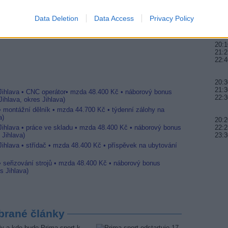
20:3
ebrandem
22:0
Data Deletion
Data Access
Privacy Policy
story
22:3
Evropě
20:1
21:2
22:4
20:3
21:3
 Jihlava • CNC operátor• mzda 48.400 Kč • náborový bonus
22:3
ihlava, okres Jihlava)
 • montážní dělník • mzda 44.700 Kč • týdenní zálohy na
a)
20:2
 Jihlava • práce ve skladu • mzda 48.400 Kč • náborový bonus
22:2
 Jihlava)
23:3
Jihlava • střídač • mzda 48.400 Kč • příspěvek na ubytování
• seřizování strojů • mzda 48.400 Kč • náborový bonus
s Jihlava)
brané články