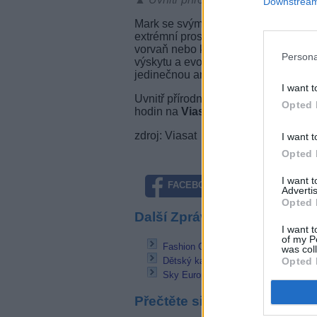
Downstream 
Mark se svým týmem procestuje doslo
extrémní prostředí utvářelo podivná 
vorvaň nebo kožatka velká. Biolog Si
Persona
výskytu a evoluční biolog Richard Da
jedinečnou anatomii.
I want t
Uvnitř přírodních gigantů vždy v pon
Opted 
hodin na
Viasat Nature
.
zdroj: Viasat
I want t
Opted 
I want 
FACEBOOK
TWITTE
Advertis
Opted 
Další Zprávičky
I want t
of my P
Fashion One s jiným programem FTA
was col
Opted 
Dětský kanál Boomerang prochází r
Sky Europe dostal zelenou od němec
Přečtěte si také