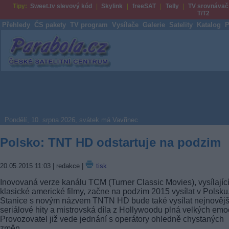
Tipy:
Sweet.tv slevový kód
Skylink
freeSAT
Telly
TV srovnávač
T/T2
Přehledy
ČS pakety
TV program
Vysílače
Galerie
Satelity
Katalog
P
Parabola.cz
Pondělí, 10. srpna 2026, svátek má Vavřinec
Polsko: TNT HD odstartuje na podzim
20.05.2015 11:03
| redakce |
tisk
Inovovaná verze kanálu TCM (Turner Classic Movies), vysílajíc
klasické americké filmy, začne na podzim 2015 vysílat v Polsku
Stanice s novým názvem TNTN HD bude také vysílat nejnovějš
seriálové hity a mistrovská díla z Hollywoodu plná velkých emoc
Provozovatel již vede jednání s operátory ohledně chystaných
změn.