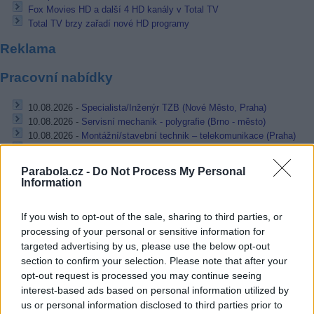
Fox Movies HD a další 4 HD kanály v Total TV
Total TV brzy zařadí nové HD programy
Reklama
Pracovní nabídky
10.08.2026 -
Specialista/Inženýr TZB (Nové Město, Praha)
10.08.2026 -
Servisní mechanik - polygrafie (Brno - město)
10.08.2026 -
Montážní/stavební technik – telekomunikace (Praha)
10.08.2026 -
Dokumentarista optických sítí (Horní Počernice, Praha)
10.08.2026 -
Specialista optických sítí (Praha)
Parabola.cz -
Do Not Process My Personal
... další nabídky zaměstnání
Information
If you wish to opt-out of the sale, sharing to third parties, or
Vybrané články
processing of your personal or sensitive information for
targeted advertising by us, please use the below opt-out
section to confirm your selection. Please note that after your
opt-out request is processed you may continue seeing
interest-based ads based on personal information utilized by
us or personal information disclosed to third parties prior to