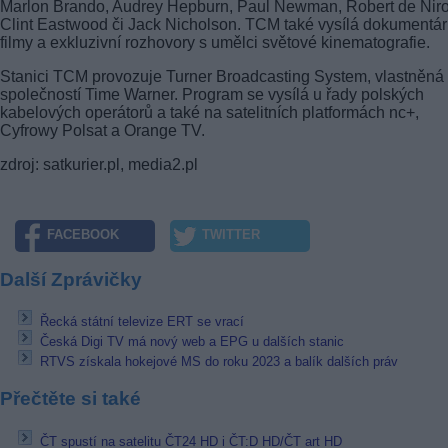
Marlon Brando, Audrey Hepburn, Paul Newman, Robert de Niro
Clint Eastwood či Jack Nicholson. TCM také vysílá dokumentár
filmy a exkluzivní rozhovory s umělci světové kinematografie.
Stanici TCM provozuje Turner Broadcasting System, vlastněná
společností Time Warner. Program se vysílá u řady polských
kabelových operátorů a také na satelitních platformách nc+,
Cyfrowy Polsat a Orange TV.
zdroj: satkurier.pl, media2.pl
FACEBOOK
TWITTER
Další Zprávičky
Řecká státní televize ERT se vrací
Česká Digi TV má nový web a EPG u dalších stanic
RTVS získala hokejové MS do roku 2023 a balík dalších práv
Přečtěte si také
ČT spustí na satelitu ČT24 HD i ČT:D HD/ČT art HD