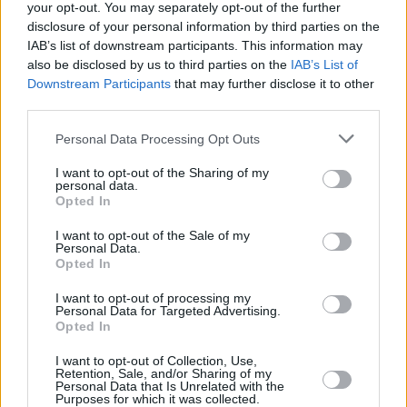
your opt-out. You may separately opt-out of the further
disclosure of your personal information by third parties on the
Prima sport - co nabídne v prvním
Kdy a kde bude Prima sport k
IAB’s list of downstream participants. This information may
vysílacím týdnu
naladění na Skylinku
also be disclosed by us to third parties on the
IAB’s List of
Downstream Participants
that may further disclose it to other
third parties.
Personal Data Processing Opt Outs
I want to opt-out of the Sharing of my
personal data.
Opted In
I want to opt-out of the Sale of my
Personal Data.
Opted In
I want to opt-out of processing my
Personal Data for Targeted Advertising.
Opted In
Parabola.cz
- web o satelitní, terestrické a kabelové televizi, © 2000–202
•
O webu parabola.cz
•
O souborech cookies
•
Inzerce
•
Kontakt
I want to opt-out of Collection, Use,
•
Dovolená u moře
•
Bazény
Retention, Sale, and/or Sharing of my
Personal Data that Is Unrelated with the
Purposes for which it was collected.