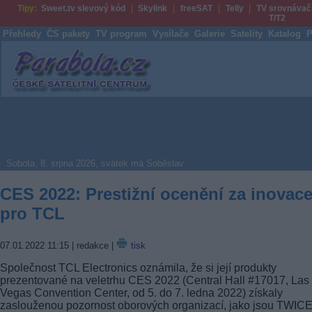
Tipy:
Sweet.tv slevový kód
Skylink
freeSAT
Telly
TV srovnávač
T/T2
Přehledy
ČS pakety
TV program
Vysílače
Galerie
Satelity
Katalog
P
Parabola.cz
Sobota, 8. srpna 2026, svátek má Soběslav
CES 2022: Prestižní ocenění za inovac
pro TCL
07.01.2022 11:15
| redakce |
tisk
Společnost TCL Electronics oznámila, že si její produkty
prezentované na veletrhu CES 2022 (Central Hall #17017, Las
Vegas Convention Center, od 5. do 7. ledna 2022) získaly
zaslouženou pozornost oborových organizací, jako jsou TWICE