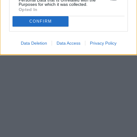
Parabola.cz
Purposes for which it was collected.
- web o satelitní, terestrické a kabelové televizi, © 2000–202
•
O webu parabola.cz
•
O souborech cookies
•
Inzerce
•
Kontakt
Opted In
•
Dovolená u moře
•
Bazény
CONFIRM
Data Deletion
Data Access
Privacy Policy