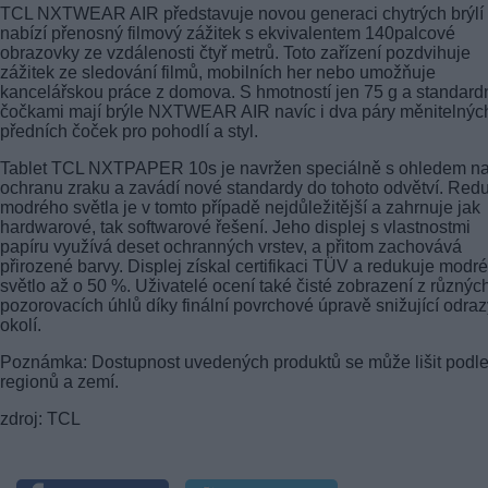
TCL NXTWEAR AIR představuje novou generaci chytrých brýlí
nabízí přenosný filmový zážitek s ekvivalentem 140palcové
obrazovky ze vzdálenosti čtyř metrů. Toto zařízení pozdvihuje
zážitek ze sledování filmů, mobilních her nebo umožňuje
kancelářskou práce z domova. S hmotností jen 75 g a standard
čočkami mají brýle NXTWEAR AIR navíc i dva páry měnitelnýc
předních čoček pro pohodlí a styl.
Tablet TCL NXTPAPER 10s je navržen speciálně s ohledem n
ochranu zraku a zavádí nové standardy do tohoto odvětví. Red
modrého světla je v tomto případě nejdůležitější a zahrnuje jak
hardwarové, tak softwarové řešení. Jeho displej s vlastnostmi
papíru využívá deset ochranných vrstev, a přitom zachovává
přirozené barvy. Displej získal certifikaci TÜV a redukuje modré
světlo až o 50 %. Uživatelé ocení také čisté zobrazení z různýc
pozorovacích úhlů díky finální povrchové úpravě snižující odraz
okolí.
Poznámka: Dostupnost uvedených produktů se může lišit podl
regionů a zemí.
zdroj: TCL