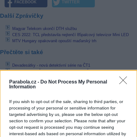
FACEBOOK
TWITTER
Další Zprávičky
Magyar Telekom ukončí DTH službu
CES 2022: TCL představila nejtenčí 85palcový televizor Mini LED
MTV Hungary opakovaně opouští maďarský trh
Přečtěte si také
Devadesátky - nová detektivní série na ČT1
Rodinný seriál Špunti na cestě přijíždí na ČT1
Nevlastní sestry spojené utrpením uvede TV Spektrum
Parabola.cz -
Do Not Process My Personal
Information
Reklama
Pracovní nabídky
If you wish to opt-out of the sale, sharing to third parties, or
processing of your personal or sensitive information for
targeted advertising by us, please use the below opt-out
07.08.2026 -
Bosch Powertrain s.r.o. Jihlava • linkový střídač • mzda
48.400 Kč • příspěvek na ubytování (Jihlava, okres Jihlava)
section to confirm your selection. Please note that after your
07.08.2026 -
Bosch Powertrain s.r.o. Jihlava • obsluha CNC strojů • 
opt-out request is processed you may continue seeing
48.400 Kč • náborový bonus 50.000 Kč • příspěvek na ubytování (Jihl
interest-based ads based on personal information utilized by
okres Jihlava)