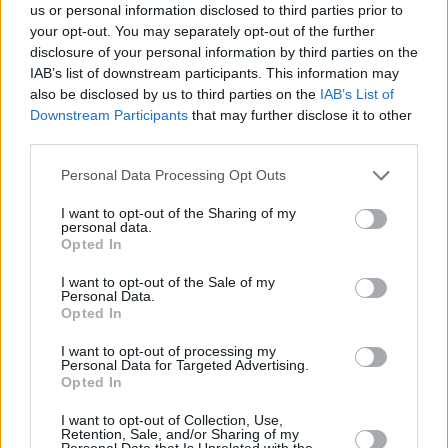
us or personal information disclosed to third parties prior to
07.08.2026 -
Specialista pro elektronická zařízení údržby (m/ž) (tř. Vá
Klementa 869, Mladá Boleslav II)
your opt-out. You may separately opt-out of the further
06.08.2026 -
Bosch Powertrain s.r.o. Jihlava • CNC operátor• mzda 48
disclosure of your personal information by third parties on the
Kč • náborový bonus 50.000 Kč • příspěvek na ubytování (Jihlava, ok
IAB’s list of downstream participants. This information may
Jihlava)
also be disclosed by us to third parties on the
IAB’s List of
06.08.2026 -
Bosch Powertrain s.r.o. • montážní dělník • mzda 44.700
týdenní zálohy na mzdu 2.000 Kč (Jihlava, okres Jihlava)
Downstream Participants
that may further disclose it to other
... další nabídky zaměstnání
third parties.
Personal Data Processing Opt Outs
Vybrané články
I want to opt-out of the Sharing of my
personal data.
Opted In
I want to opt-out of the Sale of my
Personal Data.
Opted In
I want to opt-out of processing my
Personal Data for Targeted Advertising.
Prima sport - co nabídne v prvním
Kdy a kde bude Prima sport k
Opted In
vysílacím týdnu
naladění na Skylinku
I want to opt-out of Collection, Use,
Retention, Sale, and/or Sharing of my
Personal Data that Is Unrelated with the