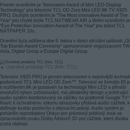
Prvním oceněním je “Innovation Award of Mini LED Display
Technology“ pro televizor TCL OD Zero Mini LED 8K TV X925
PRO. Druhým oceněním je “The Most innovative Award of The
Year“ pro chytré brýle TCL NXTWEAR AIR a třetím oceněním je
“Eye Protection Innovation Award of The Year“ pro tablet TCL
NXTPAPER 10s.
Ocenění byla udělena dne 6. ledna v rámci oficiální události „G
Top Brands Award Ceremony“ sponzorované organizacemi T
Asia, Digital Group a Europe Digital Group.
▲ Oceněné produkty TCL (foto: TCL)
Televizor X925 PRO je prvním televizorem s nejnovější technol
podsvícení TCL Mini LED OD Zero™. Televizor ve formátu 85 p
s rozlišením 8K je postaven na technologii Mini LED a přináší
revoluční výkon zobrazování, má ultratenký design a pohlcující
audio systém kombinovaný se zážitky na platformě Google TV
Navíc k úchvatnému výkonu obrazovky přidává audio zážitek, k
definuje kvalitu poslechu v obývacím pokoji. Audio systém je
poháněn reproduktory Onkyo pro prémiový pódiový zvuk se
zpracováním zvuku Dolby Atmos® 3D pro zážitek, který diváka
zcela obklopí.