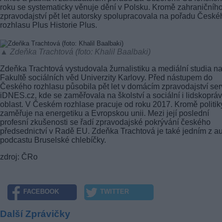
roku se systematicky věnuje dění v Polsku. Kromě zahraničníh
zpravodajství pět let autorsky spolupracovala na pořadu České
rozhlasu Plus Historie Plus.
▲ Zdeňka Trachtová (foto: Khalil Baalbaki)
Zdeňka Trachtová vystudovala žurnalistiku a mediální studia n
Fakultě sociálních věd Univerzity Karlovy. Před nástupem do
Českého rozhlasu působila pět let v domácím zpravodajství ser
iDNES.cz, kde se zaměřovala na školství a sociální i lidskopráv
oblast. V Českém rozhlase pracuje od roku 2017. Kromě politik
zaměřuje na energetiku a Evropskou unii. Mezi její poslední
profesní zkušenosti se řadí zpravodajské pokrývání českého
předsednictví v Radě EU. Zdeňka Trachtová je také jedním z au
podcastu Bruselské chlebíčky.
zdroj: ČRo
FACEBOOK
TWITTER
Další Zprávičky