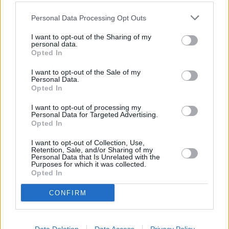
Vybrané články
Personal Data Processing Opt Outs
I want to opt-out of the Sharing of my
personal data.
Opted In
I want to opt-out of the Sale of my
Personal Data.
Opted In
I want to opt-out of processing my
Prima sport - co nabídne v prvním
Kdy a kde bude Prima sport k
Personal Data for Targeted Advertising.
vysílacím týdnu
naladění na Skylinku
Opted In
I want to opt-out of Collection, Use,
Retention, Sale, and/or Sharing of my
Parabola.cz
- web o satelitní, terestrické a kabelové televizi, © 2000–202
Personal Data that Is Unrelated with the
•
O webu parabola.cz
•
O souborech cookies
•
Inzerce
•
Kontakt
Purposes for which it was collected.
•
Dovolená u moře
•
Bazény
Opted In
CONFIRM