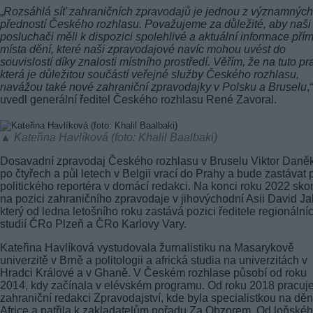
„
Rozsáhlá síť zahraničních zpravodajů je jednou z významných
předností Českého rozhlasu. Považujeme za důležité, aby naši
posluchači měli k dispozici spolehlivé a aktuální informace pří
místa dění, které naši zpravodajové navíc mohou uvést do
souvislostí díky znalosti místního prostředí. Věřím, že na tuto pra
která je důležitou součástí veřejné služby Českého rozhlasu,
navážou také nové zahraniční zpravodajky v Polsku a Bruselu
,“
uvedl generální ředitel Českého rozhlasu René Zavoral.
▲ Kateřina Havlíková (foto: Khalil Baalbaki)
Dosavadní zpravodaj Českého rozhlasu v Bruselu Viktor Daně
po čtyřech a půl letech v Belgii vrací do Prahy a bude zastávat 
politického reportéra v domácí redakci. Na konci roku 2022 skon
na pozici zahraničního zpravodaje v jihovýchodní Asii David Ja
který od ledna letošního roku zastává pozici ředitele regionální
studií ČRo Plzeň a ČRo Karlovy Vary.
Kateřina Havlíková vystudovala žurnalistiku na Masarykově
univerzitě v Brně a politologii a africká studia na univerzitách v
Hradci Králové a v Ghaně. V Českém rozhlase působí od roku
2014, kdy začínala v elévském programu. Od roku 2018 pracuje
zahraniční redakci Zpravodajství, kde byla specialistkou na děn
Africe a patřila k zakladatelům pořadu Za Obzorem. Od loňské