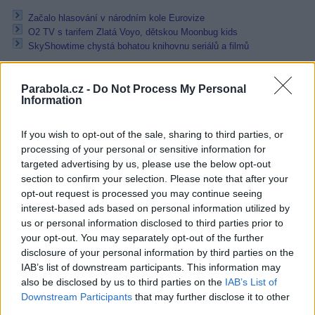
Začalo hlasování v národním kole Eurovize
O2 TV s tarifem Zlatá Voyo, dětskou Moonbug kids
SkyShowtime chystá bohatou knihovnu seriálů a filmů
Přečtěte si také
Parabola.cz -
Do Not Process My Personal
Information
Začalo hlasování v národním kole Eurovize
SkyShowtime chystá bohatou knihovnu seriálů a filmů
CBS Reality v lednu ve znamení bojů psů a koček
If you wish to opt-out of the sale, sharing to third parties, or
processing of your personal or sensitive information for
Reklama
targeted advertising by us, please use the below opt-out
section to confirm your selection. Please note that after your
Pracovní nabídky
opt-out request is processed you may continue seeing
interest-based ads based on personal information utilized by
06.08.2026 -
Hledáme montážní skupiny I jednotlivce pro montáž ván
us or personal information disclosed to third parties prior to
výzdoby (Slovenská republika, Maďarsko)
your opt-out. You may separately opt-out of the further
06.08.2026 -
Měřící technik - elektro (Okres Prachatice)
disclosure of your personal information by third parties on the
05.08.2026 -
Zámečník / Mechanik (Praha - východ)
IAB’s list of downstream participants. This information may
05.08.2026 -
Manažer/ka pro mezinárodní spolupráci (Suchdol, Praha)
05.08.2026 -
Technik kontroly (Plzeň - sever)
also be disclosed by us to third parties on the
IAB’s List of
... další nabídky zaměstnání
Downstream Participants
that may further disclose it to other
third parties.