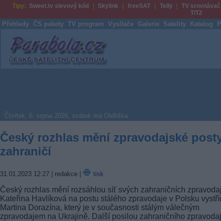
Tipy:
Sweet.tv slevový kód
Skylink
freeSAT
Telly
TV srovnávač
T/T2
Přehledy
ČS pakety
TV program
Vysílače
Galerie
Satelity
Katalog
P
Parabola.cz
Čtvrtek, 6. srpna 2026, svátek má Oldřiška
Český rozhlas mění zpravodajské posty
zahraničí
31.01.2023 12:27
| redakce |
tisk
Český rozhlas mění rozsáhlou síť svých zahraničních zpravoda
Kateřina Havlíková na postu stálého zpravodaje v Polsku vystří
Martina Dorazína, který je v současnosti stálým válečným
zpravodajem na Ukrajině. Další posilou zahraničního zpravodaj