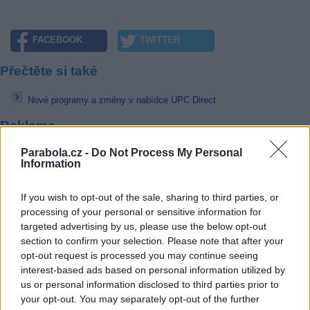
FACEBOOK
TWITTER
Přečtěte si také
Nové programy a změny v nabídce UPC Direct
Reklama
Pracovní nabídky
Parabola.cz -
Do Not Process My Personal
Information
07.08.2026 -
Bosch Powertrain s.r.o. Jihlava • linkový střídač • mzda
48.400 Kč • příspěvek na ubytování (Jihlava, okres Jihlava)
If you wish to opt-out of the sale, sharing to third parties, or
07.08.2026 -
Bosch Powertrain s.r.o. Jihlava • obsluha CNC strojů • 
processing of your personal or sensitive information for
48.400 Kč • náborový bonus 50.000 Kč • příspěvek na ubytování (Jihl
targeted advertising by us, please use the below opt-out
okres Jihlava)
section to confirm your selection. Please note that after your
07.08.2026 -
Specialista pro elektronická zařízení údržby (m/ž) (tř. Vá
Klementa 869, Mladá Boleslav II)
opt-out request is processed you may continue seeing
06.08.2026 -
Bosch Powertrain s.r.o. Jihlava • CNC operátor• mzda 48
interest-based ads based on personal information utilized by
Kč • náborový bonus 50.000 Kč • příspěvek na ubytování (Jihlava, ok
us or personal information disclosed to third parties prior to
Jihlava)
your opt-out. You may separately opt-out of the further
06.08.2026 -
Bosch Powertrain s.r.o. • montážní dělník • mzda 44.700