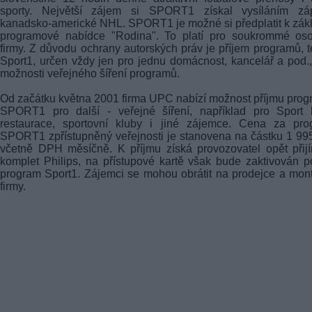
sporty. Největší zájem si SPORT1 získal vysíláním zá
kanadsko-americké NHL. SPORT1 je možné si předplatit k zák
programové nabídce "Rodina". To platí pro soukrommé oso
firmy. Z důvodu ochrany autorských práv je příjem programů, t
Sport1, určen vždy jen pro jednu domácnost, kancelář a pod.
možnosti veřejného šíření programů.
Od začátku května 2001 firma UPC nabízí možnost příjmu pro
SPORT1 pro další - veřejné šíření, například pro Sport b
restaurace, sportovní kluby i jiné zájemce. Cena za pro
SPORT1 zpřístupněný veřejnosti je stanovena na částku 1 99
včetně DPH měsíčně. K příjmu získá provozovatel opět přij
komplet Philips, na přístupové kartě však bude zaktivován 
program Sport1. Zájemci se mohou obrátit na prodejce a mon
firmy.