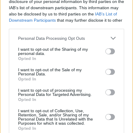
týdenní zálohy na mzdu 2.000 Kč (Jihlava, okres Jihlava)
disclosure of your personal information by third parties on the
... další nabídky zaměstnání
IAB’s list of downstream participants. This information may
also be disclosed by us to third parties on the
IAB’s List of
Downstream Participants
that may further disclose it to other
Vybrané články
third parties.
Personal Data Processing Opt Outs
I want to opt-out of the Sharing of my
personal data.
Opted In
I want to opt-out of the Sale of my
Personal Data.
Opted In
Prima sport - co nabídne v prvním
Kdy a kde bude Prima sport k
vysílacím týdnu
naladění na Skylinku
I want to opt-out of processing my
Personal Data for Targeted Advertising.
Opted In
Parabola.cz
- web o satelitní, terestrické a kabelové televizi, © 2000–202
•
O webu parabola.cz
•
O souborech cookies
•
Inzerce
•
Kontakt
I want to opt-out of Collection, Use,
•
Dovolená u moře
•
Bazény
Retention, Sale, and/or Sharing of my
Personal Data that Is Unrelated with the
Purposes for which it was collected.
Opted In