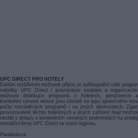
UPC DIRECT PRO HOTELY
Dalším rozšířením možnosti příjmu je zpřístupnění celé progr
nabídky UPC Direct i právnickým osobám a organizacím
možnost distribuce programů v hotelech, penzionech a
Konkrétní cenové relace jsou závislé na typu společného roz
počtu rozváděných programů i na jiných okolnostech. Záje
provozovatelé těchto hotelových a jiných zařízení mají možno
obrátit s dotazy o konkrétních cenových podmínkách na prode
montážní firmy UPC Direct ve svém regionu.
Parabola.cz