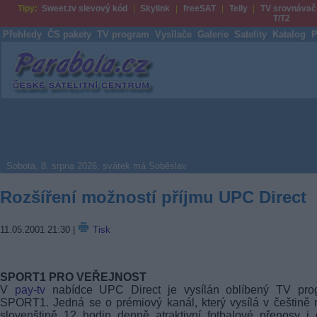
Tipy:
Sweet.tv slevový kód
Skylink
freeSAT
Telly
TV srovnávač
T/T2
Přehledy
ČS pakety
TV program
Vysílače
Galerie
Satelity
Katalog
P
Parabola.cz
Sobota, 8. srpna 2026, svátek má Soběslav
Rozšíření možností příjmu UPC Direct
11.05.2001 21:30
|
Tisk
SPORT1 PRO VEŘEJNOST
V
pay-tv
nabídce UPC Direct je vysílán oblíbený TV pro
SPORT1. Jedná se o prémiový kanál, který vysílá v češtině
slovenštině 12 hodin denně atraktivní fotbalové přenosy i 