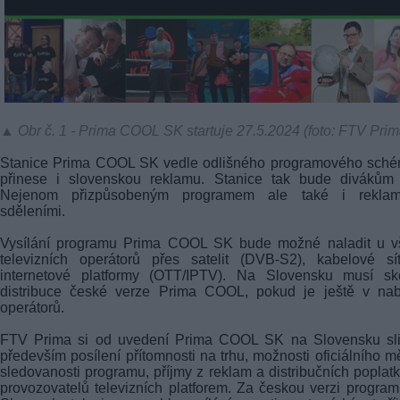
▲ Obr č. 1 - Prima COOL SK startuje 27.5.2024 (foto: FTV Prim
Stanice Prima COOL SK vedle odlišného programového sché
přinese i slovenskou reklamu. Stanice tak bude divákům b
Nejenom přizpůsobeným programem ale také i reklam
sděleními.
Vysílání programu Prima COOL SK bude možné naladit u v
televizních operátorů přes satelit (DVB-S2), kabelové sí
internetové platformy (OTT/IPTV). Na Slovensku musí sko
distribuce české verze Prima COOL, pokud je ještě v nab
operátorů.
FTV Prima si od uvedení Prima COOL SK na Slovensku sli
především posílení přítomnosti na trhu, možnosti oficiálního m
sledovanosti programu, příjmy z reklam a distribučních poplat
provozovatelů televizních platforem. Za českou verzi progra