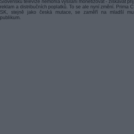
Slovensku televize nemohla vysílání monetizovat - získávat pří
reklam a distribučních poplatků. To se ale nyní změní. Prima
SK, stejně jako česká mutace, se zaměří na mladší mu
publikum.