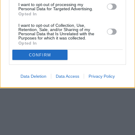
I want to opt-out of processing my
Personal Data for Targeted Advertising.
Opted In
I want to opt-out of Collection, Use,
Retention, Sale, and/or Sharing of my
Prima sport - co nabídne v prvním
Kdy a kde bude Prima sport k
Personal Data that Is Unrelated with the
Purposes for which it was collected.
vysílacím týdnu
naladění na Skylinku
Opted In
CONFIRM
Parabola.cz
- web o satelitní, terestrické a kabelové televizi, © 2000–202
•
O webu parabola.cz
•
O souborech cookies
•
Inzerce
•
Kontakt
•
Dovolená u moře
•
Bazény
Data Deletion
Data Access
Privacy Policy