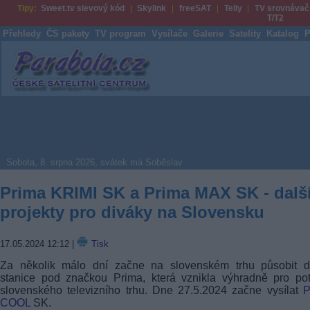
Tipy:
Sweet.tv slevový kód
Skylink
freeSAT
Telly
TV srovnávač
T/T2
Přehledy
ČS pakety
TV program
Vysílače
Galerie
Satelity
Katalog
P
Parabola.cz
Sobota, 8. srpna 2026, svátek má Soběslav
Prima KRIMI SK a Prima MAX SK - dalš
projekty pro diváky na Slovensku
17.05.2024 12:12
|
Tisk
Za několik málo dní začne na slovenském trhu působit d
stanice pod značkou Prima, která vznikla výhradně pro po
slovenského televizního trhu. Dne 27.5.2024 začne vysílat
P
COOL
SK.