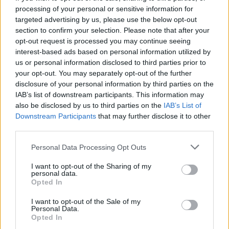
processing of your personal or sensitive information for
Reklama
targeted advertising by us, please use the below opt-out
section to confirm your selection. Please note that after your
Pracovní nabídky
opt-out request is processed you may continue seeing
interest-based ads based on personal information utilized by
07.08.2026 -
Bosch Powertrain s.r.o. Jihlava • linkový střídač • mzda
us or personal information disclosed to third parties prior to
48.400 Kč • příspěvek na ubytování (Jihlava, okres Jihlava)
your opt-out. You may separately opt-out of the further
07.08.2026 -
Bosch Powertrain s.r.o. Jihlava • obsluha CNC strojů • 
48.400 Kč • náborový bonus 50.000 Kč • příspěvek na ubytování (Jihl
disclosure of your personal information by third parties on the
okres Jihlava)
IAB’s list of downstream participants. This information may
07.08.2026 -
Specialista pro elektronická zařízení údržby (m/ž) (tř. Vá
also be disclosed by us to third parties on the
IAB’s List of
Klementa 869, Mladá Boleslav II)
Downstream Participants
that may further disclose it to other
06.08.2026 -
Bosch Powertrain s.r.o. Jihlava • CNC operátor• mzda 48
Kč • náborový bonus 50.000 Kč • příspěvek na ubytování (Jihlava, ok
third parties.
Jihlava)
06.08.2026 -
Bosch Powertrain s.r.o. • montážní dělník • mzda 44.700
Personal Data Processing Opt Outs
týdenní zálohy na mzdu 2.000 Kč (Jihlava, okres Jihlava)
... další nabídky zaměstnání
I want to opt-out of the Sharing of my
personal data.
Opted In
Vybrané články
I want to opt-out of the Sale of my
Personal Data.
Opted In