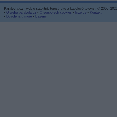
Parabola.cz
- web o satelitní, terestrické a kabelové televizi, © 2000–202
•
O webu parabola.cz
•
O souborech cookies
•
Inzerce
•
Kontakt
•
Dovolená u moře
•
Bazény