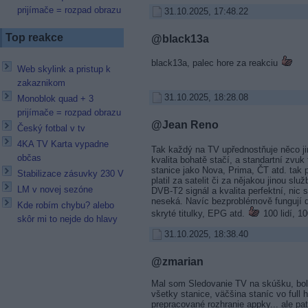
prijímače = rozpad obrazu
31.10.2025, 17:48.22
Top reakce
@black13a
black13a, palec hore za reakciu
Web skylink a pristup k
zakaznikom
31.10.2025, 18:28.08
Monoblok quad + 3
prijímače = rozpad obrazu
@Jean Reno
Český fotbal v tv
4KA TV Karta vypadne
Tak každý na TV upřednostňuje něco j
občas
kvalita bohatě stačí, a standartní zvuk
stanice jako Nova, Prima, ČT atd. tak p
Stabilizace zásuvky 230 V
platil za satelit či za nějakou jinou slu
LM v novej sezóne
DVB-T2 signál a kvalita perfektní, nic s
neseká. Navíc bezproblémově fungují d
Kde robím chybu? alebo
skryté titulky, EPG atd.
100 lidí, 10
skôr mi to nejde do hlavy
31.10.2025, 18:38.40
@zmarian
Mal som Sledovanie TV na skúšku, bol
všetky stanice, väčšina staníc vo full h
prepracované rozhranie appky... ale pat