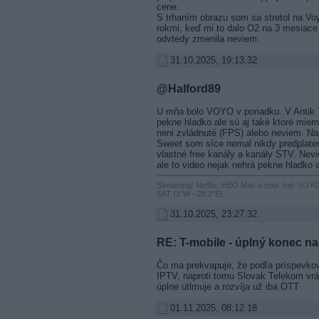
cene.
S trhaním obrazu som sa stretol na Voy
rokmi, keď mi to dalo O2 na 3 mesiace 
odvtedy zmenila neviem.
31.10.2025, 19:13.32
@Halford89
U mňa bolo VOYO v poriadku. V Antik T
pekne hladko ale sú aj také ktoré miern
neni zvládnuté (FPS) alebo neviem. Na
Sweet som síce nemal nikdy predplaten
vlastné free kanály a kanály STV. Nevi
ale to video nejak nehrá pekne hladko
Streaming: Netflix, HBO Max a spol. Iné: VOYO
SAT (1°W - 28.2°E).
31.10.2025, 23:27.32
RE: T-mobile - úplný konec na 
Čo ma prekvapuje, že podľa príspevkov
IPTV, naproti tomu Slovak Telekom vr
úplne utlmuje a rozvíja už iba OTT
01.11.2025, 08:12.18