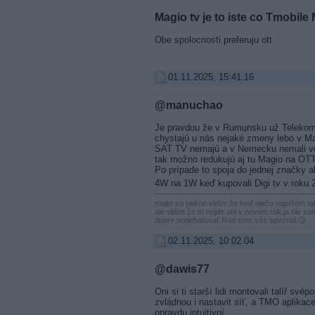
Magio tv je to iste co Tmobile
Obe spolocnosti preferuju ott
01.11.2025, 15:41.16
@manuchao
Je pravdou že v Rumunsku už Telekom
chystajú u nás nejaké zmeny lebo v Ma
SAT TV nemajú a v Nemecku nemali v
tak možno redukujú aj tu Magio na OTT
Po prípade to spoja do jednej značky ak
4W na 1W keď kupovali Digi tv v roku 
majte sa pekne vidím že keď niečo napíšem 
ale vidím že to nejde ani v novom rok,ja nie som
dobre podebatovať.Rad som vás spoznal.😥
02.11.2025, 10:02.04
@dawis77
Oni si ti starší lidi montovali talíř sv
zvládnou i nastavit síť, a TMO aplikac
opravdu intuitivní