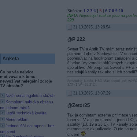
Stránka:
1
2
3
4
[
5
]
6
7
8
9
10
INFO:
Nejnovější reakce jsou na posled
229
31.10.2025, 13:28.54
@P 222
Sweet TV a Antik TV mám teraz nainšta
pozriem. Lebo v Sledovanie TV si naprí
popresúvať na hociktorom zariadení a oni
Anketa
číselne. Vytvorenie obľúbených skupín 
spoľahlivo. Ak prepínaš Sweet s P+ a P-
nasledujú kanály tak ako si ich zoradil?
Co by vás nejvíce
motivovalo k tomu
nevyužívat nelegální zdroje
Streaming: Netflix, HBO Max a spol. Iné: VOYO
SAT (1°W - 28.2°E).
TV obsahu?
31.10.2025, 13:37.29
Nižší cena legálních služeb
Kompletní nabídka obsahu
@Zetor25
na jednom místě
Lepší technická kvalita
Tak ja odmietam externe prijimace vs
Méně reklam
tuner v TV a je po starosti - jedno DO,
satelity (13, 19 a 23 E), TV kanaly zo
Jednodušší dostupnost bez
automaticke aktualizacie. O nic sa nes
omezení
chcem
Nic ? nelegální zdroje