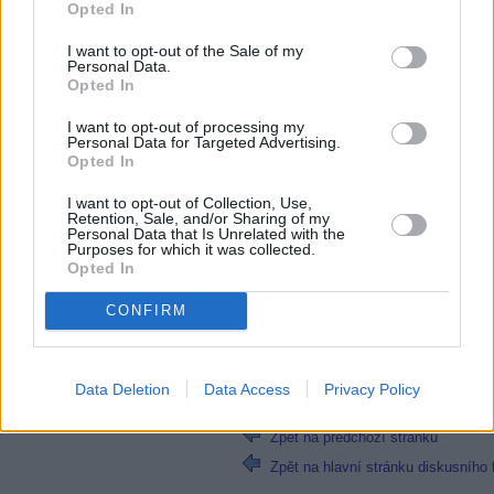
Nemá neznamená totéž jako nemohou m
Opted In
rozhodně technicky jednodušší, než př
tématu vše
I want to opt-out of the Sale of my
Personal Data.
02.11.2025, 10:52.05
Opted In
@PepaJožka
I want to opt-out of processing my
Personal Data for Targeted Advertising.
a TMO jim tam zařídí ten net zadarmo k
Opted In
satelitNebuď směšný.
I want to opt-out of Collection, Use,
02.11.2025, 10:56.44
Retention, Sale, and/or Sharing of my
Personal Data that Is Unrelated with the
Purposes for which it was collected.
@PepaJožka
Opted In
a pošlou jim tam TMO technika se pt
CONFIRM
Stránka:
1
2
3
4
[
5
]
6
7
8
9
10
INFO:
Nejnovější reakce jsou na posled
229
Data Deletion
Data Access
Privacy Policy
Zpět na předchozí stránku
Zpět na hlavní stránku diskusního 