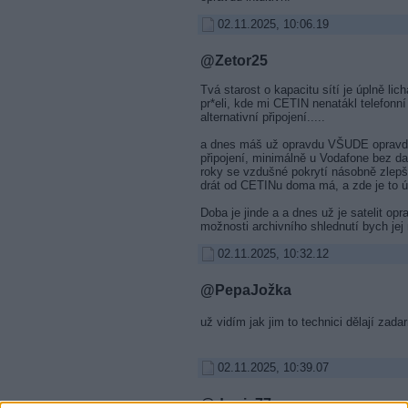
02.11.2025, 10:06.19
@Zetor25
Tvá starost o kapacitu sítí je úplně lic
pr*eli, kde mi CETIN nenatákl telefonní
alternativní připojení.....
a dnes máš už opravdu VŠUDE opravdu
připojení, minimálně u Vodafone bez da
roky se vzdušné pokrytí násobně zlepšilo
drát od CETINu doma má, a zde je to ú
Doba je jinde a a dnes už je satelit opr
možnosti archivního shlednutí bych jej 
02.11.2025, 10:32.12
@PepaJožka
už vidím jak jim to technici dělají zad
02.11.2025, 10:39.07
@dawis77