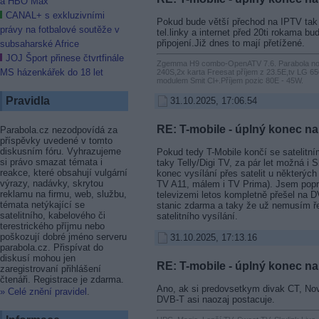
a HBO Max
CANAL+ s exkluzivními
Pokud bude větší přechod na IPTV tak v
právy na fotbalové soutěže v
tel.linky a internet před 20ti rokama bu
připojení.Již dnes to mají přetížené.
subsaharské Africe
JOJ Šport přinese čtvrtfinále
Zgemma H9 combo-OpenATV 7.6. Parabola no
MS házenkářek do 18 let
240S,2x karta Freesat příjem z 23.5E,tv LG
modulem Smit Cl+.Příjem pozic 80E - 45W.
Pravidla
31.10.2025, 17:06.54
RE: T-mobile - úplný konec na 
Parabola.cz nezodpovídá za
příspěvky uvedené v tomto
diskusním fóru. Vyhrazujeme
Pokud tedy T-Mobile končí se satelitní
si právo smazat témata i
taky Telly/Digi TV, za pár let možná i 
reakce, které obsahují vulgární
konec vysílání přes satelit u některýc
výrazy, nadávky, skrytou
TV A11, málem i TV Prima). Jsem popr
reklamu na firmu, web, službu,
televizemi letos kompletně přešel na
témata netýkající se
stanic zdarma a taky že už nemusím ře
satelitního, kabelového či
satelitního vysílání.
terestrického příjmu nebo
poškozují dobré jméno serveru
31.10.2025, 17:13.16
parabola.cz. Přispívat do
diskusí mohou jen
RE: T-mobile - úplný konec na 
zaregistrovaní přihlášení
čtenáři. Registrace je zdarma.
Ano, ak si predovsetkym divak CT, Nov
» Celé znění pravidel
.
DVB-T asi naozaj postacuje.