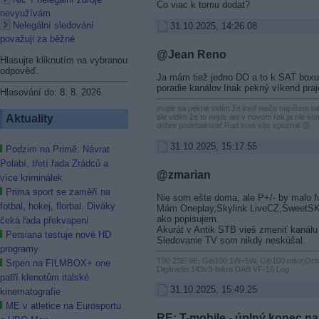
Co viac k tomu dodat?
nevyužívám
Nelegální sledování
31.10.2025, 14:26.08
považuji za běžné
@Jean Reno
Hlasujte kliknutím na vybranou
odpověď.
Ja mám tiež jedno DO a to k SAT boxu 
poradie kanálov.Inak pekný víkend pra
Hlasování do: 8. 8. 2026.
majte sa pekne vidím že keď niečo napíšem 
ale vidím že to nejde ani v novom rok,ja nie som
Aktuality
dobre podebatovať.Rad som vás spoznal.😥
31.10.2025, 15:17.55
Podzim na Primě: Návrat
Polabí, třetí řada Zrádců a
@zmarian
více kriminálek
Prima sport se zaměří na
Nie som ešte doma, ale P+/- by malo f
fotbal, hokej, florbal. Diváky
Mám Oneplay,Skylink LiveCZ,SweetSK a
ako popisujem.
čeká řada překvapení
Akurát v Antik STB vieš zmeniť kanálu 
Persiana testuje nové HD
Sledovanie TV som nikdy neskúšal.
programy
T90 23E-9E, Gib100 1W+5W, Gib100 rotor,Oct
Srpen na FILMBOX+ one
Digitradio 143v3-Iskra DAB VF-16 Log
patří klenotům italské
31.10.2025, 15:49.25
kinematografie
ME v atletice na Eurosportu
RE: T-mobile - úplný konec na 