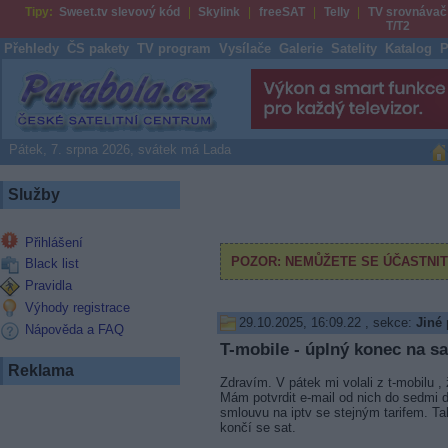
Tipy:
Sweet.tv slevový kód
Skylink
freeSAT
Telly
TV srovnávač
T/T2
Přehledy
ČS pakety
TV program
Vysílače
Galerie
Satelity
Katalog
P
Parabola.cz
Pátek, 7. srpna 2026, svátek má Lada
Služby
Přihlášení
Black list
Pravidla
Výhody registrace
29.10.2025, 16:09.22
, sekce:
Jiné
Nápověda a FAQ
T-mobile - úplný konec na sa
Reklama
Zdravím. V pátek mi volali z t-mobilu ,
Mám potvrdit e-mail od nich do sedmi 
smlouvu na iptv se stejným tarifem. Ta
končí se sat.