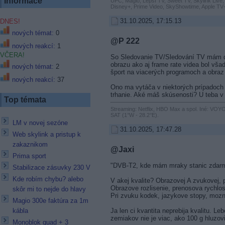
Informace
UPC, Magio, Lepší TV, Sweet TV, Skylink Live,
Disney+, Prime Video, SkyShowtime, Apple TV+
31.10.2025, 17:15.13
DNES!
nových témat:
0
@P 222
nových reakcí:
1
VČERA!
So Sledovanie TV/Sledování TV mám do
obrazu ako aj frame rate videa bol vša
nových témat:
2
šport na viacerých programoch a obraz b
nových reakcí:
37
Ono ma vytáča v niektorých prípadoch 
trhanie. Aké máš skúsenosti? U teba 
Top témata
Streaming: Netflix, HBO Max a spol. Iné: VOYO
SAT (1°W - 28.2°E).
LM v novej sezóne
31.10.2025, 17:47.28
Web skylink a pristup k
zakaznikom
@Jaxi
Prima sport
"DVB-T2, kde mám mraky stanic zdar
Stabilizace zásuvky 230 V
Kde robím chybu? alebo
V akej kvalite? Obrazovej A zvukovej, 
Obrazove rozlisenie, prenosova rychlos
skôr mi to nejde do hlavy
Pri zvuku kodek, jazykove stopy, moz
Magio 300e faktúra za 1m
Ja len ci kvantita neprebija kvalitu. Le
kábla
zemiakov nie je viac, ako 100 g hluzovi
Monoblok quad + 3