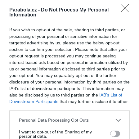
Montáž satelitu ano, ale Magenta TV? B
Parabola.cz -
Do Not Process My Personal
kterém se jen přihlásíš, nebo do chytré
Information
kde se taky jen přihlásíš. Kde vidíš slož
Jako myslíš, že tihle si budou na Alie
If you wish to opt-out of the sale, sharing to third parties, or
a bojovat s ním? neblázni :-)
processing of your personal or sensitive information for
02.11.2025, 10:41.56
targeted advertising by us, please use the below opt-out
section to confirm your selection. Please note that after your
@PepaJožka
opt-out request is processed you may continue seeing
interest-based ads based on personal information utilized by
chápeš,že hodně starších lidí nemá ani
us or personal information disclosed to third parties prior to
your opt-out. You may separately opt-out of the further
02.11.2025, 10:43.39
disclosure of your personal information by third parties on the
IAB’s list of downstream participants. This information may
@PepaJožka
also be disclosed by us to third parties on the
IAB’s List of
Downstream Participants
that may further disclose it to other
a pokud vím tak pro přihlášení potřebuj
spousta starších lidí nemá a to i ze zd
third parties.
02.11.2025, 10:46.26
Personal Data Processing Opt Outs
@dawis77
I want to opt-out of the Sharing of my
personal data.