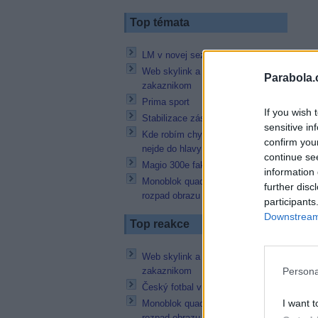
Top témata
LM v novej sezóne
Web skylink a pristup k
Parabola.
zakaznikom
Prima sport
If you wish 
Stabilizace zásuvky 230 V
sensitive in
Kde robím chybu? alebo skôr mi to
confirm you
nejde do hlavy
continue se
Magio 300e faktúra za 1m kábla
information 
Monoblok quad + 3 prijímače =
further disc
rozpad obrazu
participants
Downstream 
Top reakce
Web skylink a pristup k
Persona
zakaznikom
Český fotbal v tv
I want t
Monoblok quad + 3 prijímače =
rozpad obrazu