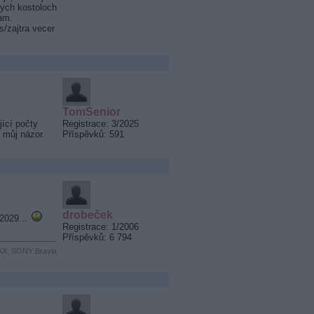
kych kostoloch
am.
s/zajtra vecer
TomSenior
jící počty
Registrace: 3/2025
e můj názor.
Příspěvků: 591
drobeček
 2029...
Registrace: 1/2006
Příspěvků: 6 794
MAX, SONY Bravia