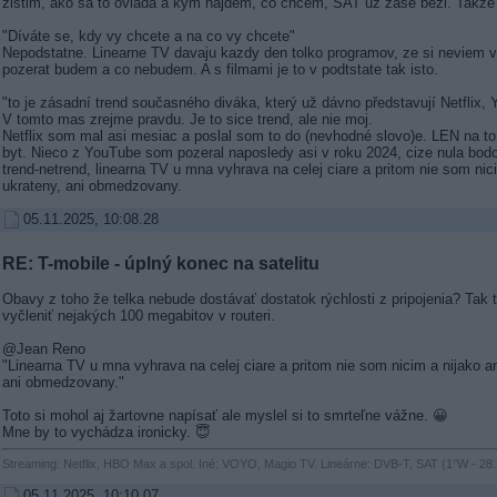
zistim, ako sa to ovlada a kym najdem, co chcem, SAT uz zase bezi. Takze 
"Díváte se, kdy vy chcete a na co vy chcete"
Nepodstatne. Linearne TV davaju kazdy den tolko programov, ze si neviem v
pozerat budem a co nebudem. A s filmami je to v podtstate tak isto.
"to je zásadní trend současného diváka, který už dávno představují Netflix,
V tomto mas zrejme pravdu. Je to sice trend, ale nie moj.
Netflix som mal asi mesiac a poslal som to do (nevhodné slovo)e. LEN na t
byt. Nieco z YouTube som pozeral naposledy asi v roku 2024, cize nula bod
trend-netrend, linearna TV u mna vyhrava na celej ciare a pritom nie som nici
ukrateny, ani obmedzovany.
05.11.2025, 10:08.28
RE: T-mobile - úplný konec na satelitu
Obavy z toho že telka nebude dostávať dostatok rýchlosti z pripojenia? Tak t
vyčleniť nejakých 100 megabitov v routeri.
@Jean Reno
"Linearna TV u mna vyhrava na celej ciare a pritom nie som nicim a nijako an
ani obmedzovany."
Toto si mohol aj žartovne napísať ale myslel si to smrteľne vážne. 😀
Mne by to vychádza ironicky. 😇
Streaming: Netflix, HBO Max a spol. Iné: VOYO, Magio TV. Lineárne: DVB-T, SAT (1°W - 28.
05.11.2025, 10:10.07