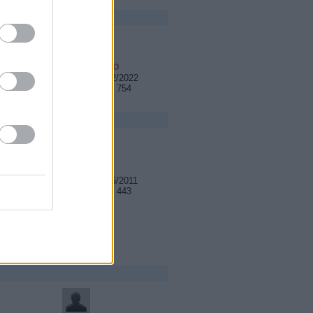
Jean Reno
a nazyval ich
Registrace: 2/2022
Příspěvků: 2 754
zmarian
😉
Registrace: 6/2011
Příspěvků: 3 443
ší obsah, tak
 by obsah
vlastnom
2°E).