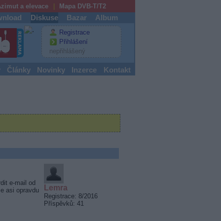
zimut a elevace
Mapa DVB-T/T2
nload
Diskuse
Bazar
Album
Registrace
Přihlášení
nepřihlášený
y
Články
Novinky
Inzerce
Kontakt
dit e-mail od
Lemra
že asi opravdu
Registrace: 8/2016
Příspěvků: 41