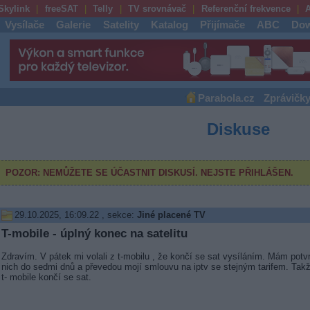
Skylink
freeSAT
Telly
TV srovnávač
Referenční frekvence
A
Vysílače
Galerie
Satelity
Katalog
Přijímače
ABC
Dow
Parabola.cz
Zprávičk
Diskuse
29.10.2025, 16:09.22
, sekce:
Jiné placené TV
T-mobile - úplný konec na satelitu
Zdravím. V pátek mi volali z t-mobilu , že končí se sat vysíláním. Mám potvr
nich do sedmi dnů a převedou mojí smlouvu na iptv se stejným tarifem. Tak
t- mobile končí se sat.