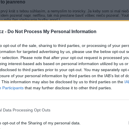
to jeanreno
prvý krát s tebou súhlasím, a nemyslím to ironicky. Ja keby som si mal nieč
idem pozerať napr. netflixu, tak má prestane baviť vôbec niečo pozerať. Youtu
u mňa (len sledovanie hudby apod.)
05.11.2025, 13:08.51
cz -
Do Not Process My Personal Information
RAFI007
to opt-out of the sale, sharing to third parties, or processing of your per
Ano, jelikož ji už od května nebo června nenabízejí, tak bude počet klientů p
formation for targeted advertising by us, please use the below opt-out s
Asi proto to chtějí urychlit.
r selection. Please note that after your opt-out request is processed y
eing interest-based ads based on personal information utilized by us or
05.11.2025, 13:11.47
disclosed to third parties prior to your opt-out. You may separately opt-
losure of your personal information by third parties on the IAB’s list of
RE: T-mobile - úplný konec na satelitu
. This information may also be disclosed by us to third parties on the
IA
Zvyčajne ten problém ľudí s týmito službami tkvie v tom, že vôbec nevedia č
Participants
that may further disclose it to other third parties.
keď si službu otvoria. Nemajú dostatočné (alebo žiadne) informácie o tom 
obsahu, ergo nevedia čo by im sadlo odtiaľ podľa vlastného vkusu, čo si pust
spoliehajú na to čo im nejaká televízia naservíruje pred nos.
Pritom existuje mnoho stránok ktoré dajú releventné info o tom čo prichádza 
l Data Processing Opt Outs
tam. Lenivý typ televízneho diváka si zase voľbu nechce vziať do vlastných 
bude prepínať medzi lineárnym TV hnojom a márniť tým drahocenný čas. Je t
miere aj o nenáročnosti toho diváka.
o opt-out of the Sharing of my personal data.
Streaming: Netflix, HBO Max a spol. Iné: VOYO, Magio TV. Lineárne: DVB-T, SAT (1°W - 28.