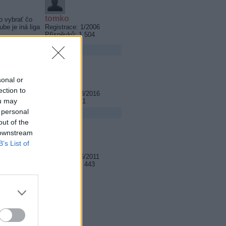
tomko
o vybrať čo
be je iná liga
Registrace: 1/2006
Příspěvků: 1 504
sonal or
Lemra
omalu klesat.
ection to
Registrace: 8/2016
ou may
Příspěvků: 41
 personal
out of the
 downstream
B’s List of
zmarian
o je pred nimi
dostupnom
Registrace: 6/2011
iť a radšej sa
Příspěvků: 3 443
a čo je tu a
rúk a radšej
o v istej
2°E).