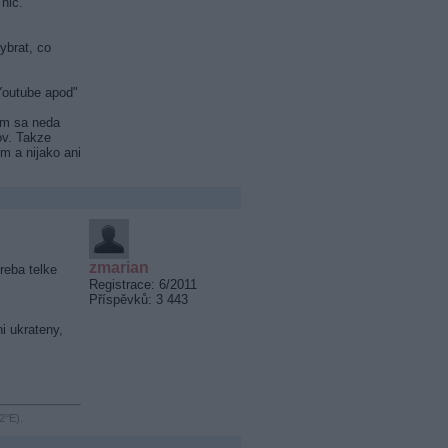
nic.
ybrat, co
 Youtube apod"
om sa neda
ov. Takze
m a nijako ani
zmarian
reba telke
Registrace: 6/2011
Příspěvků: 3 443
i ukrateny,
2°E).