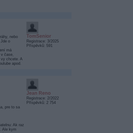
TomSenior
dráhy, nebo
 Jde o
Registrace: 3/2025
Příspěvků: 591
jení má
 v čase,
 vy chcete. A
Youtube apod.
Jean Reno
Registrace: 2/2022
Příspěvků: 2 754
a, pre to sa
atelnu: Ak raz
V. Ale kym