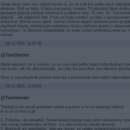
2Jean Reno: není moc chytré myslet si, že se svět řídí podle tvých individuá
představ. Řídí se fakty. A fakta jsou jasná. Lineární TV přestává lákat divá
postupně přejímá veškeré informační a zábavní toky. To není, že "TomSenio
přejímá"...ale objektivní fakt. Proto se bude satelitní vysílání z geostacionár
omezovat. Možná zmizí úplně, možná zůstane nějaké omezené jedno (a drah
zbytkové klienty, možná bude nahrazeno nízkou oběžnou drahou s obousmě
komunikací. Je dětinské předpokládat, že tvoje osobní preference tento jev 
ovlivnit.
06.11.2025, 12:57.40
@TomSenior
Nikde nepisem, ze si myslim, ze sa svet riadi podla mojich individualnych pr
toto tvrdis, tak len dokumentujes, ze citas iba povrchne, bez hlbsieho poroz
Skus si moj prispevok precitat este raz a pouvazovat nad mojimi odpovedam
06.11.2025, 13:04.01
@TomSenior
"Radšej si ten obsah pohladám online a pustím si ho vo vlastnom režime"
A vo vo vo tom to je!
1. Pohladas, ale nenajdes. Streamovacie sluzby maju velmi obmedzeny rozs
viac-menej zredukovany na filmy - a z toho kulturny clovek nevyzije.
2. Mnohkrat ani nepohladas, lebo ani nevies, ze nejaky program/relacia existu