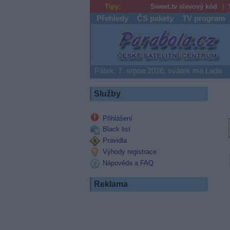
Tipy:
Sweet.tv slevový kód
Přehledy
ČS pakety
TV program
Parabola.cz
Pátek, 7. srpna 2026, svátek má Lada
Služby
Přihlášení
Black list
Pravidla
Výhody registrace
Nápověda a FAQ
Reklama