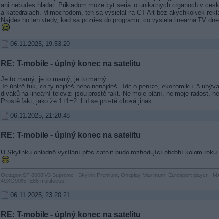
ani nebudes hladat. Prikladom moze byt serial o unikatnych organoch v ces
a katedralach. Mimochodom, ten sa vysielal na CT Art bez akychkolvek rekl
Najdes ho len vtedy, ked sa pozries do programu, co vysiela linearna TV dne
06.11.2025, 19:53.20
RE: T-mobile - úplný konec na satelitu
Je to marný, je to marný, je to marný.
Je úplně fuk, co ty najdeš nebo nenajdeš. Jde o peníze, ekonomiku. A ubýva
diváků na lineární televizi jsou prostě fakt. Ne moje přání, ne moje radost, n
Prostě fakt, jako že 1+1=2. Lid se prostě chová jinak.
06.11.2025, 21:28.48
RE: T-mobile - úplný konec na satelitu
U Skylinku ohledně vysílání přes satelit bude rozhodující období kolem roku
Octagon SF 8008 V3 Supreme , Skylink Premium, Oneplay Maximum, Eurosport player - 
49XG9005, E85 multifocus.
06.11.2025, 23:20.21
RE: T-mobile - úplný konec na satelitu