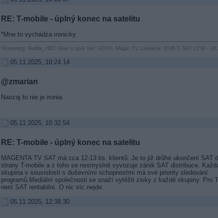
RE: T-mobile - úplný konec na satelitu
*Mne to vychádza ironicky.
Streaming: Netflix, HBO Max a spol. Iné: VOYO, Magio TV. Lineárne: DVB-T, SAT (1°W - 28.
05.11.2025, 10:24.14
@zmarian
Naozaj to nie je ironia.
05.11.2025, 10:32.54
RE: T-mobile - úplný konec na satelitu
MAGENTA TV SAT má cca 12-13 tis. klientů. Je to již drůhé ukončení SAT d
strany T-mobile a z toho se nesmyslně vyvozuje zánik SAT distribuce. Kaž
skupina v souvislosti s duševními schopnostmi má své priority sledování
programů.Mediální společnosti se snaží vytěžit zisky z každé skupiny. Pro 
není SAT rentabilní. O nic víc nejde.
05.11.2025, 12:38.30