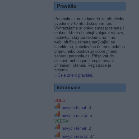
Pravidla
Parabola.cz nezodpovídá za příspěvky
uvedené v tomto diskusním fóru.
Vyhrazujeme si právo smazat témata i
reakce, které obsahují vulgární výrazy,
nadávky, skrytou reklamu na firmu,
web, službu, témata netýkající se
satelitního, kabelového či terestrického
příjmu nebo poškozují dobré jméno
serveru parabola.cz. Přispívat do
diskusí mohou jen zaregistrovaní
přihlášení čtenáři. Registrace je
zdarma.
» Celé znění pravidel
.
Informace
DNES!
nových témat:
0
nových reakcí:
5
VČERA!
nových témat:
2
nových reakcí:
37