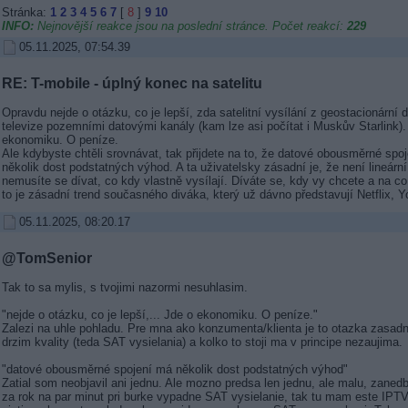
Stránka:
1
2
3
4
5
6
7
[
8
]
9
10
INFO:
Nejnovější reakce jsou na poslední stránce. Počet reakcí:
229
05.11.2025, 07:54.39
RE: T-mobile - úplný konec na satelitu
Opravdu nejde o otázku, co je lepší, zda satelitní vysílání z geostacionární 
televize pozemními datovými kanály (kam lze asi počítat i Muskův Starlink).
ekonomiku. O peníze.
Ale kdybyste chtěli srovnávat, tak přijdete na to, že datové obousměrné spo
několik dost podstatných výhod. A ta uživatelsky zásadní je, že není lineární
nemusíte se dívat, co kdy vlastně vysílají. Díváte se, kdy vy chcete a na co
to je zásadní trend současného diváka, který už dávno představují Netflix, 
05.11.2025, 08:20.17
@TomSenior
Tak to sa mylis, s tvojimi nazormi nesuhlasim.
"nejde o otázku, co je lepší,... Jde o ekonomiku. O peníze."
Zalezi na uhle pohladu. Pre mna ako konzumenta/klienta je to otazka zasadn
drzim kvality (teda SAT vysielania) a kolko to stoji ma v principe nezaujima.
"datové obousměrné spojení má několik dost podstatných výhod"
Zatial som neobjavil ani jednu. Ale mozno predsa len jednu, ale malu, zanedb
za rok na par minut pri burke vypadne SAT vysielanie, tak tu mam este IPT