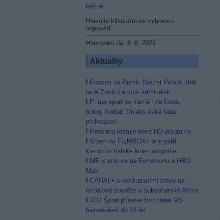
běžné
Hlasujte kliknutím na vybranou
odpověď.
Hlasování do: 8. 8. 2026.
Aktuality
Podzim na Primě: Návrat Polabí, třetí
řada Zrádců a více kriminálek
Prima sport se zaměří na fotbal,
hokej, florbal. Diváky čeká řada
překvapení
Persiana testuje nové HD programy
Srpen na FILMBOX+ one patří
klenotům italské kinematografie
ME v atletice na Eurosportu a HBO
Max
CANAL+ s exkluzivními právy na
fotbalové soutěže v subsaharské Africe
JOJ Šport přinese čtvrtfinále MS
házenkářek do 18 let