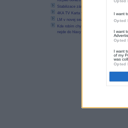
Opted 
Stabilizace zásuvky 230 V
4KA TV Karta vypadne občas
I want t
LM v novej sezóne
Opted 
Kde robím chybu? alebo skôr mi to
I want 
nejde do hlavy
Advertis
Opted 
I want t
of my P
was col
Opted 