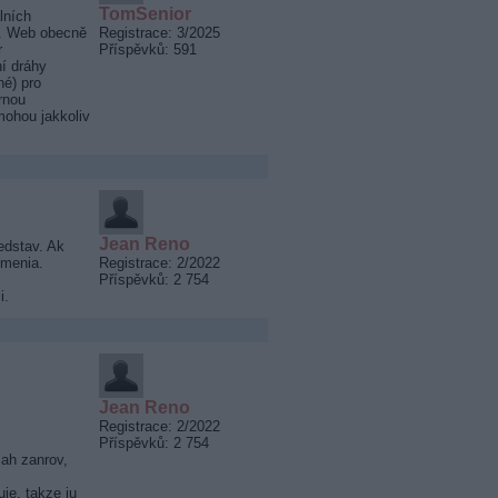
TomSenior
lních
ky. Web obecně
Registrace: 3/2025
r
Příspěvků: 591
ní dráhy
é) pro
rnou
mohou jakkoliv
Jean Reno
edstav. Ak
umenia.
Registrace: 2/2022
Příspěvků: 2 754
i.
Jean Reno
Registrace: 2/2022
Příspěvků: 2 754
ah zanrov,
je, takze ju