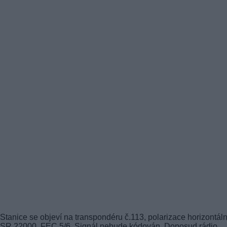
Stanice se objeví na transpondéru č.113, polarizace horizontáln
SR 22000, FEC 5/6. Signál nebude kódován. Doposud rádio