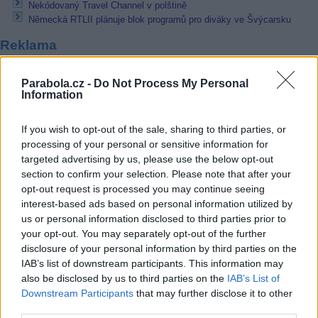
Nekódovaný Travel Channel v polštině
Německá RTLII plánuje blok programů pro diváky ve Švýcarsku
Reklama
Pracovní nabídky
Parabola.cz -
Do Not Process My Personal
Information
07.08.2026 -
Bosch Powertrain s.r.o. Jihlava • linkový střídač • mzda
48.400 Kč • příspěvek na ubytování (Jihlava, okres Jihlava)
If you wish to opt-out of the sale, sharing to third parties, or
07.08.2026 -
Bosch Powertrain s.r.o. Jihlava • obsluha CNC strojů • 
48.400 Kč • náborový bonus 50.000 Kč • příspěvek na ubytování (Jihl
processing of your personal or sensitive information for
okres Jihlava)
targeted advertising by us, please use the below opt-out
07.08.2026 -
Specialista pro elektronická zařízení údržby (m/ž) (tř. Vá
section to confirm your selection. Please note that after your
Klementa 869, Mladá Boleslav II)
opt-out request is processed you may continue seeing
06.08.2026 -
Bosch Powertrain s.r.o. Jihlava • CNC operátor• mzda 48
Kč • náborový bonus 50.000 Kč • příspěvek na ubytování (Jihlava, ok
interest-based ads based on personal information utilized by
Jihlava)
us or personal information disclosed to third parties prior to
06.08.2026 -
Bosch Powertrain s.r.o. • montážní dělník • mzda 44.700
your opt-out. You may separately opt-out of the further
týdenní zálohy na mzdu 2.000 Kč (Jihlava, okres Jihlava)
disclosure of your personal information by third parties on the
... další nabídky zaměstnání
IAB’s list of downstream participants. This information may
also be disclosed by us to third parties on the
IAB’s List of
Downstream Participants
Vybrané články
that may further disclose it to other
third parties.