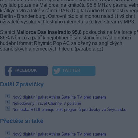
vysílalo pouze na Mallorce, na kmitočtu 95,8 MHz v pásmu vel
krátkých vln a také v rámci DAB (Digital Audio Broadcast) v reg
Berlin - Brandenburg. Ostrovní rádio si mohou naladit i všichni
uživatelé vysokorychlostního internetu jako live-stream v MP3.
Stanici
Mallorca Das Inselradio 95,8
poslouchá na Mallorce p
86% Němců a patří k nejoblíbenějším stanicím. Rádio nabízí
hudební formát Rhytmic Pop AC založený na anglických,
španělských a německých hitech. (parabola.cz)
FACEBOOK
TWITTER
Další Zprávičky
Nový digitální paket Athina Satellite TV před startem
Nekódovaný Travel Channel v polštině
Německá RTLII plánuje blok programů pro diváky ve Švýcarsku
Přečtěte si také
Nový digitální paket Athina Satellite TV před startem