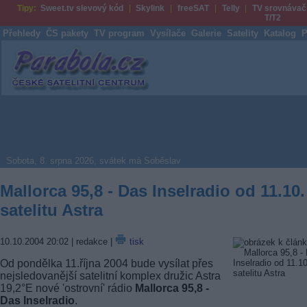
Tipy:
Sweet.tv slevový kód
Skylink
freeSAT
Telly
TV srovnávač
T/T2
Přehledy
ČS pakety
TV program
Vysílače
Galerie
Satelity
Katalog
P
Parabola.cz
Sobota, 8. srpna 2026, svátek má Soběslav
Mallorca 95,8 - Das Inselradio od 11.10.
satelitu Astra
10.10.2004 20:02
| redakce |
tisk
Od pondělka 11.října 2004 bude vysílat přes
nejsledovanější satelitní komplex družic Astra
19,2°E nové 'ostrovní' rádio
Mallorca 95,8 -
Das Inselradio
.