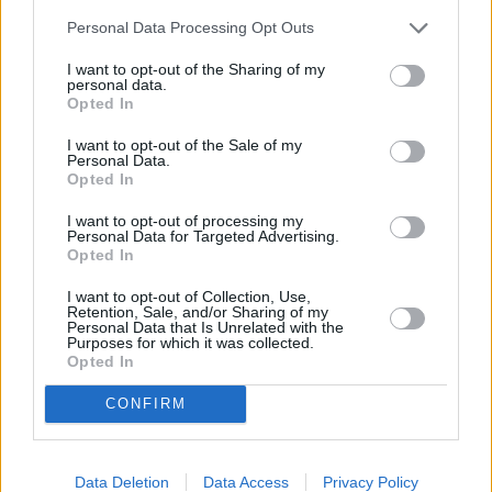
Personal Data Processing Opt Outs
I want to opt-out of the Sharing of my
personal data.
Opted In
I want to opt-out of the Sale of my
Personal Data.
Prima sport - co nabídne v prvním
Kdy a kde bude Prima sport k
Opted In
vysílacím týdnu
naladění na Skylinku
I want to opt-out of processing my
Personal Data for Targeted Advertising.
Opted In
Parabola.cz
- web o satelitní, terestrické a kabelové televizi, © 2000–202
•
O webu parabola.cz
•
O souborech cookies
•
Inzerce
•
Kontakt
•
Dovolená u moře
•
Bazény
I want to opt-out of Collection, Use,
Retention, Sale, and/or Sharing of my
Personal Data that Is Unrelated with the
Purposes for which it was collected.
Opted In
CONFIRM
Data Deletion
Data Access
Privacy Policy