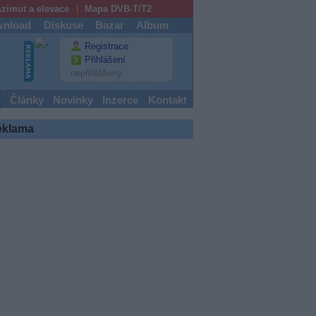
zimut a elevace
Mapa DVB-T/T2
nload
Diskuse
Bazar
Album
Registrace
Přihlášení
nepřihlášený
y
Články
Novinky
Inzerce
Kontakt
eklama