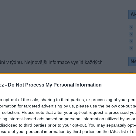
Ak
Ne
ní v týdnu. Nejnovější informace vysílá každých
 Trikolor TV, kteří sledují vysílání ze satelitů
m je ve formátu MPEG-4/SD a je součástí
cz -
Do Not Process My Personal Information
m, Maximum HD a Zolotaja karta.
to opt-out of the sale, sharing to third parties, or processing of your per
formation for targeted advertising by us, please use the below opt-out s
R
r selection. Please note that after your opt-out request is processed y
eing interest-based ads based on personal information utilized by us or
disclosed to third parties prior to your opt-out. You may separately opt-
losure of your personal information by third parties on the IAB’s list of