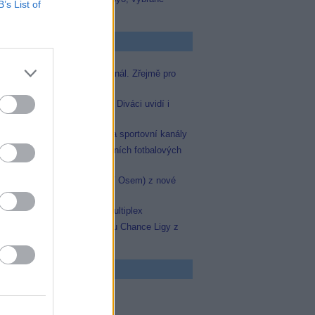
B’s List of
zápasy na TV Dajto
p Zprávičky
Skylink spustil nový Test kanál. Zřejmě pro
Prima sport
Oneplay zařadí Prima sport. Diváci uvidí i
zápas Sparty proti Lyonu
AMC získala licence pro dva sportovní kanály
JOJka přinese porci atraktivních fotbalových
zápasů
Skylink: Slovenská TV8 (TV Osem) z nové
frekvence
Operátor Du převzal další multiplex
Oneplay Sport zahájí sezonu Chance Ligy z
nového studia
 program