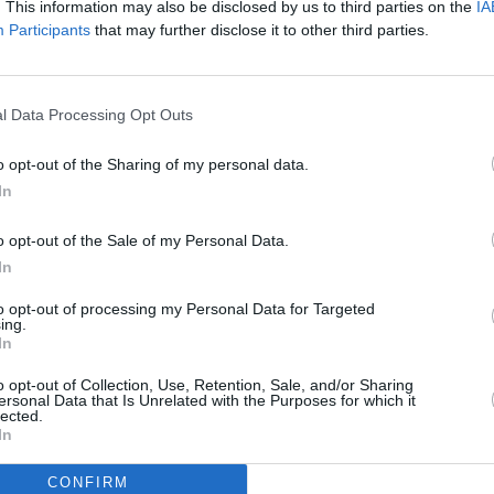
Y navýšila SR
. This information may also be disclosed by us to third parties on the
IA
ích pro všechny
Participants
that may further disclose it to other third parties.
hna finálová utkání KHL
To
l Data Processing Opt Outs
l TV
lovu
o opt-out of the Sharing of my personal data.
V
In
o opt-out of the Sale of my Personal Data.
In
to opt-out of processing my Personal Data for Targeted
raha - východ)
ing.
 (Okres Prachatice)
In
dní spolupráci (Suchdol, Praha)
- sever)
o opt-out of Collection, Use, Retention, Sale, and/or Sharing
nt (Nusle, Praha)
ersonal Data that Is Unrelated with the Purposes for which it
lected.
TV
In
CONFIRM
brané články