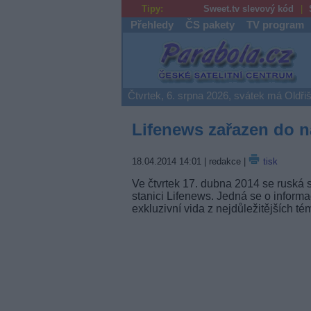
Tipy:
Sweet.tv slevový kód
Přehledy
ČS pakety
TV program
Parabola.cz
Čtvrtek, 6. srpna 2026, svátek má Oldři
Lifenews zařazen do n
18.04.2014 14:01
| redakce |
tisk
Ve čtvrtek 17. dubna 2014 se ruská s
stanici Lifenews. Jedná se o informač
exkluzivní vida z nejdůležitějších t