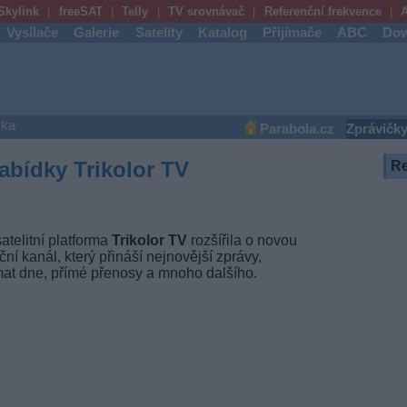
Skylink
freeSAT
Telly
TV srovnávač
Referenční frekvence
A
Vysílače
Galerie
Satelity
Katalog
Přijímače
ABC
Dow
ška
Parabola.cz
Zprávičk
abídky Trikolor TV
R
atelitní platforma
Trikolor TV
rozšířila o novou
ní kanál, který přináší nejnovější zprávy,
émat dne, přímé přenosy a mnoho dalšího.