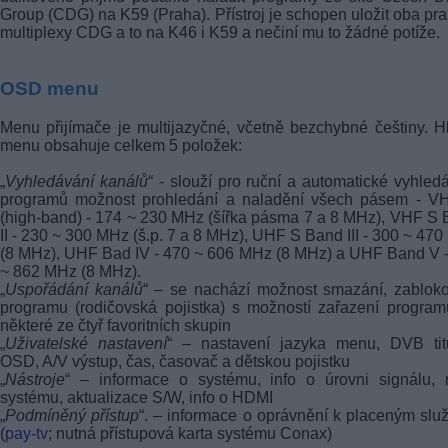
Group (CDG) na K59 (Praha). Přístroj je schopen uložit oba pr
multiplexy CDG a to na K46 i K59 a nečiní mu to žádné potíže.
OSD menu
Menu přijímače je multijazyčné, včetně bezchybné češtiny. H
menu obsahuje celkem 5 položek:
„
Vyhledávání kanálů
“ - slouží pro ruční a automatické vyhled
programů možnost prohledání a naladění všech pásem - VHF
(high-band) - 174 ~ 230 MHz (šířka pásma 7 a 8 MHz), VHF S
II - 230 ~ 300 MHz (š.p. 7 a 8 MHz), UHF S Band III - 300 ~ 47
(8 MHz), UHF Bad IV - 470 ~ 606 MHz (8 MHz) a UHF Band V 
~ 862 MHz (8 MHz).
„
Uspořádání kanálů
“ – se nachází možnost smazání, zablok
programu (rodičovská pojistka) s možností zařazení progra
některé ze čtyř favoritních skupin
„
Uživatelské nastavení
“ – nastavení jazyka menu, DVB titu
OSD, A/V výstup, čas, časovač a dětskou pojistku
„
Nástroje
“ – informace o systému, info o úrovni signálu, 
systému, aktualizace S/W, info o HDMI
„
Podmíněný přístup
“. – informace o oprávnění k placeným sl
(
pay-tv
; nutná přístupová karta systému Conax)