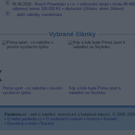
06.08.2026 -
Bosch Powertrain s.r.o. • seřizování strojů • mzda 48.400
náborový bonus 100.000 Kč • ubytování (Jihlava, okres Jihlava)
... další nabídky zaměstnání
Vybrané články
Prima sport - co nabídne v prvním
Kdy a kde bude Prima sport k
vysílacím týdnu
naladění na Skylinku
Parabola.cz
- web o satelitní, terestrické a kabelové televizi, © 2000–202
•
O webu parabola.cz
•
O souborech cookies
•
Inzerce
•
Kontakt
•
Dovolená u moře
•
Bazény