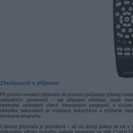
Zkušenosti s příjmem
Při prvním uvedení přijímače do provozu požaduje přístroj nast
základních parametrů – typ připojení přístroje, jazyk me
nezbytné vyhledání všech dostupných programů a služeb
několika sekundách je instalace dokončena a můžeme sled
dostupné programy.
Citlivost přijímače je průměrná – až na druhý pokus se mi v 
dálkového příjmu podařilo naladit programy ze sítě Czech Di