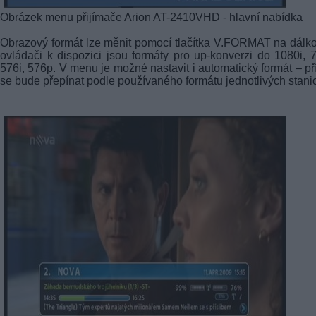
Obrázek menu přijímače Arion AT-2410VHD - hlavní nabídka
Obrazový formát lze měnit pomocí tlačítka V.FORMAT na dál
ovládači k dispozici jsou formáty pro up-konverzi do 1080i, 
576i, 576p. V menu je možné nastavit i automatický formát – pří
se bude přepínat podle používaného formátu jednotlivých stanic