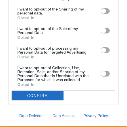
I want to opt-out of the Sharing of my
personal data.
FACEBOOK
TWITTER
Opted In
I want to opt-out of the Sale of my
Přečtěte si také
Personal Data.
Opted In
Technisat FORCE - novinka pro příjem DVB-T
Kabelové TV v ČAKK jsou připraveni jednat o zařazení DVB-T kanálů
I want to opt-out of processing my
Personal Data for Targeted Advertising.
DigitMobil 3 - mobilní DVB-T televize TechniSat
Opted In
Reklama
I want to opt-out of Collection, Use,
Retention, Sale, and/or Sharing of my
Pracovní nabídky
Personal Data that Is Unrelated with the
Purposes for which it was collected.
Opted In
06.08.2026 -
Bosch Powertrain s.r.o. Jihlava • CNC operátor• mzda 48
Kč • náborový bonus 50.000 Kč • příspěvek na ubytování (Jihlava, ok
Jihlava)
CONFIRM
06.08.2026 -
Bosch Powertrain s.r.o. • montážní dělník • mzda 44.700
týdenní zálohy na mzdu 2.000 Kč (Jihlava, okres Jihlava)
06.08.2026 -
Bosch Powertrain s.r.o. Jihlava • práce ve skladu • mzda
48.400 Kč • náborový bonus 50.000 Kč • ubytování (Jihlava, okres Jih
Data Deletion
Data Access
Privacy Policy
06.08.2026 -
Bosch Powertrain s.r.o. Jihlava • střídač • mzda 48.400 
příspěvek na ubytování (Jihlava, okres Jihlava)