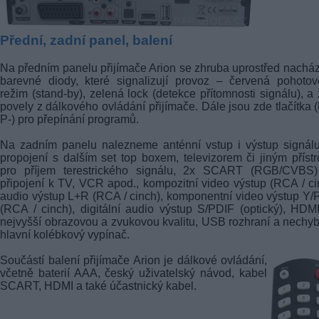
Přední, zadní panel, balení
Na předním panelu přijímače Arion se zhruba uprostřed nacház
barevné diody, které signalizují provoz – červená pohotov
režim (stand-by), zelená lock (detekce přítomnosti signálu), a 
povely z dálkového ovládání přijímače. Dále jsou zde tlačítka 
P-) pro přepínání programů.
Na zadním panelu nalezneme anténní vstup i výstup signál
propojení s dalším set top boxem, televizorem či jiným příst
pro příjem terestrického signálu, 2x SCART (RGB/CVBS)
připojení k TV, VCR apod., kompozitní video výstup (RCA / ci
audio výstup L+R (RCA / cinch), komponentní video výstup Y/
(RCA / cinch), digitální audio výstup S/PDIF (optický), HDM
nejvyšší obrazovou a zvukovou kvalitu, USB rozhraní a nechyb
hlavní kolébkový vypínač.
Součástí balení přijímače Arion je dálkové ovládání,
včetně baterií AAA, český uživatelský návod, kabel
SCART, HDMI a také účastnický kabel.