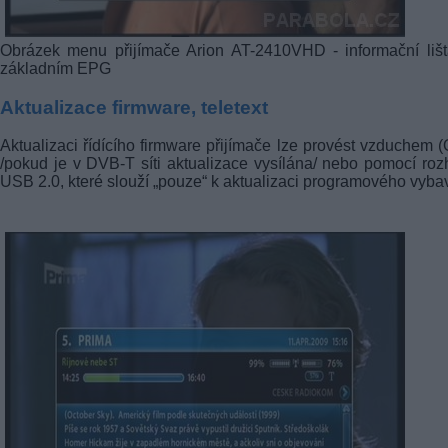
Obrázek menu přijímače Arion AT-2410VHD - informační liš
základním EPG
Aktualizace firmware, teletext
Aktualizaci řídícího firmware přijímače lze provést vzduchem 
/pokud je v
DVB-T
síti aktualizace vysílána/ nebo pomocí roz
USB 2.0, které slouží „pouze“ k aktualizaci programového vyba