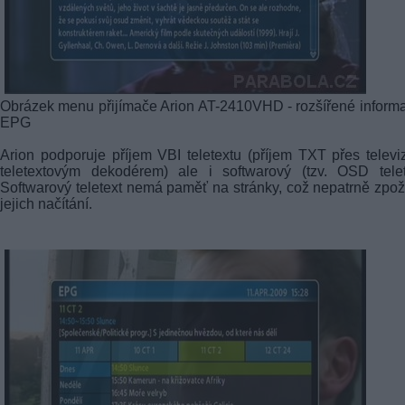
Obrázek menu přijímače Arion AT-2410VHD - rozšířené inform
EPG
Arion podporuje příjem VBI teletextu (příjem TXT přes televi
teletextovým dekodérem) ale i softwarový (tzv. OSD telet
Softwarový teletext nemá paměť na stránky, což nepatrně zpo
jejich načítání.