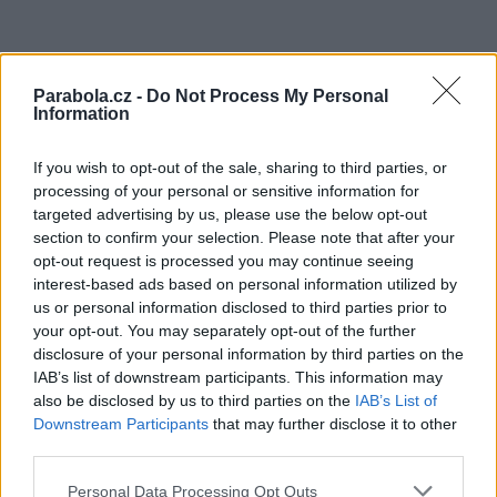
Parabola.cz -
Do Not Process My Personal
Information
If you wish to opt-out of the sale, sharing to third parties, or
processing of your personal or sensitive information for
targeted advertising by us, please use the below opt-out
section to confirm your selection. Please note that after your
HDMI, SCART, CVBS výstup
opt-out request is processed you may continue seeing
Upgrade firmware přes USB 2.0 nebo OTA
interest-based ads based on personal information utilized by
Multijazyčné menu včetně češtiny
Automatické vyhledávání programů
us or personal information disclosed to third parties prior to
VBI i OSD teletext
your opt-out. You may separately opt-out of the further
disclosure of your personal information by third parties on the
Set top box Arion je v současné době nabízen v koncových c
IAB’s list of downstream participants. This information may
nad 6 tisíc Kč.
also be disclosed by us to third parties on the
IAB’s List of
Za zapůjčení přístroje k testům děkuji firmě
Omko Digital a.s
,
Downstream Participants
that may further disclose it to other
zajišťuje jeho distribuci i prostřednictvím dalších velkoobcho
partnerů.
third parties.
Martin Vyleťal
Personal Data Processing Opt Outs