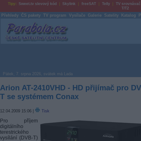
Tipy:
Sweet.tv slevový kód
Skylink
freeSAT
Telly
TV srovnávač
T/T2
Přehledy
ČS pakety
TV program
Vysílače
Galerie
Satelity
Katalog
P
Parabola.cz
Pátek, 7. srpna 2026, svátek má Lada
Arion AT-2410VHD - HD přijímač pro D
T se systémem Conax
12.04.2009 15:06
|
Tisk
Pro příjem
digitálního
terestrického
vysílání (DVB-T)