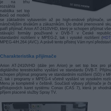
je na trhu
rozsáhlá
nabídka set top
boxů od modelů
se základním vybavením až po high-endové přijímače, ur
náročnějším divákům a zákazníkům. Do druhé jmenované sku
patří přijímač Arion AT-2410VHD, který je schopen přijímat vš
stávající formáty používané v
DVB-T
v České republi
standardní rozlišení v MPEG-2, tak i vysoké rozlišení (
HDT
MPEG-4/H.264 (AVC). A právě tento přístroj Vám nyní představ
Charakteristika přijímače
Arion AT-2410VHD (dále jen Arion) je set top box pro př
digitálního terestrického vysílání ve standardu DVB-T. Přijím
schopen přijímat programy ve standardním rozlišení (SD) v 
2, tak i programy v MPEG-4 včetně vysílání ve vysokém rozli
Menu je kompletně v češtině. Součástí výbavy přijímače je č
přístupových karet systému Conax (CAS 7), která je vhodn
příjem placené služby Spray TV.