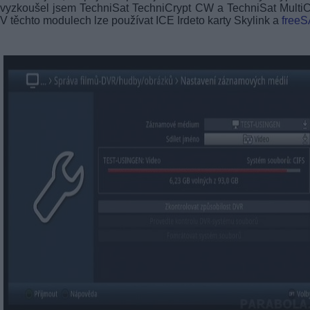
vyzkoušel jsem TechniSat TechniCrypt CW a TechniSat MultiC
V těchto modulech lze používat ICE Irdeto karty Skylink a
freeS