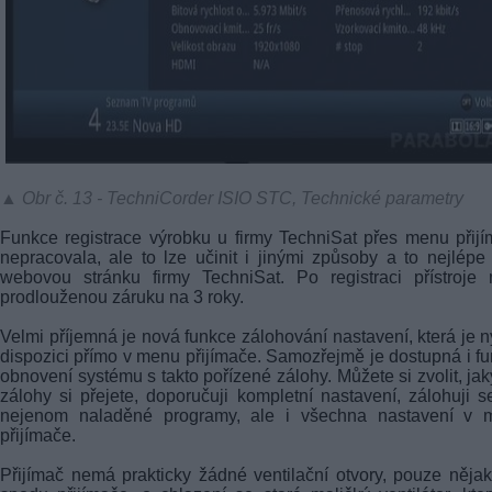
▲ Obr č. 13 - TechniCorder ISIO STC, Technické parametry
Funkce registrace výrobku u firmy TechniSat přes menu přij
nepracovala, ale to lze učinit i jinými způsoby a to nejlépe
webovou stránku firmy TechniSat. Po registraci přístroje
prodlouženou záruku na 3 roky.
Velmi příjemná je nová funkce zálohování nastavení, která je n
dispozici přímo v menu přijímače. Samozřejmě je dostupná i f
obnovení systému s takto pořízené zálohy. Můžete si zvolit, jak
zálohy si přejete, doporučuji kompletní nastavení, zálohuji s
nejenom naladěné programy, ale i všechna nastavení v 
přijímače.
Přijímač nemá prakticky žádné ventilační otvory, pouze něja