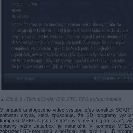
▲ Obr č. 8 - TechniCorder ISIO STC, EPG pořadu stanice
V případě analogového video výstupu přes konektor SCART 
softwaru chyba, která způsobuje, že SD programy vysíla
kompresi MPEG-4 jsou zobrazeny v režimu „pan scan“, výc
správný režim „letterbox“ je nefunkční. V kompresi MPEG-
zobrazení SD programů v pořádku, tak jako i u HD progra