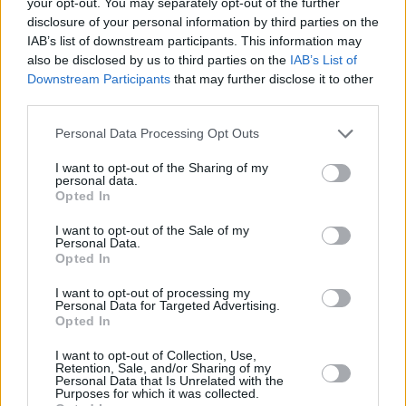
your opt-out. You may separately opt-out of the further
vznikaly zakódované záznamy, ty jsou zobrazovány s iko
disclosure of your personal information by third parties on the
„klíče“.
IAB’s list of downstream participants. This information may
also be disclosed by us to third parties on the
IAB’s List of
Oba výše uvedené příklady svědčí o chybné implementaci 
funkce. Závěr je tedy jednoduchý, funkci „Dodatečné dekód
Downstream Participants
that may further disclose it to other
CI“ nezapínat a v přijímači mít vloženy dva výše uve
third parties.
dekódovací moduly Irdeto CI+. Výhodou použití certifikov
modulů Irdeto CI+ je možnost používat i karty M7 Skylink, k
Personal Data Processing Opt Outs
aktivováno vyšší zabezpečení na kartě.
I want to opt-out of the Sharing of my
Satelitní operátor Skylink nedoporučuje používat jakék
personal data.
dekódovací moduly Irdeto, které nemají certifikát Skylink Read
Opted In
každé etiketě modulu Irdeto určeného pro dekódování prog
Skylink musí byt uvedeno „Skylink Ready“. Může se tak stát, 
I want to opt-out of the Sale of my
nějaké aktualizace systému Irdeto nebudou necertifikované m
Personal Data.
plně funkční nebo se stanou nestabilními.
Opted In
I want to opt-out of processing my
Personal Data for Targeted Advertising.
Externí tunery
Opted In
Jak už jsem se zmínil v popisu přijímače, nachází se na z
I want to opt-out of Collection, Use,
panelu záslepka, pod kterou naleznete slot pro připojení exte
Retention, Sale, and/or Sharing of my
tuneru. Firma TechniSat vyrábí dva typy externích tunerů
Personal Data that Is Unrelated with the
přijímače lze vložit dvojitý satelitní DVB-S/S2 tuner nebo dv
Purposes for which it was collected.