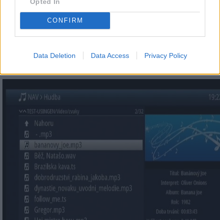
hybridní DVB-T/DVB-C tuner.
Opted In
Tím se z přijímače stává šesti tunerový přijímač! Bohužel jsem
CONFIRM
tunery neměl k dispozici, protože ještě nebyly skladem u dov
Při použití externího dvojitého hybridního tuneru by neměl n
žádný problém, přijímač by měl umět současně nahrávat ze
různých pozemích multiplexů a ze dvou satelitních frekvencí.
Data Deletion
Data Access
Privacy Policy