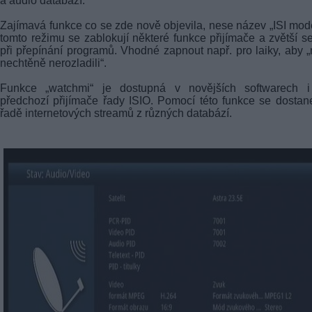
a audio databází.
Zajímavá funkce co se zde nově objevila, nese název „ISI mod
tomto režimu se zablokují některé funkce přijímače a zvětší se
při přepínání programů. Vhodné zapnout např. pro laiky, aby 
nechtěně nerozladili“.
Funkce „watchmi“ je dostupná v novějších softwarech i
předchozí přijímače řady ISIO. Pomocí této funkce se dostan
řadě internetových streamů z různých databází.