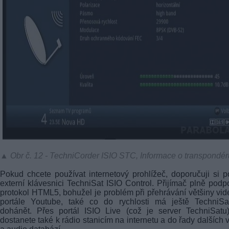
▲ Obr č. 12 - TechniCorder ISIO STC, Informace o transpondér
Pokud chcete používat internetový prohlížeč, doporučuji si po
externí klávesnici TechniSat ISIO Control. Přijímač plně podp
protokol HTML5, bohužel je problém při přehrávání většiny vid
portále Youtube, také co do rychlosti má ještě TechniSa
dohánět. Přes portál ISIO Live (což je server TechniSatu
dostanete také k rádio stanicím na internetu a do řady dalších 