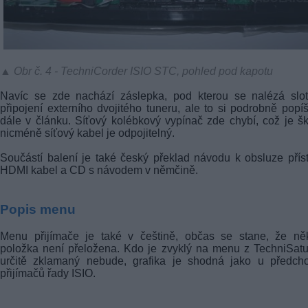
▲ Obr č. 4 - TechniCorder ISIO STC, pohled pod kapotu
Navíc se zde nachází záslepka, pod kterou se nalézá slot
připojení externího dvojitého tuneru, ale to si podrobně pop
dále v článku. Síťový kolébkový vypínač zde chybí, což je š
nicméně síťový kabel je odpojitelný.
Součástí balení je také český překlad návodu k obsluze příst
HDMI kabel a CD s návodem v němčině.
Popis menu
Menu přijímače je také v češtině, občas se stane, že něk
položka není přeložena. Kdo je zvyklý na menu z TechniSatu
určitě zklamaný nebude, grafika je shodná jako u předcho
přijímačů řady ISIO.