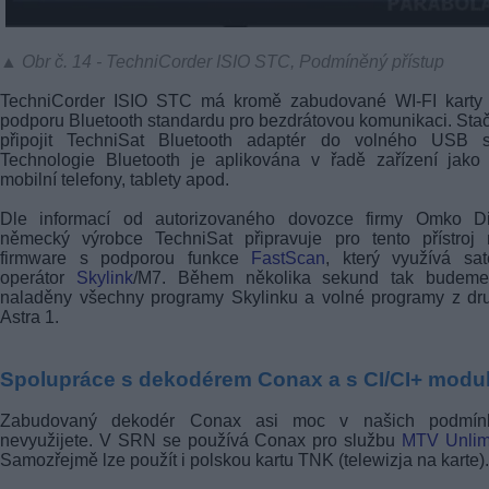
▲ Obr č. 14 - TechniCorder ISIO STC, Podmíněný přístup
TechniCorder ISIO STC má kromě zabudované WI-FI karty 
podporu Bluetooth standardu pro bezdrátovou komunikaci. Stač
připojit TechniSat Bluetooth adaptér do volného USB sl
Technologie Bluetooth je aplikována v řadě zařízení jako
mobilní telefony, tablety apod.
Dle informací od autorizovaného dovozce firmy Omko Dig
německý výrobce TechniSat připravuje pro tento přístroj 
firmware s podporou funkce
FastScan
, který využívá sate
operátor
Skylink
/M7. Během několika sekund tak budeme
naladěny všechny programy Skylinku a volné programy z dr
Astra 1.
Spolupráce s dekodérem Conax a s CI/CI+ modu
Zabudovaný dekodér Conax asi moc v našich podmín
nevyužijete. V SRN se používá Conax pro službu
MTV Unlim
Samozřejmě lze použít i polskou kartu TNK (telewizja na karte).