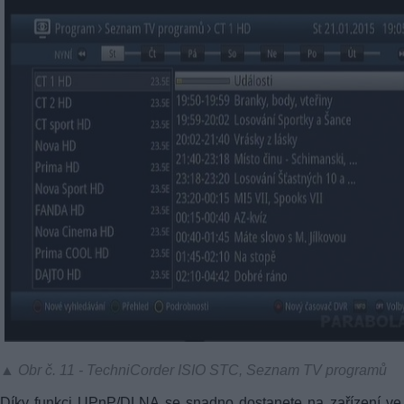
▲ Obr č. 11 - TechniCorder ISIO STC, Seznam TV programů
Díky funkci UPnP/DLNA se snadno dostanete na zařízení ve