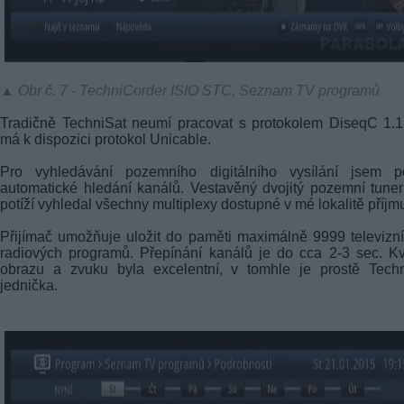
▲ Obr č. 7 - TechniCorder ISIO STC, Seznam TV programů
Tradičně TechniSat neumí pracovat s protokolem DiseqC 1.1
má k dispozici protokol Unicable.
Pro vyhledávání pozemního digitálního vysílání jsem po
automatické hledání kanálů. Vestavěný dvojitý pozemní tune
potíží vyhledal všechny multiplexy dostupné v mé lokalitě příjm
Přijímač umožňuje uložit do paměti maximálně 9999 televizn
radiových programů. Přepínání kanálů je do cca 2-3 sec. Kv
obrazu a zvuku byla excelentní, v tomhle je prostě Techn
jednička.