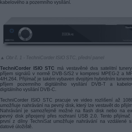
kabelového a pozemního vysílání.
▲ Obr č. 1 - TechniCorder ISIO STC, přední panel
TechniCorder ISIO STC
má vestavěné dva satelitní tuner
příjem signálů v normě DVB-S/S2 v kompresi MPEG-2 a M
4/H.264. Přijímač je takém vybaven dvojitým hybridním tunere
příjem pozemního digitálního vysílání
DVB-T
a kabelo
digitálního vysílání DVB-C.
TechniCorder ISIO STC pracuje ve video rozlišení až 108
umožňuje nahrávání na pevný disk, který lze vestavět do přijí
Nahrávání je samozřejmě možné na flash disk nebo na ext
pevný disk připojený přes rozhraní USB 2.0. Tento přijímač
první z dílny TechniSat umožňuje nahrávání na vzdálené s
datové úložiště.