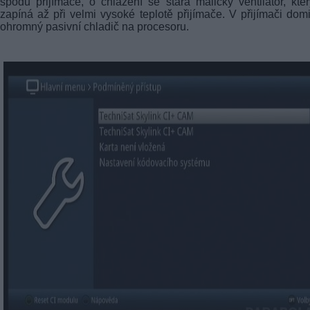
spodu přijímače, o chlazení se stará maličký ventilátor, kte
zapíná až při velmi vysoké teplotě přijímače. V přijímači dom
ohromný pasivní chladič na procesoru.