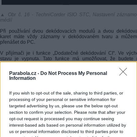
▲ Obr č. 16 - TechniCorder ISIO STC, Nastavení záznamo
médií
Při používání dvou dekódovacích modulů a dvou dekódova
karet máte vždy záznamy v dekódovaném tvaru a můžem
přenášet do PC.
V přijímači je i funkce „Dodatečné dekódování CI“. Ve výc
stavu je vypnuta. Tato funkce má umožňovat, že budete 
používat pouze jeden dekódovací modul, ale nahrávky 
prakticky vždy v zakódovaném tvaru.
Parabola.cz -
Do Not Process My Personal
Information
Přijímač sice nabízí i funkci dekódování takovýchto nahrávek
nepočítá s tím, že se u nás používá kódovací systém Irdeto
změny OP klíčů jsou z bezpečnostních důvodů poměrně ča
If you wish to opt-out of the sale, sharing to third parties, or
Takže úspěšné dekódování pořízených záznamů v takový
processing of your personal or sensitive information for
podmínkách je čistá loterie.
targeted advertising by us, please use the below opt-out
section to confirm your selection. Please note that after your
Pokud omylem tuto funkci zapnete a máte přesto v přijímač
opt-out request is processed you may continue seeing
dekódovací moduly, přijímač je nebude současně používat a 
ke vzniku kódovaných záznamů! V případě zapnutí této funkc
interest-based ads based on personal information utilized by
přijímač problémy i s funkcí DualDecrypt při nahrávání někt
us or personal information disclosed to third parties prior to
kombinací dvou kódovaných programů z jedné frekvence a na 