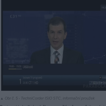
▲ Obr č. 5 - TechniCorder ISIO STC, informační proužek