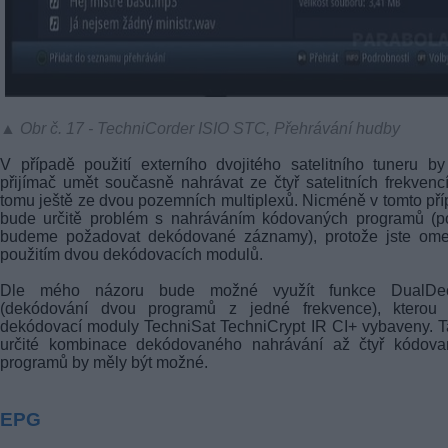
▲ Obr č. 17 - TechniCorder ISIO STC, Přehrávání hudby
V případě použití externího dvojitého satelitního tuneru b
přijímač umět současně nahrávat ze čtyř satelitních frekvenc
tomu ještě ze dvou pozemních multiplexů. Nicméně v tomto př
bude určitě problém s nahráváním kódovaných programů (p
budeme požadovat dekódované záznamy), protože jste ome
použitím dvou dekódovacích modulů.
Dle mého názoru bude možné využít funkce DualDec
(dekódování dvou programů z jedné frekvence), kterou 
dekódovací moduly TechniSat TechniCrypt IR CI+ vybaveny. 
určité kombinace dekódovaného nahrávání až čtyř kódova
programů by měly být možné.
EPG