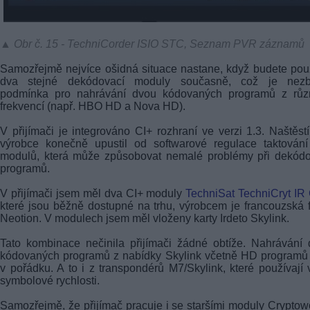
▲ Obr č. 15 - TechniCorder ISIO STC, Seznam PVR záznamů
Samozřejmě nejvíce ošidná situace nastane, když budete pou
dva stejné dekódovací moduly současně, což je nezb
podmínka pro nahrávání dvou kódovaných programů z růz
frekvencí (např. HBO HD a Nova HD).
V přijímači je integrováno CI+ rozhraní ve verzi 1.3. Naštěst
výrobce konečně upustil od softwarové regulace taktování
modulů, která může způsobovat nemalé problémy při dekódo
programů.
V přijímači jsem měl dva CI+ moduly
TechniSat TechniCryt IR
které jsou běžně dostupné na trhu, výrobcem je francouzská 
Neotion. V modulech jsem měl vloženy karty Irdeto Skylink.
Tato kombinace nečinila přijímači žádné obtíže. Nahrávání
kódovaných programů z nabídky Skylink včetně HD programů
v pořádku. A to i z transpondérů M7/Skylink, které používají 
symbolové rychlosti.
Samozřejmě, že přijímač pracuje i se staršími moduly Cryptow