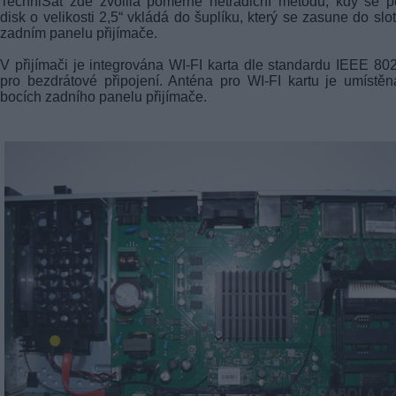
TechniSat zde zvolila poměrně netradiční metodu, kdy se 
disk o velikosti 2,5“ vkládá do šuplíku, který se zasune do slo
zadním panelu přijímače.
V přijímači je integrována WI-FI karta dle standardu IEEE 80
pro bezdrátové připojení. Anténa pro WI-FI kartu je umístě
bocích zadního panelu přijímače.