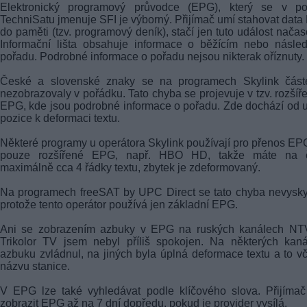
Elektronický programový průvodce (EPG), který se v po
TechniSatu jmenuje SFI je výborný. Přijímač umí stahovat dat
do paměti (tzv. programový deník), stačí jen tuto událost načas
Informační lišta obsahuje informace o běžícím nebo násle
pořadu. Podrobné informace o pořadu nejsou nikterak oříznuty.
České a slovenské znaky se na programech Skylink část
nezobrazovaly v pořádku. Tato chyba se projevuje v tzv. rozší
EPG, kde jsou podrobné informace o pořadu. Zde dochází od u
pozice k deformaci textu.
Některé programy u operátora Skylink používají pro přenos EP
pouze rozšířené EPG, např. HBO HD, takže máte na č
maximálně cca 4 řádky textu, zbytek je zdeformovaný.
Na programech freeSAT by UPC Direct se tato chyba nevysky
protože tento operátor používá jen základní EPG.
Ani se zobrazením azbuky v EPG na ruských kanálech NT
Trikolor TV jsem nebyl příliš spokojen. Na některých kan
azbuku zvládnul, na jiných byla úplná deformace textu a to v
názvu stanice.
V EPG lze také vyhledávat podle klíčového slova. Přijíma
zobrazit EPG až na 7 dní dopředu, pokud je provider vysílá.