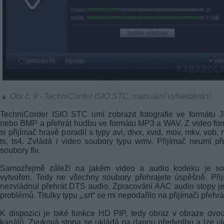
▲ Obr č. 9 - TechniCorder ISIO STC, manuální vyhledávání
TechniCorder ISIO STC umí zobrazit fotografie ve formátu
nebo BMP a přehrát hudbu ve formátu MP3 a WAV. Z video fo
si přijímač hravě poradil s typy avi, divx, xvid, mov, mkv, vob, 
ts, ts4. Zvládá i video soubory typu wmv. Přijímač neumí př
soubory flv.
Samozřejmě záleží na jakém video a audio kodeku je so
vytvořen. Tedy ne všechny soubory přehrajete úspěšně. Při
nezvládnul přehrát DTS audio. Zpracování AAC audio stopy j
problémů. Titulky typu „.srt“ se mi nepodařilo na přijímači přehrá
K dispozici je také funkce HD PIP, tedy obraz v obraze dv
kanálů. Zvuková stopa se ukládá na danou předvolbu a lze ulo