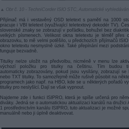
▲ Obr č. 10 - TechniCorder ISIO STC, Automatické vyhledáván
Přijímač má i vestavěný OSD teletext s pamětí na 1000 st
pracuje i VBI teletext (využívající teletextový dekodér TV). Če
slovenské znaky se zobrazují v pořádku, bohužel bez diakriti
velkých písmenech. Velikost okna teletextu je téměř přes 
obrazovku, to mě velmi potěšilo, u předchozích přijímačů ISIO
okno teletextu nesmyslně úzké. Také přepínání mezi podstrá
funguje bezvadně.
Titulky nelze uložit na předvolbu, nicméně v menu lze akti
výchozí položku pro titulky na češtinu. Tím budou tit
automaticky zobrazovány, pokud jsou vysílány, zobrazují s
nebo TXT titulky. To samozřejmě může rušivě působit na někt
programech jako např. na HBO, kde se u některých pořadů vys
titulky pro neslyšící. Dají se však vypnout.
Najdeme zde i funkci ISIPRO, která je spíše určená pro ně
diváky. Jedná se o automatickou aktualizaci kanálů na družici 
1 prostřednictvím kanálu ISIPRO, tuto aktualizaci je možné spus
manuálně nebo ji úplně deaktivovat.