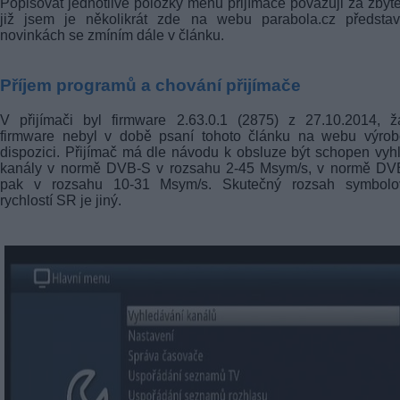
Popisovat jednotlivé položky menu přijímače považuji za zbyt
již jsem je několikrát zde na webu parabola.cz představi
novinkách se zmíním dále v článku.
Příjem programů a chování přijímače
V přijímači byl firmware 2.63.0.1 (2875) z 27.10.2014, ž
firmware nebyl v době psaní tohoto článku na webu výrob
dispozici. Přijímač má dle návodu k obsluze být schopen vyh
kanály v normě DVB-S v rozsahu 2-45 Msym/s, v normě DV
pak v rozsahu 10-31 Msym/s. Skutečný rozsah symbolo
rychlostí SR je jiný.