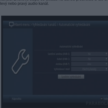
levý nebo pravý audio kanál.