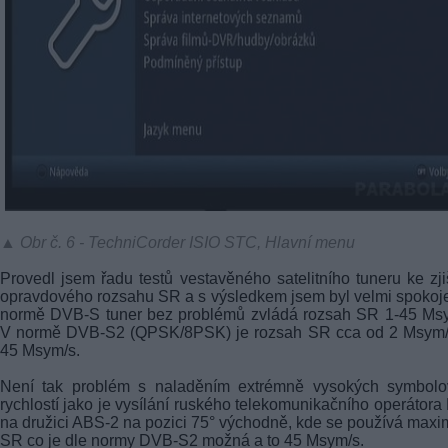
▲ Obr č. 6 - TechniCorder ISIO STC, Hlavní menu
Provedl jsem řadu testů vestavěného satelitního tuneru ke zji
opravdového rozsahu SR a s výsledkem jsem byl velmi spokoj
normě DVB-S tuner bez problémů zvládá rozsah SR 1-45 Msy
V normě DVB-S2 (QPSK/8PSK) je rozsah SR cca od 2 Msym/
45 Msym/s.
Není tak problém s naladěním extrémně vysokých symbolo
rychlostí jako je vysílání ruského telekomunikačního operátor
na družici ABS-2 na pozici 75° východně, kde se používá maxi
SR co je dle normy DVB-S2 možná a to 45 Msym/s.