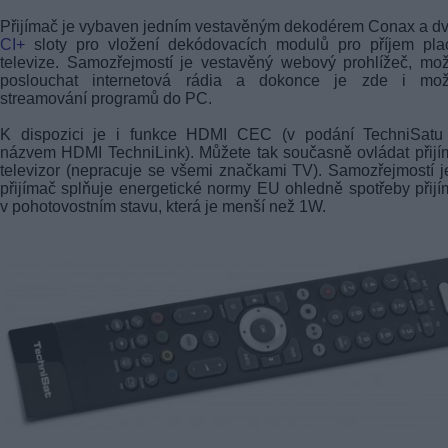
Přijímač je vybaven jedním vestavěným dekodérem Conax a 
CI+
sloty pro vložení dekódovacích modulů pro příjem pla
televize. Samozřejmostí je vestavěný webový prohlížeč, mo
poslouchat internetová rádia a dokonce je zde i mož
streamování programů do PC.
K dispozici je i funkce HDMI CEC (v podání TechniSatu
názvem HDMI TechniLink). Můžete tak současně ovládat přijí
televizor (nepracuje se všemi značkami TV). Samozřejmostí j
přijímač splňuje energetické normy EU ohledně spotřeby přij
v pohotovostním stavu, která je menší než 1W.