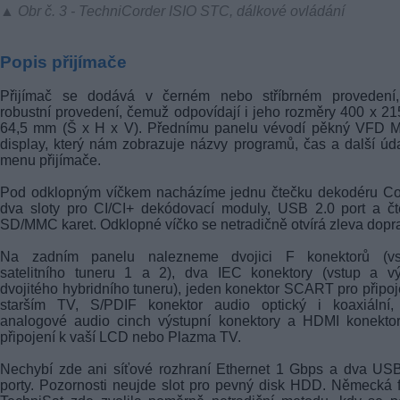
▲ Obr č. 3 - TechniCorder ISIO STC, dálkové ovládání
Popis přijímače
Přijímač se dodává v černém nebo stříbrném provedení
robustní provedení, čemuž odpovídají i jeho rozměry 400 x 21
64,5 mm (Š x H x V). Přednímu panelu vévodí pěkný VFD Ma
display, který nám zobrazuje názvy programů, čas a další úd
menu přijímače.
Pod odklopným víčkem nacházíme jednu čtečku dekodéru Co
dva sloty pro CI/CI+ dekódovací moduly, USB 2.0 port a č
SD/MMC karet. Odklopné víčko se netradičně otvírá zleva dopr
Na zadním panelu nalezneme dvojici F konektorů (vs
satelitního tuneru 1 a 2), dva IEC konektory (vstup a vý
dvojitého hybridního tuneru), jeden konektor SCART pro připoj
starším TV, S/PDIF konektor audio optický i koaxiální,
analogové audio cinch výstupní konektory a HDMI konektor
připojení k vaší LCD nebo Plazma TV.
Nechybí zde ani síťové rozhraní Ethernet 1 Gbps a dva US
porty. Pozornosti neujde slot pro pevný disk HDD. Německá 