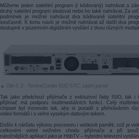
Můžeme jeden satelitní program (i kódovaný) nahrávat a zá
druhý satelitní program sledovat nebo ho také nahrávat. Za urč
podmínek je možné nahrávat dva kódované satelitní prog
současně. K tomu navíc je možné nahrávat až další dva pro
dostupné v pozemním digitálním vysílání z dvou různých multip
▲ Obr č. 2 - TechniCorder ISIO STC, zadní panel
Tak jako předchozí přijímače z exkluzivní řady ISIO, tak i 
přijímač má podporu multimediálních funkcí. Celý multimed
chipset byl inovován tak, aby si poradil s přehráváním rů
video formátů i s velmi vysokým datovým tokem.
Došlo k nárůstu výkonu procesoru i velikosti paměti, což je vid
celkovém velmi svižném chodu přijímače a při použí
náročnějších aplikací jako je HbbTV – hybridní televizní vysílán