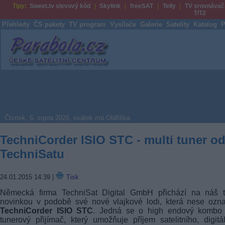
Tipy:
Sweet.tv slevový kód
Skylink
freeSAT
Telly
TV srovnávač
T/T2
Přehledy
ČS pakety
TV program
Vysílače
Galerie
Satelity
Katalog
P
Parabola.cz
Čtvrtek, 6. srpna 2026, svátek má Oldřiška
TechniCorder ISIO STC - multi tuner o
TechniSatu
24.01.2015 14:39
|
Tisk
Německá firma TechniSat Digital GmbH přichází na náš t
novinkou v podobě své nové vlajkové lodi, která nese ozn
TechniCorder ISIO STC
. Jedná se o high endový kombo 
tunerový přijímač, který umožňuje příjem satelitního, digitá