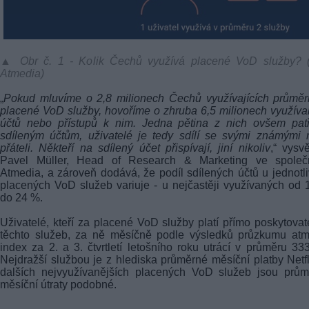
▲ Obr č. 1 - Kolik Čechů využívá placené VoD služby? (f
Atmedia)
„
Pokud mluvíme o 2,8 milionech Čechů využívajících průmě
placené VoD služby, hovoříme o zhruba 6,5 milionech využív
účtů nebo přístupů k nim. Jedna pětina z nich ovšem patř
sdíleným účtům, uživatelé je tedy sdílí se svými známými
přáteli. Někteří na sdílený účet přispívají, jiní nikoliv
,“ vysvě
Pavel Müller, Head of Research & Marketing ve společn
Atmedia, a zároveň dodává, že podíl sdílených účtů u jednotl
placených VoD služeb variuje - u nejčastěji využívaných od
do 24 %.
Uživatelé, kteří za placené VoD služby platí přímo poskytova
těchto služeb, za ně měsíčně podle výsledků průzkumu atm
index za 2. a 3. čtvrtletí letošního roku utrácí v průměru 33
Nejdražší službou je z hlediska průměrné měsíční platby Netfl
dalších nejvyužívanějších placených VoD služeb jsou prům
měsíční útraty podobné.