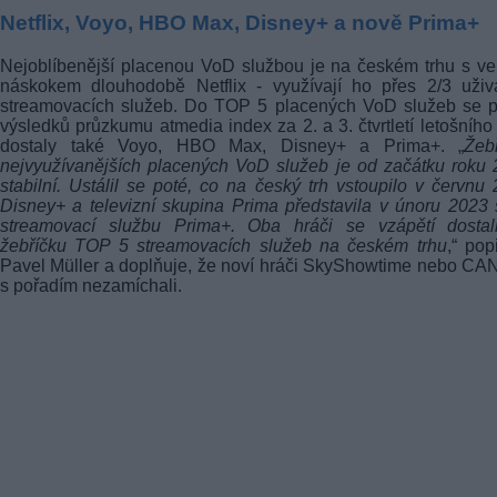
Netflix, Voyo, HBO Max, Disney+ a nově Prima+
Nejoblíbenější placenou VoD službou je na českém trhu s v
náskokem dlouhodobě Netflix - využívají ho přes 2/3 uživ
streamovacích služeb. Do TOP 5 placených VoD služeb se p
výsledků průzkumu atmedia index za 2. a 3. čtvrtletí letošního
dostaly také Voyo, HBO Max, Disney+ a Prima+. „
Žeb
nejvyužívanějších placených VoD služeb je od začátku roku
stabilní. Ustálil se poté, co na český trh vstoupilo v červnu
Disney+ a televizní skupina Prima představila v únoru 2023
streamovací službu Prima+. Oba hráči se vzápětí dostal
žebříčku TOP 5 streamovacích služeb na českém trhu
,“ pop
Pavel Müller a doplňuje, že noví hráči SkyShowtime nebo C
s pořadím nezamíchali.