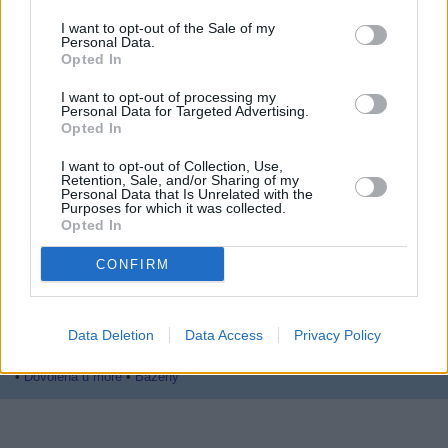
... další nabídky zaměstnání
I want to opt-out of the Sale of my
Personal Data.
Opted In
Vybrané články
I want to opt-out of processing my
Personal Data for Targeted Advertising.
Opted In
I want to opt-out of Collection, Use,
Retention, Sale, and/or Sharing of my
Personal Data that Is Unrelated with the
Purposes for which it was collected.
Opted In
Prima sport - co nabídne v prvním
Kdy a kde bude Prima sport k
CONFIRM
vysílacím týdnu
naladění na Skylinku
Data Deletion
Data Access
Privacy Policy
Parabola.cz
- web o satelitní, terestrické a kabelové televizi, © 2000–202
•
O webu parabola.cz
•
O souborech cookies
•
Inzerce
•
Kontakt
•
Dovolená u moře
•
Bazény