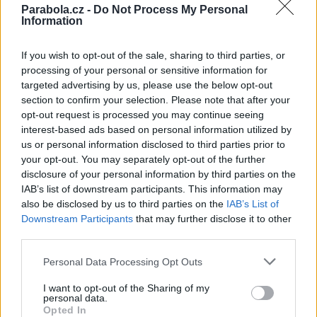
Parabola.cz -
Do Not Process My Personal
FACEBOOK
TWITTER
Information
Přečtěte si také
If you wish to opt-out of the sale, sharing to third parties, or
processing of your personal or sensitive information for
Třetina čtenářů webu parabola.cz přijímá dlouhodobě DAB+
targeted advertising by us, please use the below opt-out
Streamovací služby využívá 35% uživatelů
section to confirm your selection. Please note that after your
Nejčastěji mají čtenáři televizor Samsung nebo LG
opt-out request is processed you may continue seeing
interest-based ads based on personal information utilized by
Reklama
us or personal information disclosed to third parties prior to
your opt-out. You may separately opt-out of the further
Pracovní nabídky
disclosure of your personal information by third parties on the
IAB’s list of downstream participants. This information may
06.08.2026 -
Bosch Powertrain s.r.o. Jihlava • CNC operátor• mzda 48
also be disclosed by us to third parties on the
IAB’s List of
Kč • náborový bonus 50.000 Kč • příspěvek na ubytování (Jihlava, ok
Jihlava)
Downstream Participants
that may further disclose it to other
06.08.2026 -
Bosch Powertrain s.r.o. • montážní dělník • mzda 44.700
third parties.
týdenní zálohy na mzdu 2.000 Kč (Jihlava, okres Jihlava)
06.08.2026 -
Bosch Powertrain s.r.o. Jihlava • práce ve skladu • mzda
Personal Data Processing Opt Outs
48.400 Kč • náborový bonus 50.000 Kč • ubytování (Jihlava, okres Jih
06.08.2026 -
Bosch Powertrain s.r.o. Jihlava • střídač • mzda 48.400 
I want to opt-out of the Sharing of my
příspěvek na ubytování (Jihlava, okres Jihlava)
personal data.
06.08.2026 -
Bosch Powertrain s.r.o. • seřizování strojů • mzda 48.400
Opted In
náborový bonus 100.000 Kč • ubytování (Jihlava, okres Jihlava)