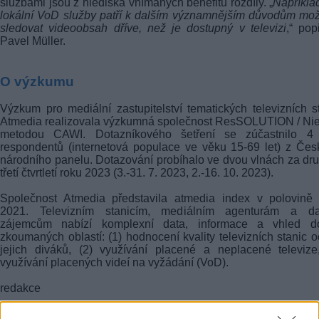
službami jsou z hlediska vnímaných benefitů rozdíly. „
Napříkla
lokální VoD služby patří k dalším významnějším důvodům mo
sledovat videoobsah dříve, než je dostupný v televizi
,“ pop
Pavel Müller.
O výzkumu
Výzkum pro mediální zastupitelství tematických televizních s
Atmedia realizovala výzkumná společnost ResSOLUTION / Ni
metodou CAWI. Dotazníkového šetření se zúčastnilo 4
respondentů (internetová populace ve věku 15-69 let) z Če
národního panelu. Dotazování probíhalo ve dvou vlnách za dr
třetí čtvrtletí roku 2023 (3.-31. 7. 2023, 2.-16. 10. 2023).
Společnost Atmedia představila atmedia index v polovině 
2021. Televizním stanicím, mediálním agenturám a da
zájemcům nabízí komplexní data, informace a vhled do
zkoumaných oblastí: (1) hodnocení kvality televizních stanic 
jejich diváků, (2) využívání placené a neplacené televize
využívání placených videí na vyžádání (VoD).
redakce