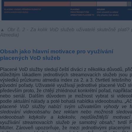
▲ Obr č. 2 - Za kolik VoD služeb uživatelé skutečně platí? (
Atmedia)
Obsah jako hlavní motivace pro využívání
placených VoD služeb
Placené VoD služby sledují čeští diváci z několika důvodů, př
důležitým lákadlem jednotlivých streamovacích služeb jsou 
výsledků průzkumu atmedia index za 2. a 3. čtvrtletí letošního
původní pořady. Uživatelé využívají jednotlivé placené VoD s
především proto, že chtějí zhlédnout konkrétní pořad, například
nebo seriál. Dalším důvodem je možnost vybrat si videoo
podle aktuální nálady a poté bohatá nabídka videoobsahu. „
Ač
placené VoD služby nabízí svým uživatelům výhody ve f
sledování videoobsahu bez reklam nebo možnosti sledova
videoobsah kdykoliv a kdekoliv, nejdůležitější motivací
využívání streamovacích služeb je samotný obsah
,“ tvrdí 
Müller. Zároveň upozorňuje, že mezi jednotlivými placeným