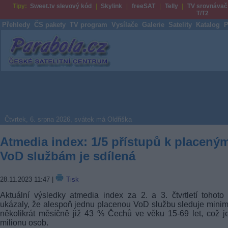
Tipy:
Sweet.tv slevový kód
Skylink
freeSAT
Telly
TV srovnávač
T/T2
Přehledy
ČS pakety
TV program
Vysílače
Galerie
Satelity
Katalog
P
Parabola.cz
Čtvrtek, 6. srpna 2026, svátek má Oldřiška
Atmedia index: 1/5 přístupů k placený
VoD službám je sdílená
28.11.2023 11:47
|
Tisk
Aktuální výsledky atmedia index za 2. a 3. čtvrtletí tohoto
ukázaly, že alespoň jednu placenou VoD službu sleduje mini
několikrát měsíčně již 43 % Čechů ve věku 15-69 let, což j
milionu osob.