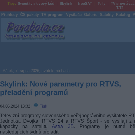
Tipy:
Sweet.tv slevový kód
Skylink
freeSAT
Telly
TV srovnávač
T/T2
Přehledy
ČS pakety
TV program
Vysílače
Galerie
Satelity
Katalog
P
Parabola.cz
Pátek, 7. srpna 2026, svátek má Lada
Skylink: Nové parametry pro RTVS,
přeladění programů
04.06.2024 13:32
|
Tisk
Televizní programy slovenského veřejnoprávního vysílatele R
Jednotka, Dvojka, RTVS 24 a RTVS Šport - se vysílají z 
kapacity na satelitu
Astra 3B
. Programy je nutné b
následujících týdnů přeladit.