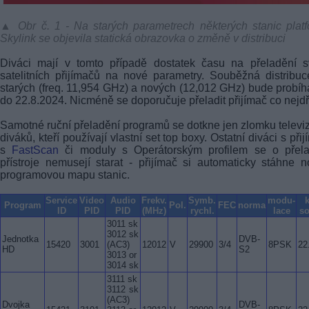
▲ Obr č. 1 - Na starých parametrech některých stanic plat
Skylink se objevila statická obrazovka o změně v distribuci
Diváci mají v tomto případě dostatek času na přeladění s
satelitních přijímačů na nové parametry. Souběžná distribu
starých (freq. 11,954 GHz) a nových (12,012 GHz) bude probíh
do 22.8.2024. Nicméně se doporučuje přeladit přijímač co nejdř
Samotné ruční přeladění programů se dotkne jen zlomku televi
diváků, kteří používají vlastní set top boxy. Ostatní diváci s přij
s
FastScan
či moduly s Operátorským profilem se o přela
přístroje nemusejí starat - přijímač si automaticky stáhne 
programovou mapu stanic.
Service
Video
Audio
Frekv.
Symb.
modu-
Program
Pol.
FEC
norma
ID
PID
PID
(MHz)
rychl.
lace
s
3011 sk
3012 sk
Jednotka
DVB-
15420
3001
(AC3)
12012
V
29900
3/4
8PSK
22
HD
S2
3013 or
3014 sk
3111 sk
3112 sk
(AC3)
Dvojka
DVB-