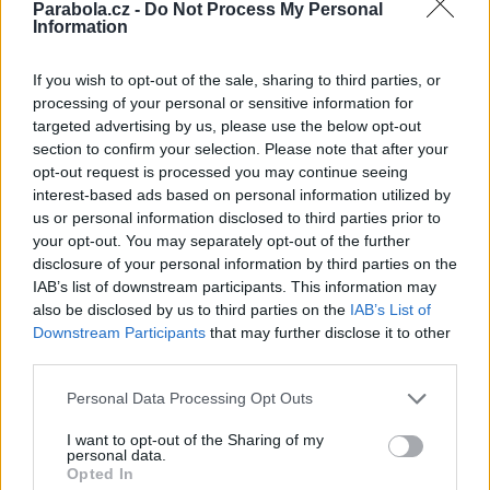
Parabola.cz -
Do Not Process My Personal
Skylink: Nové parametry pro kanály Primy a změny FEC
Information
Reklama
If you wish to opt-out of the sale, sharing to third parties, or
Pracovní nabídky
processing of your personal or sensitive information for
targeted advertising by us, please use the below opt-out
section to confirm your selection. Please note that after your
07.08.2026 -
Bosch Powertrain s.r.o. Jihlava • linkový střídač • mzda
48.400 Kč • příspěvek na ubytování (Jihlava, okres Jihlava)
opt-out request is processed you may continue seeing
07.08.2026 -
Bosch Powertrain s.r.o. Jihlava • obsluha CNC strojů • 
interest-based ads based on personal information utilized by
48.400 Kč • náborový bonus 50.000 Kč • příspěvek na ubytování (Jihl
us or personal information disclosed to third parties prior to
okres Jihlava)
your opt-out. You may separately opt-out of the further
07.08.2026 -
Specialista pro elektronická zařízení údržby (m/ž) (tř. Vá
Klementa 869, Mladá Boleslav II)
disclosure of your personal information by third parties on the
06.08.2026 -
Bosch Powertrain s.r.o. Jihlava • CNC operátor• mzda 48
IAB’s list of downstream participants. This information may
Kč • náborový bonus 50.000 Kč • příspěvek na ubytování (Jihlava, ok
also be disclosed by us to third parties on the
IAB’s List of
Jihlava)
Downstream Participants
that may further disclose it to other
06.08.2026 -
Bosch Powertrain s.r.o. • montážní dělník • mzda 44.700
týdenní zálohy na mzdu 2.000 Kč (Jihlava, okres Jihlava)
third parties.
... další nabídky zaměstnání
Personal Data Processing Opt Outs
I want to opt-out of the Sharing of my
Vybrané články
personal data.
Opted In