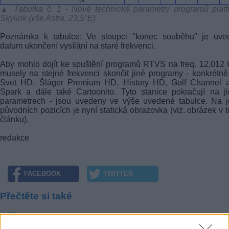
▲ Tabulka č. 1 - Nové technické parametry programů platf
Skylink (vše Astra, 23,5°E)
Poznámka k tabulce: Ve sloupci "konec souběhu" je uve
datum ukončení vysílání na staré frekvenci.
Aby mohlo dojít ke spuštění programů RTVS na freq. 12,012
musely na stejné frekvenci skončit jiné programy - konkrétn
Svet HD, Šláger Premium HD, History HD, Golf Channel 
Spark a dále také Cartoonito. Tyto stanice pokračují na j
parametrech - jsou uvedeny ve výše uvedené tabulce. Na j
původních pozicích je nyní statická obrazovka (viz. obrázek v 
článku).
redakce
FACEBOOK
TWITTER
Přečtěte si také
Skylink: Přeladění Nova Sport 5 HD, JOJ Svet HD a dalších
Skylink: Výpadek programů vlivem změn parametrů