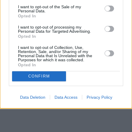
I want to opt-out of the Sale of my
Personal Data.
Opted In
I want to opt-out of processing my
Personal Data for Targeted Advertising.
Opted In
Prima sport - co nabídne v prvním
Kdy a kde bude Prima sport k
vysílacím týdnu
naladění na Skylinku
I want to opt-out of Collection, Use,
Retention, Sale, and/or Sharing of my
Personal Data that Is Unrelated with the
Purposes for which it was collected.
Opted In
Parabola.cz
- web o satelitní, terestrické a kabelové televizi, © 2000–202
•
O webu parabola.cz
•
O souborech cookies
•
Inzerce
•
Kontakt
•
Dovolená u moře
•
Bazény
CONFIRM
Data Deletion
Data Access
Privacy Policy